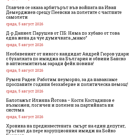
Главчев се оказа арбитърът във войната на Иван
Демерджиев срещу Пеевски за полетите с частните
самолети
сряда, 5 август 2026
Д-р Даниел Парушев от ПБ: Няма по хубаво от това
една жена да чуе думичката „мамо“
сряда, 5 август 2026
Необявеният от никого кандидат Андрей Гюров удари
с бухалката по имиджа на България и обвини Банско
в антисемитизъм заради фейк новина!
сряда, 5 август 2026
Румен Радев: Работим неуморно, за да наваксаме
проспаните години безхаберие и политическа немощ!
сряда, 5 август 2026
Балотажът Илияна Йотова – Костя Костадинов е
възможен, логичен и полезен за партийната ни
система
сряда, 5 август 2026
Хроника на предизвестената смърт на един депутат,
тръгнал да пере корупционния имидж на Бойко