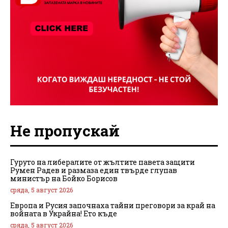
Не пропускай
Гуруто на либералите от жълтите павета защити
Румен Радев и размаза един твърде глупав
министър на Бойко Борисов
сряда, 5 август 2026
Европа и Русия започнаха тайни преговори за край на
войната в Украйна! Ето къде
сряда, 5 август 2026