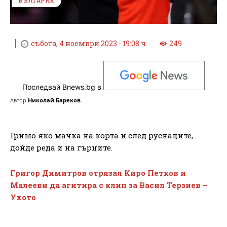
БЪЛГАРИЯ
събота, 4 ноември 2023 - 19:08 ч.
249
Последвай Bnews.bg в
Автор
Николай Бареков
Гришо яко мачка на корта и след руснаците,
дойде реда и на гърците.
Григор Димитров отрязал Киро Петков и
Малееви да агитира с клип за Васил Терзиев –
Ухото