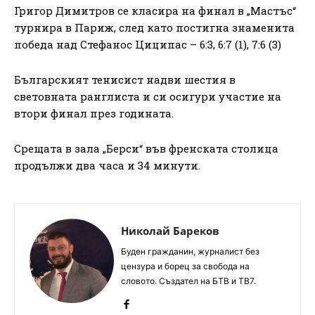
Григор Димитров се класира на финал в „Мастъс“
турнира в Париж, след като постигна знаменита
победа над Стефанос Циципас – 6:3, 6:7 (1), 7:6 (3)
Българският тенисист надви шестия в
световната ранглиста и си осигури участие на
втори финал през годината.
Срещата в зала „Берси“ във френската столица
продължи два часа и 34 минути.
Николай Бареков
Буден гражданин, журналист без
цензура и борец за свобода на
словото. Създател на БТВ и ТВ7.