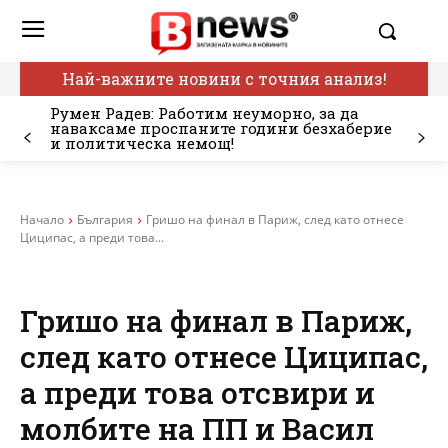
Най-важните новини с точния анализ!
Румен Радев: Работим неуморно, за да
наваксаме проспаните години безхаберие
и политическа немощ!
Начало
България
Гришо на финал в Париж, след като отнесе
Циципас, а преди това...
Гришо на финал в Париж,
след като отнесе Циципас,
а преди това отсвири и
молбите на ПП и Васил