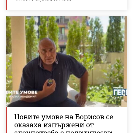
Новите умове на Борисов се
оказаха изпържени от
злоупотреба с политически