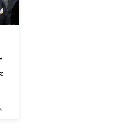
я
и
26