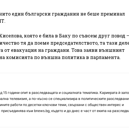
 нито един български гражданин не беше преминал
НТ.
иселова, която е била в Баку по съвсем друг повод 
ество тя да поеме председателството, та тази дел
а от евакуация на граждани. Това заяви външният
 на комисията по външна политика в парламента.
д 15 години опит в разследващата и социалната тематика. Кариерата ѝ зап
онална телевизия, а по-късно се специализира в политическите разследвани
ините работи по десетки ключови теми, свързани с обществен интерес и
е присъединява към bnews.bg, където и до днес е част от екипа на разслед