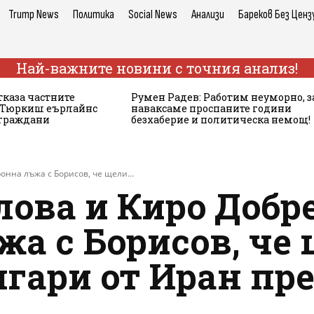
Trump News
Политика
Social News
Анализи
Бареков Без Ценз
Най-важните новини с точния анализ!
тказа частните
Румен Радев: Работим неуморно, з
а Тюркиш еърлайнс
наваксаме проспаните години
 граждани
безхаберие и политическа немощ!
онна лъжа с Борисов, че щели...
ова и Киро Добр
а с Борисов, че 
гари от Иран пре