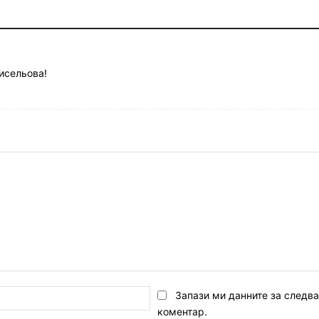
кисельова!
Email:*
Запази ми данните за следв
коментар.