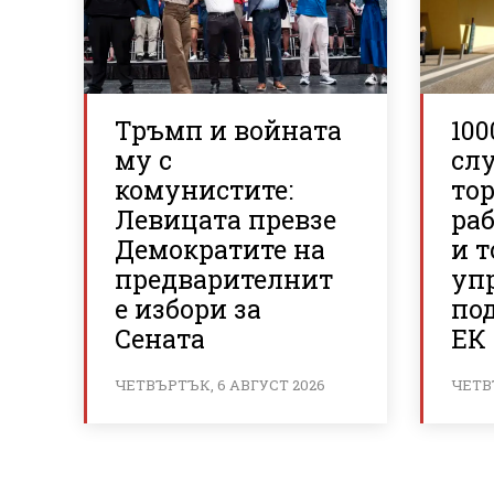
Тръмп и войната
100
му с
сл
комунистите:
то
Левицата превзе
ра
Демократите на
и 
предварителнит
уп
е избори за
по
Сената
ЕК 
ЧЕТВЪРТЪК, 6 АВГУСТ 2026
ЧЕТВ