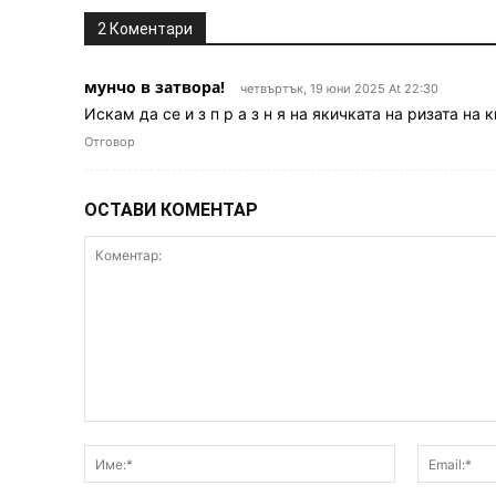
2 Коментари
мунчо в затвора!
четвъртък, 19 юни 2025 At 22:30
Искам да се и з п р а з н я на якичката на ризата на 
Отговор
ОСТАВИ КОМЕНТАР
Коментар:
Име:*