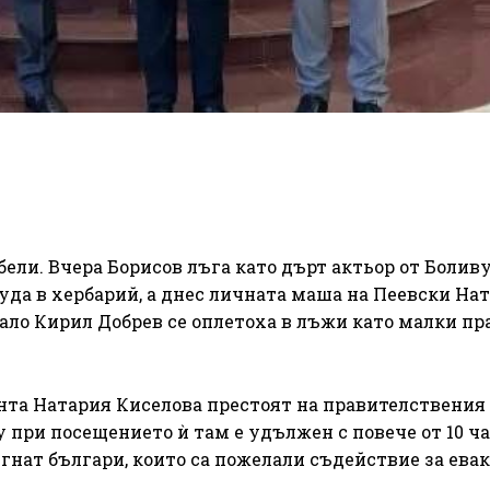
бели. Вчера Борисов лъга като дърт актьор от Болив
уда в хербарий, а днес личната маша на Пеевски На
ало Кирил Добрев се оплетоха в лъжи като малки пр
нта Натария Киселова престоят на правителствения
 при посещението ѝ там е удължен с повече от 10 ча
игнат българи, които са пожелали съдействие за ева