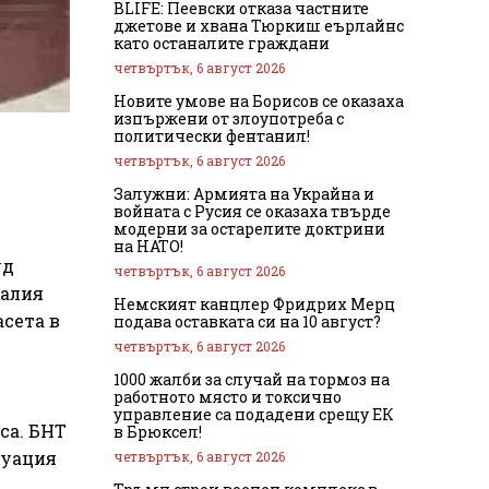
BLIFE: Пеевски отказа частните
джетове и хвана Тюркиш еърлайнс
като останалите граждани
четвъртък, 6 август 2026
Новите умове на Борисов се оказаха
изпържени от злоупотреба с
политически фентанил!
четвъртък, 6 август 2026
Залужни: Армията на Украйна и
войната с Русия се оказаха твърде
модерни за остарелите доктрини
на НАТО!
уд
четвъртък, 6 август 2026
талия
Немският канцлер Фридрих Мерц
асета в
подава оставката си на 10 август?
четвъртък, 6 август 2026
1000 жалби за случай на тормоз на
работното място и токсично
управление са подадени срещу ЕК
са. БНТ
в Брюксел!
куация
четвъртък, 6 август 2026