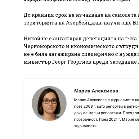
До крайния срок на изчакване на самолета
територията на Азербейджан, научи още Б
Никой не е ангажирал делегацията на г-жа К
Черноморското и икономическото сътруднич
не е била ангажирана специфично с нуждат
министър Георг Георгиев преди заседание
Мария Алексиева
Мария Алексиева е журналист с на
през 2008 г. като репортер в реги
документални репортажи. През год
прозрачност. През 2021 г. Мария с
журналисти.