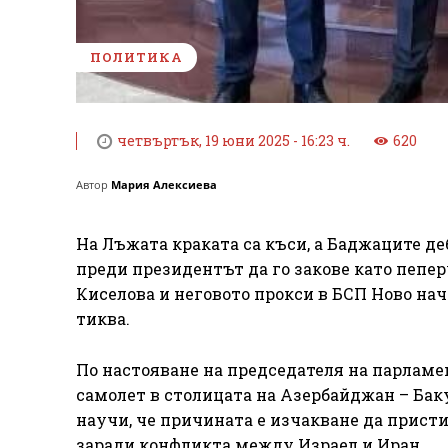
ПОЛИТИКА
четвъртък, 19 юни 2025 - 16:23 ч.
620
Автор
Мария Алексиева
На Лъжата краката са къси, а Баджаците де
преди президентът да го закове като пепер
Киселова и неговото прокси в БСП Ново нач
тиква.
По настояване на председателя на парламе
самолет в столицата на Азербайджан – Баку
научи, че причината е изчакване да прист
заради конфликта между Израел и Иран.