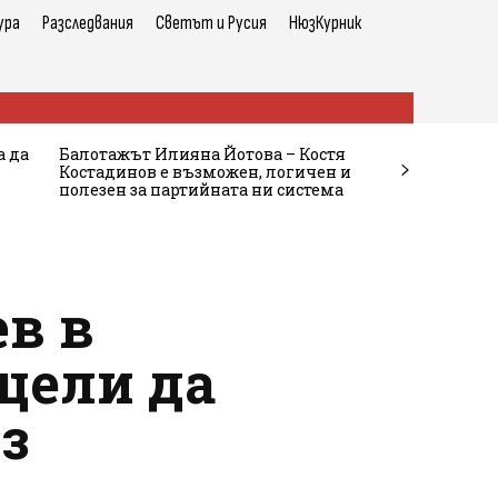
ура
Разследвания
Светът и Русия
НюзКурник
а да
Балотажът Илияна Йотова – Костя
Костадинов е възможен, логичен и
полезен за партийната ни система
ев в
щели да
з