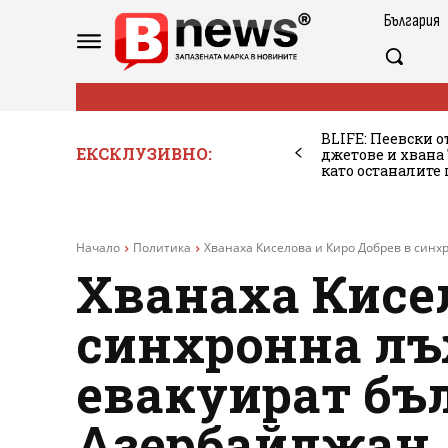
България
BLIFE: Пеевски о
ЕКСКЛУЗИВНО:
джетове и хван
като останалите
Начало
Политика
Хванаха Киселова и Киро Добрев в синхр
Хванаха Кисел
синхронна лъж
евакуират бъл
Азербайджан