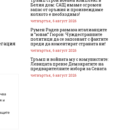
Тръмп строи военен комплекс в
Белия дом: САЩ имаме огромен
запас от оръжия и произвеждаме
колкото е необходимо!
четвъртък, 6 август 2026
Румен Радев размаза италианците
и “юнак” Гюров: Чуждестранните
–
политици да се запознаят с фактите
егация
преди да коментират страната ни!
четвъртък, 6 август 2026
Тръмп и войната му с комунистите:
Левицата превзе Демократите на
предварителните избори за Сената
четвъртък, 6 август 2026
очва
я и
ващите