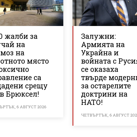
0 жалби за
Залужни:
учай на
Армията на
рмоз на
Украйна и
ботното място
войната с Руси
токсично
се оказаха
равление са
твърде модерн
дадени срещу
за остарелите
в Брюксел!
доктрини на
НАТО!
ЪРТЪК, 6 АВГУСТ 2026
ЧЕТВЪРТЪК, 6 АВГУСТ 20