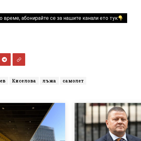
о време, абонирайте се за нашите канали ето тук
ев
Киселова
лъжа
самолет