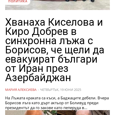
ПОЛИТИКА
Хванаха Киселова и
Киро Добрев в
синхронна лъжа с
Борисов, че щели да
евакуират българи
от Иран през
Азербайджан
МАРИЯ АЛЕКСИЕВА
-
ЧЕТВЪРТЪК, 19 ЮНИ 2025
На Лъжата краката са къси, а Баджаците дебели. Вчера
Борисов лъга като дърт актьор от Боливуд преди
президентът да го закове като пеперуда в...