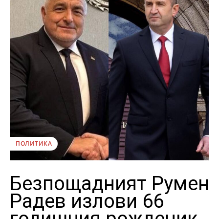
ПОЛИТИКА
Безпощадният Румен
Радев излови 66
годишния рожденик