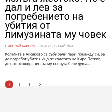
дал и лев за
погребението на
убития от
лимузината му човек
НИКОЛАЙ БАРЕКОВ
-
НЕДЕЛЯ, 19 МАЙ 2024
Колегите в Аксаково са събирали пари помежду си, за
да погребат убития Ицо от колатата на Киро Петков,
докато тежкоранената му съпруга бере душа...
1
2
3