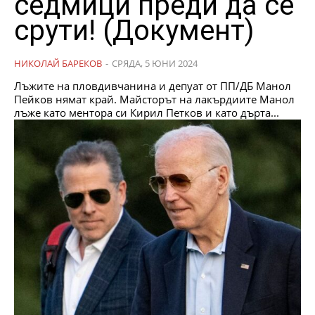
седмици преди да се
срути! (Документ)
НИКОЛАЙ БАРЕКОВ
-
СРЯДА, 5 ЮНИ 2024
Лъжите на пловдивчанина и депуат от ПП/ДБ Манол
Пейков нямат край. Майсторът на лакърдиите Манол
лъже като ментора си Кирил Петков и като дърта...