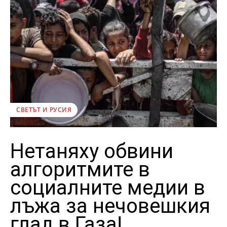
СВЕТЪТ И РУСИЯ
Нетаняху обвини
алгоритмите в
социалните медии в
лъжа за нечовешкия
глад в Газа!