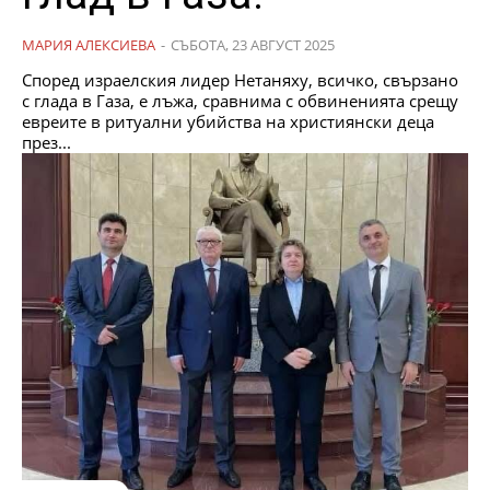
МАРИЯ АЛЕКСИЕВА
-
СЪБОТА, 23 АВГУСТ 2025
Според израелския лидер Нетаняху, всичко, свързано
с глада в Газа, е лъжа, сравнима с обвиненията срещу
евреите в ритуални убийства на християнски деца
през...