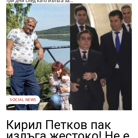
три дни след като излъга за...
SOCIAL NEWS
Кирил Петков пак
излъга жестоко! Не е