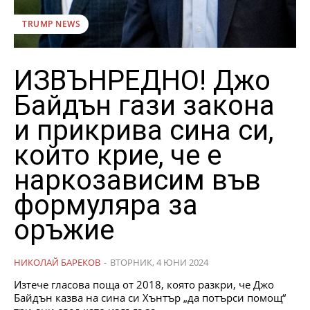
TRUMP NEWS
ИЗВЪНРЕДНО! Джо
Байдън гази закона
и прикрива сина си,
който крие, че е
наркозависим във
формуляра за
оръжие
НИКОЛАЙ БАРЕКОВ
-
ВТОРНИК, 4 ЮНИ 2024
Изтече гласова поща от 2018, която разкри, че Джо
Байдън казва на сина си Хънтър „да потърси помощ“