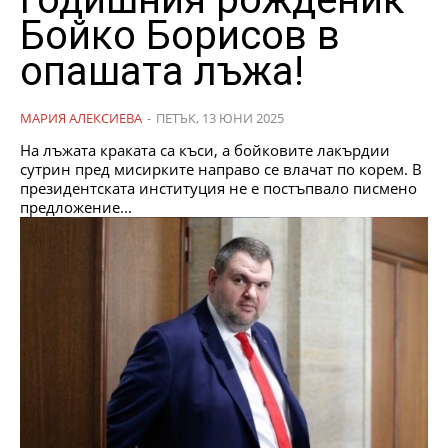
Бойко Борисов в
опашата лъжа!
МАРИЯ АЛЕКСИЕВА
-
ПЕТЪК, 13 ЮНИ 2025
На лъжата краката са къси, а бойковите лакърдии
сутрин пред мисирките направо се влачат по корем. В
президентската институция не е постъпвало писмено
предложение...