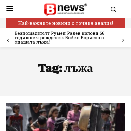
Най-важните новини с точния анализ!
Безпощадният Румен Радев излови 66
годишния рожденик Бойко Борисов в
опашата лъжа!
Tag:
лъжа