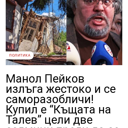
ПОЛИТИКА
Манол Пейков
излъга жестоко и се
саморазобличи!
Купил е “Къщата на
Талев” цели две