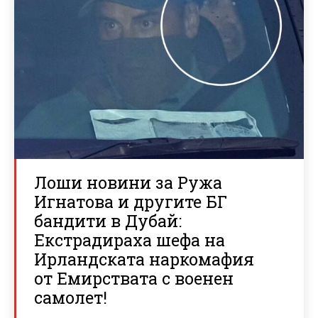
Лоши новини за Ружа
Игнатова и другите БГ
бандити в Дубай:
Екстрадираха шефа на
Ирландската наркомафия
от Емирствата с военен
самолет!