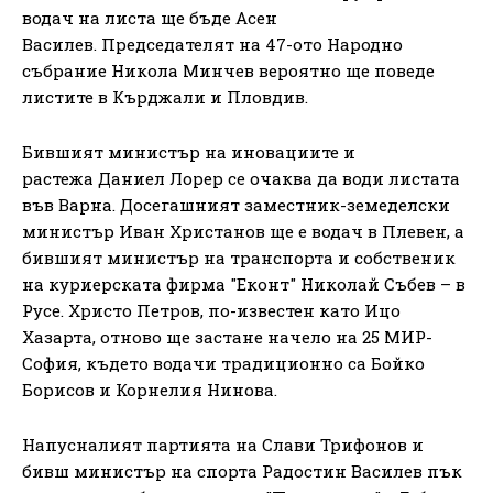
водач на листа ще бъде Асен
Василев. Председателят на 47-ото Народно
събрание Никола Минчев вероятно ще поведе
листите в Кърджали и Пловдив.
Бившият министър на иновациите и
растежа Даниел Лорер се очаква да води листата
във Варна. Досегашният заместник-земеделски
министър Иван Христанов ще е водач в Плевен, а
бившият министър на транспорта и собственик
на куриерската фирма "Еконт" Николай Събев – в
Русе. Христо Петров, по-известен като Ицо
Хазарта, отново ще застане начело на 25 МИР-
София, където водачи традиционно са Бойко
Борисов и Корнелия Нинова.
Напусналият партията на Слави Трифонов и
бивш министър на спорта Радостин Василев пък