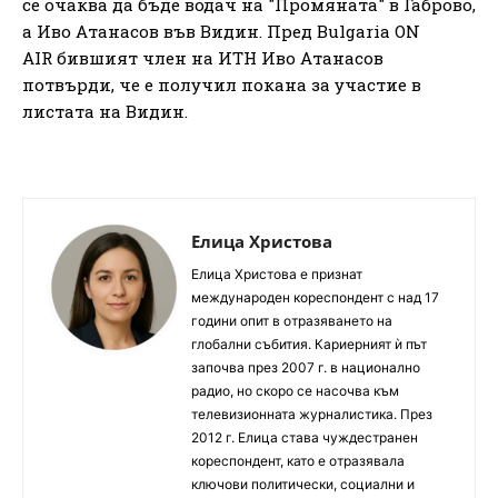
се очаква да бъде водач на "Промяната" в Габрово,
а Иво Атанасов във Видин. Пред Bulgaria ON
AIR бившият член на ИТН Иво Атанасов
потвърди, че е получил покана за участие в
листата на Видин.
Елица Христова
Елица Христова е признат
международен кореспондент с над 17
години опит в отразяването на
глобални събития. Кариерният ѝ път
започва през 2007 г. в национално
радио, но скоро се насочва към
телевизионната журналистика. През
2012 г. Елица става чуждестранен
кореспондент, като е отразявала
ключови политически, социални и