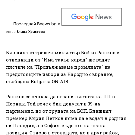
Последвай Bnews.bg в
Автор
Елица Христова
Бившият вътрешен министър Бойко Рашков и
отцепници от "Има такъв народ" ще водят
листите на "Продължаваме промяната" на
предстоящите избори за Народно събрание,
съобщава Bulgaria ON AIR.
Рашков се очаква да оглави листата на ПП в
Перник. Той вече е бил депутат в 39-ия
парламент, но от групата на БСП. Бившият
премиер Кирил Петков няма да е водач в родния
си Пловдив, а в София, където е на челна
позиция. Отново в столицата, но в друг район,