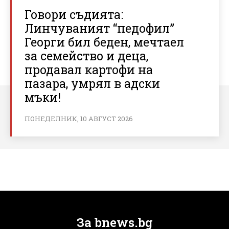
Говори съдията:
Линчуваният “педофил”
Георги бил беден, мечтаел
за семейство и деца,
продавал картофи на
пазара, умрял в адски
мъки!
ПОНЕДЕЛНИК, 10 АВГУСТ 2026
За bnews.bg