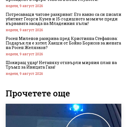
неделя, 9 август 2026
Потресаващи чатове разкриват: Ето какво са си писали
убитият Георги Кузев и 15-годишното момиче преди
кървавата засада на Младежкия хълм!
неделя, 9 август 2026
Росен Миленов разкрива пред Кристияна Стефанова:
Подарък ли е хотел Хаяши от Бойко Борисов за жената
на Росен Желязков?
неделя, 9 август 2026
Шокиращ удар! Нетаняху отхвърли мирния план на
Тръмп за Ивицата Газа!
неделя, 9 август 2026
Прочетете още