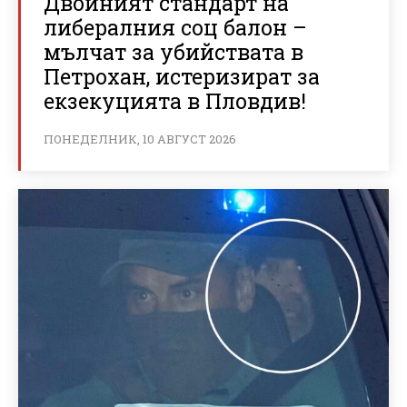
Двойният стандарт на
либералния соц балон –
мълчат за убийствата в
Петрохан, истеризират за
екзекуцията в Пловдив!
ПОНЕДЕЛНИК, 10 АВГУСТ 2026