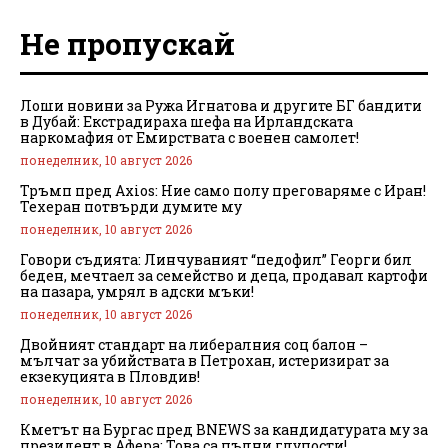
Не пропускай
Лоши новини за Ружа Игнатова и другите БГ бандити
в Дубай: Екстрадираха шефа на Ирландската
наркомафия от Емирствата с военен самолет!
понеделник, 10 август 2026
Тръмп пред Axios: Ние само полу преговаряме с Иран!
Техеран потвърди думите му
понеделник, 10 август 2026
Говори съдията: Линчуваният “педофил” Георги бил
беден, мечтаел за семейство и деца, продавал картофи
на пазара, умрял в адски мъки!
понеделник, 10 август 2026
Двойният стандарт на либералния соц балон –
мълчат за убийствата в Петрохан, истеризират за
екзекуцията в Пловдив!
понеделник, 10 август 2026
Кметът на Бургас пред BNEWS за кандидатурата му за
президент в Афера: Това са пълни глупости!