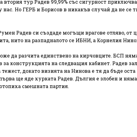
на втория тур Радев 99,99% със сигурност приключва
нас. Но ГЕРБ и Борисов в никакъв случай да не се т
Румен Радев си създаде могъщи врагове отляво, от 
ита, нито на разпадналото се ИБНИ, а Корнелия Нино
же да разчита единствено на кирчовците. БСП няма
в за конструкцията на следващия кабинет. Радев зал
а тежест, докато визията на Нинова е тя да бъде ост
епърва ще яде хурката Радев. Дългия е злобен и няма
потопиха смешната партия.