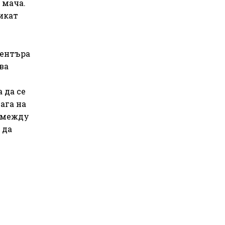
 мача.
икат
центъра
ва
 да се
ага на
а между
 да