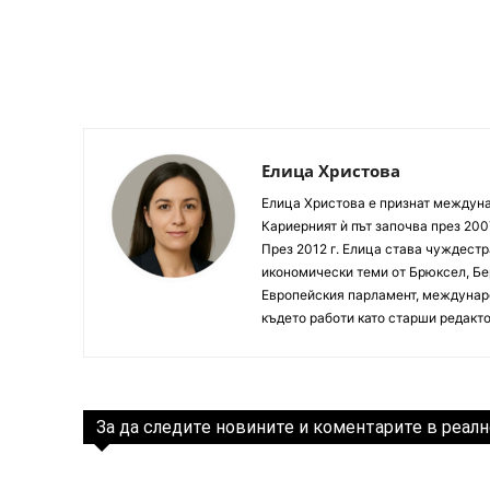
Елица Христова
Елица Христова е признат междунар
Кариерният ѝ път започва през 200
През 2012 г. Елица става чуждестр
икономически теми от Брюксел, Бер
Европейския парламент, междунаро
където работи като старши редакто
За да следите новините и коментарите в реалн