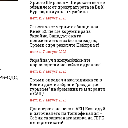
Христо Широков – Широката вече е
обвиняем от прокуратурата за ВиК
Бургас, но духна в чужбина!
петък, 7 август 2026
Сгъстиха се черните облаци над
Киев! ЕС не ще корумпирана
Украйна, Западът смята
положението и за безнадеждно,
Тръмп спря ракетите Пейтриът!
петък, 7 август 2026
Украйна учи колумбийските
наркокартели на война с дронове!
и
петък, 7 август 2026
РБ-СДС,
Тръмп определи наследника си в
Белия дом и забрани “раждащия
туризъм” на бременните мигранти
в САЩ!
петък, 7 август 2026
Далаверата на века в АЕЦ Козлодуй
и източването на Топлофикация –
София са запазената марка на ГЕРБ
в енергетиката!