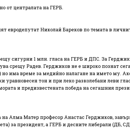
но от централата на ГЕРБ.
ят евродепутат Николай Бареков по темата в лични
ещу сигурни 1 млн. гласа на ГЕРБ и ДПС. За Герджи
сува срещу Радев. Герджиков не е широко познат сега
 но има време за медийно налагане на името му. Ако
и уравновесен тон и при леко разколебани леви глас
умората и предизвестената победа на сегашния прези
 на Алма Матер професор Анастас Герджиков, завъ
а) за президент, а ГЕРБ и десните либерали (ДБ, СД