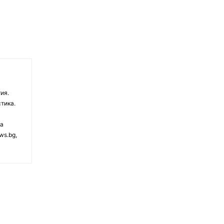
ия.
тика.
на
ws.bg,