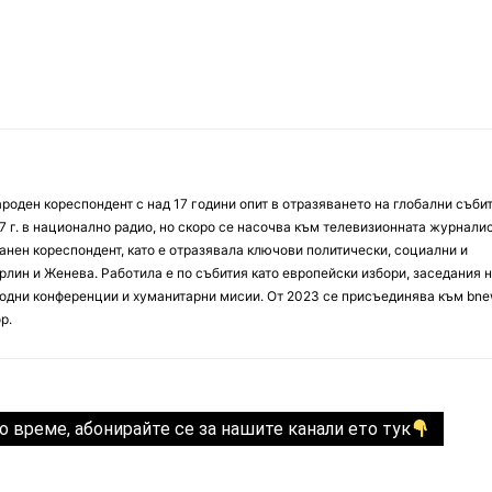
оден кореспондент с над 17 години опит в отразяването на глобални събит
7 г. в национално радио, но скоро се насочва към телевизионната журналис
анен кореспондент, като е отразявала ключови политически, социални и
лин и Женева. Работила е по събития като европейски избори, заседания 
дни конференции и хуманитарни мисии. От 2023 се присъединява към bne
р.
о време, абонирайте се за нашите канали ето тук