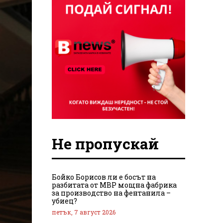
Не пропускай
Бойко Борисов ли е босът на
разбитата от МВР мощна фабрика
за производство на фентанила –
убиец?
петък, 7 август 2026