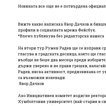
Новината все още не е потвърдена официал
Вижте какво написаха Явор Дачков и бивши
профили в социалната мрежа Фейсбук.
*Bnews публикува без редакторска намеса
На втори тур Румен Радев ще се изправи ср
гласува и градската десница, която ще гла
въобще не беше два месеца преди изборите)
държи уверено и не прави грешки, налагайк
Радев, ниска активност, предизвикана от 
са възможни изненади.
Явор Дачков
Ако Инициативен комитет издигне ректора
Хумболтовия университет (най-стария в свет