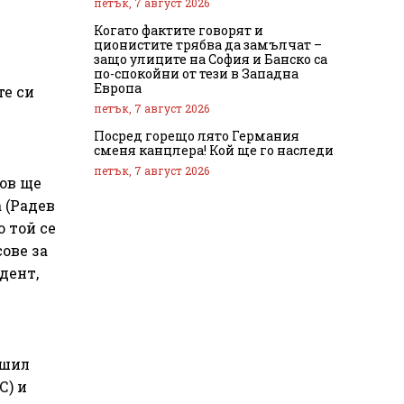
петък, 7 август 2026
Когато фактите говорят и
ционистите трябва да замълчат –
защо улиците на София и Банско са
по-спокойни от тези в Западна
Европа
те си
петък, 7 август 2026
Посред горещо лято Германия
сменя канцлера! Кой ще го наследи
петък, 7 август 2026
ков ще
 (Радев
 той се
ове за
дент,
ршил
С) и