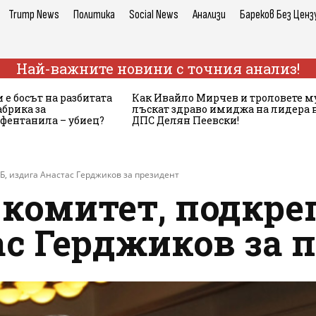
Trump News
Политика
Social News
Анализи
Бареков Без Ценз
Най-важните новини с точния анализ!
 е босът на разбитата
Как Ивайло Мирчев и троловете м
брика за
лъскат здраво имиджа на лидера 
 фентанила – убиец?
ДПС Делян Пеевски!
Б, издига Анастас Герджиков за президент
комитет, подкреп
ас Герджиков за 