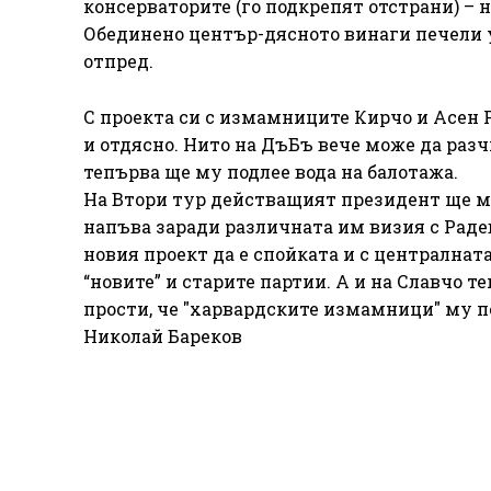
консерваторите (го подкрепят отстрани) – 
Обединено център-дясното винаги печели у 
отпред.
С проекта си с измамниците Кирчо и Асен 
и отдясно. Нито на ДъБъ вече може да разч
тепърва ще му подлее вода на балотажа.
На Втори тур действащият президент ще мо
напъва заради различната им визия с Раде
новия проект да е спойката и с централнат
“новите” и старите партии. А и на Славчо т
прости, че "харвардските измамници" му 
Николай Бареков