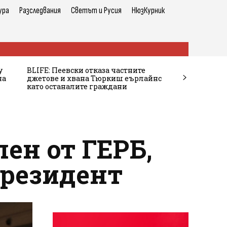
ура
Разследвания
Светът и Русия
НюзКурник
у
BLIFE: Пеевски отказа частните
на
джетове и хвана Тюркиш еърлайнс
като останалите граждани
ен от ГЕРБ,
президент