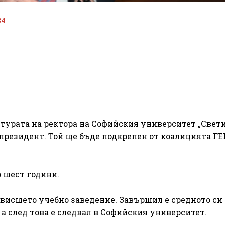
34
урата на ректора на Софийския университет „Свет
резидент. Той ще бъде подкрепен от коалицията ГЕ
о шест години.
 висшето учебно заведение. Завършил е средното си
 а след това е следвал в Софийския университет.