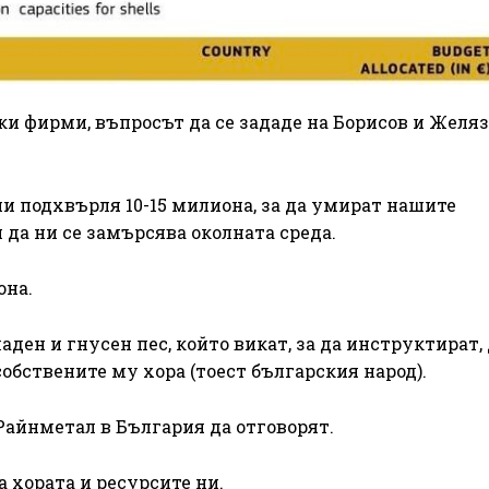
ки фирми, въпросът да се зададе на Борисов и Желяз
ни подхвърля 10-15 милиона, за да умират нашите
 да ни се замърсява околната среда.
она.
ладен и гнусен пес, който викат, за да инструктират,
собствените му хора (тоест българския народ).
 Райнметал в България да отговорят.
 хората и ресурсите ни.