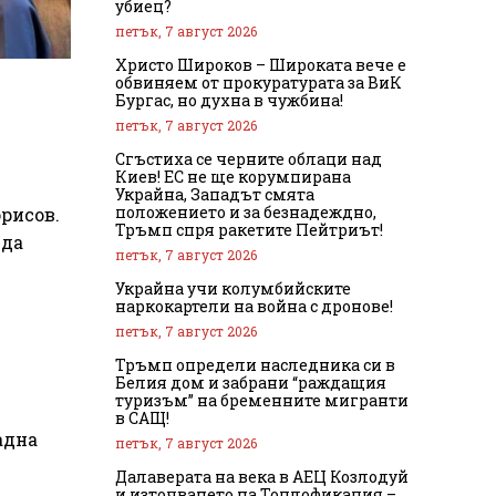
убиец?
петък, 7 август 2026
Христо Широков – Широката вече е
обвиняем от прокуратурата за ВиК
Бургас, но духна в чужбина!
петък, 7 август 2026
Сгъстиха се черните облаци над
Киев! ЕС не ще корумпирана
Украйна, Западът смята
положението и за безнадеждно,
орисов.
Тръмп спря ракетите Пейтриът!
 да
петък, 7 август 2026
Украйна учи колумбийските
наркокартели на война с дронове!
петък, 7 август 2026
Тръмп определи наследника си в
Белия дом и забрани “раждащия
туризъм” на бременните мигранти
в САЩ!
адна
петък, 7 август 2026
Далаверата на века в АЕЦ Козлодуй
и източването на Топлофикация –