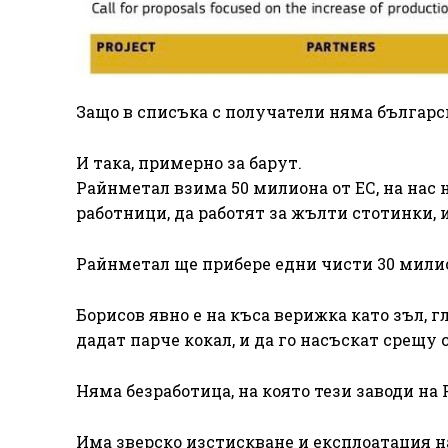
Защо в списъка с получатели няма българс
И така, примерно за барут.
Райнметал взима 50 милиона от ЕС, на нас 
работници, да работят за жълти стотинки, и
Райнметал ще прибере едни чисти 30 мили
Борисов явно е на къса верижка като зъл, г
дадат парче кокал, и да го насъскат срещу 
Няма безработица, на която тези заводи на
Има зверско изстискване и експлоатация на