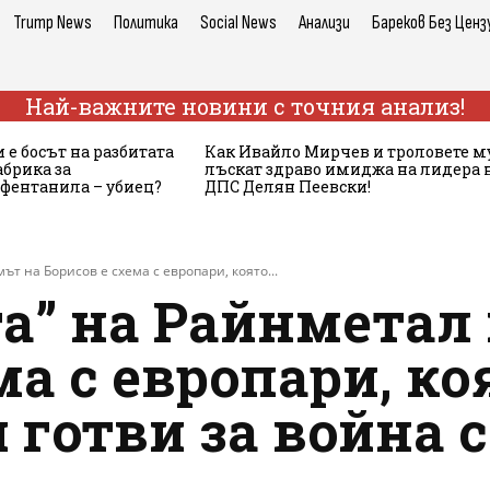
Trump News
Политика
Social News
Анализи
Бареков Без Ценз
Най-важните новини с точния анализ!
 е босът на разбитата
Как Ивайло Мирчев и троловете м
брика за
лъскат здраво имиджа на лидера 
 фентанила – убиец?
ДПС Делян Пеевски!
т на Борисов е схема с европари, която...
а” на Райнметал 
ма с европари, к
 готви за война с