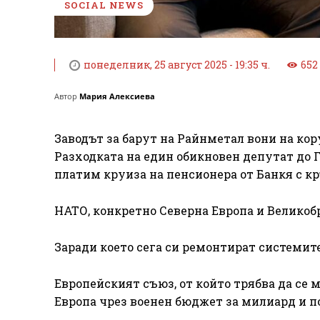
SOCIAL NEWS
понеделник, 25 август 2025 - 19:35 ч.
652
Автор
Мария Алексиева
Заводът за барут на Райнметал вони на кор
Разходката на един обикновен депутат до 
платим круиза на пенсионера от Банкя с кръ
НАТО, конкретно Северна Европа и Великобр
Заради което сега си ремонтират системит
Европейският съюз, от който трябва да се
Европа чрез военен бюджет за милиард и п