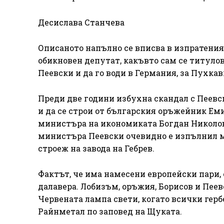
Десислава Станчева
Описаното напълно се вписва в изпратения
обикновен депутат, какъвто сам се титулов
Пеевски и да го води в Германия, за Пухк
Преди две години избухна скандал с Пеевс
и да се строи от българския оръжейник Еми
министъра на икономиката Богдан Николов 
министъра Пеевски очевидно е изпълнил м
строеж на завода на Гебрев.
Фактът, че има намесени европейски пари, 
далавера. Лобизъм, оръжия, Борисов и Пее
Червената лампа свети, когато всички гер
Райнметал по заповед на Щуката.