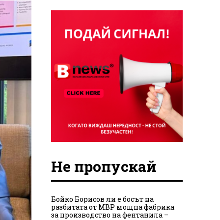
Не пропускай
Бойко Борисов ли е босът на
разбитата от МВР мощна фабрика
за производство на фентанила –