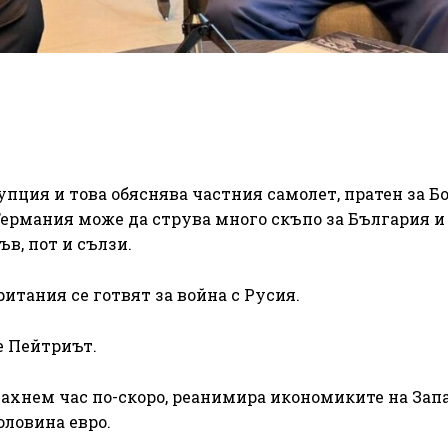
упция и това обяснява частния самолет, пратен за Б
Германия може да струва много скъпо за България и
в, пот и сълзи.
итания се готвят за война с Русия.
е Пейтриът.
 махнем час по-скоро, реанимира икономиките на Зап
оловина евро.