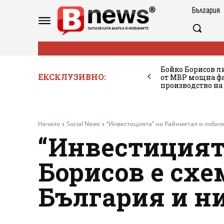
България
Бойко Борисов ли
ЕКСКЛУЗИВНО:
от МВР мощна фа
производство на
Начало
Social News
“Инвестицията” на Райнметал и лобизмъ
“Инвестицият
Борисов е схе
България и ни