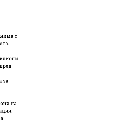
снима с
ета.
милиони
 пред
 за
вони на
ация.
на