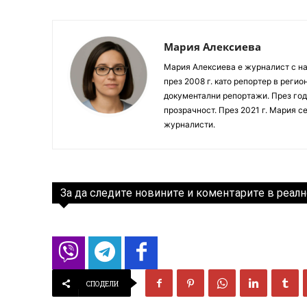
Мария Алексиева
Мария Алексиева е журналист с на
през 2008 г. като репортер в реги
документални репортажи. През год
прозрачност. През 2021 г. Мария с
журналисти.
За да следите новините и коментарите в реалн
СПОДЕЛИ