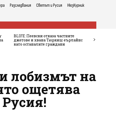
ура
Разследвания
Светът и Русия
НюзКурник
у
BLIFE: Пеевски отказа частните
на
джетове и хвана Тюркиш еърлайнс
като останалите граждани
и лобизмът на
оято ощетява
 Русия!