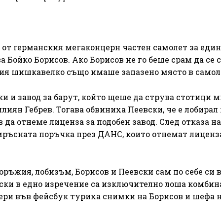
 от германския мегаконцерн частен самолет за един
а Бойко Борисов. Ако Борисов не го беше срам да се 
авия шишкавелко също имаше запазено място в самол
ки и завод за барут, който щеше да струва стотици 
лиян Гебрев. Тогава обвиниха Пеевски, че е лобирал
да отнеме лиценза за подобен завод. След отказа на
ръсната поръчка през ДАНС, които отнемат лиценза
оръжия, лобизъм, Борисов и Пеевски сам по себе си 
вски в едно изречение са изключително лоша комбин
бери във фейсбук туриха снимки на Борисов и шефа 