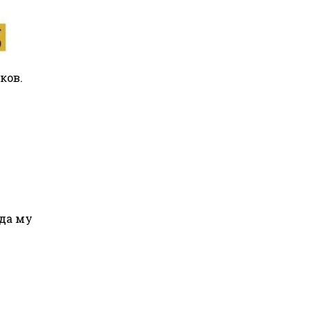
ков.
 да му