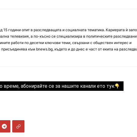
д 15 години опит в разследващата и социалната тематика. Кариерата ѝ зап
онална телевизия, а по-късно се специализира в политическите разследвани
ините работи по десетки ключови теми, свързани с обществен интерес и
е присъединява към bnews.bg, където и до днес е част от екипа на разслед
о време, абонирайте се за нашите канали ето тук