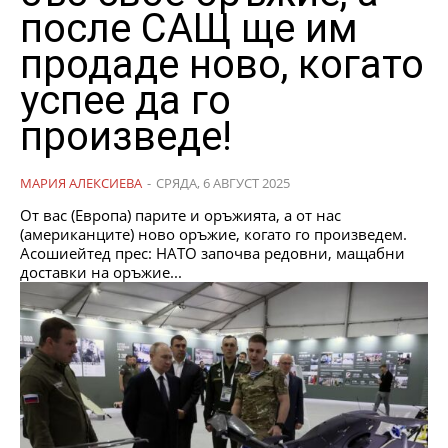
после САЩ ще им
продаде ново, когато
успее да го
произведе!
МАРИЯ АЛЕКСИЕВА
-
СРЯДА, 6 АВГУСТ 2025
От вас (Европа) парите и оръжията, а от нас
(американците) ново оръжие, когато го произведем.
Асошиейтед прес: НАТО започва редовни, мащабни
доставки на оръжие...