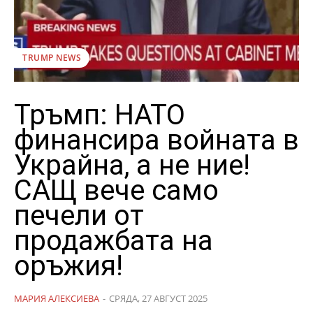
TRUMP NEWS
Тръмп: НАТО
финансира войната в
Украйна, а не ние!
САЩ вече само
печели от
продажбата на
оръжия!
МАРИЯ АЛЕКСИЕВА
-
СРЯДА, 27 АВГУСТ 2025