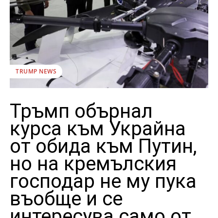
TRUMP NEWS
Тръмп обърнал
курса към Украйна
от обида към Путин,
но на кремълския
господар не му пука
въобще и се
интересува само от