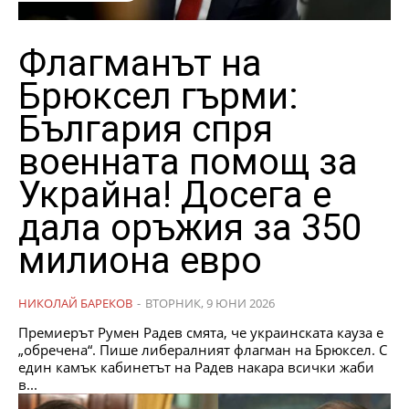
Флагманът на
Брюксел гърми:
България спря
военната помощ за
Украйна! Досега е
дала оръжия за 350
милиона евро
НИКОЛАЙ БАРЕКОВ
-
ВТОРНИК, 9 ЮНИ 2026
Премиерът Румен Радев смята, че украинската кауза е
„обречена“. Пише либералният флагман на Брюксел. С
един камък кабинетът на Радев накара всички жаби
в...