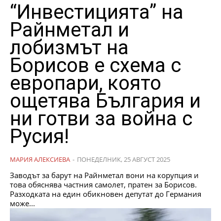
“Инвестицията” на
Райнметал и
лобизмът на
Борисов е схема с
европари, която
ощетява България и
ни готви за война с
Русия!
МАРИЯ АЛЕКСИЕВА
-
ПОНЕДЕЛНИК, 25 АВГУСТ 2025
Заводът за барут на Райнметал вони на корупция и
това обяснява частния самолет, пратен за Борисов.
Разходката на един обикновен депутат до Германия
може...