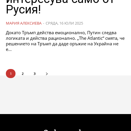
Русия!
МАРИЯ АЛЕКСИЕВА
-
СРЯДА, 16 ЮЛИ 2025
Докато Тръмп действа емоционално, Путин следва
логиката и действа рационално. „The Atlantic“ смята, че
решението на Тръмп да даде оръжие на Украйна не
е...
1
2
3