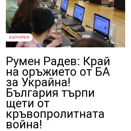
БЪЛГАРИЯ
Румен Радев: Край
на оръжието от БА
за Украйна!
България търпи
щети от
кръвопролитната
война!