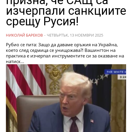
призна, че САЩ са
изчерпали санкциите
срещу Русия!
НИКОЛАЙ БАРЕКОВ
-
ЧЕТВЪРТЪК, 13 НОЕМВРИ 2025
Рубио се пита: Защо да даваме оръжия на Украйна,
което след седмица се унищожава?! Вашингтон на
практика е изчерпал инструментите си за оказване на
натиск...