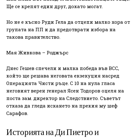
Ще се крепят един друг, докато могат.
Но не е късно Руди Гела да отцепи малко хора от
групата на ПП и да предотврати избора на
такова правителство.
Мая Живкова – Роджърс
Днес Гешев спечели и малка победа във ВСС,
който ще решава неговата екзекуция насред
Операцията Чисти ръце. С 10 на нула гласа
неговият верен генерал Ясен Тодоров оцеля на
поста зам. директор на Следствието. Съветът
отказа да гледа искането на прекия му шеф
Сарафов.
Историята на Ди Пиетро и