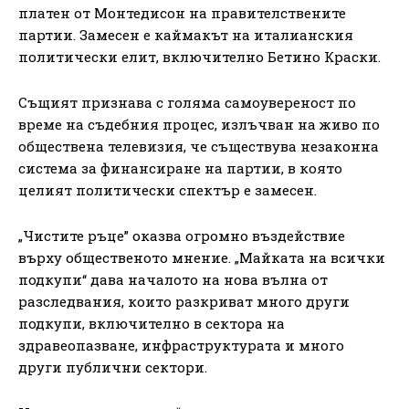
платен от Монтедисон на правителствените
партии. Замесен е каймакът на италианския
политически елит, включително Бетино Краски.
Същият признава с голяма самоувереност по
време на съдебния процес, излъчван на живо по
обществена телевизия, че съществува незаконна
система за финансиране на партии, в която
целият политически спектър е замесен.
„Чистите ръце” оказва огромно въздействие
върху общественото мнение. „Майката на всички
подкупи“ дава началото на нова вълна от
разследвания, които разкриват много други
подкупи, включително в сектора на
здравеопазване, инфраструктурата и много
други публични сектори.