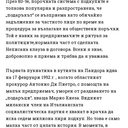
През 80-те, порочната система с подкупите е
толкова популярна и разпространена, че
„подаръкът“ се възприема като обичайно
задължение за частното лице по време на
процедура за възлагане на обществени поръчки.
Той е навик за предприемачите и ритуал за
политиците,нормална част от сделката.
Неписана клауза в договора. Всеки я знае,
доброволно я приема и трябва да я уважава.
Първата пукнатина в кутията на Пандора идва
на 17 февруари 1992 г. , когато областният
прокурор Антонио Ди Пиетро, ​​с помощта на
малък предприемач, уморен от раздаването на
„подаръци“, хваща Марио Киеза. Видният
милански член на Италианската
социалистическа партия е хванат в крачка да
иска седем милиона лири подкуп. Но това е само
малка част от цялата история. В момента, в