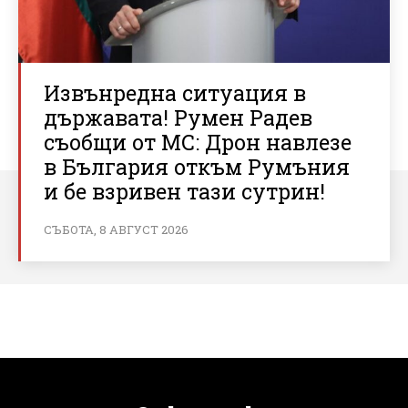
Извънредна ситуация в
държавата! Румен Радев
съобщи от МС: Дрон навлезе
в България откъм Румъния
и бе взривен тази сутрин!
СЪБОТА, 8 АВГУСТ 2026