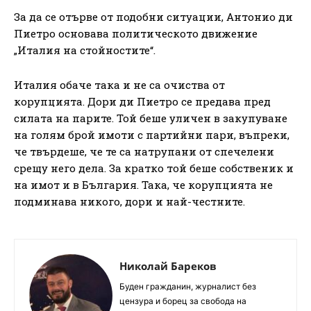
За да се отърве от подобни ситуации, Антонио ди
Пиетро основава политическото движение
„Италия на стойностите“.
Италия обаче така и не са очиства от
корупцията. Дори ди Пиетро се предава пред
силата на парите. Той беше уличен в закупуване
на голям брой имоти с партийни пари, въпреки,
че твърдеше, че те са натрупани от спечелени
срещу него дела. За кратко той беше собственик и
на имот и в България. Така, че корупцията не
подминава никого, дори и най-честните.
Николай Бареков
Буден гражданин, журналист без
цензура и борец за свобода на