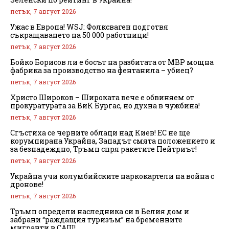
петък, 7 август 2026
Ужас в Европа! WSJ: Фолксваген подготвя
съкращаването на 50 000 работници!
петък, 7 август 2026
Бойко Борисов ли е босът на разбитата от МВР мощна
фабрика за производство на фентанила – убиец?
петък, 7 август 2026
Христо Широков – Широката вече е обвиняем от
прокуратурата за ВиК Бургас, но духна в чужбина!
петък, 7 август 2026
Сгъстиха се черните облаци над Киев! ЕС не ще
корумпирана Украйна, Западът смята положението и
за безнадеждно, Тръмп спря ракетите Пейтриът!
петък, 7 август 2026
Украйна учи колумбийските наркокартели на война с
дронове!
петък, 7 август 2026
Тръмп определи наследника си в Белия дом и
забрани “раждащия туризъм” на бременните
мигранти в САЩ!