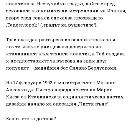
политиката. Неслучайно градът, който е сред
основните икономически метрополии на Италия,
скоро след това си спечелва прозвището
„Tangentopoli“ („градът на рушветите“).
Този скандал разтърсва из основи страната и
почти изцяло унищожава доверието на
италианците към техните политици. Той създава
и предпоставките за възхода на един друг
популист – медийния бос Силвио Берлускони.
На 17 февруари 1992 г. магистратът от Милано
Антонио ди Пиетро нареди ареста на Марио
Киеза от Италианската социалистическа партия,
давайки начало на операция „Чисти ръце“.
Как се стига до това?