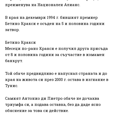
преименува на Национален Алианс.
В края на декември 1994 г. бившият премиер
Бетино Кракси е осъден на 5 и половина години
затвор.
Бетино Кракси
Месеци по-рано Кракси е получил друга присъда
от 8 и половина години за съучастие в измамен
банкрут.
Той обаче предвидливо е напуснал страната и до
края на живота си през 2000 г. остава в изгнание в
Тунис.
Самият Антонио ди Пиетро обаче не дочаква
триумфа си, а подава оставка, без да даде ясно
обяснение за това си действие.