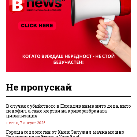
Не пропускай
В случая с убийството в Пловдив няма нито деца, нито
педофил, а само жертви на криворазбраната
цивилизация
петък, 7 август 2026
Гореща социология от Киев: Залужни мачка мощно
Зеленски по рейтинг в Украйна!