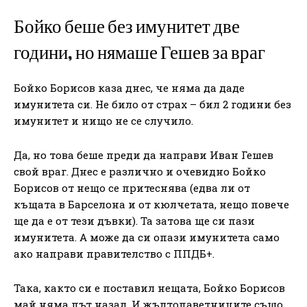
Бойко беше без имунитет две
години, но нямаше Гешев за враг
Бойко Борисов каза днес, че няма да даде
имунитета си. Не било от страх – бил 2 години без
имунитет и нищо не се случило.
Да, но това беше преди да направи Иван Гешев
свой враг. Днес е различно и очевидно Бойко
Борисов от нещо се притеснява (едва ли от
къщата в Барселона и от кюлчетата, нещо повече
ще да е от тези дъвки). Та затова ще си пази
имунитета. А може да си опази имунитета само
ако направи правителство с ППДБ+.
Така, както си е поставил нещата, Бойко Борисов
май няма път назад. И жълтопаветниците също.