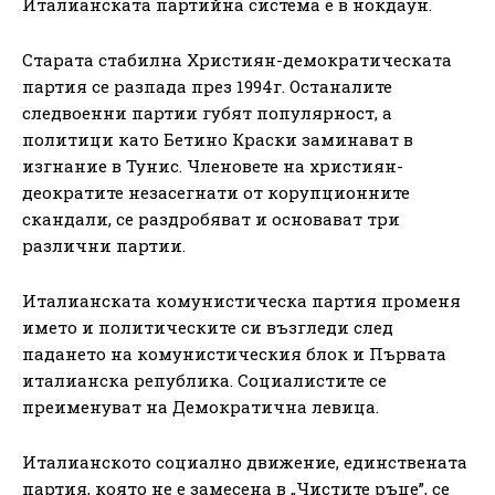
Италианската партийна система е в нокдаун.
Старата стабилна Християн-демократическата
партия се разпада през 1994г. Останалите
следвоенни партии губят популярност, а
политици като Бетино Краски заминават в
изгнание в Тунис. Членовете на християн-
деократите незасегнати от корупционните
скандали, се раздробяват и основават три
различни партии.
Италианската комунистическа партия променя
името и политическите си възгледи след
падането на комунистическия блок и Първата
италианска република. Социалистите се
преименуват на Демократична левица.
Италианското социално движение, единствената
партия, която не е замесена в „Чистите ръце”, се