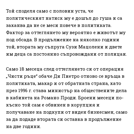
Той споделя само с половин уста, че
политическият натиск му е дошъл до гуша и са
заканва да не се меси повече в политиката.
Фактор за оттеглянето му вероятно е животът му
под обсада. В продължение на няколко години
той, втората му съпруга Сузи Мацолени и двете
им деца са постоянно съпровождани от полицаи.
Само 18 месеца след оттеглянето си от операция
„Чисти ръце“ обаче Ди Пиетро отново се връща в
политиката, макар и от обратната страна, като
през 1996 г. става министър на обществените дела
в кабинета на Романо Проди. Броени месеци по-
късно той сам е обвинен в корупция и
получаване на подкупи от виден бизнесмен, само
за да подаде втората си оставка в продължение
на две години.