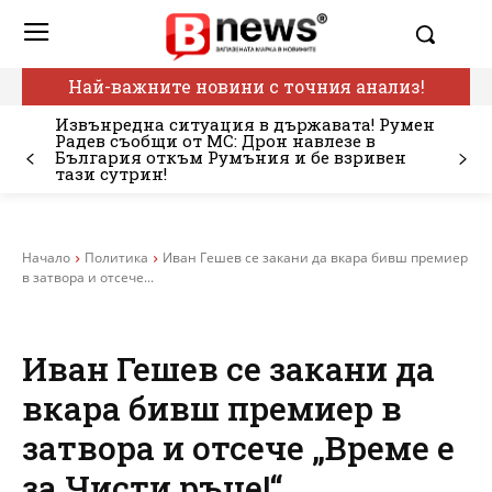
Най-важните новини с точния анализ!
Извънредна ситуация в държавата! Румен
Радев съобщи от МС: Дрон навлезе в
България откъм Румъния и бе взривен
тази сутрин!
Начало
Политика
Иван Гешев се закани да вкара бивш премиер
в затвора и отсече...
Иван Гешев се закани да
вкара бивш премиер в
затвора и отсече „Време е
за Чисти ръце!“