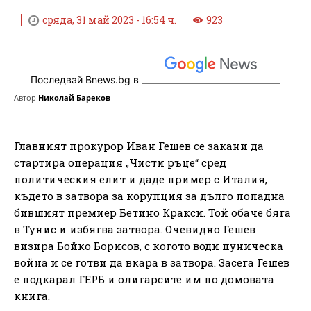
сряда, 31 май 2023 - 16:54 ч.
923
Последвай Bnews.bg в
Автор
Николай Бареков
Главният прокурор Иван Гешев се закани да
стартира операция „Чисти ръце“ сред
политическия елит и даде пример с Италия,
където в затвора за корупция за дълго попадна
бившият премиер Бетино Кракси. Той обаче бяга
в Тунис и избягва затвора. Очевидно Гешев
визира Бойко Борисов, с когото води пуническа
война и се готви да вкара в затвора. Засега Гешев
е подкарал ГЕРБ и олигарсите им по домовата
книга.