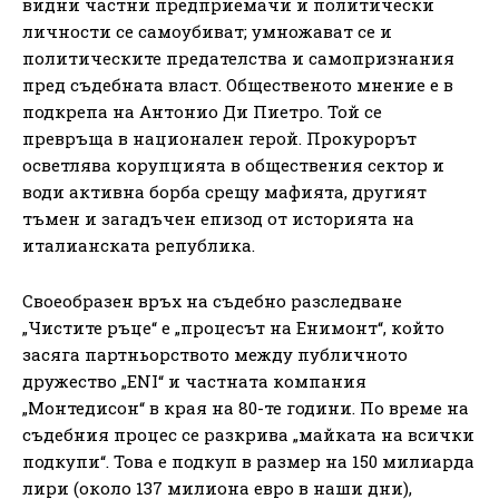
видни частни предприемачи и политически
личности се самоубиват; умножават се и
политическите предателства и самопризнания
пред съдебната власт. Общественото мнение е в
подкрепа на Антонио Ди Пиетро. Той се
превръща в национален герой. Прокурорът
осветлява корупцията в обществения сектор и
води активна борба срещу мафията, другият
тъмен и загадъчен епизод от историята на
италианската република.
Своеобразен връх на съдебно разследване
„Чистите ръце“ е „процесът на Енимонт“, който
засяга партньорството между публичното
дружество „ENI“ и частната компания
„Монтедисон“ в края на 80-те години. По време на
съдебния процес се разкрива „майката на всички
подкупи“. Това е подкуп в размер на 150 милиарда
лири (около 137 милиона евро в наши дни),