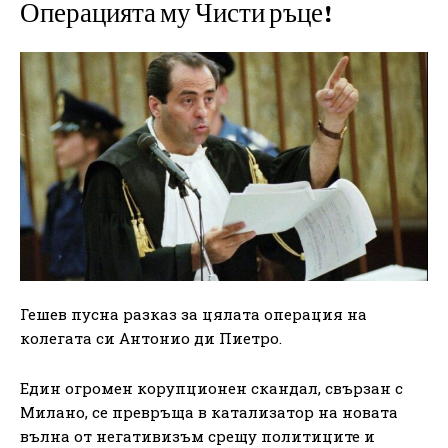
Операцията му Чисти ръце!
Гешев пусна разказ за цялата операция на
колегата си Антонио ди Пиетро.
Един огромен корупционен скандал, свързан с
Милано, се превръща в катализатор на новата
вълна от негативизъм срещу политиците и