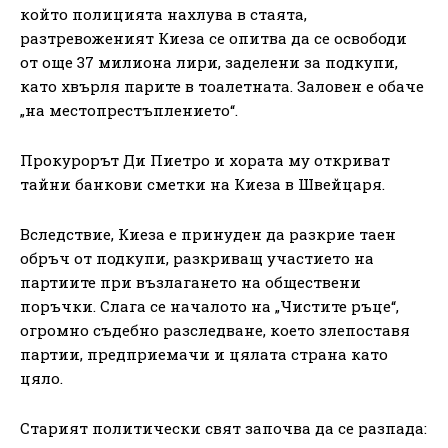
който полицията нахлува в стаята,
разтревоженият Киеза се опитва да се освободи
от още 37 милиона лири, заделени за подкупи,
като хвърля парите в тоалетната. Заловен е обаче
„на местопрестъплението“.
Прокурорът Ди Пиетро и хората му откриват
тайни банкови сметки на Киеза в Швейцаря.
Вследствие, Киеза е принуден да разкрие таен
обръч от подкупи, разкриващ участието на
партиите при възлагането на обществени
поръчки. Слага се началото на „Чистите ръце“,
огромно съдебно разследване, което злепоставя
партии, предприемачи и цялата страна като
цяло.
Старият политически свят започва да се разпада: