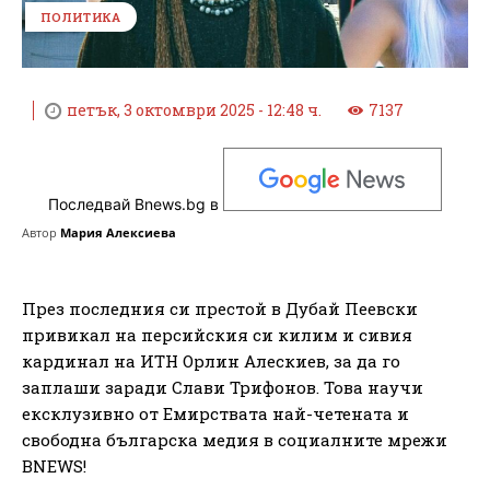
ПОЛИТИКА
петък, 3 октомври 2025 - 12:48 ч.
7137
Последвай Bnews.bg в
Автор
Мария Алексиева
През последния си престой в Дубай Пеевски
привикал на персийския си килим и сивия
кардинал на ИТН Орлин Алескиев, за да го
заплаши заради Слави Трифонов. Това научи
ексклузивно от Емирствата най-четената и
свободна българска медия в социалните мрежи
BNEWS!