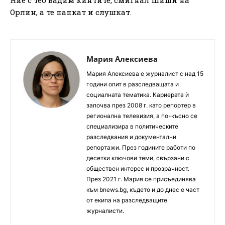
Орлин, а те папкат и слушкат.
Мария Алексиева
Мария Алексиева е журналист с над 15
години опит в разследващата и
социалната тематика. Кариерата ѝ
започва през 2008 г. като репортер в
регионална телевизия, а по-късно се
специализира в политическите
разследвания и документални
репортажи. През годините работи по
десетки ключови теми, свързани с
обществен интерес и прозрачност.
През 2021 г. Мария се присъединява
към bnews.bg, където и до днес е част
от екипа на разследващите
журналисти.