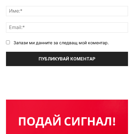
Коментар:
Им
Ema
Запази ми данните за следващ мой коментар.