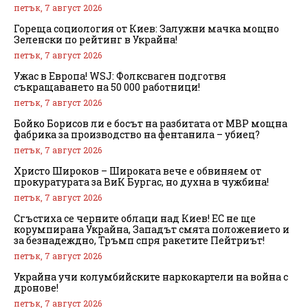
петък, 7 август 2026
Гореща социология от Киев: Залужни мачка мощно
Зеленски по рейтинг в Украйна!
петък, 7 август 2026
Ужас в Европа! WSJ: Фолксваген подготвя
съкращаването на 50 000 работници!
петък, 7 август 2026
Бойко Борисов ли е босът на разбитата от МВР мощна
фабрика за производство на фентанила – убиец?
петък, 7 август 2026
Христо Широков – Широката вече е обвиняем от
прокуратурата за ВиК Бургас, но духна в чужбина!
петък, 7 август 2026
Сгъстиха се черните облаци над Киев! ЕС не ще
корумпирана Украйна, Западът смята положението и
за безнадеждно, Тръмп спря ракетите Пейтриът!
петък, 7 август 2026
Украйна учи колумбийските наркокартели на война с
дронове!
петък, 7 август 2026