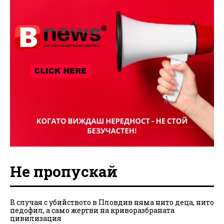
Не пропускай
В случая с убийството в Пловдив няма нито деца, нито
педофил, а само жертви на криворазбраната
цивилизация