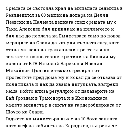
Срещата се състояла края на миналата седмица в
Резиденция за 60 милиона долара на Делян
Пеевски на Палмата веднага след срещата му с
Таки. Алексиев бил привикан на килимчето и
бил път до перлата на Емирствата само по повод
мераците на Слави да хвърля кърпата след като
стана мишена на граждански протести и на
тежките и основателни критики на бившия му
колега от БТВ Николай Бареков и Ивелин
Михайлов. Дългия е тежко стресиран от
протестите пред дома му и искал да се отказва от
политиката и пак да хваща цигулката, въпреки
кеша, който влиза регулярно от далаверите на
Бай Гроздан в Транспорта и в Икономиката,
където министър в синът на гардеробиерката от
Шоуто на Слави.
Гаджето на министъра пък е на 10 бона заплата
като шеф на кабинета на Караджов, въпреки че