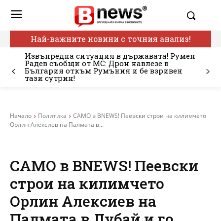
Най-важните новини с точния анализ!
Извънредна ситуация в държавата! Румен
Радев съобщи от МС: Дрон навлезе в
България откъм Румъния и бе взривен
тази сутрин!
Начало
Политика
САМО в BNEWS! Пеевски строи на килимчето
Орлин Алексиев на Палмата в...
САМО в BNEWS! Пеевски
строи на килимчето
Орлин Алексиев на
Палмата в Дубай и го