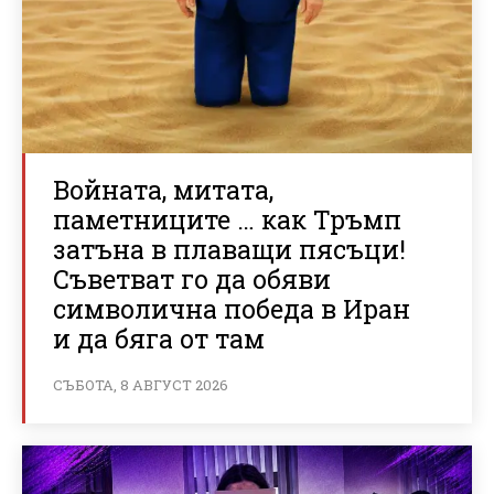
Войната, митата,
паметниците … как Тръмп
затъна в плаващи пясъци!
Съветват го да обяви
символична победа в Иран
и да бяга от там
СЪБОТА, 8 АВГУСТ 2026