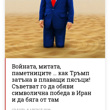
Войната, митата,
паметниците … как Тръмп
затъна в плаващи пясъци!
Съветват го да обяви
символична победа в Иран
и да бяга от там
СЪБОТА, 8 АВГУСТ 2026