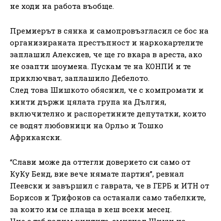
не ходи на работа въобще.
Премиерът в сянка и самопровъзгласил се бос на
организираната престъпност и наркокартелите
заплашил Алексиев, че ще го вкара в ареста, ако
не озапти шоумена. Пускам те на КОНПИ и те
приключват, заплашило Дебелото.
След това Шишкото обяснил, че с компромати и
кинти държи цялата група на Дългия,
включително и распоретините депутатки, които
се водят любовници на Орльо и Тошко
Африкански.
“Слави може да оттегли доверието си само от
КуКу Бенд, вие вече нямате партия”, ревнал
Пеевски и завършил с гаврата, че в ГЕРБ и ИТН от
Борисов и Трифонов са останали само табелките,
за които им се плаща в кеш всеки месец.
Ние с теб вадим кинтите, смигнал Шиши на