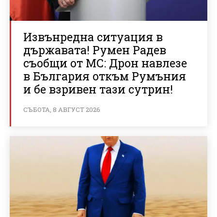
Извънредна ситуация в
държавата! Румен Радев
съобщи от МС: Дрон навлезе
в България откъм Румъния
и бе взривен тази сутрин!
СЪБОТА, 8 АВГУСТ 2026