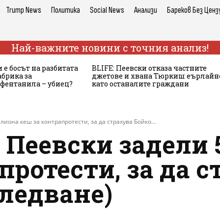
Trump News
Политика
Social News
Анализи
Бареков Без Ценз
Най-важните новини с точния анализ!
 е босът на разбитата
BLIFE: Пеевски отказа частните
брика за
джетове и хвана Тюркиш еърлайн
 фентанила – убиец?
като останалите граждани
она кеш за контрапротести, за да страхува Бойко...
Пеевски задели 
протести, за да 
следване)