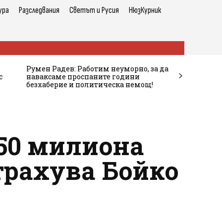
ура
Разследвания
Светът и Русия
НюзКурник
Румен Радев: Работим неуморно, за да
с
наваксаме проспаните години
безхаберие и политическа немощ!
50 милиона
страхува Бойко