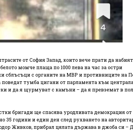
трасите от София Запад, които вече прати да набият
белото момче плаща по 1000 лева на час за остри
и сблъсъци с органите на МВР и противниците на П
а поведат тумба цигани от парламента към централа
и и да я щурмуват с камъни – да я превземат в пол
стки бригади ще спасява уродливата демокрация от
но 35 години и един ден след рухването на авторит
дор Живков, прибрал цялата държава в джоба си – 