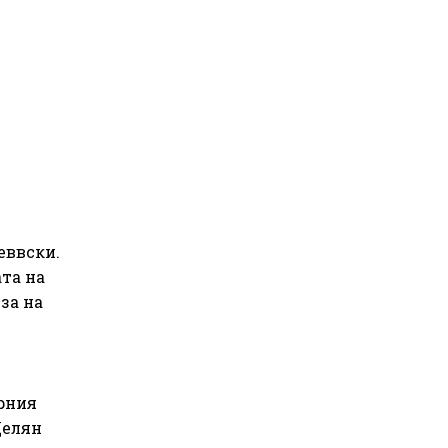
еввски.
та на
за на
арния
Делян