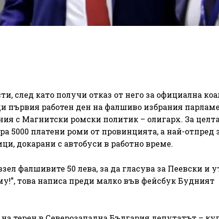
ти, след като получи отказ от него за официална ко
ди първия работен ден на фалшиво избрания парламе
ния с Магнитски ромски политик – олигарх. За целт
а 5000 платени роми от провинцията, а най-отпред 
и, докарани с автобуси в работно време.
взел фалшивите 50 лева, за да гласува за Пеевски и у
му!”, това написа преди малко във фейсбук Будният
 на терен в Северозападна България депутатът – ку