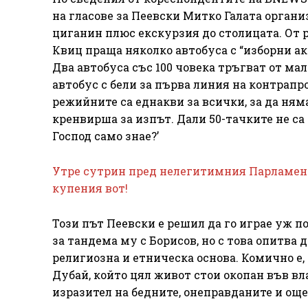
на гласове за Пеевски Митко Галата органи
циганин плюс екскурзия до столицата. От 
Квиц праща няколко автобуса с “изборни ак
Два автобуса със 100 човека тръгват от мал
автобус с бели за първа линия на контрапр
режийните са еднакви за всички, за да няма
кренвирша за изпът. Дали 50-тачките не с
Господ само знае?’
Утре сутрин пред нелегитимния Парламент
купения вот!
Този път Пеевски е решил да го играе уж 
за тандема му с Борисов, но с това опитва 
религиозна и етническа основа. Комично е,
Дубай, който цял живот стои окопан във вл
изразител на бедните, онеправданите и ощет