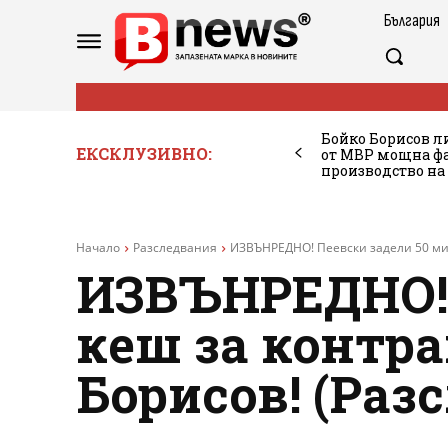
България
Бойко Борисов ли
ЕКСКЛУЗИВНО:
от МВР мощна фа
производство на
Начало
Разследвания
ИЗВЪНРЕДНО! Пеевски задели 50 мили
ИЗВЪНРЕДНО! 
кеш за контра
Борисов! (Раз