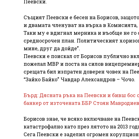
Пеевски.
Същият Пеевски е бесен на Борисов, защот
и двамата членуват на върха в Комисията, с
Таки му е вдигнал мерника и въобще не го 
средносрочен план. Политическият хоризон
мине, друг да дойде”.
Пеевски е поискал от Борисов публично вкл
пожелал МВР и поста на силов вицепремиер
срещата бил изпратен доверен човек на Пе
“Зайко Байко” Чавдар Александров – Чочо.
Бърд: Дясната ръка на Пеевски и бивш бос
банкер от източената ББР Стоян Мавродие
Борисов знае, че всяко включване на Пеев
катастрофално като през лятото на 2013 го
Сега Пеевски е заделил огромен корупционе