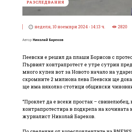
РАЗСЛЕДВАНИЯ
неделя, 10 ноември 2024 - 14:13 ч.
2820
Автор
Николай Бареков
Пеевски е решил да плаши Борисов с протес
Първият контрапротест е утре сутрин пре
много купен вот за Новото начало на ударе
скромните 2 милиона лева Пеевски ще докар
ще има няколко стотици общински чиновниц
“Проклет да е всеки простак – свинелюбец, 
контрапротестира в подкрепа на кочината 
журналист Николай Бареков.
По сведения от кореспондентите на BNEWS