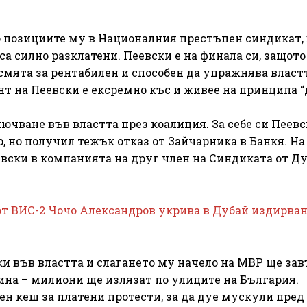
о позициите му в Националния престъпен синдикат, 
а силно разклатени. Пеевски е на финала си, защото
смята за рентабилен и способен да упражнява власт
т на Пеевски е ексремно къс и живее на принципа “
ючване във властта през коалиция. За себе си Пеев
, но получил тежък отказ от Зайчарника в Банкя. На
евски в компанията на друг член на Синдиката от Ду
 от ВИС-2 Чочо Александров укрива в Дубай издирва
в
ски във властта и слагането му начело на МВР ще за
дина – милиони ще излязат по улиците на България.
н кеш за платени протести, за да дуе мускули пред