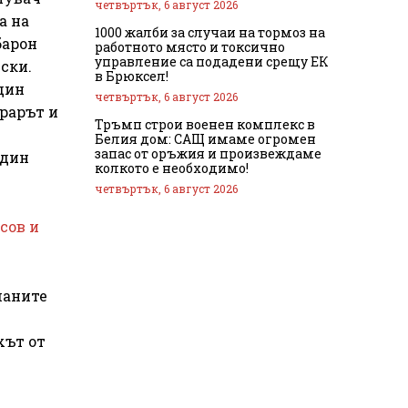
четвъртък, 6 август 2026
а на
1000 жалби за случаи на тормоз на
барон
работното място и токсично
управление са подадени срещу ЕК
ски.
в Брюксел!
един
четвъртък, 6 август 2026
орарът и
Тръмп строи военен комплекс в
Белия дом: САЩ имаме огромен
запас от оръжия и произвеждаме
един
колкото е необходимо!
четвъртък, 6 август 2026
сов и
маните
хът от