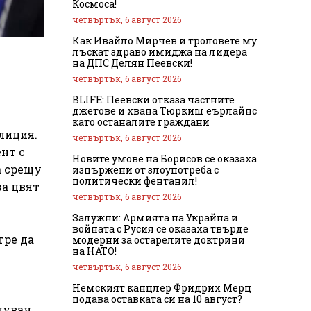
Космоса!
четвъртък, 6 август 2026
Как Ивайло Мирчев и троловете му
лъскат здраво имиджа на лидера
на ДПС Делян Пеевски!
четвъртък, 6 август 2026
BLIFE: Пеевски отказа частните
джетове и хвана Тюркиш еърлайнс
като останалите граждани
алиция.
четвъртък, 6 август 2026
нт с
Новите умове на Борисов се оказаха
а срещу
изпържени от злоупотреба с
политически фентанил!
за цвят
четвъртък, 6 август 2026
Залужни: Армията на Украйна и
войната с Русия се оказаха твърде
тре да
модерни за остарелите доктрини
на НАТО!
четвъртък, 6 август 2026
Немският канцлер Фридрих Мерц
подава оставката си на 10 август?
пувач