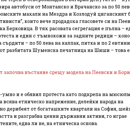
зира автобуси от Монтанско и Врачанско за по 50 лев
ромските махали на Мездра и Козлодуй циганският 
тивисти”, които вече продадоха гласовете си на Пеев
ка Берковица. В тях расовата сегрегация е пълна – 
отеста и един с тъмнокожи за задните редици – хон
 сърдити – по 50 лева на калпак, питка и по 2 евтини
а от разбитата Шуменска печатница на Шиши – това 
 започва въстание срещу модела на Пеевски и Бори
по-умно и е обявил протеста като подкрепа на мюсюл
да всява етническо напрежение, делейки народа на
 но дерибеят от богаташките квартали на София, шей
астта и разграбва ценни държавни активи, го играе
ените, едва ли не, на етническа основа.