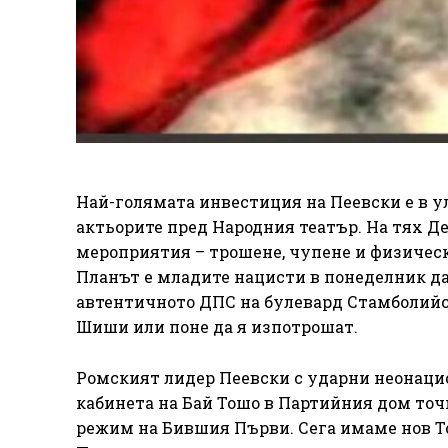
Най-голямата инвестиция на Пеевски е в ул
актьорите пред Народния театър. На тях Де
мероприятия – трошене, чупене и физическ
Планът е младите нацисти в понеделник д
автентичното ДПС на булевард Стамболийск
Шиши или поне да я изпотрошат.
Ромският лидер Пеевски с ударни неонаци
кабинета на Бай Тошо в Партийния дом точ
режим на Бившия Първи. Сега имаме нов То