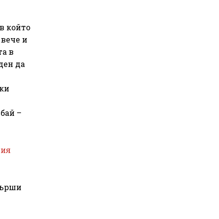
в който
 вече и
та в
ден да
ски
бай –
ния
върши