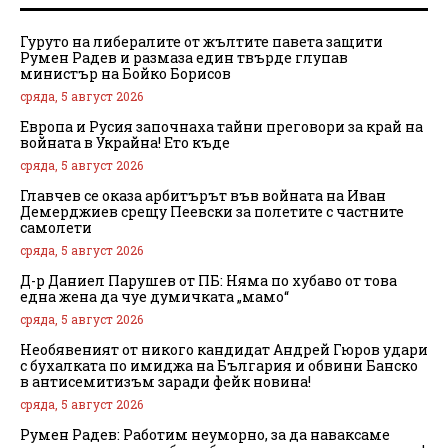
Гуруто на либералите от жълтите павета защити
Румен Радев и размаза един твърде глупав
министър на Бойко Борисов
сряда, 5 август 2026
Европа и Русия започнаха тайни преговори за край на
войната в Украйна! Ето къде
сряда, 5 август 2026
Главчев се оказа арбитърът във войната на Иван
Демерджиев срещу Пеевски за полетите с частните
самолети
сряда, 5 август 2026
Д-р Даниел Парушев от ПБ: Няма по хубаво от това
една жена да чуе думичката „мамо“
сряда, 5 август 2026
Необявеният от никого кандидат Андрей Гюров удари
с бухалката по имиджа на България и обвини Банско
в антисемитизъм заради фейк новина!
сряда, 5 август 2026
Румен Радев: Работим неуморно, за да наваксаме