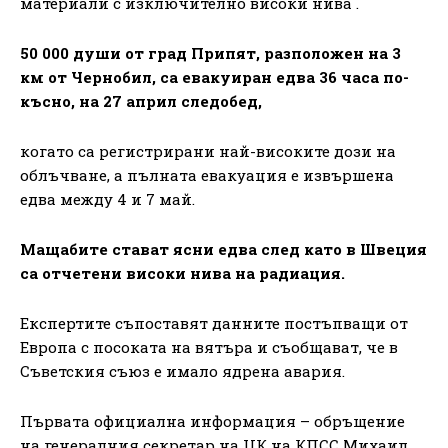
материали с изключително високи нива .
50 000 души от град Припят, разположен на 3
км от Чернобил, са евакуиран едва 36 часа по-
късно, на 27 април следобед,
когато са регистрирани най-високите дози на
облъчване, а пълната евакуация е извършена
едва между 4 и 7 май.
Мащабите стават ясни едва след като в Швеция
са отчетени високи нива на радиация.
Експертите съпоставят данните постъпващи от
Европа с посоката на вятъра и съобщават, че в
Съветския съюз е имало ядрена авария.
Първата официална информация – обръщение
на генералния секретар на ЦК на КПСС Михаил