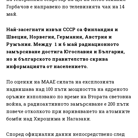
Горбачов е направено по телевизията чак на 14
май.
Най-засегнати извън СССР са Финландия и
Швеция, Норвегия, Германия, Австрия и
Румъния.
Между 1 и 6 май радиационното
замърсяване достига Югославия и България,
но и българското правителство скрива
информацията от населението.
По оценки на МААЕ силата на експлозията
надвишава над 100 пъти мощността на ядреното
оръжие използвано по време на Втората световна
война, а радиоактивното замърсяване е 200 пъти
повече отколкото при взривяването на атомните
бомби над Хирошима и Нагазаки.
Според официални данни непосредствено след