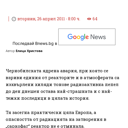
вторник, 26 април 2011 - 8:00 ч.
64
Последвай Bnews.bg в
Автор
Елица Христова
Чернобилската ядрена авария, при която се
взриви единия от реакторите и в атмосферата са
изхвърлени хиляди тонове радиоактивна пепел
до ден днешен остава най-страшната и с най-
тежки последици в цялата история.
Тя засегна практически цяла Европа, а
опасността от радиацията на затворения в
„саркофаг“ реактор не е отминала.