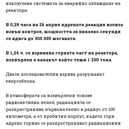
изключена системата за аварийно охлаждане на
реактора.
В 0,28 часа на 26 април
ядрената реакция излиза
извън контрол, мощността за няколко секунди
се вдига до 300 000 мегавата.
В 1,24 ч. се взривява горната част на реактора,
изхвърлен е капакът който тежи 1 200 тона.
Двата последователни взрива разрушават
енергоблока.
В атмосферата са изхвърлени тонове
радиоактивна пепел, радиацията се
разпрастранява първоначално в радиус от 100
километра, а от пробития корпус, където гори
ядрено гориво се разпространяват радиационни