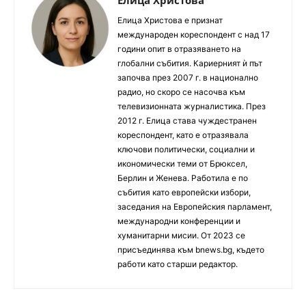
Елица Христова е признат
международен кореспондент с над 17
години опит в отразяването на
глобални събития. Кариерният ѝ път
започва през 2007 г. в национално
радио, но скоро се насочва към
телевизионната журналистика. През
2012 г. Елица става чуждестранен
кореспондент, като е отразявала
ключови политически, социални и
икономически теми от Брюксел,
Берлин и Женева. Работила е по
събития като европейски избори,
заседания на Европейския парламент,
международни конференции и
хуманитарни мисии. От 2023 се
присъединява към bnews.bg, където
работи като старши редактор.