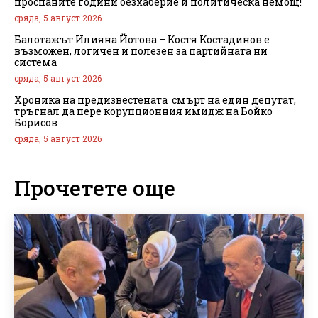
проспаните години безхаберие и политическа немощ!
сряда, 5 август 2026
Балотажът Илияна Йотова – Костя Костадинов е
възможен, логичен и полезен за партийната ни
система
сряда, 5 август 2026
Хроника на предизвестената смърт на един депутат,
тръгнал да пере корупционния имидж на Бойко
Борисов
сряда, 5 август 2026
Прочетете още