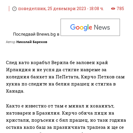
понеделник, 25 декември 2023 - 18:08 ч.
785
Последвай Bnews.bg в
Автор
Николай Бареков
След като корабът Верила бе заловен край
Ирландия и не успя да стигне навреме за
коледния банкет на ПеПетата, Кирчо Петков сам
хукна по следите на белия прашец и стигна в
Канада.
Както е известно от там е минал и кокаинът,
натоварен в Бразилия. Кирчо обича пици на
кристали, поръсени с бял прашец, но тази година
остана капо баш за празничната трапеза и ще се