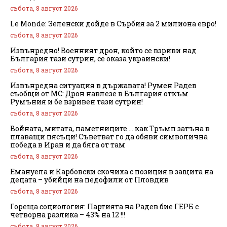
събота, 8 август 2026
Le Monde: Зеленски дойде в Сърбия за 2 милиона евро!
събота, 8 август 2026
Извънредно! Военният дрон, който се взриви над
България тази сутрин, се оказа украински!
събота, 8 август 2026
Извънредна ситуация в държавата! Румен Радев
съобщи от МС: Дрон навлезе в България откъм
Румъния и бе взривен тази сутрин!
събота, 8 август 2026
Войната, митата, паметниците … как Тръмп затъна в
плаващи пясъци! Съветват го да обяви символична
победа в Иран и да бяга от там
събота, 8 август 2026
Емануела и Карбовски скочиха с позиция в защита на
децата – убийци на педофили от Пловдив
събота, 8 август 2026
Гореща социология: Партията на Радев бие ГЕРБ с
четворна разлика – 43% на 12 !!!
събота, 8 август 2026