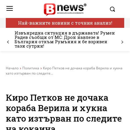
Най-важните новини с точния анализ!
Извънредна ситуация в държавата! Румен
Радев съобщи от МС: Дрон навлезе в
България откъм Румъния и бе взривен
тази сутрин!
Начало
Политика
Киро Петков не дочака кораба Верила и хукна
като изтърван по следите...
Киро Петков не дочака
кораба Верила и хукна
като изтърван по следите
на кокаина