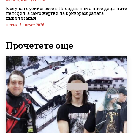
В случая с убийството в Пловдив няма нито деца, нито
педофил, а само жертви на криворазбраната
цивилизация
петък, 7 август 2026
Прочетете още