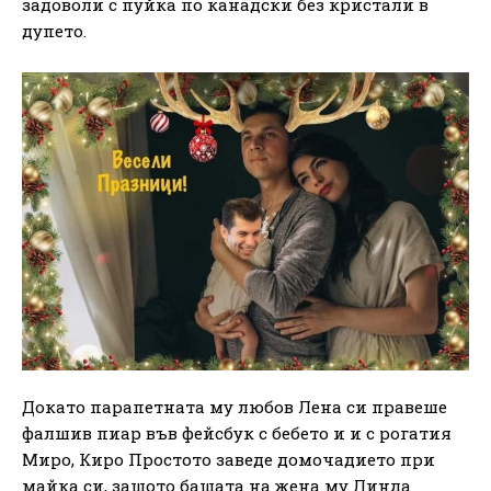
задоволи с пуйка по канадски без кристали в
дупето.
Докато парапетната му любов Лена си правеше
фалшив пиар във фейсбук с бебето и и с рогатия
Миро, Киро Простото заведе домочадието при
майка си, защото бащата на жена му Линда