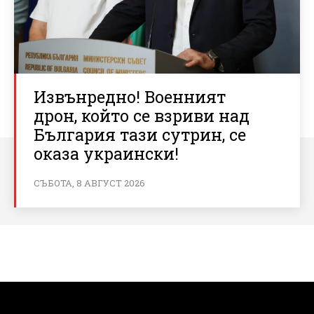
Извънредно! Военният
дрон, който се взриви над
България тази сутрин, се
оказа украински!
СЪБОТА, 8 АВГУСТ 2026