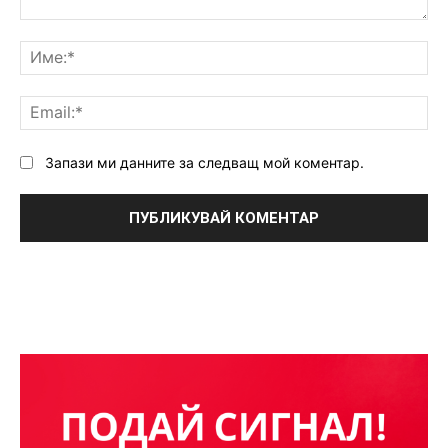
Коментар:
Им
Ema
Запази ми данните за следващ мой коментар.