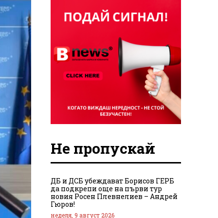
Не пропускай
ДБ и ДСБ убеждават Борисов ГЕРБ
да подкрепи още на първи тур
новия Росен Плевнелиев – Андрей
Гюров!
неделя, 9 август 2026