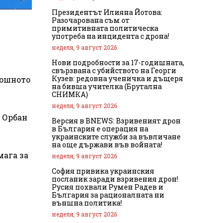
Президентът Илияна Йотова:
Разочарована съм от
примитивната политическа
употреба на инцидента с дрона!
неделя, 9 август 2026
Нови подробности за 17-годишната,
свързвана с убийството на Георги
Кузев: редовна ученичка и дъщеря
рошното
на бивша учителка (Брутална
СНИМКА)
неделя, 9 август 2026
о Орбан
Версия в BNEWS: Взривеният дрон
в България е операция на
украинските служби за въвличане
на още държави във войната!
мага за
неделя, 9 август 2026
София привика украинския
посланик заради взривения дрон!
Русия похвали Румен Радев и
България за рационалната ни
външна политика!
неделя, 9 август 2026