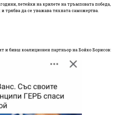
 години, летейки на крилете на тръмповата победа,
 и трябва да се уважава тяхната саможертва.
пит и бивш коалиционен партньор на Бойко Борисов: