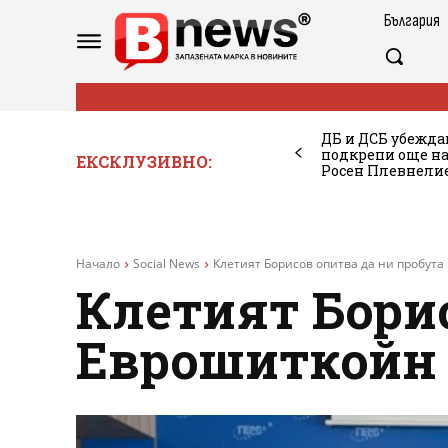
България
ДБ и ДСБ убежда
подкрепи още на
ЕКСКЛУЗИВНО:
Росен Плевнелие
Начало
Social News
Клетият Борисов опитва да ни пробута
Клетият Борис
Еврошиткойн 