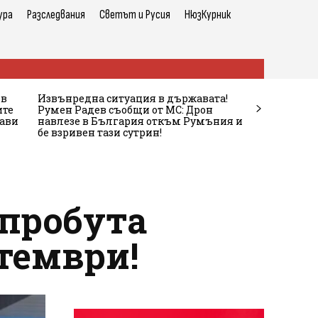
ура
Разследвания
Светът и Русия
НюзКурник
 в
Извънредна ситуация в държавата!
ите
Румен Радев съобщи от МС: Дрон
жави
навлезе в България откъм Румъния и
бе взривен тази сутрин!
 пробута
тември!