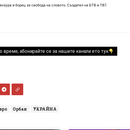
нзура и борец за свобода на словото. Създател на БТВ и ТВ7.
о време, абонирайте се за нашите канали ето тук
вро
Орбан
УКРАЙНА