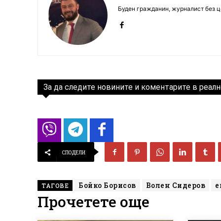
Буден гражданин, журналист без це
За да следите новините и коментарите в реалн
СПОДЕЛИ
Бойко Борисов
Волен Сидеров
е
ТАГОВЕ
Прочетете още