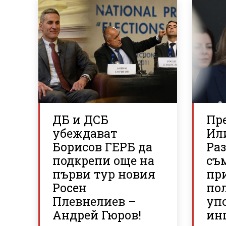
ДБ и ДСБ
Пр
убеждават
Ил
Борисов ГЕРБ да
Ра
подкрепи още на
съ
първи тур новия
пр
Росен
по
Плевнелиев –
упо
Андрей Гюров!
ин