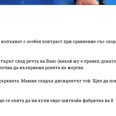
 изпъкват с особен контраст при сравнение със ско
ърът след речта на Ванс (някой му е превел, докат
апочва да възприема ролята на жертва.
църквата. Мамин сладък дисидентът той. Щял да по
ще се опита да ни купи евро-шиткойн фабричка на 8