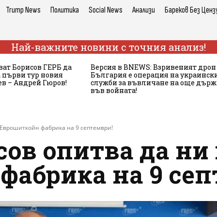
Trump News
Политика
Social News
Анализи
Бареков Без Ценз
Най-важните новини с точния анализ!
ват Борисов ГЕРБ да
Версия в BNEWS: Взривеният дрон
 първи тур новия
България е операция на украинск
в – Андрей Гюров!
служби за въвличане на още дър
във войната!
 Еврошиткойн фабрика на 9 септември!
ов опитва да ни
фабрика на 9 сеп