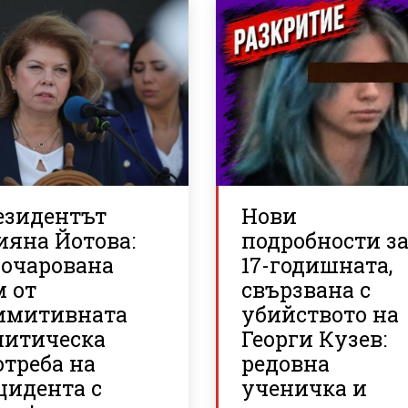
езидентът
Нови
ияна Йотова:
подробности з
зочарована
17-годишната,
м от
свързвана с
имитивната
убийството на
литическа
Георги Кузев:
треба на
редовна
цидента с
ученичка и