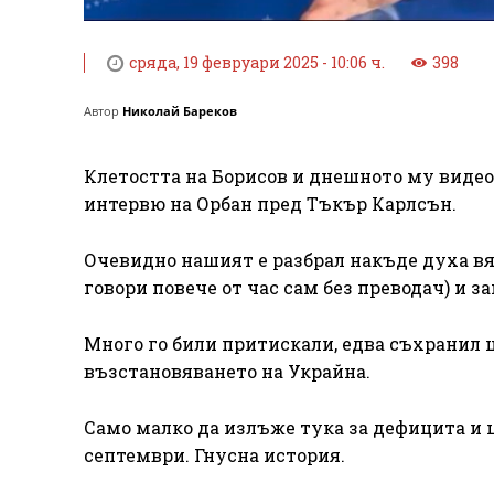
сряда, 19 февруари 2025 - 10:06 ч.
398
Автор
Николай Бареков
Клетостта на Борисов и днешното му видео
интервю на Орбан пред Тъкър Карлсън.
Очевидно нашият е разбрал накъде духа вят
говори повече от час сам без преводач) и з
Много го били притискали, едва съхранил 
възстановяването на Украйна.
Само малко да излъже тука за дефицита и 
септември. Гнусна история.