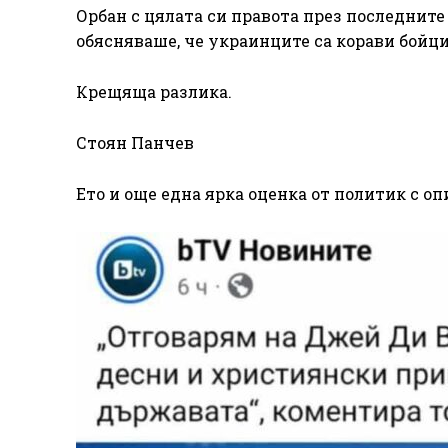
Орбан с цялата си правота през последните
обясняваше, че украинците са корави бойци
Крещяща разлика.
Стоян Панчев
Ето и още една ярка оценка от политик с о