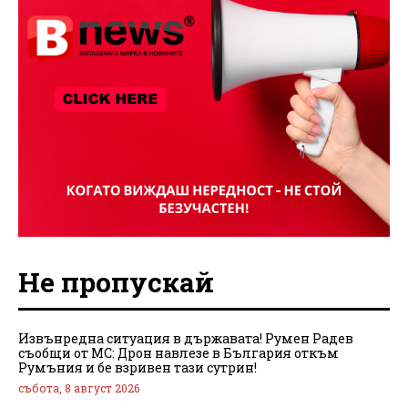
Не пропускай
Извънредна ситуация в държавата! Румен Радев
съобщи от МС: Дрон навлезе в България откъм
Румъния и бе взривен тази сутрин!
събота, 8 август 2026