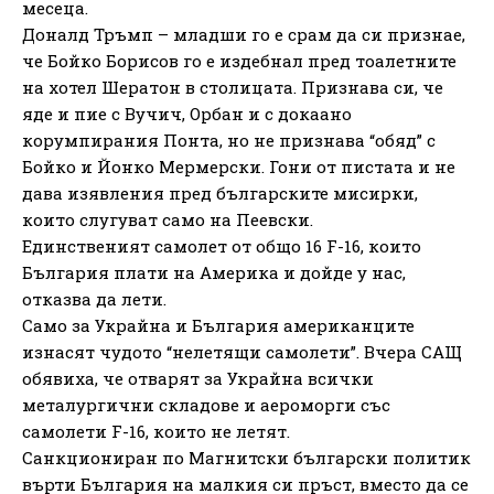
месеца.
Доналд Тръмп – младши го е срам да си признае,
че Бойко Борисов го е издебнал пред тоалетните
на хотел Шератон в столицата. Признава си, че
яде и пие с Вучич, Орбан и с докаано
корумпирания Понта, но не признава “обяд” с
Бойко и Йонко Мермерски. Гони от пистата и не
дава изявления пред българските мисирки,
които слугуват само на Пеевски.
Единственият самолет от общо 16 F-16, които
България плати на Америка и дойде у нас,
отказва да лети.
Само за Украйна и България американците
изнасят чудото “нелетящи самолети”. Вчера САЩ
обявиха, че отварят за Украйна всички
металургични складове и аероморги със
самолети F-16, които не летят.
Санкциониран по Магнитски български политик
върти България на малкия си пръст, вместо да се