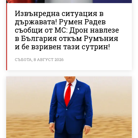
Извънредна ситуация в
държавата! Румен Радев
съобщи от МС: Дрон навлезе
в България откъм Румъния
и бе взривен тази сутрин!
СЪБОТА, 8 АВГУСТ 2026