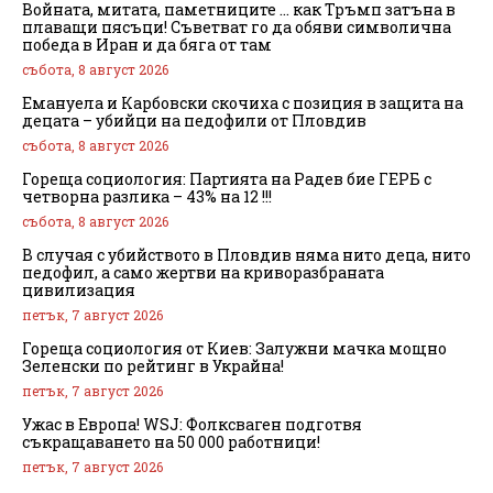
Войната, митата, паметниците … как Тръмп затъна в
плаващи пясъци! Съветват го да обяви символична
победа в Иран и да бяга от там
събота, 8 август 2026
Емануела и Карбовски скочиха с позиция в защита на
децата – убийци на педофили от Пловдив
събота, 8 август 2026
Гореща социология: Партията на Радев бие ГЕРБ с
четворна разлика – 43% на 12 !!!
събота, 8 август 2026
В случая с убийството в Пловдив няма нито деца, нито
педофил, а само жертви на криворазбраната
цивилизация
петък, 7 август 2026
Гореща социология от Киев: Залужни мачка мощно
Зеленски по рейтинг в Украйна!
петък, 7 август 2026
Ужас в Европа! WSJ: Фолксваген подготвя
съкращаването на 50 000 работници!
петък, 7 август 2026