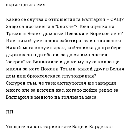
скрие вдън земя.
Какво се случва с отношенията България – САЩ?
Защо са поставени в “блокче”? Това оценка на
Тръмп и Белия дом към Пеевски и Борисов ли е?
Или някой умишлено саботира тези отношения.
Някой мега корумпиран, който иска да прибере
държавата в джоба си, за да си има частен
“остров” на Балканите и да не му пука какво ще
мисли за него Доналд Тръмп, някой друг в Белия
дом или брюкселската плутокрация?
Сигурен съм, че тази антиутопия ще завърши
много зле за всички нас, когато дойде редът за
България в менюто на голямата маса.
ПП
Усещате ли как тарикатите Баце и Кардинал