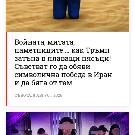
Войната, митата,
паметниците … как Тръмп
затъна в плаващи пясъци!
Съветват го да обяви
символична победа в Иран
и да бяга от там
СЪБОТА, 8 АВГУСТ 2026