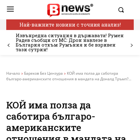
Най-важните новини с точния анализ!
Извънредна ситуация в държавата! Румен
Радев съобщи от МС: Дрон навлезе в
България откъм Румъния и бе взривен
тази сутрин!
Начало
Бареков Без Цензура
КОЙ има полза да саботира
българо-американските отношения в мандата на Доналд Тръмп?...
КОЙ има полза да
саботира българо-
американските
отношения в мандата на