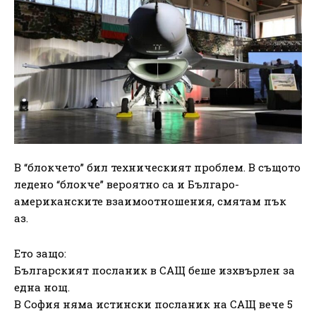
В “блокчето” бил техническият проблем. В същото
ледено “блокче” вероятно са и Българо-
американските взаимоотношения, смятам пък
аз.
Ето защо:
Българският посланик в САЩ беше изхвърлен за
една нощ.
В София няма истински посланик на САЩ вече 5