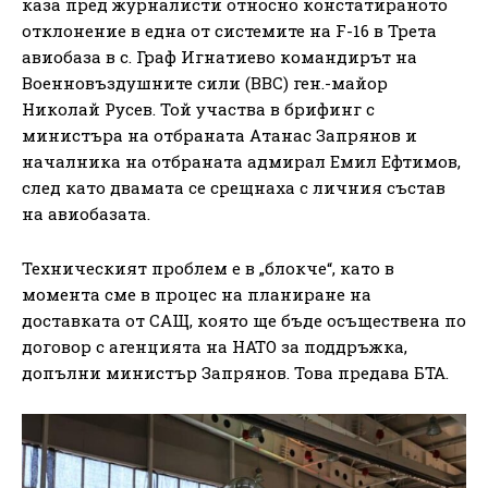
каза пред журналисти относно констатираното
отклонение в една от системите на F-16 в Трета
авиобаза в с. Граф Игнатиево командирът на
Военновъздушните сили (ВВС) ген.-майор
Николай Русев. Той участва в брифинг с
министъра на отбраната Атанас Запрянов и
началника на отбраната адмирал Емил Ефтимов,
след като двамата се срещнаха с личния състав
на авиобазата.
Техническият проблем е в „блокче“, като в
момента сме в процес на планиране на
доставката от САЩ, която ще бъде осъществена по
договор с агенцията на НАТО за поддръжка,
допълни министър Запрянов. Това предава БТА.