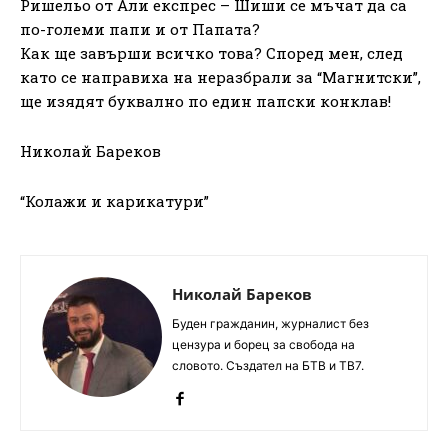
Ришельо от Али експрес – Шиши се мъчат да са
по-големи папи и от Папата?
Как ще завърши всичко това? Според мен, след
като се направиха на неразбрали за “Магнитски”,
ще изядят буквално по един папски конклав!
Николай Бареков
“Колажи и карикатури”
Николай Бареков
Буден гражданин, журналист без
цензура и борец за свобода на
словото. Създател на БТВ и ТВ7.