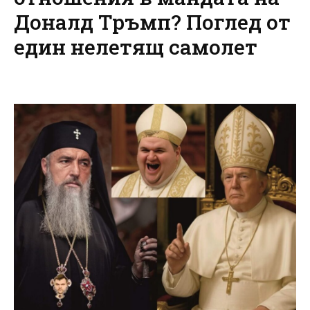
Доналд Тръмп? Поглед от
един нелетящ самолет