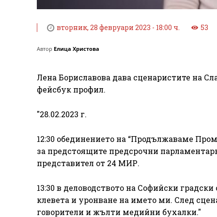
вторник, 28 февруари 2023 - 18:00 ч.
53
Автор
Елица Христова
Лена Бориславова дава сценаристите на Сла
фейсбук профил.
"28.02.2023 г.
12:30 обединението на “Продължаваме Про
за предстоящите предсрочни парламентарни
представител от 24 МИР.
13:30 в деловодството на Софийски градски
клевета и уронване на името ми. След сц
говорители и жълти медийни бухалки."