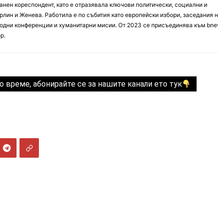
анен кореспондент, като е отразявала ключови политически, социални и
лин и Женева. Работила е по събития като европейски избори, заседания 
дни конференции и хуманитарни мисии. От 2023 се присъединява към bne
р.
о време, абонирайте се за нашите канали ето тук