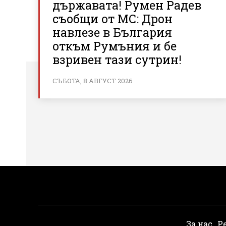
държавата! Румен Радев
съобщи от МС: Дрон
навлезе в България
откъм Румъния и бе
взривен тази сутрин!
СЪБОТА, 8 АВГУСТ 2026
За нас
Р