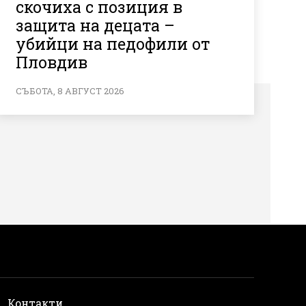
скочиха с позиция в
защита на децата –
убийци на педофили от
Пловдив
СЪБОТА, 8 АВГУСТ 2026
и
Контакти