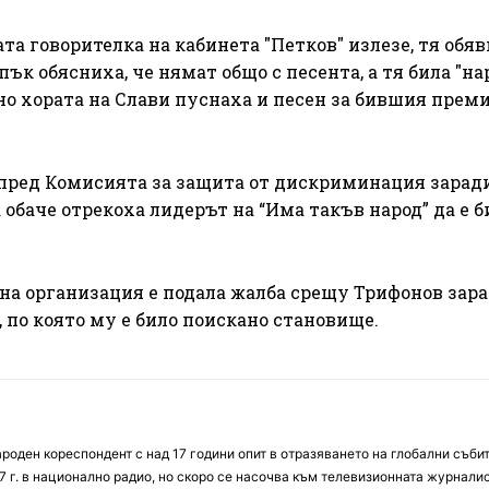
а говорителка на кабинета "Петков" излезе, тя обяв
ък обясниха, че нямат общо с песента, а тя била "на
сно хората на Слави пуснаха и песен за бившия прем
я пред Комисията за защита от дискриминация зарад
 обаче отрекоха лидерът на “Има такъв народ” да е б
на организация е подала жалба срещу Трифонов зар
, по която му е било поискано становище.
оден кореспондент с над 17 години опит в отразяването на глобални събит
7 г. в национално радио, но скоро се насочва към телевизионната журналис