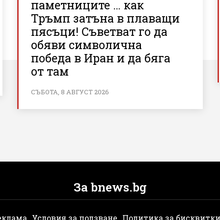
паметниците … как
Тръмп затъна в плаващи
пясъци! Съветват го да
обяви символична
победа в Иран и да бяга
от там
СЪБОТА, 8 АВГУСТ 2026
За bnews.bg
еклама
Условия за ползване
Политика за бисквитк