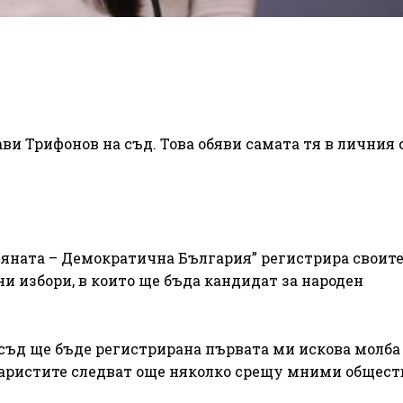
ви Трифонов на съд. Това обяви самата тя в личния 
мяната – Демократична България” регистрира своит
 избори, в които ще бъда кандидат за народен
 съд ще бъде регистрирана първата ми искова молба
енаристите следват още няколко срещу мними общес