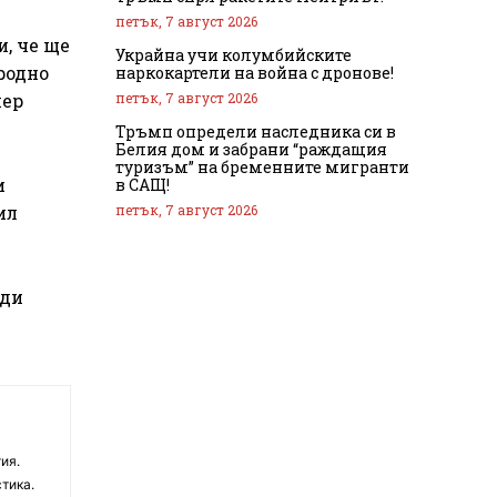
петък, 7 август 2026
и, че ще
Украйна учи колумбийските
родно
наркокартели на война с дронове!
петък, 7 август 2026
иер
Тръмп определи наследника си в
Белия дом и забрани “раждащия
туризъм” на бременните мигранти
и
в САЩ!
петък, 7 август 2026
ил
ади
ия.
тика.