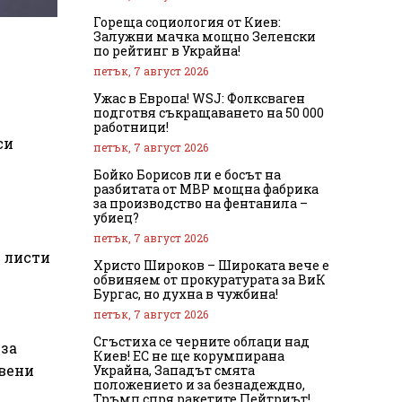
Гореща социология от Киев:
Залужни мачка мощно Зеленски
по рейтинг в Украйна!
петък, 7 август 2026
Ужас в Европа! WSJ: Фолксваген
подготвя съкращаването на 50 000
работници!
си
петък, 7 август 2026
Бойко Борисов ли е босът на
разбитата от МВР мощна фабрика
за производство на фентанила –
убиец?
петък, 7 август 2026
е листи
Христо Широков – Широката вече е
обвиняем от прокуратурата за ВиК
Бургас, но духна в чужбина!
петък, 7 август 2026
Сгъстиха се черните облаци над
 за
Киев! ЕС не ще корумпирана
твени
Украйна, Западът смята
положението и за безнадеждно,
Тръмп спря ракетите Пейтриът!