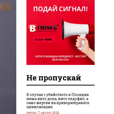
Не пропускай
В случая с убийството в Пловдив
няма нито деца, нито педофил, а
само жертви на криворазбраната
цивилизация
петък, 7 август 2026