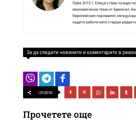
През 2012 г. Елица става чуждестр
икономически теми от Брюксел, Бер
Европейския парламент, междунаро
където работи като старши редакто
За да следите новините и коментарите в реалн
СПОДЕЛИ
Прочетете още