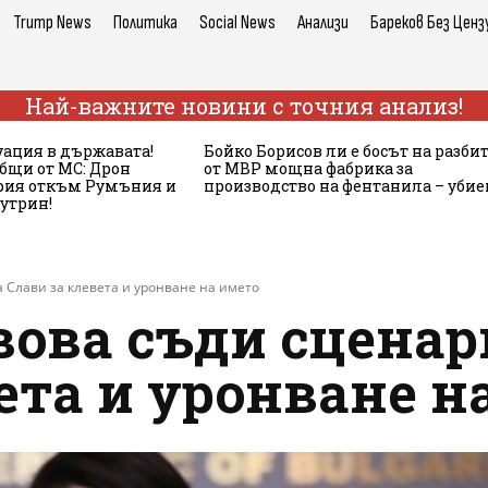
Trump News
Политика
Social News
Анализи
Бареков Без Ценз
Най-важните новини с точния анализ!
ация в държавата!
Бойко Борисов ли е босът на разби
бщи от МС: Дрон
от МВР мощна фабрика за
ария откъм Румъния и
производство на фентанила – убие
сутрин!
 Слави за клевета и уронване на името
вова съди сценар
ета и уронване н