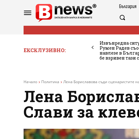
България
Извънредна ситу
Румен Радев съо
ЕКСКЛУЗИВНО:
навлезе в Бълг
бе взривен тази 
Начало
Политика
Лена Бориславова съди сценаристите на
Лена Борисла
Слави за клев