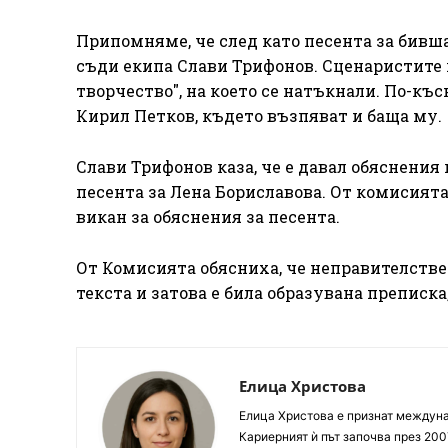
Припомняме, че след като песента за бившат
съди екипа Слави Трифонов. Сценаристите п
творчество", на което се натъкнали. По-къ
Кирил Петков, където възпяват и баща му.
Слави Трифонов каза, че е давал обяснени
песента за Лена Бориславова. От комисията
викан за обяснения за песента.
От Комисията обясниха, че неправителстве
текста и затова е била образувана преписка
Елица Христова
Елица Христова е признат междунар
Кариерният ѝ път започва през 200