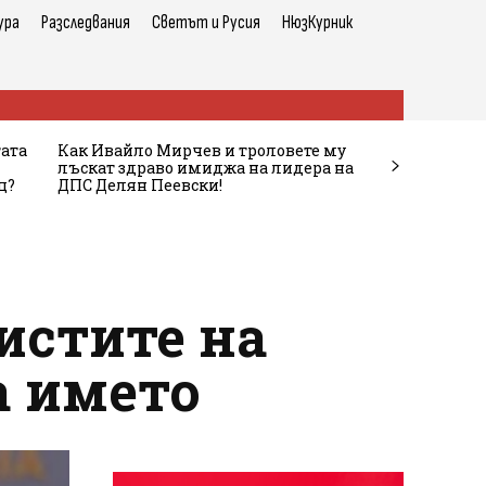
ура
Разследвания
Светът и Русия
НюзКурник
тата
Как Ивайло Мирчев и троловете му
лъскат здраво имиджа на лидера на
ц?
ДПС Делян Пеевски!
истите на
а името