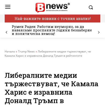
Най-важните новини с точния анализ!
Румен Радев: Работим неуморно, за да
наваксаме проспаните години безхаберие
и политическа немощ!
Начало
Trump News
Либералните медии тържествуват, че
Камала Харис е изравнила Доналд Тръмп в рейтингите
Либералните медии
тържествуват, че Камала
Харис е изравнила
Доналд Тръмп в