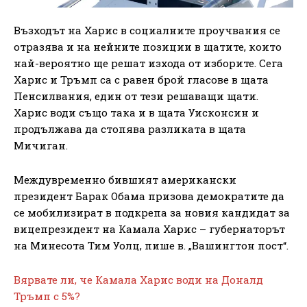
Възходът на Харис в социалните проучвания се
отразява и на нейните позиции в щатите, които
най-вероятно ще решат изхода от изборите. Сега
Харис и Тръмп са с равен брой гласове в щата
Пенсилвания, един от тези решаващи щати.
Харис води също така и в щата Уисконсин и
продължава да стопява разликата в щата
Мичиган.
Междувременно бившият американски
президент Барак Обама призова демократите да
се мобилизират в подкрепа за новия кандидат за
вицепрезидент на Камала Харис – губернаторът
на Минесота Тим Уолц, пише в. „Вашингтон пост“.
Вярвате ли, че Камала Харис води на Доналд
Тръмп с 5%?