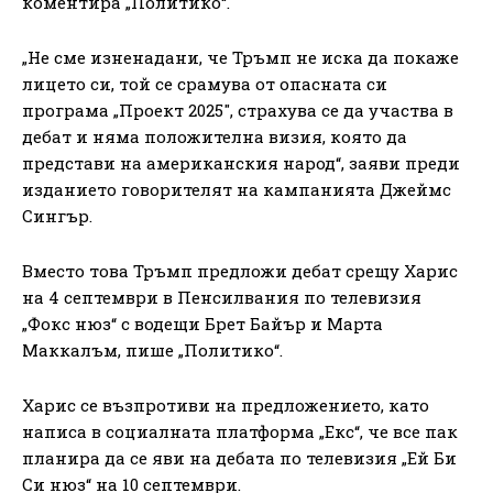
коментира „Политико“.
„Не сме изненадани, че Тръмп не иска да покаже
лицето си, той се срамува от опасната си
програма „Проект 2025″, страхува се да участва в
дебат и няма положителна визия, която да
представи на американския народ“, заяви преди
изданието говорителят на кампанията Джеймс
Сингър.
Вместо това Тръмп предложи дебат срещу Харис
на 4 септември в Пенсилвания по телевизия
„Фокс нюз“ с водещи Брет Байър и Марта
Маккалъм, пише „Политико“.
Харис се възпротиви на предложението, като
написа в социалната платформа „Екс“, че все пак
планира да се яви на дебата по телевизия „Ей Би
Си нюз“ на 10 септември.