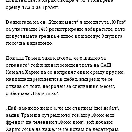
срещу 47,3 % за Тръмп.
В анкетата на сп. „Икономист“ и института „ЮГов“
са участвали 1413 регистрирани избиратели, като
допустимата грешка е плюс или минус 3 пункта,
посочва изданието.
Доналд Тръмп заяви вчера, че е „важно за
страната“ той и вицепрезидентката на САЩ
Камала Харис да се изправят един срещу друг на
кандидатпрезидентски дебат, въпреки че се
отказа от този, насрочен за следващия месец,
отбелязва „Политико“.
„Най-важното нещо е, че ще стигнем (до) дебат“,
заяви Тръмп в сутрешното ток шоу „Фокс енд
френдс“ на телевизия „Фокс нюз“. Той добави:
Харис „иска да каже, че не искам да дебатирам,