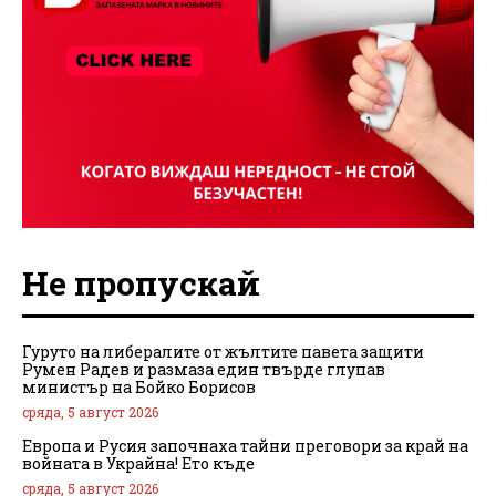
Не пропускай
Гуруто на либералите от жълтите павета защити
Румен Радев и размаза един твърде глупав
министър на Бойко Борисов
сряда, 5 август 2026
Европа и Русия започнаха тайни преговори за край на
войната в Украйна! Ето къде
сряда, 5 август 2026