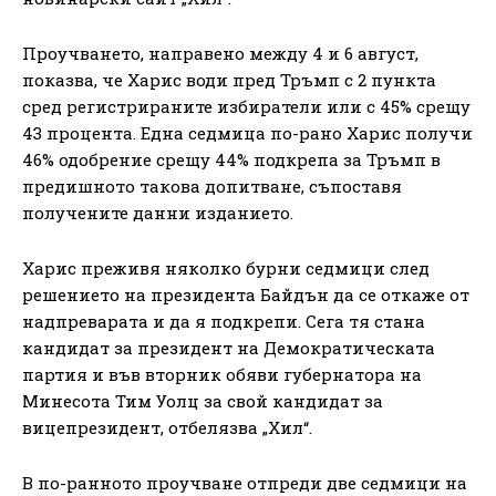
Проучването, направено между 4 и 6 август,
показва, че Харис води пред Тръмп с 2 пункта
сред регистрираните избиратели или с 45% срещу
43 процента. Една седмица по-рано Харис получи
46% одобрение срещу 44% подкрепа за Тръмп в
предишното такова допитване, съпоставя
получените данни изданието.
Харис преживя няколко бурни седмици след
решението на президента Байдън да се откаже от
надпреварата и да я подкрепи. Сега тя стана
кандидат за президент на Демократическата
партия и във вторник обяви губернатора на
Минесота Тим Уолц за свой кандидат за
вицепрезидент, отбелязва „Хил“.
В по-ранното проучване отпреди две седмици на