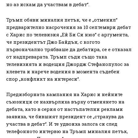
но аз искам да участвам в дебат“.
Тръмп обяви миналия петък, че е „отменил“
предварително насрочения за 10 септември дебат
с Харис по телевизия „Ей Би Си нюз“ с аргумента,
че президентът Джо Байдън, с когото
първоначално трябваше да дебатира, се е отказал
от надпреварата. Тръмп съди също така
телевизията и водещия Джордж Стефанопулос за
клевета и нарече водения в момента съдебен
спор „конфликт на интереси“.
Предизборната кампания на Харис и нейните
съюзници се нахвърлиха върху отменянето на
дебата, като в серия от настъпателни реклами
заявиха, че бившият президент се „страхува да
участва в дебат“. И те удвоиха залога си след
телефонното интервю на Тръмп миналия петък,