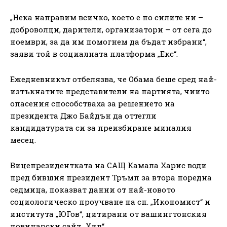
„Нека направим всичко, което е по силите ни –
доброволци, дарители, организатори – от сега до
ноември, за да им помогнем да бъдат избрани“,
заяви той в социалната платформа „Екс“.
Ежедневникът отбелязва, че Обама беше сред най-
изтъкнатите представители на партията, чиито
опасения способстваха за решението на
президента Джо Байдън да оттегли
кандидатурата си за преизбиране миналия
месец.
Вицепрезидентката на САЩ Камала Харис води
пред бившия президент Тръмп за втора поредна
седмица, показват данни от най-новото
социологическо проучване на сп. „Икономист“ и
института „ЮГов“, цитирани от вашингтонския
новинарски сайт „Хил“.