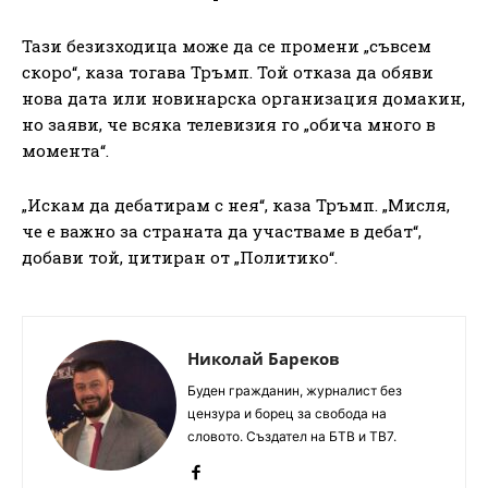
Тази безизходица може да се промени „съвсем
скоро“, каза тогава Тръмп. Той отказа да обяви
нова дата или новинарска организация домакин,
но заяви, че всяка телевизия го „обича много в
момента“.
„Искам да дебатирам с нея“, каза Тръмп. „Мисля,
че е важно за страната да участваме в дебат“,
добави той, цитиран от „Политико“.
Николай Бареков
Буден гражданин, журналист без
цензура и борец за свобода на
словото. Създател на БТВ и ТВ7.