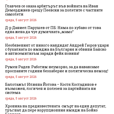
Главчев се оказа арбитърът във войната на Иван
Демерджиев срещу Пеевски за полетите с частните
самолети
сряда, 5 август 2026
Д-р Даниел Парушев от ПБ: Няма по хубаво от това
една жена да чуе думичката „мамо“
сряда, 5 август 2026
Необявеният от никого кандидат Андрей Гюров удари
с бухалката по имиджа на България и обвини Банско
в антисемитизъм заради фейк новина!
сряда, 5 август 2026
Румен Радев: Работим неуморно, за да наваксаме
проспаните години безхаберие и политическа немощ!
сряда, 5 август 2026
Балотажът Илияна Йотова – Костя Костадинов е
възможен, логичен и полезен за партийната ни
система
сряда, 5 август 2026
Хроника на предизвестената смърт на един депутат,
тръгнал да пере корупционния имидж на Бойко