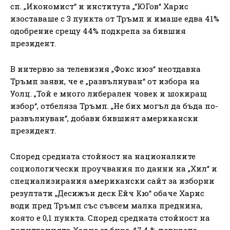
сп. „Икономист“ и института „“ЮГов“ Харис
изоставаше с 3 пункта от Тръмп и имаше едва 41%
одобрение срещу 44% подкрепа за бившия
президент.
В интервю за телевизия „Фокс нюз“ неотдавна
Тръмп заяви, че е „развълнуван“ от избора на
Уолц. „Той е много либерален човек и шокиращ
избор“, отбеляза Тръмп. „Не бих могъл да бъда по-
развълнуван“, добави бившият американски
президент.
Според средната стойност на националните
социологически проучвания по данни на „Хил“ и
специализирания американски сайт за изборни
резултати „Десижън деск Ейч Кю“ обаче Харис
води пред Тръмп със съвсем малка преднина,
която е 0,1 пункта. Според средната стойност на
допитванията Харис събира 47,4 % подкрепа