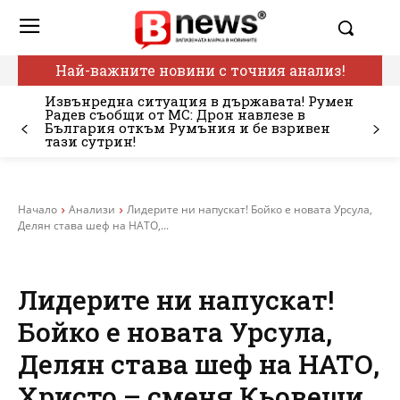
Най-важните новини с точния анализ!
Извънредна ситуация в държавата! Румен
Радев съобщи от МС: Дрон навлезе в
България откъм Румъния и бе взривен
тази сутрин!
Начало
Анализи
Лидерите ни напускат! Бойко е новата Урсула,
Делян става шеф на НАТО,...
Лидерите ни напускат!
Бойко е новата Урсула,
Делян става шеф на НАТО,
Христо – сменя Кьовеши,