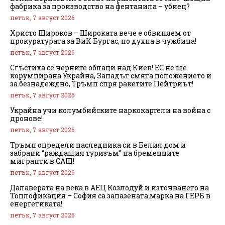
фабрика за производство на фентанила – убиец?
петък, 7 август 2026
Христо Широков – Широката вече е обвиняем от
прокуратурата за ВиК Бургас, но духна в чужбина!
петък, 7 август 2026
Сгъстиха се черните облаци над Киев! ЕС не ще
корумпирана Украйна, Западът смята положението и
за безнадеждно, Тръмп спря ракетите Пейтриът!
петък, 7 август 2026
Украйна учи колумбийските наркокартели на война с
дронове!
петък, 7 август 2026
Тръмп определи наследника си в Белия дом и
забрани “раждащия туризъм” на бременните
мигранти в САЩ!
петък, 7 август 2026
Далаверата на века в АЕЦ Козлодуй и източването на
Топлофикация – София са запазената марка на ГЕРБ в
енергетиката!
петък, 7 август 2026