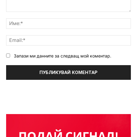
Коментар:
Им
Ema
Запази ми данните за следващ мой коментар.