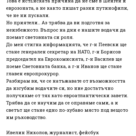
Това е истЕнската причина да не сме в Шенген и
еврозоната, а не както пишат разни путинофили,
че не ни пускали.
Но приятели… Аз трябва да ви подготвя за
неизбежното. Въпрос на дни е нашите водачи да
поемат световната си роля.
До мен стигна информацията, че г-н Пеевски ще
стане генерален секретар на НАТО, г-н Борисов
председател на Еврокомисията, г-н Василев ще
поеме Световната банка, а г-н Иванов ще стане
главен европрокурор.
Разбирам ви, че се натъжавате от възможността
да изгубим водачите си, но ние достатъчно
получихме от тях като евроатлантически завети.
Трябва да се научим да се оправяме сами, а и
светът ще стане едно по-хубаво място под вещото
им ръководство.
Ивелин Николов, журналист, фейсбук