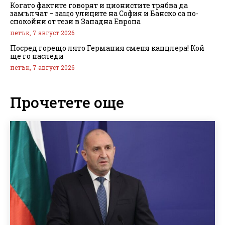
Когато фактите говорят и ционистите трябва да
замълчат – защо улиците на София и Банско са по-
спокойни от тези в Западна Европа
петък, 7 август 2026
Посред горещо лято Германия сменя канцлера! Кой
ще го наследи
петък, 7 август 2026
Прочетете още