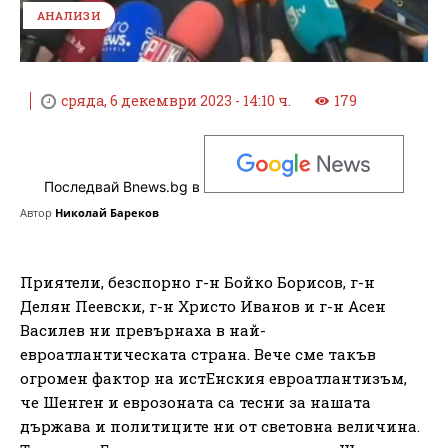
АНАЛИЗИ
сряда, 6 декември 2023 - 14:10 ч.
179
Последвай Bnews.bg в
Автор
Николай Бареков
Приятели, безспорно г-н Бойко Борисов, г-н
Делян Пеевски, г-н Христо Иванов и г-н Асен
Василев ни превърнаха в най-
евроатлантическата страна. Вече сме такъв
огромен фактор на истЕнския евроатлантизъм,
че Шенген и еврозоната са тесни за нашата
държава и политиците ни от световна величина.