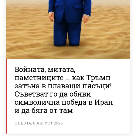
Войната, митата,
паметниците … как Тръмп
затъна в плаващи пясъци!
Съветват го да обяви
символична победа в Иран
и да бяга от там
СЪБОТА, 8 АВГУСТ 2026