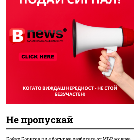
Не пропускай
Бойко Борисов ли е босът на разбитата от МВР мощна