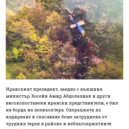
Иранският президент, заедно с външния
министър Хосейн Амир Абдолахиан и други
високопоставени ирански представители, е бил
на борда на хеликоптера. Операцията по
издирване и спасяване беше затруднена от
трудния терен в района и неблагоприятните