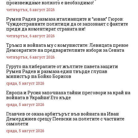
произвеждаме колкото е необходимо!
четвъртък, 6 август 2026
Румен Радев размаза италианците и “юнак” Гюров:
Чуждестранните политици да се запознаят с фактите
преди да коментират страната ни!
четвъртък, 6 август 2026
Тръмп и войната му с комунистите: Левицата превзе
Демократите на предварителните избори за Сената
четвъртък, 6 август 2026
Гуруто на либералите от жълтите павета защити
Румен Радев и размаза един твърде глупав
министър на Бойко Борисов
сряда, 5 август 2026
Европа и Русия започнаха тайни преговори за край на
войната в Украйна! Ето къде
сряда, 5 август 2026
Главчев се оказа арбитърът във войната на Иван
Демерджиев срещу Пеевски за полетите с частните
самолети
сряда, 5 август 2026