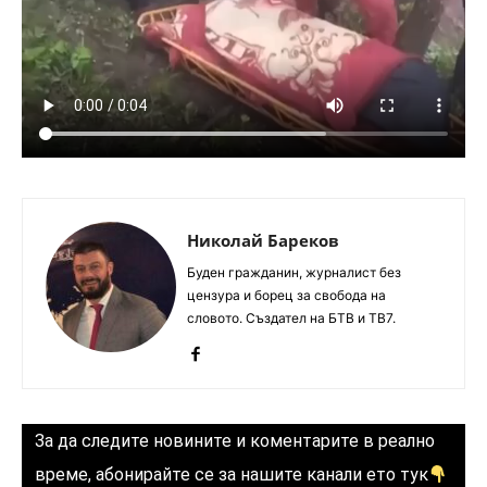
Николай Бареков
Буден гражданин, журналист без
цензура и борец за свобода на
словото. Създател на БТВ и ТВ7.
За да следите новините и коментарите в реално
време, абонирайте се за нашите канали ето тук