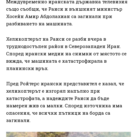
Междувременно иранската държавна телевизия
също съобщи, че Раиси и външният министър
Хосейн Амир Абдолахиан са загинали при
разбиването на машината.
Хеликоптерът на Раиси се разби вчера в
труднодостъпен район в Северозападен Иран.
Според ирански медии на снимки от мястото се
вижда, че машината е катастрофирала в
планински връх.
Пред Ройтерс ирански представител е казал, че
хеликоптерът е изгорял напълно при
катастрофата, а надеждите Раиси да бъде
намерен жив са малки. Според източника има
опасения, че всички пътници на борда са
загинали.