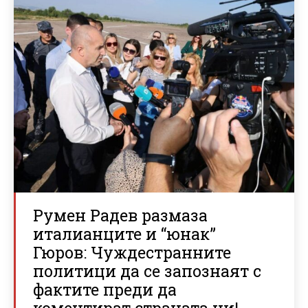
Румен Радев размаза
италианците и “юнак”
Гюров: Чуждестранните
политици да се запознаят с
фактите преди да
коментират страната ни!