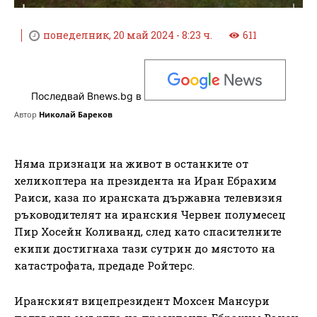
понеделник, 20 май 2024 - 8:23 ч.
611
Последвай Bnews.bg в
Автор
Николай Бареков
Няма признаци на живот в останките от
хеликоптера на президента на Иран Ебрахим
Раиси, каза по иранската държавна телевизия
ръководителят на иранския Червен полумесец
Пир Хосейн Коливанд, след като спасителните
екипи достигнаха тази сутрин до мястото на
катастрофата, предаде Ройтерс.
Иранският вицепрезидент Мохсен Мансури