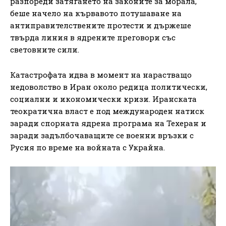
разпореди затягането на законите за морала,
беше начело на кървавото потушаване на
антиправителствените протести и държеше
твърда линия в ядрените преговори със
световните сили.
Катастрофата идва в момент на нарастващо
недоволство в Иран около редица политически,
социални и икономически кризи. Иранската
теократична власт е под международен натиск
заради спорната ядрена програма на Техеран и
заради задълбочаващите се военни връзки с
Русия по време на войната с Украйна.