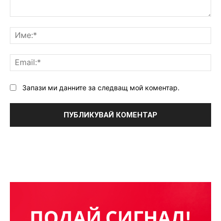
Коментар:
Им
Ema
Запази ми данните за следващ мой коментар.