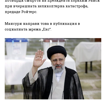
потвърди смъртта на президента Ебрахим Раиси
при вчерашната хеликоптерна катастрофа,
предаде Ройтерс.
Мансури направи това в публикация в
социалната мрежа „Екс“.