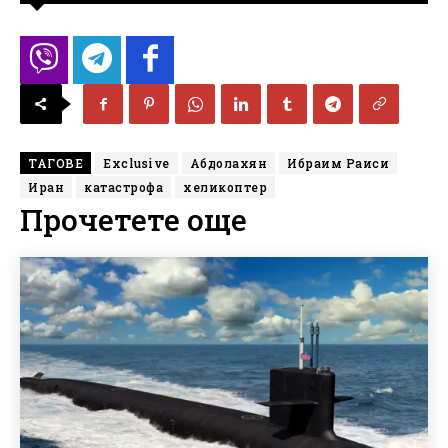
ТАГОВЕ
Exclusive
Абдолахян
Ибраим Раиси
Иран
катастрофа
хеликоптер
Прочетете още