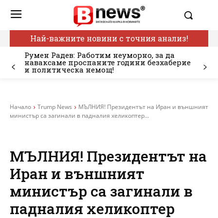
Най-важните новини с точния анализ!
Румен Радев: Работим неуморно, за да
наваксаме проспаните години безхаберие
и политическа немощ!
Начало
Trump News
МЪЛНИЯ! Президентът на Иран и външният
министър са загинали в падналия хеликоптер...
МЪЛНИЯ! Президентът на
Иран и външният
министър са загинали в
падналия хеликоптер