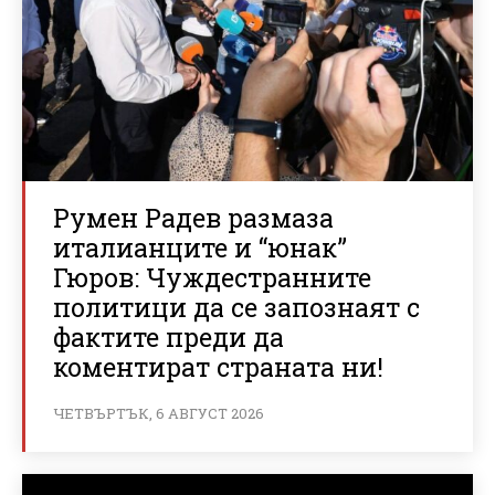
Румен Радев размаза
италианците и “юнак”
Гюров: Чуждестранните
политици да се запознаят с
фактите преди да
коментират страната ни!
ЧЕТВЪРТЪК, 6 АВГУСТ 2026