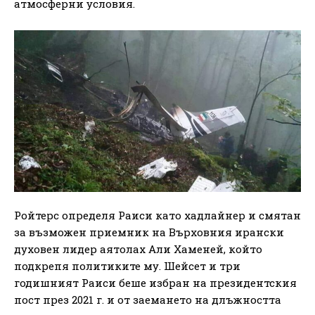
атмосферни условия.
Ройтерс определя Раиси като хадлайнер и смятан
за възможен приемник на Върховния ирански
духовен лидер аятолах Али Хаменей, който
подкрепя политиките му. Шейсет и три
годишният Раиси беше избран на президентския
пост през 2021 г. и от заемането на длъжността