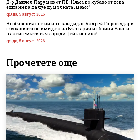
Д-р Даниел Парушев от ПБ: Няма по хубаво от това
една жена да чуе думичката „мамо“
сряда, 5 август 2026
Необявеният от никого кандидат Андрей Гюров удари
с бухалката по имиджа на България и обвини Банско
в антисемитизъм заради фейк новина!
сряда, 5 август 2026
Прочетете още