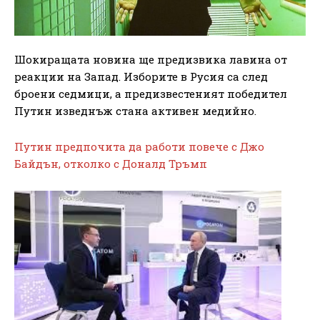
Шокиращата новина ще предизвика лавина от
реакции на Запад. Изборите в Русия са след
броени седмици, а предизвестеният победител
Путин изведнъж стана активен медийно.
Путин предпочита да работи повече с Джо
Байдън, отколко с Доналд Тръмп