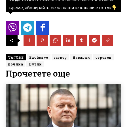
време, абонирайте се за нашите канали ето тук
ТАГОВЕ
Exclusive
затвор
Навални
отровен
почина
Путин
Прочетете още