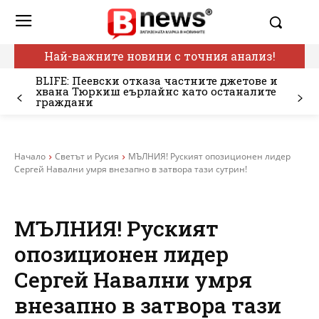
Най-важните новини с точния анализ!
BLIFE: Пеевски отказа частните джетове и
хвана Тюркиш еърлайнс като останалите
граждани
Начало
Светът и Русия
МЪЛНИЯ! Руският опозиционен лидер
Сергей Навални умря внезапно в затвора тази сутрин!
МЪЛНИЯ! Руският
опозиционен лидер
Сергей Навални умря
внезапно в затвора тази