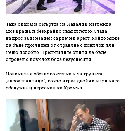
Така описана смъртта на Навални изглежда
шокираща и безкрайно съмнително. Става
въпрос за внезапен сърдечен арест, който може
да бъде причинен от отравяне с новичок или
нещо подобно. Предишните опити да бъде
отровен с новичок бяха безуспешни.
Новината е обезпокоителна и за групата
„евроатлантици“, която играе двойни игри като
обслужващ персонал на Кремъл.