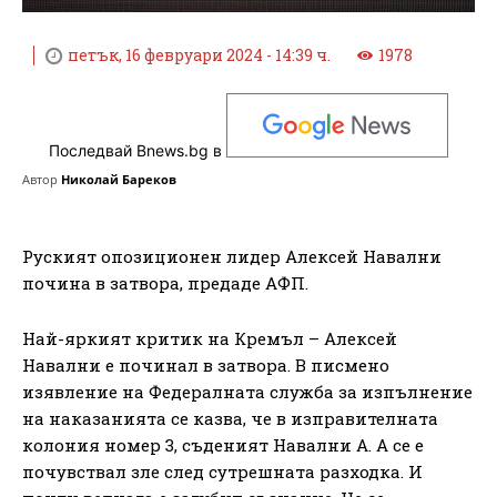
петък, 16 февруари 2024 - 14:39 ч.
1978
Последвай Bnews.bg в
Автор
Николай Бареков
Руският опозиционен лидер Алексей Навални
почина в затвора, предаде АФП.
Най-яркият критик на Кремъл – Алексей
Навални е починал в затвора. В писмено
изявление на Федералната служба за изпълнение
на наказанията се казва, че в изправителната
колония номер 3, съденият Навални А. А се е
почувствал зле след сутрешната разходка. И