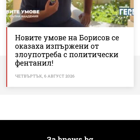
Новите умове на Борисов се
оказаха изпържени от
злоупотреба с политически
фентанил!
ЧЕТВЪРТЪК, 6 АВГУСТ 2026
За bnews.bg