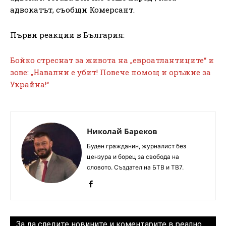
адвокатът, съобщи Комерсант.
Първи реакции в България:
Бойко стреснат за живота на „евроатлантиците“ и
зове: „Навални е убит! Повече помощ и оръжие за
Украйна!“
Николай Бареков
Буден гражданин, журналист без
цензура и борец за свобода на
словото. Създател на БТВ и ТВ7.
За да следите новините и коментарите в реално