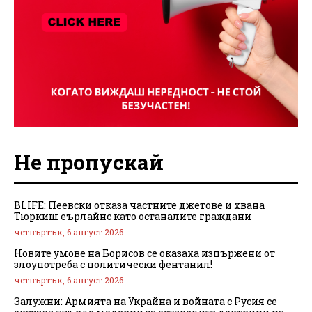
Не пропускай
BLIFE: Пеевски отказа частните джетове и хвана
Тюркиш еърлайнс като останалите граждани
четвъртък, 6 август 2026
Новите умове на Борисов се оказаха изпържени от
злоупотреба с политически фентанил!
четвъртък, 6 август 2026
Залужни: Армията на Украйна и войната с Русия се