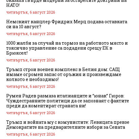
оказаха твърде модерни за остарелите доктрини на
НАТО!
четвъртък, 6 август 2026
Немският канцлер Фридрих Мерц подава оставката
си на 10 август?
четвъртък, 6 август 2026
1000 жалби за случай на тормоз на работното място и
токсично управление са подадени срещу ЕК в
Брюксел!
четвъртък, 6 август 2026
Тръмп строи военен комплекс в Белия дом: САЩ
имаме огромен запас от оръжия и произвеждаме
колкото е необходимо!
четвъртък, 6 август 2026
Румен Радев размаза италианците и “юнак” Гюров:
Чуждестранните политици да се запознаят с фактите
преди да коментират страната ни!
четвъртък, 6 август 2026
Тръмп и войната му с комунистите: Левицата превзе
Демократите на предварителните избори за Сената
четвъртък, 6 август 2026