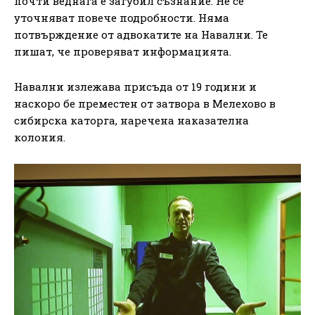
почти веднага е загубил съзнание. Не се
уточняват повече подробности. Няма
потвърждение от адвокатите на Навални. Те
пишат, че проверяват информацията.
Навални излежава присъда от 19 години и
наскоро бе преместен от затвора в Мелехово в
сибирска каторга, наречена наказателна
колония.