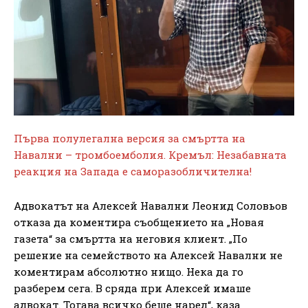
Първа полулегална версия за смъртта на
Навални – тромбоемболия. Кремъл: Незабавната
реакция на Запада е саморазобличителна!
Адвокатът на Алексей Навални Леонид Соловьов
отказа да коментира съобщението на „Новая
газета“ за смъртта на неговия клиент. „По
решение на семейството на Алексей Навални не
коментирам абсолютно нищо. Нека да го
разберем сега. В сряда при Алексей имаше
адвокат. Тогава всичко беше наред“, каза