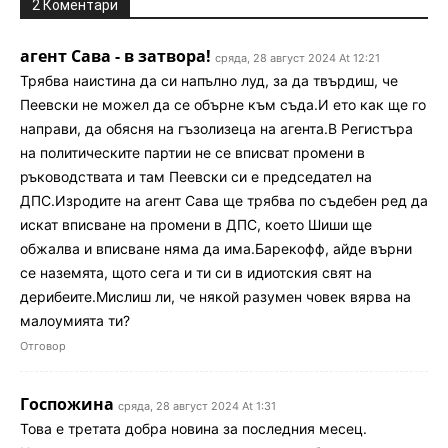
2 Коментари
агент Сава - в затвора!
сряда, 28 август 2024 At 12:21
Трябва наистина да си напълно луд, за да твърдиш, че
Пеевски не можел да се обърне към съда.И ето как ще го
направи, да обясня на гъзолизеца на агента.В Регистъра
на политическите партии не се вписват промени в
ръководствата и там Пеевски си е председател на
ДПС.Изродите на агент Сава ще трябва по съдебен ред да
искат вписване на промени в ДПС, което Шиши ще
обжалва и вписване няма да има.Барекофф, айде върни
се наземята, щото сега и ти си в идиотския свят на
дерибеите.Мислиш ли, че някой разумен човек вярва на
малоумията ти?
Отговор
Госпожина
сряда, 28 август 2024 At 1:31
Това е третата добра новина за последния месец.