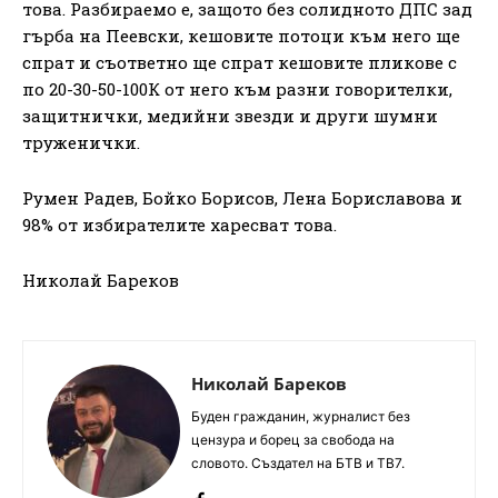
това. Разбираемо е, защото без солидното ДПС зад
гърба на Пеевски, кешовите потоци към него ще
спрат и съответно ще спрат кешовите пликове с
по 20-30-50-100К от него към разни говорителки,
защитнички, медийни звезди и други шумни
труженички.
Румен Радев, Бойко Борисов, Лена Бориславова и
98% от избирателите харесват това.
Николай Бареков
Николай Бареков
Буден гражданин, журналист без
цензура и борец за свобода на
словото. Създател на БТВ и ТВ7.