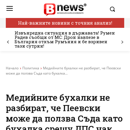
Най-важните новини с точния анализ!
Извънредна ситуация в държавата! Румен
Радев съобщи от МС: Дрон навлезе в
България откъм Румъния и бе взривен
тази сутрин!
Начало
Политика
Медийните бухалки не разбират, че Пеевски
може да ползва Съда като бухалка...
Медийните бухалки не
разбират, че Пеевски
може да ползва Съда като
бухалка срещу ДПС чак