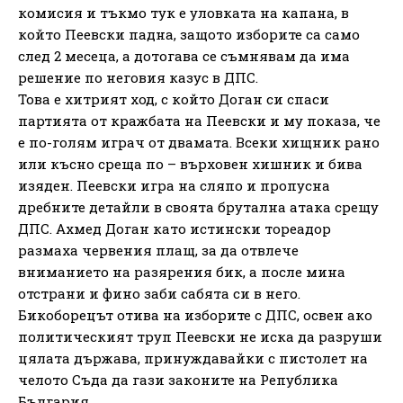
комисия и тъкмо тук е уловката на капана, в
който Пеевски падна, защото изборите са само
след 2 месеца, а дотогава се съмнявам да има
решение по неговия казус в ДПС.
Това е хитрият ход, с който Доган си спаси
партията от кражбата на Пеевски и му показа, че
е по-голям играч от двамата. Всеки хищник рано
или късно среща по – върховен хишник и бива
изяден. Пеевски игра на сляпо и пропусна
дребните детайли в своята брутална атака срещу
ДПС. Ахмед Доган като истински тореадор
размаха червения плащ, за да отвлече
вниманието на разярения бик, а после мина
отстрани и фино заби сабята си в него.
Бикоборецът отива на изборите с ДПС, освен ако
политическият труп Пеевски не иска да разруши
цялата държава, принуждавайки с пистолет на
челото Съда да гази законите на Република
България.