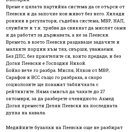
Време е цялата партийна система да се отърси от
Пеевски и да започне нов живот без него. Хиляди
ронини в регулатори, съдебна система, МВР, НАП,
службите и т.н. трябва да свикнат да мислят сами
и да работят за държавата, а не за Пеевски.
Времето, в което Пеевски раздаваше задачите и
малките порции към тях, свърши, уважаеми.
Без ДПС, без приятелите си, които предаде, и без
Доган Пеевски е Господин Никой.
Бойко вече го разбра. Мисля, Илков от МВР,
Сарафов и ВСС също го разбраха, а скоро
социолозите ще покажат табличката с
рейтингите. Няма смисъл да чакате до 27
октомври, за да разберете очевидното. Ахмед
Доган премести Делян Пеевски на последната
дупка на кавала.
Медийните бухалки на Пеевски още не разбират