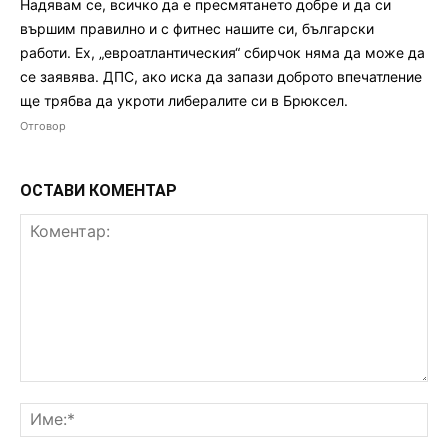
Надявам се, всичко да е пресмятането добре и да си
вършим правилно и с фитнес нашите си, български
работи. Ех, „евроатлантическия“ сбирчок няма да може да
се заявява. ДПС, ако иска да запази доброто впечатление
ще трябва да укроти либералите си в Брюксел.
Отговор
ОСТАВИ КОМЕНТАР
Коментар:
Им