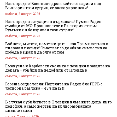
Извънредно! Военният дрон, който се взриви над
България тази сутрин, се оказа украински!
събота, 8 август 2026
Извънредна ситуация в държавата! Румен Радев
съобщи от МС: Дрон навлезе в България откъм
Румъния и бе взривен тази сутрин!
събота, 8 август 2026
Войната, митата, паметниците … как Тръмп затъна в
плаващи пясъци! Съветват го да обяви символична
победа в Иран и да бяга от там
събота, 8 август 2026
Емануела и Карбовски скочиха с позиция в защита на
децата – убийци на педофили от Пловдив
събота, 8 август 2026
Гореща социология: Партията на Радев бие ГЕРБ с
четворна разлика – 43% на 12 !!!
събота, 8 август 2026
В случая с убийството в Пловдив няма нито деца, нито
педофил, а само жертви на криворазбраната
цивилизация
петък, 7 август 2026