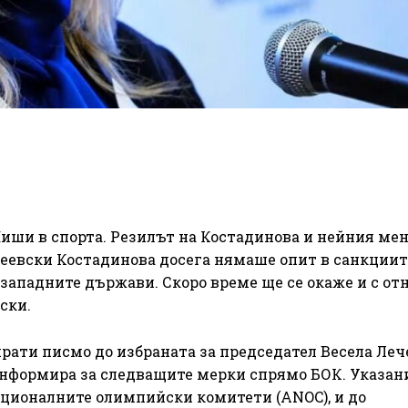
иши в спорта. Резилът на Костадинова и нейния ме
 Пеевски Костадинова досега нямаше опит в санкциит
ападните държави. Скоро време ще се окаже и с от
ски.
ти писмо до избраната за председател Весела Леч
информира за следващите мерки спрямо БОК. Указан
ационалните олимпийски комитети (ANOC), и до