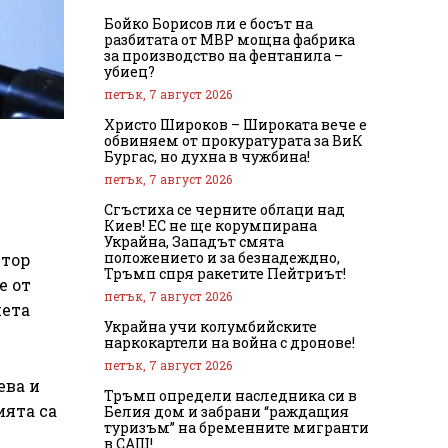
Бойко Борисов ли е босът на
разбитата от МВР мощна фабрика
за производство на фентанила –
убиец?
петък, 7 август 2026
Христо Широков – Широката вече е
обвиняем от прокуратурата за ВиК
Бургас, но духна в чужбина!
петък, 7 август 2026
Сгъстиха се черните облаци над
Киев! ЕС не ще корумпирана
Украйна, Западът смята
положението и за безнадеждно,
нтор
Тръмп спря ракетите Пейтриът!
е от
петък, 7 август 2026
нета
Украйна учи колумбийските
наркокартели на война с дронове!
петък, 7 август 2026
ева и
Тръмп определи наследника си в
ията са
Белия дом и забрани “раждащия
туризъм” на бременните мигранти
в САЩ!