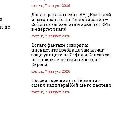
петък, 7 август 2026
Далаверата на века в АЕЦ Козлодуй
и
и източването на Топлофикация –
София са запазената марка на ГЕРБ
п до
в енергетиката!
петък, 7 август 2026
Когато фактите говорят и
ционистите трябва да замълчат –
защо улиците на София и Банско са
по-спокойни от тези в Западна
Европа
петък, 7 август 2026
Посред горещо лято Германия
сменя канцлера! Кой ще го наследи
петък, 7 август 2026