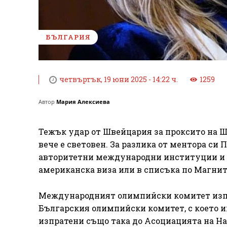
БЪЛГАРИЯ
четвъртък, 19 юни 2025 - 14:22 ч.
1259
Автор
Мария Алексиева
Тежък удар от Швейцария за проксито на Ш
вече е световен. За разлика от ментора си
авторитетни международни институции и з
американска виза или в списъка по Магнит
Международният олимпийски комитет изпра
Българския олимпийски комитет, с което 
изпратени също така до Асоциацията на Н