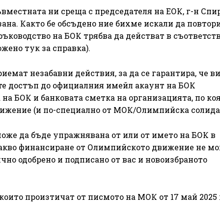
вместната ни среща с председателя на ЕОК, г-н Спи
зана. Както бе обсъдено ние бихме искали да повтори
ъководство на БОК трябва да действат в съответств
жено тук за справка).
риемат незабавни действия, за да се гарантира, че ви
те достъп до официалния имейл акаунт на БОК
а на БОК и банковата сметка на организацията, по коя
ижение (и по-специално от МОК/Олимпийска солида
може да бъде упражнявана от или от името на БОК в
акво финансиране от Олимпийското движение не мо
ично одобрено и подписано от вас и новоизбраното
които произтичат от писмото на МОК от 17 май 2025 г