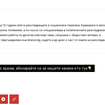
д 15 години опит в разследващата и социалната тематика. Кариерата ѝ зап
онална телевизия, а по-късно се специализира в политическите разследвани
ините работи по десетки ключови теми, свързани с обществен интерес и
е присъединява към bnews.bg, където и до днес е част от екипа на разслед
о време, абонирайте се за нашите канали ето тук