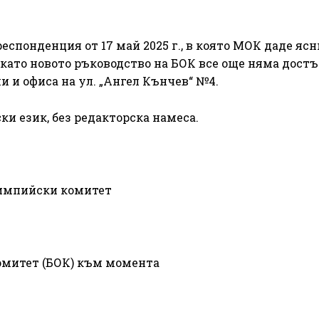
спонденция от 17 май 2025 г., в която МОК даде ясн
 като новото ръководство на БОК все още няма достъ
 и офиса на ул. „Ангел Кънчев“ №4.
и език, без редакторска намеса.
лимпийски комитет
омитет (БОК) към момента