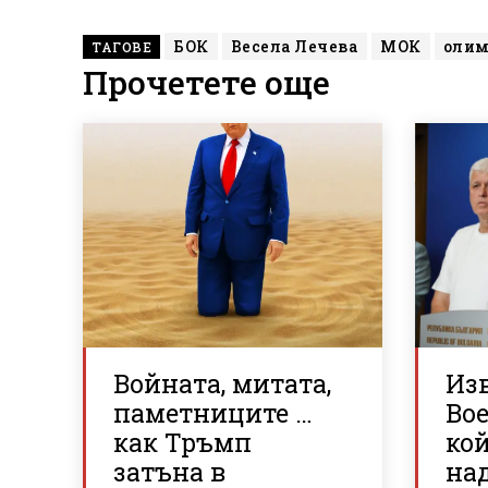
БОК
Весела Лечева
МОК
оли
ТАГОВЕ
Прочетете още
Войната, митата,
Из
паметниците …
Во
как Тръмп
кой
затъна в
на