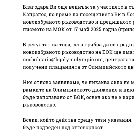
Благодаря Ви още веднъж за участието в съ
Капралос, по време на посещението Ви в Ло
новоизбраното ръководство и предишното р
писмото на МОК от 17 май 2025 годна (прило
В резултат на това, сега трябва да се предп
новоизбраното ръководство на БОК ще има
nocbulgaria@bgolymolympic.org
, централат
получени плащанията от Олимпийското дв
Ние отново заявяваме, че никаква сила не 
рамките на Олимпийското движение и ник
бъде използвано от БОК, освен ако не е изр
ръководство.
Всеки, който действа срещу тези указания, 
бъде подведен под отговорност.