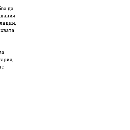
бва да
ащания
ендии,
ковата
за
ария,
ят