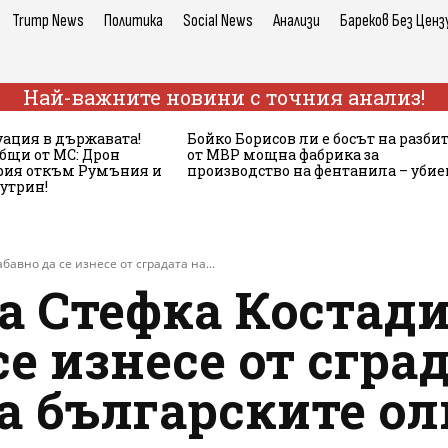
Trump News
Политика
Social News
Анализи
Бареков Без Ценз
Най-важните новини с точния анализ!
ация в държавата!
Бойко Борисов ли е босът на разби
бщи от МС: Дрон
от МВР мощна фабрика за
ария откъм Румъния и
производство на фентанила – убие
сутрин!
авно да се изнесе от сградата на...
а Стефка Костад
се изнесе от сгра
на българските 