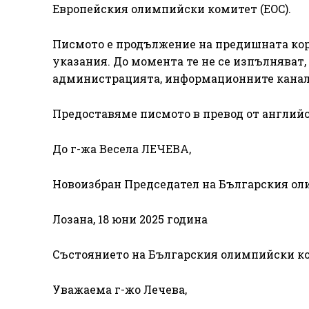
Европейския олимпийски комитет (EOC).
Писмото е продължение на предишната коре
указания. До момента те не се изпълняват,
администрацията, информационните канали
Предоставяме писмото в превод от английск
До г-жа Весела ЛЕЧЕВА,
Новоизбран Председател на Българския о
Лозана, 18 юни 2025 година
Състоянието на Българския олимпийски к
Уважаема г-жо Лечева,