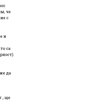
рос
м, че
ие с
е и
то са
рност).
же да
., ще