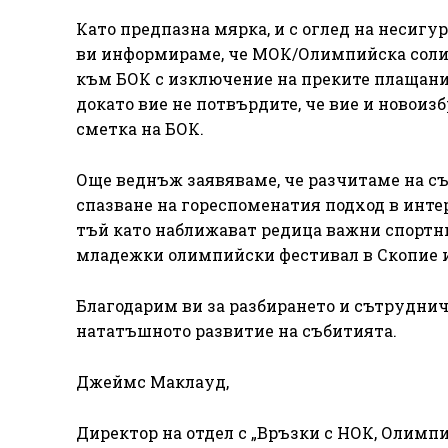
Като предпазна мярка, и с оглед на несигу
ви информираме, че МОК/Олимпийска соли
към БОК с изключение на преките плащани
докато вие не потвърдите, че вие и новоиз
сметка на БОК.
Още веднъж заявяваме, че разчитаме на съ
спазване на гореспоменатия подход в инте
тъй като наближават редица важни спортн
младежки олимпийски фестивал в Скопие и
Благодарим ви за разбирането и сътруднич
нататъшното развитие на събитията.
Джеймс Маклауд,
Директор на отдел с „Връзки с НОК, Олимп