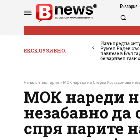
България
Извънредна ситу
Румен Радев съо
ЕКСКЛУЗИВНО:
навлезе в Бълг
бе взривен тази 
Начало
България
МОК нареди на Стефка Костадинова незаб
МОК нареди н
незабавно да 
спря парите 