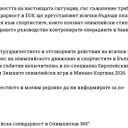
рността на настоящата ситуация, със съжаление тря
дарност и ЕОК ще преустановят всички бъдещи пл
я към спортистите, които ползват олимпийски стип
браното ръководство контролирате операциите и бан
трудничеството и отговорните действия на всички 
рес на олимпийското движение и спортистите в Бълг
и събития включително, и по-специално Европейски
 Зимните олимпийски игри в Милано Кортина 2026.
еството и молим редовно да ни информирате за по-
ийска солидарност и Олимпизъм 365“