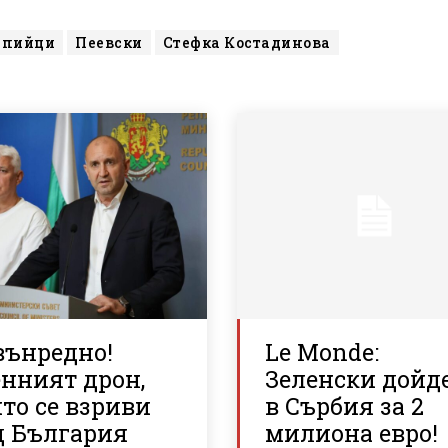
мпийци
Пеевски
Стефка Костадинова
вънредно!
Le Monde:
енният дрон,
Зеленски дойд
то се взриви
в Сърбия за 2
д България
милиона евро!