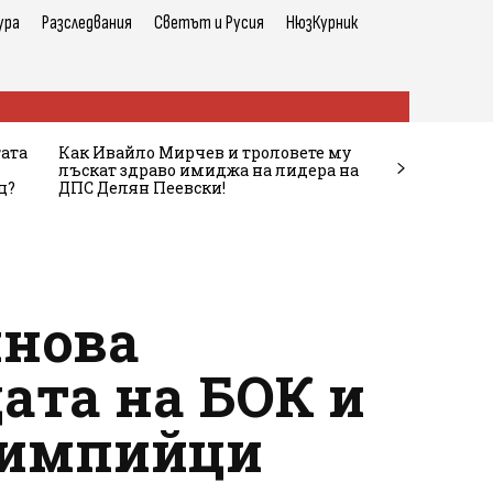
ура
Разследвания
Светът и Русия
НюзКурник
тата
Как Ивайло Мирчев и троловете му
лъскат здраво имиджа на лидера на
ц?
ДПС Делян Пеевски!
инова
дата на БОК и
олимпийци