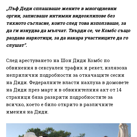
„Пъф Деди сплашваше жените в многодневни
оргии, записваше интимни видеоклипове без
тяхното съгласие, които след това използваше, за
да ги изнудва да мълчат. Твърди се, че Комбс също
раздава наркотици, за да накара участниците да го
слушат“.
След арестуването на Шон Диди Комбс по
обвинения в сексуален трафик и рекет, излязоха
неприлични подробности за откачащите сесии
на Диди. Федералните власти нахлуха в домовете
на Диди през март и в обвинителния акт от 14
страници бяха разкрити подробностите за
всичко, което е било открито в различните
имения на Диди.