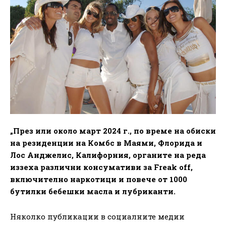
„През или около март 2024 г., по време на обиски
на резиденции на Комбс в Маями, Флорида и
Лос Анджелис, Калифорния, органите на реда
иззеха различни консумативи за Freak off,
включително наркотици и повече от 1000
бутилки бебешки масла и лубриканти.
Няколко публикации в социалните медии