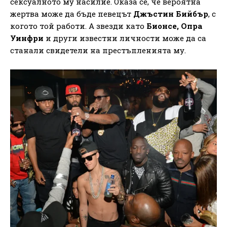
сексуалното му насилие. Оказа се, че вероятна
жертва може да бъде певецът
Джъстин Бийбър
, с
когото той работи. А звезди като
Бионсе, Опра
Уинфри
и други известни личности може да са
станали свидетели на престъпленията му.