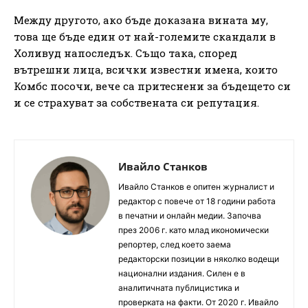
Между другото, ако бъде доказана вината му,
това ще бъде един от най-големите скандали в
Холивуд напоследък. Също така, според
вътрешни лица, всички известни имена, които
Комбс посочи, вече са притеснени за бъдещето си
и се страхуват за собствената си репутация.
Ивайло Станков
Ивайло Станков е опитен журналист и
редактор с повече от 18 години работа
в печатни и онлайн медии. Започва
през 2006 г. като млад икономически
репортер, след което заема
редакторски позиции в няколко водещи
национални издания. Силен е в
аналитичната публицистика и
проверката на факти. От 2020 г. Ивайло