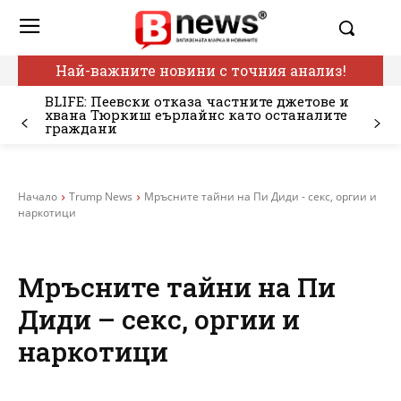
Най-важните новини с точния анализ!
BLIFE: Пеевски отказа частните джетове и
хвана Тюркиш еърлайнс като останалите
граждани
Начало
Trump News
Мръсните тайни на Пи Диди - секс, оргии и
наркотици
Мръсните тайни на Пи
Диди – секс, оргии и
наркотици