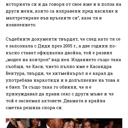
историята си и да говоря от свое име и в полза на
други жени, които са изправени пред насилие и
малтретиране във връзките си“, каза тя в
изявлението.
Съдебните документи твърдят, че след като тя се
е запознала с Диди през 2005 г., а две години по-
късно стават официална двойка, той е развил
„модел на контрол“ над нея. Изданието също така
съобщи, че Каси, чието пълно име е Касандра
Вентура, твърди, че хитмейкърът я е карал да
употребява наркотици и в допълнение на това я
е биел. Тя също така го обвини, че я е
принуждавал да прави секс с други мъже и че
той е заснемал актовете. Двамата в крайна
сметка решиха спора си.