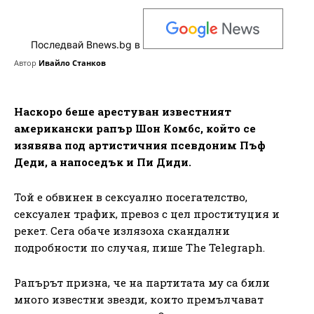
Последвай Bnews.bg в
Автор
Ивайло Станков
Наскоро беше арестуван известният
американски рапър Шон Комбс, който се
изявява под артистичния псевдоним Пъф
Деди, а напоседък и Пи Диди.
Той е обвинен в сексуално посегателство,
сексуален трафик, превоз с цел проституция и
рекет. Сега обаче излязоха скандални
подробности по случая, пише The Telegraph.
Рапърът призна, че на партитата му са били
много известни звезди, които премълчават