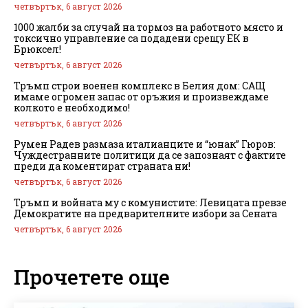
четвъртък, 6 август 2026
1000 жалби за случай на тормоз на работното място и
токсично управление са подадени срещу ЕК в
Брюксел!
четвъртък, 6 август 2026
Тръмп строи военен комплекс в Белия дом: САЩ
имаме огромен запас от оръжия и произвеждаме
колкото е необходимо!
четвъртък, 6 август 2026
Румен Радев размаза италианците и “юнак” Гюров:
Чуждестранните политици да се запознаят с фактите
преди да коментират страната ни!
четвъртък, 6 август 2026
Тръмп и войната му с комунистите: Левицата превзе
Демократите на предварителните избори за Сената
четвъртък, 6 август 2026
Прочетете още