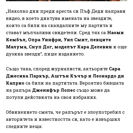
„Няколко дни преди ареста си Пъф Деди направи
видео, в което диктува имената на звездите,
които са били на скандалните му партита и
стават мълчаливи свидетели. Сред тях са
Наоми
Кембъл, Опра Уинфри, Уил Смит, певците
Малума, Снуп Дог, моделът Кара Делевин
и още
дузина звезди“, пише изданието.
Също така, според журналисти, актьорите
Сара
Джесика Паркър, Аштън Къчър и Леонардо ди
Каприо
са били на партитата. Вероятно бившата
на рапъра
Дженифър Лопес
също може да
потули действията на своя избраник.
Обвинението смята, че рапърът е злоупотребил с
авторитета и известността си, като е извършил
следните неща: