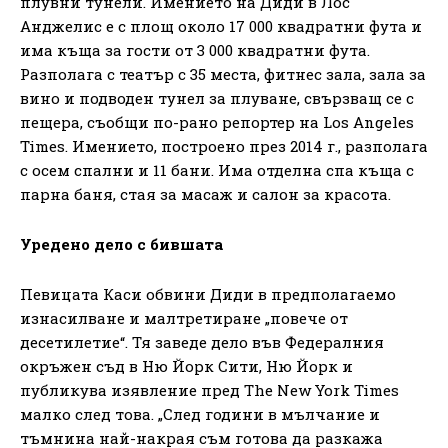
плувни тунели. Имението на Диди в Лос
Анджелис е с площ около 17 000 квадратни фута и
има къща за гости от 3 000 квадратни фута.
Разполага с театър с 35 места, фитнес зала, зала за
вино и подводен тунел за плуване, свързващ се с
пещера, съобщи по-рано репортер на Los Angeles
Times. Имението, построено през 2014 г., разполага
с осем спални и 11 бани. Има отделна спа къща с
парна баня, стая за масаж и салон за красота.
Уредено дело с бившата
Певицата Каси обвини Диди в предполагаемо
изнасилване и малтретиране „повече от
десетилетие“. Тя заведе дело във Федералния
окръжен съд в Ню Йорк Сити, Ню Йорк и
публикува изявление пред The New York Times
малко след това. „След години в мълчание и
тъмнина най-накрая съм готова да разкажа