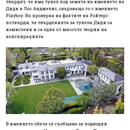
твърдят, че има тунел под земята на имението на
Диди в Лос Анджелис, свързващо го с имението
Playboy. Но проверка на фактите на Ройтерс
потвърди, че твърденията за тунела Диди са
измислени и са една от многото теории на
конспирацията.
В имението обаче се съобщава за подводни