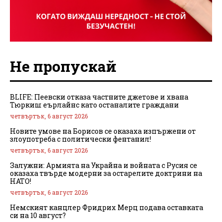
Не пропускай
BLIFE: Пеевски отказа частните джетове и хвана
Тюркиш еърлайнс като останалите граждани
четвъртък, 6 август 2026
Новите умове на Борисов се оказаха изпържени от
злоупотреба с политически фентанил!
четвъртък, 6 август 2026
Залужни: Армията на Украйна и войната с Русия се
оказаха твърде модерни за остарелите доктрини на
НАТО!
четвъртък, 6 август 2026
Немският канцлер Фридрих Мерц подава оставката
си на 10 август?