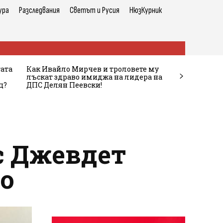
ура
Разследвания
Светът и Русия
НюзКурник
тата
Как Ивайло Мирчев и троловете му
лъскат здраво имиджа на лидера на
ц?
ДПС Делян Пеевски!
с Джевдет
о