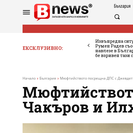
България
Извънредна ситу
Румен Радев съо
ЕКСКЛУЗИВНО:
навлезе в Бълг
бе взривен тази 
Начало
България
Мюфтийството посрещна ДПС с Джевдет
Мюфтийството
Чакъров и Ил