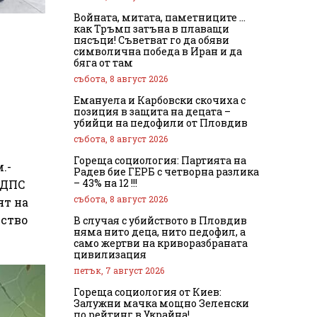
Войната, митата, паметниците …
как Тръмп затъна в плаващи
пясъци! Съветват го да обяви
символична победа в Иран и да
бяга от там
събота, 8 август 2026
Емануела и Карбовски скочиха с
позиция в защита на децата –
убийци на педофили от Пловдив
събота, 8 август 2026
Гореща социология: Партията на
.-
Радев бие ГЕРБ с четворна разлика
– 43% на 12 !!!
 ДПС
събота, 8 август 2026
ят на
йство
В случая с убийството в Пловдив
няма нито деца, нито педофил, а
само жертви на криворазбраната
цивилизация
петък, 7 август 2026
Гореща социология от Киев:
Залужни мачка мощно Зеленски
по рейтинг в Украйна!