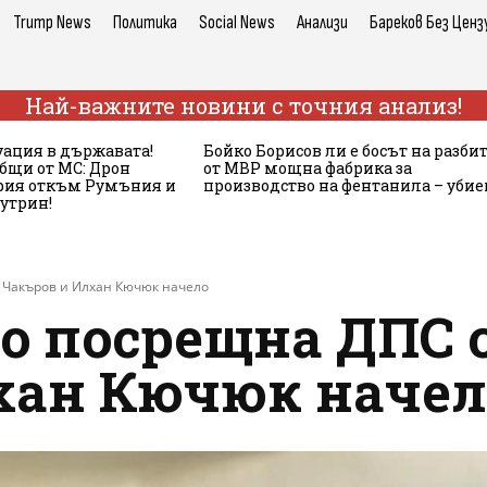
Trump News
Политика
Social News
Анализи
Бареков Без Ценз
Най-важните новини с точния анализ!
ация в държавата!
Бойко Борисов ли е босът на разби
бщи от МС: Дрон
от МВР мощна фабрика за
ария откъм Румъния и
производство на фентанила – убие
сутрин!
 Чакъров и Илхан Кючюк начело
 посрещна ДПС 
хан Кючюк начел