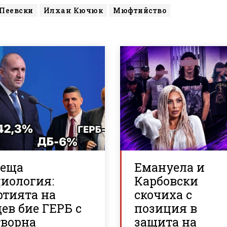
 Пеевски
Илхан Кючюк
Мюфтийство
реща
Емануела и
циология:
Карбовски
ртията на
скочиха с
ев бие ГЕРБ с
позиция в
творна
защита на