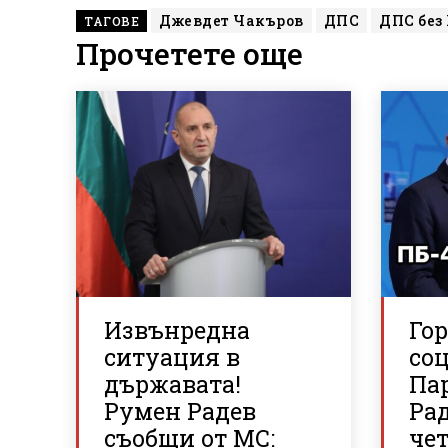
Джевдет Чакъров
ДПС
ДПС без
ТАГОВЕ
Прочетете още
Извънредна
Го
ситуация в
со
държавата!
Па
Румен Радев
Рад
съобщи от МС:
че