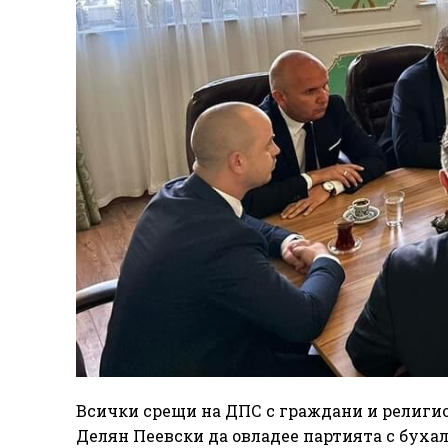
Всички срещи на ДПС с граждани и религио
Делян Пеевски да овладее партията с буха