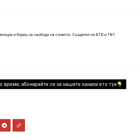
нзура и борец за свобода на словото. Създател на БТВ и ТВ7.
о време, абонирайте се за нашите канали ето тук