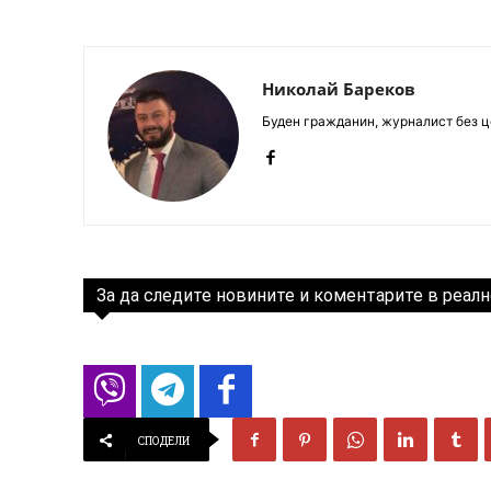
Николай Бареков
Буден гражданин, журналист без це
За да следите новините и коментарите в реалн
СПОДЕЛИ