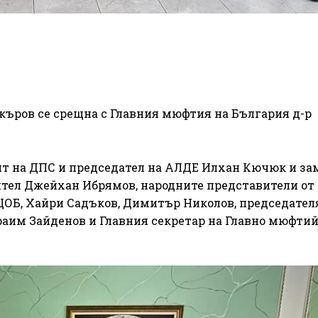
къров се срещна с Главния мюфтия на България д-р
т на ДПС и председател на АЛДЕ Илхан Кючюк и зам
ител Джейхан Ибрямов, народните представители от
 ЦОБ, Хайри Садъков, Димитър Николов, председател
аим Зайденов и Главния секретар на Главно мюфти