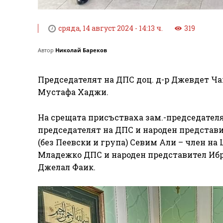
сряда, 14 август 2024 - 14:13 ч.
319
Автор
Николай Бареков
Председателят на ДПС доц. д-р Джевдет Ча
Мустафа Хаджи.
На срещата присъстваха зам.-председателя
председателят на ДПС и народен представ
(без Пеевски и група) Севим Али – член на
Младежко ДПС и народен представител Ибр
Джелал Фаик.