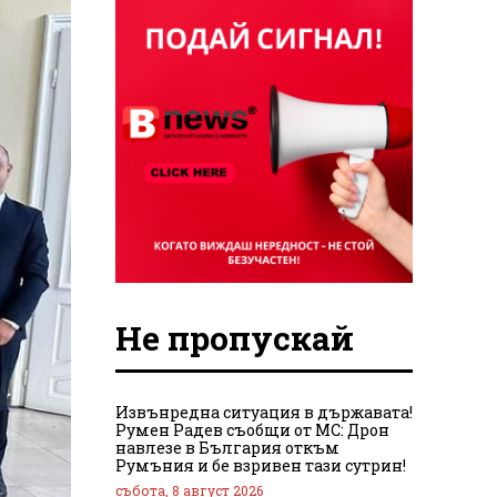
Не пропускай
Извънредна ситуация в държавата!
Румен Радев съобщи от МС: Дрон
навлезе в България откъм
Румъния и бе взривен тази сутрин!
събота, 8 август 2026