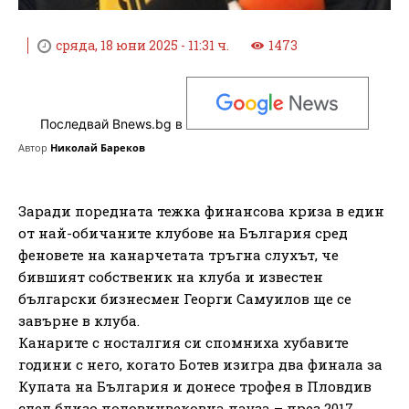
сряда, 18 юни 2025 - 11:31 ч.
1473
Последвай Bnews.bg в
Автор
Николай Бареков
Заради поредната тежка финансова криза в един
от най-обичаните клубове на България сред
феновете на канарчетата тръгна слухът, че
бившият собственик на клуба и известен
български бизнесмен Георги Самуилов ще се
завърне в клуба.
Канарите с носталгия си спомниха хубавите
години с него, когато Ботев изигра два финала за
Купата на България и донесе трофея в Пловдив
след близо половинвековна пауза – през 2017