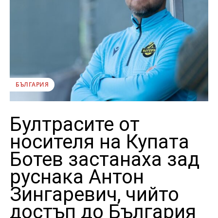
БЪЛГАРИЯ
Бултрасите от
носителя на Купата
Ботев застанаха зад
руснака Антон
Зингаревич, чийто
достъп до България