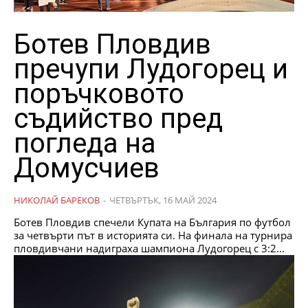
Ботев Пловдив
пречупи Лудогорец и
поръчковото
съдийство пред
погледа на
Домусчиев
НИКОЛАЙ БАРЕКОВ
-
ЧЕТВЪРТЪК, 16 МАЙ 2024
Ботев Пловдив спечели Купата на България по футбол
за четвърти път в историята си. На финала на турнира
пловдивчани надиграха шампиона Лудогорец с 3:2...