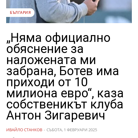
БЪЛГАРИЯ
„Няма официално
обяснение за
наложената ми
забрана, Ботев има
приходи от 10
милиона евро“, каза
собственикът клуба
Антон Зигаревич
ИВАЙЛО СТАНКОВ
-
СЪБОТА, 1 ФЕВРУАРИ 2025