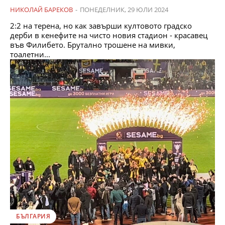
НИКОЛАЙ БАРЕКОВ
-
ПОНЕДЕЛНИК, 29 ЮЛИ 2024
2:2 на терена, но как завърши култовото градско
дерби в кенефите на чисто новия стадион - красавец
във Филибето. Брутално трошене на мивки,
тоалетни...
БЪЛГАРИЯ