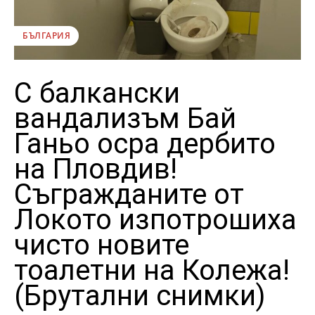
БЪЛГАРИЯ
С балкански
вандализъм Бай
Ганьо осра дербито
на Пловдив!
Съгражданите от
Локото изпотрошиха
чисто новите
тоалетни на Колежа!
(Брутални снимки)