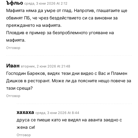
Ъфльо
сряда, 3 юни 2026 At 2:12
Мафията няма да умре от глад. Напротив, глашатаите ще
обвинят ПБ, че чрез бездействието си са виновни за
преяждането на мафията.
Пловдив е пример за безпроблемното угояване на
мафията.
Отговор
Иван
вторник, 2 юни 2026 At 21:48
Господин Бареков, видях тези дни видео с Вас и Пламен
Дишков в ресторант. Може ли да поясните нещо повече за
тази среща?
Отговор
хахаха
сряда, 3 юни 2026 At 8:44
друса се пиеше като не видял на аванта заедно с
жена си!
Отговор