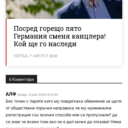
Посред горещо лято
Германия сменя канцлера!
Кой ще го наследи
ПЕТЪК, 7 АВГУСТ 2026
6 Коментари
АЛФ
сряда, 3 юни 2026 At 8:34
Бях точен с парите като му повдигнаха обвинение за щети
от обществени поръчки направиха ли му криминална
регистрация със всички способи или са пропуснали? да
се знае че всеки този ако не е дал може да отказва! Няма