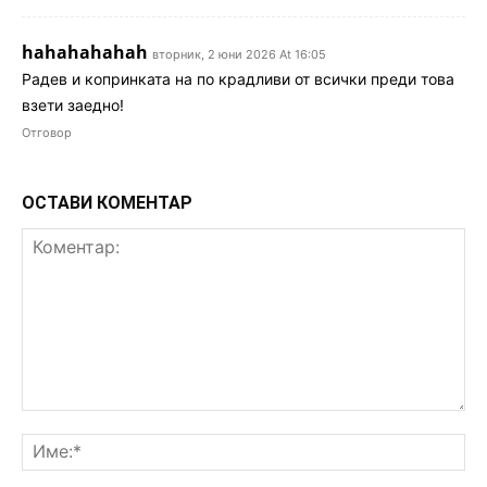
hahahahahah
вторник, 2 юни 2026 At 16:05
Радев и копринката на по крадливи от всички преди това
взети заедно!
Отговор
ОСТАВИ КОМЕНТАР
Коментар:
Им