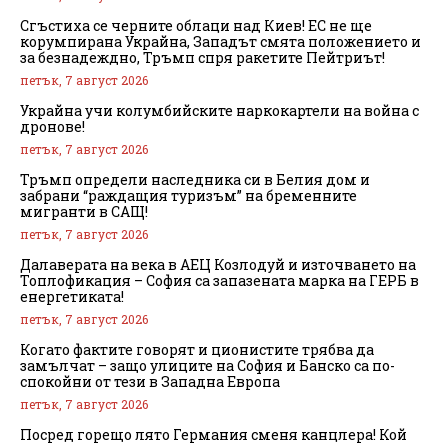
Сгъстиха се черните облаци над Киев! ЕС не ще
корумпирана Украйна, Западът смята положението и
за безнадеждно, Тръмп спря ракетите Пейтриът!
петък, 7 август 2026
Украйна учи колумбийските наркокартели на война с
дронове!
петък, 7 август 2026
Тръмп определи наследника си в Белия дом и
забрани “раждащия туризъм” на бременните
мигранти в САЩ!
петък, 7 август 2026
Далаверата на века в АЕЦ Козлодуй и източването на
Топлофикация – София са запазената марка на ГЕРБ в
енергетиката!
петък, 7 август 2026
Когато фактите говорят и ционистите трябва да
замълчат – защо улиците на София и Банско са по-
спокойни от тези в Западна Европа
петък, 7 август 2026
Посред горещо лято Германия сменя канцлера! Кой