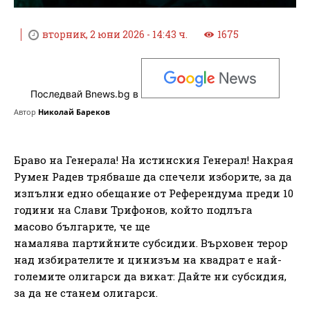
вторник, 2 юни 2026 - 14:43 ч.
1675
Последвай Bnews.bg в
Автор
Николай Бареков
Браво на Генерала! На истинския Генерал! Накрая
Румен Радев трябваше да спечели изборите, за да
изпълни едно обещание от Референдума преди 10
години на Слави Трифонов, който подлъга
масово българите, че ще
намалява партийните субсидии. Върховен терор
над избирателите и цинизъм на квадрат е най-
големите олигарси да викат: Дайте ни субсидия,
за да не станем олигарси.