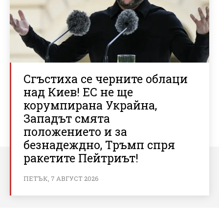
Сгъстиха се черните облаци
над Киев! ЕС не ще
корумпирана Украйна,
Западът смята
положението и за
безнадеждно, Тръмп спря
ракетите Пейтриът!
ПЕТЪК, 7 АВГУСТ 2026