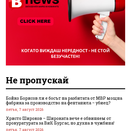
Не пропускай
Бойко Борисов ли е босът на разбитата от МВР мощна
фабрика за производство на фентанила – убиец?
петък, 7 август 2026
Христо Широков – Широката вече е обвиняем от
прокуратурата за ВиК Бургас, но духна в чужбина!
петък, 7 август 2026