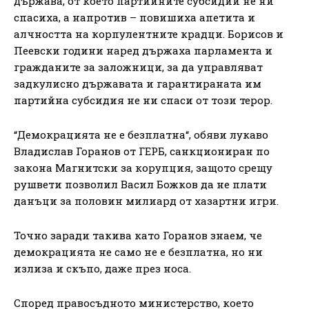
държава, от което партийните субсидии не ни
спасиха, а напротив – повишиха апетита и
алчността на корпулентните крадци. Борисов и
Пеевски години наред държаха парламента и
гражданите за заложници, за да управляват
задкулисно държавата и гарантираната им
партийна субсидия не ни спаси от този терор.
“Демокрацията не е безплатна“, обяви лукаво
Владислав Горанов от ГЕРБ, санкциониран по
закона Магнитски за корупция, защото срещу
рушвети позволил Васил Божков да не плати
данъци за половин милиард от хазартни игри.
Точно заради такива като Горанов знаем, че
демокрацията не само не е безплатна, но ни
излиза и скъпо, даже през носа.
Според правосъдното министерство, което