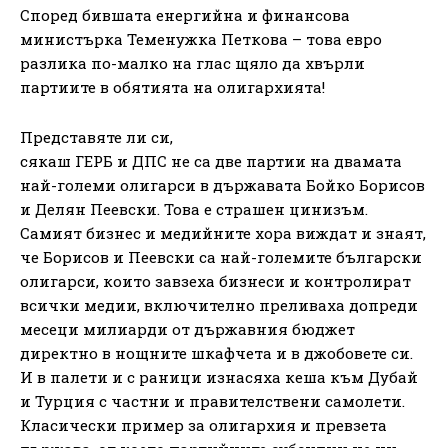
Според бившата енергийна и финансова
министърка Теменужка Петкова – това евро
разлика по-малко на глас щяло да хвърли
партиите в обятията на олигархията!
Представяте ли си,
сякаш ГЕРБ и ДПС не са две партии на двамата
най-големи олигарси в държавата Бойко Борисов
и Делян Пеевски. Това е страшен цинизъм.
Самият бизнес и медийните хора виждат и знаят,
че Борисов и Пеевски са най-големите български
олигарси, които завзеха бизнеси и контролират
всички медии, включително преливаха допреди
месеци милиарди от държавния бюджет
директно в нощните шкафчета и в джобовете си.
И в палети и с раници изнасяха кеша към Дубай
и Турция с частни и правителствени самолети.
Класически пример за олигархия и превзета