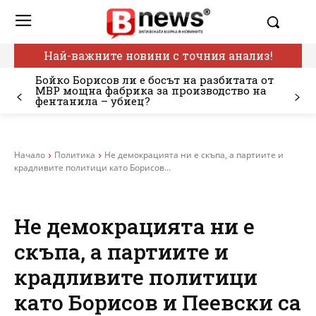
Най-важните новини с точния анализ!
Бойко Борисов ли е босът на разбитата от
МВР мощна фабрика за производство на
фентанила – убиец?
Начало
Политика
Не демокрацията ни е скъпа, а партиите и
крадливите политици като Борисов...
Не демокрацията ни е
скъпа, а партиите и
крадливите политици
като Борисов и Пеевски са