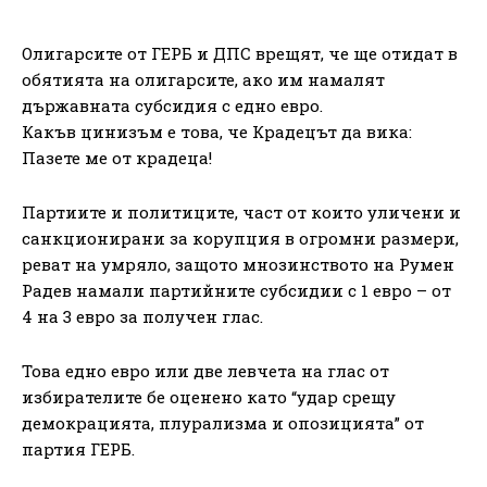
Олигарсите от ГЕРБ и ДПС врещят, че ще отидат в
обятията на олигарсите, ако им намалят
държавната субсидия с едно евро.
Какъв цинизъм е това, че Крадецът да вика:
Пазете ме от крадеца!
Партиите и политиците, част от които уличени и
санкционирани за корупция в огромни размери,
реват на умряло, защото мнозинството на Румен
Радев намали партийните субсидии с 1 евро – от
4 на 3 евро за получен глас.
Това едно евро или две левчета на глас от
избирателите бе оценено като “удар срещу
демокрацията, плурализма и опозицията” от
партия ГЕРБ.