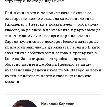
структури, които да издържат.
Най-циничното е, че политиката е бизнес за
олигарсите, които е създала самата политика.
Примерът с Пеевски е показателен – той купува
гласове, за да влезе в парламента и държавата да
започне да му ги изплаща с пари на калпак.
Заради купения вот доскоро Пеевски затваряше
кръга и управляваше държавата с голямо Д като
своя лична собственост и затова я превърнал в
Кочина. Защо държавата трябва да връща
обратно парите в джоба на Пеевски, за да му
възстановява дадения кеш по 50-100 евро за всеки
купен от неговата партия глас в циганските
махали.
Николай Бареков