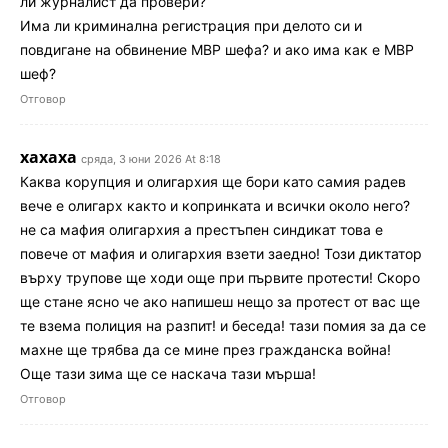
ли журналист да провери?
Има ли криминална регистрация при делото си и
повдигане на обвинение МВР шефа? и ако има как е МВР
шеф?
Отговор
хахаха
сряда, 3 юни 2026 At 8:18
Каква корупция и олигархия ще бори като самия радев
вече е олигарх както и копринката и всички около него?
не са мафия олигархия а престъпен синдикат това е
повече от мафия и олигархия взети заедно! Този диктатор
върху трупове ще ходи още при първите протести! Скоро
ще стане ясно че ако напишеш нещо за протест от вас ще
те взема полиция на разпит! и беседа! тази помия за да се
махне ще трябва да се мине през гражданска война!
Още тази зима ще се наскача тази мърша!
Отговор