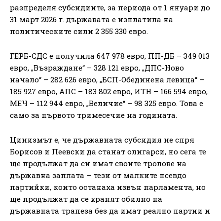
разпределя субсидиите, за периода от 1 януари до
31 март 2026 г. държавата е изплатила на
политическите сили 2 355 330 евро.
ГЕРБ-СДС е получила 647 978 евро, ПП-ДБ – 349 013
евро, „Възраждане“ – 328 121 евро, „ДПС-Ново
начало“ – 282 626 евро, „БСП-Обединена левица“ –
185 927 евро, АПС – 183 802 евро, ИТН – 166 594 евро,
МЕЧ – 112 944 евро, „Величие“ – 98 325 евро. Това е
само за първото тримесечие на годината.
Цинизмът е, че държавната субсидия не спря
Борисов и Пеевски да станат олигарси, но сега те
ще продължат да си имат своите тролове на
държавна заплата – тези от малките псевдо
партийки, които останаха извън парламента, но
ще продължат да се хранят обилно на
държавната трапеза без да имат реално партии и