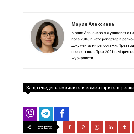
Мария Алексиева
Мария Алексиева е журналист с на
през 2008 г. като репортер в реги
документални репортажи. През год
прозрачност. През 2021 г. Мария с
журналисти.
За да следите новините и коментарите в реалн
СПОДЕЛИ