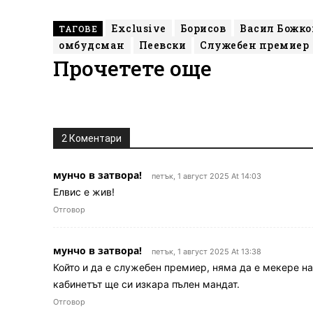
Exclusive
Борисов
Васил Божко
ТАГОВЕ
омбудсман
Пеевски
Служебен премиер
Прочетете още
2 Коментари
мунчо в затвора!
петък, 1 август 2025 At 14:03
Елвис е жив!
Отговор
мунчо в затвора!
петък, 1 август 2025 At 13:38
Който и да е служебен премиер, няма да е мекере н
кабинетът ще си изкара пълен мандат.
Отговор