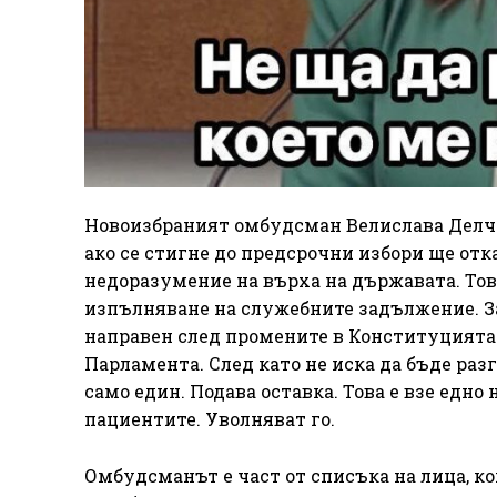
Новоизбраният омбудсман Велислава Делчев
ако се стигне до предсрочни избори ще от
недоразумение на върха на държавата. Тов
изпълняване на служебните задължение. За
направен след промените в Конституцията 
Парламента. След като не иска да бъде раз
само един. Подава оставка. Това е взе едно
пациентите. Уволняват го.
Омбудсманът е част от списъка на лица, к