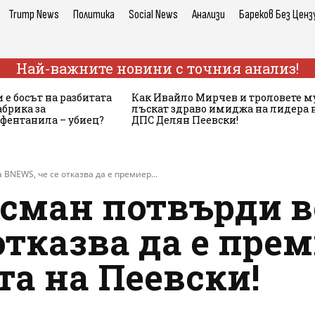
Trump News
Политика
Social News
Анализи
Бареков Без Ценз
Най-важните новини с точния анализ!
 е босът на разбитата
Как Ивайло Мирчев и троловете м
брика за
лъскат здраво имиджа на лидера 
 фентанила – убиец?
ДПС Делян Пеевски!
BNEWS, че се отказва да е премиер...
сман потвърди в
отказва да е прем
а на Пеевски!