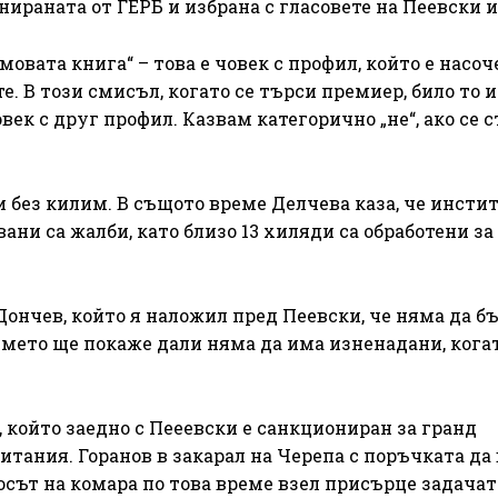
ираната от ГЕРБ и избрана с гласовете на Пеевски и
овата книга“ – това е човек с профил, който е насоч
. В този смисъл, когато се търси премиер, било то и
век с друг профил. Казвам категорично „не“, ако се 
ри без килим. В същото време Делчева каза, че инст
вани са жалби, като близо 13 хиляди са обработени за
ончев, който я наложил пред Пеевски, че няма да б
емето ще покаже дали няма да има изненадани, кога
 който заедно с Пееевски е санкциониран за гранд
тания. Горанов в закарал на Черепа с поръчката да 
осът на комара по това време взел присърце задачат