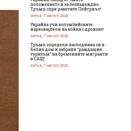
положението и за безнадеждно,
Тръмп спря ракетите Пейтриът!
петък, 7 август 2026
Украйна учи колумбийските
наркокартели на война с дронове!
петък, 7 август 2026
Тръмп определи наследника си в
Белия дом и забрани “раждащия
туризъм” на бременните мигранти
в САЩ!
петък, 7 август 2026