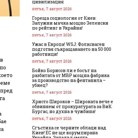
цивилизация
петък, 7 август 2026
Гореща социология от Киев:
Залужни мачка мощно Зеленски
по рейтинг в Украйна!
петък, 7 август 2026
Ужас в Европа! WSJ: Фолксваген
подготвя съкращаването на 50 000
работници!
ов
петък, 7 август 2026
 по
Бойко Борисов ли е босът на
което
разбитата от МВР мощна фабрика
за производство на фентанила –
реме
убиец?
 пред
петък, 7 август 2026
та
Христо Широков – Широката вече е
обвиняем от прокуратурата за ВиК
Бургас, но духна в чужбина!
а
петък, 7 август 2026
бае
Сгъстиха се черните облаци над
на
Киев! ЕС не ще корумпирана
Украйна, Западът смята