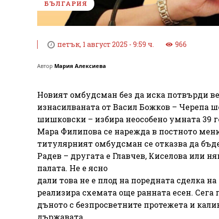
БЪЛГАРИЯ
петък, 1 август 2025 - 9:59 ч.
966
Автор
Мария Алексиева
Новият омбудсман без да иска потвърди ве
изнасилваната от Васил Божков – Черепа ш
шишковски – избира неособено умната 39 г
Мара Филипова се нарежда в постното меню
титулярният омбудсман се отказва да бъде
Радев – другата е Главчев, Киселова или н
палата. Не е ясно
дали това не е плод на поредната сделка н
реализира схемата още ранната есен. Сега
дъното с безпросветните протежета и кали
държавата.