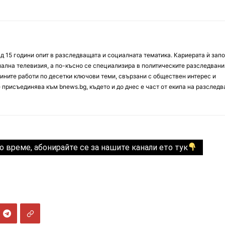
д 15 години опит в разследващата и социалната тематика. Кариерата ѝ зап
онална телевизия, а по-късно се специализира в политическите разследвани
ините работи по десетки ключови теми, свързани с обществен интерес и
е присъединява към bnews.bg, където и до днес е част от екипа на разслед
о време, абонирайте се за нашите канали ето тук