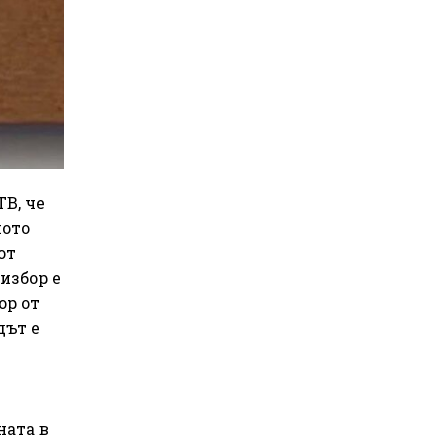
В, че
ното
от
избор е
ор от
дът е
ната в