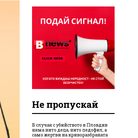
Не пропускай
В случая с убийството в Пловдив
няма нито деца, нито педофил, а
само жертви на криворазбраната