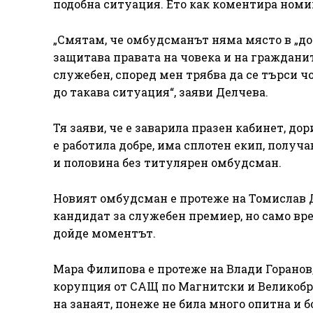
подобна ситуация. Ето как коментира номин
„Смятам, че омбудсманът няма място в „дом
защитава правата на човека и на гражданите
служебен, според мен трябва да се търси чо
до такава ситуация“, заяви Делчева.
Тя заяви, че е заварила празен кабинет, до
е работила добре, има сплотен екип, получа
и половина без титулярен омбудсман.
Новият омбудсман е протеже на Томислав Д
кандидат за служебен премиер, но само вр
дойде моментът.
Мара Филипова е протеже на Влади Горанов,
корупция от САЩ по Магнитски и Великобри
на занаят, понеже не била много опитна и б