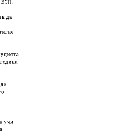
 БСП.
ен да
стигне
итуцията
 година
ъде
то
в учи
а.