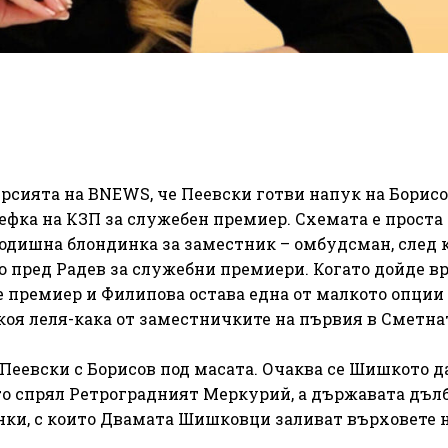
рсията на BNEWS, че Пеевски готви напук на Борис
ефка на КЗП за служебен премиер. Схемата е проста
одишна блондинка за заместник – омбудсман, след 
 пред Радев за служебни премиери. Когато дойде в
 премиер и Филипова остава една от малкото опции
якоя леля-кака от заместничките на първия в Сметна
а Пеевски с Борисов под масата. Очаква се Шишкото д
 го спрял Ретроградният Меркурий, а държавата дъл
нки, с които Двамата Шишковци заливат върховете 