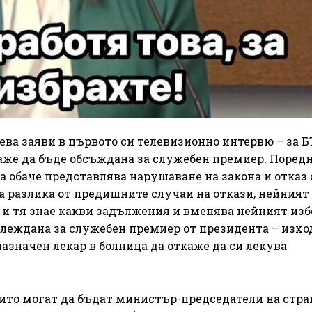
а заяви в първото си телевизионно интервю – за БТ
каже да бъде обсъждана за служебен премиер. Поред
а обаче представлява нарушаване на закона и отказ 
 разлика от предишните случаи на откази, нейният 
и тя знае какви задължения и вменява нейният изб
глеждана за служебен премиер от президента – изхо
 назначен лекар в болница да откаже да си лекува
оито могат да бъдат министър-председатели на стра