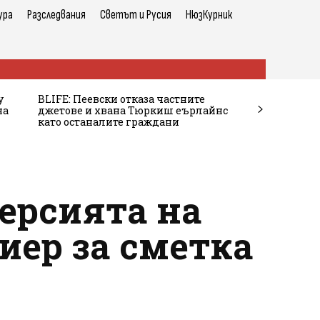
ура
Разследвания
Светът и Русия
НюзКурник
у
BLIFE: Пеевски отказа частните
на
джетове и хвана Тюркиш еърлайнс
като останалите граждани
ерсията на
иер за сметка