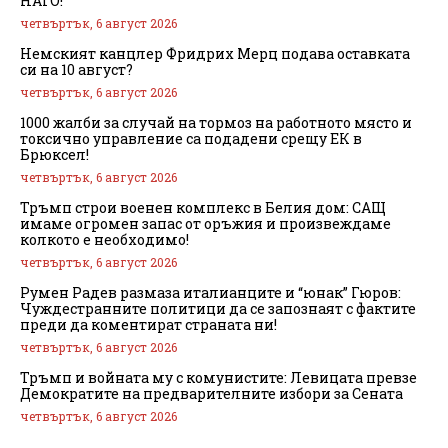
НАТО!
четвъртък, 6 август 2026
Немският канцлер Фридрих Мерц подава оставката
си на 10 август?
четвъртък, 6 август 2026
1000 жалби за случай на тормоз на работното място и
токсично управление са подадени срещу ЕК в
Брюксел!
четвъртък, 6 август 2026
Тръмп строи военен комплекс в Белия дом: САЩ
имаме огромен запас от оръжия и произвеждаме
колкото е необходимо!
четвъртък, 6 август 2026
Румен Радев размаза италианците и “юнак” Гюров:
Чуждестранните политици да се запознаят с фактите
преди да коментират страната ни!
четвъртък, 6 август 2026
Тръмп и войната му с комунистите: Левицата превзе
Демократите на предварителните избори за Сената
четвъртък, 6 август 2026