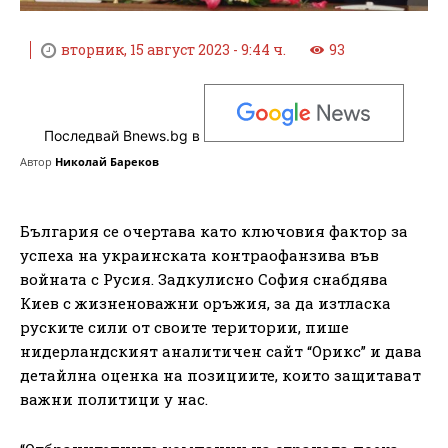
вторник, 15 август 2023 - 9:44 ч.
93
Последвай Bnews.bg в
Автор
Николай Бареков
България се очертава като ключовия фактор за
успеха на украинската контраофанзива във
войната с Русия. Задкулисно София снабдява
Киев с жизненоважни оръжия, за да изтласка
руските сили от своите територии, пише
нидерландският аналитичен сайт “Орикс” и дава
детайлна оценка на позициите, които защитават
важни политици у нас.