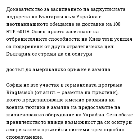
Доказателство за засилването на задкулисната
подкрепа на България към Украйна е
неотдавнашното обещание за доставка на 100
БТР-60ПБ. Освен просто засилване на
отбранителните способности на Киев тези усилия
са подкрепени от друга стратегическа цел:
България се стреми да си осигури
достъп до американско оръжие в замяна
София не взе участие в германската програма
Ringtausch (от англ. – размяна на пръстени),
която представляваше именно размяна на
военна техника в замяна на предоставяне на
жизненоважно оборудване на Украйна. Сега обаче
правителството вижда възможност да си осигури
американски оръжейни системи чрез подобно
споразумение.