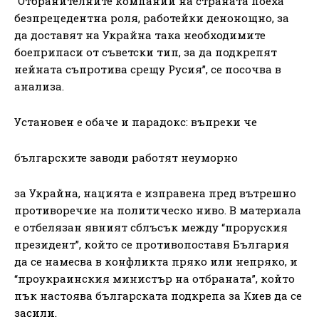
“Отбранителните компании на страната поеха
безпрецедентна роля, работейки денонощно, за
да доставят на Украйна така необходимите
боеприпаси от съветски тип, за да подкрепят
нейната съпротива срещу Русия”, се посочва в
анализа.
Установен е обаче и парадокс: въпреки че
българските заводи работят неуморно
за Украйна, нацията е изправена пред вътрешно
противоречие на политическо ниво. В материала
е отбелязан явният сблъсък между “проруския
президент”, който се противопоставя България
да се намесва в конфликта пряко или непряко, и
“проукраинския министър на отбраната”, който
пък настоява българската подкрепа за Киев да се
засили.