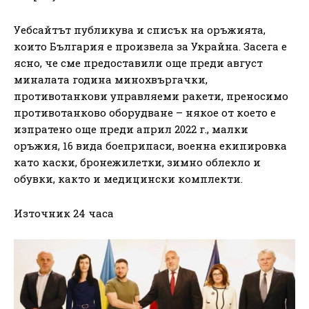
Уебсайтът публикува и списък на оръжията,
които България е произвела за Украйна. Засега е
ясно, че сме предоставили още преди август
миналата година минохвъргачки,
противотанкови управляеми ракети, преносимо
противотанково оборудване – някое от което е
изпратено още преди април 2022 г., малки
оръжия, 16 вида боеприпаси, военна екипировка
като каски, бронежилетки, зимно облекло и
обувки, както и медицински комплекти.
Източник 24 часа