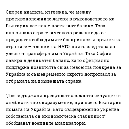
Според анализа, изглежда, че между
противоположните лагери в ръководството на
България все пак е постигнат баланс. Това
включвало стратегическото решение да се
продадат необходимите боеприпаси и оръжия на
страните – членки на НАТО, които след това да
улеснят трансфера им в Украйна. Така София
лавира в деликатен баланс, като официално
поддържа позицията си за невоенна подкрепа за
Украйна и същевременно скрито допринася за
отбраната на воюващата страна.
“Двете държави превръщат сложната ситуация в
симбиотично споразумение, при което България
помага на Украйна, като същевременно укрепва
собствената си икономическа стабилност”,
обобщават военните анализатори.