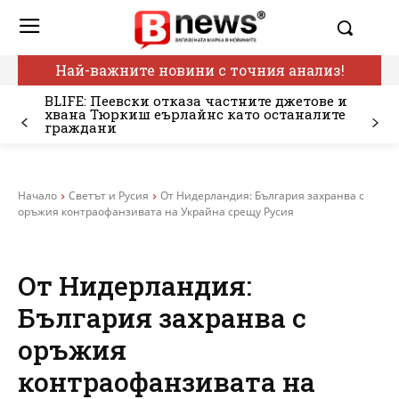
Най-важните новини с точния анализ!
BLIFE: Пеевски отказа частните джетове и
хвана Тюркиш еърлайнс като останалите
граждани
Начало
Светът и Русия
От Нидерландия: България захранва с
оръжия контраофанзивата на Украйна срещу Русия
От Нидерландия:
България захранва с
оръжия
контраофанзивата на