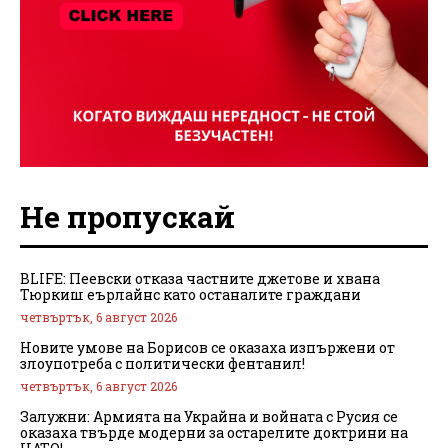
Не пропускай
BLIFE: Пеевски отказа частните джетове и хвана
Тюркиш еърлайнс като останалите граждани
четвъртък, 6 август 2026
Новите умове на Борисов се оказаха изпържени от
злоупотреба с политически фентанил!
четвъртък, 6 август 2026
Залужни: Армията на Украйна и войната с Русия се
оказаха твърде модерни за остарелите доктрини на