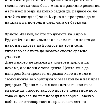
гледна точка това беше много правилно решение.
Аз го взех преди няколко седмици, радвам се, че
и той го взе днес“, така Кирчо не пропусна да се
направи на по-голям смелчага от батко си.
Христо Иванов, който по думите на Киро в
Рудигейт лично измислил схемата, по която да
пази имунитета на Борисов на трупчета,
хлъзгаво се опита да замаже своето срамно
участие.
„Ние никого не можем да изперем дори и да
искаме, а и не ни е това целта. Целта ни е да
изперем българската държава като намалим
съмненията за корупция и беззаконие в нея чрез
реформи. Правим ги с мнозинствата, които са
възможни, просто защото друго е невъзможно и
това се доказа на пет поредни избори“ – мазно
избяга от отговорност съпредседателят на