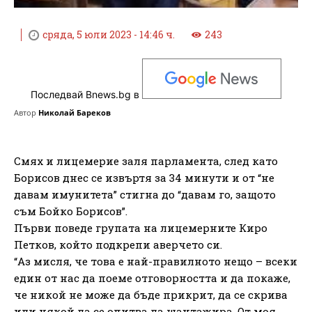
сряда, 5 юли 2023 - 14:46 ч.
243
Последвай Bnews.bg в
Автор
Николай Бареков
Смях и лицемерие заля парламента, след като
Борисов днес се извъртя за 34 минути и от “не
давам имунитета” стигна до “давам го, защото
съм Бойко Борисов”.
Първи поведе групата на лицемерните Киро
Петков, който подкрепи аверчето си.
“Аз мисля, че това е най-правилното нещо – всеки
един от нас да поеме отговорността и да покаже,
че никой не може да бъде прикрит, да се скрива
или някой да се опитва да шантажира. От моя