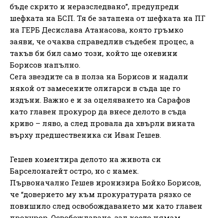
бъде скрито и неразследвано”, предупреди
шефката на БСП. Тя бе затапена от шефката на ПГ
на ГЕРБ Десислава Атанасова, която гръмко
заяви, че очаква справедлив съдебен процес, а
такъв би бил само този, който ще оневини
Борисов напълно.
Сега звездите са в полза на Борисов и надали
някой от замесените олигарси в съда ще го
издъни. Важно е и за оцеляването на Сарафов
като главен прокурор да внесе делото в съда
криво – ляво, а след провала да хвърли вината
върху предшественика си Иван Гешев.
Гешев коментира делото на живота си
Барселонагейт остро, но с намек.
Първоначално Гешев иронизира Бойко Борисов,
че “доверието му към прокуратурата рязко се
повишило след освобождаването ми като главен
прокурор. Освобождаване, зад което нямам