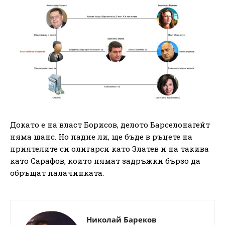
Докато е на власт Борисов, делото Барселонагейт
няма шанс. Но падне ли, ще бъде в ръцете на
приятелите си олигарси като Златев и на такива
като Сарафов, които нямат задръжки бързо да
обръщат палачинката.
Николай Бареков