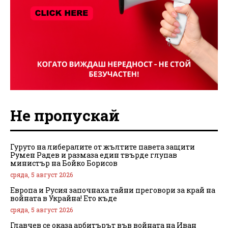
Не пропускай
Гуруто на либералите от жълтите павета защити
Румен Радев и размаза един твърде глупав
министър на Бойко Борисов
сряда, 5 август 2026
Европа и Русия започнаха тайни преговори за край на
войната в Украйна! Ето къде
сряда, 5 август 2026
Главчев се оказа арбитърът във войната на Иван