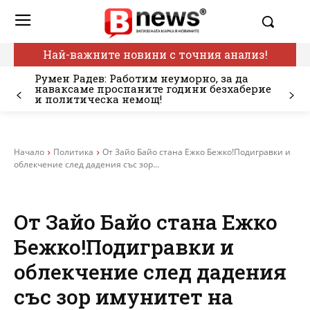
Най-важните новини с точния анализ!
Румен Радев: Работим неуморно, за да
наваксаме проспаните години безхаберие
и политическа немощ!
Начало
Политика
От Зайо Байо стана Ежко Бежко!Подигравки и
облекчение след дадения със зор...
От Зайо Байо стана Ежко
Бежко!Подигравки и
облекчение след дадения
със зор имунитет на