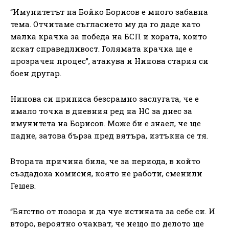
“Имунитетът на Бойко Борисов е много забавна
тема. Отчитаме съгласието му да го даде като
малка крачка за победа на БСП и хората, които
искат справедливост. Голямата крачка ще е
прозрачен процес”, атакува и Нинова стария си
боен другар.
Нинова си приписа безсрамно заслугата, че е
имало точка в дневния ред на НС за днес за
имунитета на Борисов. Може би е знаел, че ще
падне, затова бърза пред вятъра, изтъкна се тя.
Втората причина била, че за периода, в който
създадоха комисия, която не работи, сменили
Гешев.
“Бягство от позора и да чуе истината за себе си. И
второ, вероятно очакват, че нещо по делото ще