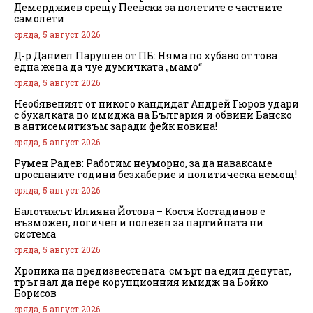
Демерджиев срещу Пеевски за полетите с частните
самолети
сряда, 5 август 2026
Д-р Даниел Парушев от ПБ: Няма по хубаво от това
една жена да чуе думичката „мамо“
сряда, 5 август 2026
Необявеният от никого кандидат Андрей Гюров удари
с бухалката по имиджа на България и обвини Банско
в антисемитизъм заради фейк новина!
сряда, 5 август 2026
Румен Радев: Работим неуморно, за да наваксаме
проспаните години безхаберие и политическа немощ!
сряда, 5 август 2026
Балотажът Илияна Йотова – Костя Костадинов е
възможен, логичен и полезен за партийната ни
система
сряда, 5 август 2026
Хроника на предизвестената смърт на един депутат,
тръгнал да пере корупционния имидж на Бойко
Борисов
сряда, 5 август 2026