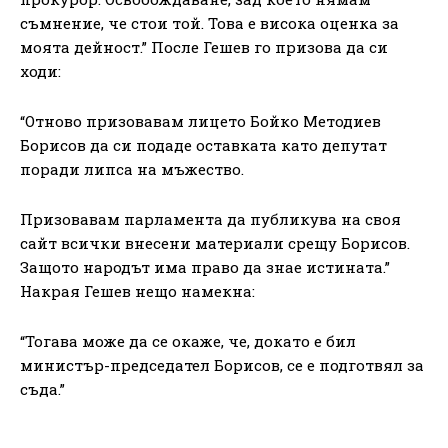
съмнение, че стои той. Това е висока оценка за
моята дейност.” После Гешев го призова да си
ходи:
“Отново призовавам лицето Бойко Методиев
Борисов да си подаде оставката като депутат
поради липса на мъжество.
Призовавам парламента да публикува на своя
сайт всички внесени материали срещу Борисов.
Защото народът има право да знае истината.”
Накрая Гешев нещо намекна:
“Тогава може да се окаже, че, докато е бил
министър-председател Борисов, се е подготвял за
съда.”