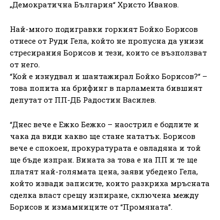
„Демократична България“ Христо Иванов.
Най-много подигравки горкият Бойко Борисов
отнесе от Руди Гела, който не пропусна да унизи
стресирания Борисов и тези, които се възползват
от него.
“Кой е изнудвал и шантажирал Бойко Борисов?“ –
това попита на брифинг в парламента бившият
депутат от ПП-ДБ Радостин Василев.
“Днес вече е Ежко Бежко – наострил е бодлите и
чака да види какво ще стане нататък. Борисов
вече е спокоен, прокуратурата е овладяна и той
ще бъде изпран. Вината за това е на ПП и те ще
платят най-голямата цена, заяви убедено Гела,
който извади записите, които разкриха мръсната
сделка власт срещу изпиране, сключена между
Борисов и измамниците от “Промяната”.