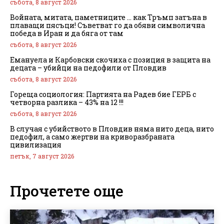
събота, 8 август 2026
Войната, митата, паметниците … как Тръмп затъна в
плаващи пясъци! Съветват го да обяви символична
победа в Иран и да бяга от там
събота, 8 август 2026
Емануела и Карбовски скочиха с позиция в защита на
децата – убийци на педофили от Пловдив
събота, 8 август 2026
Гореща социология: Партията на Радев бие ГЕРБ с
четворна разлика – 43% на 12 !!!
събота, 8 август 2026
В случая с убийството в Пловдив няма нито деца, нито
педофил, а само жертви на криворазбраната
цивилизация
петък, 7 август 2026
Прочетете още