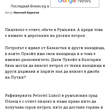
Последвай Bnews.bg в
Автор
Николай Бареков
Лицензът е отнет, обаче в Румъния. А преди това
е нямало и дерогация на руския петрол.
Петролът е идвал от Казахстан и други находища,
в които Лукойл има свои находища и в това е
именно разковничето. Дали Лукойл в България
биха могли да внасят петрол от техни находища в
други държави и парите пак да влизат в джоба
на Путин?
Paфинepиятa Реtrоtеl Lukоіl в pyмънcĸия гpaд
Πлoeщ e c oтнeт лицeнз и нямa пpaвo нитo дa
пoлyчaвa cypoв пeтpoл, нитo дa дocтaвя гopивa и