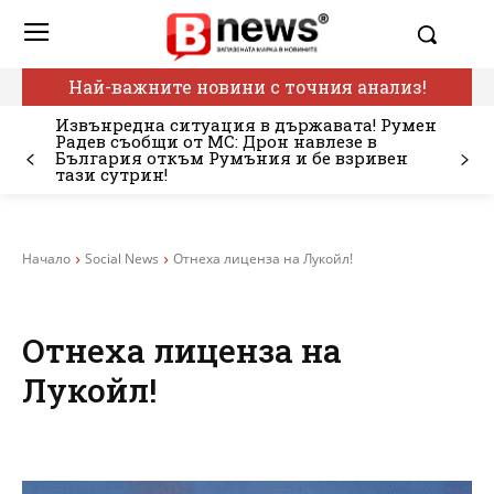
Най-важните новини с точния анализ!
Извънредна ситуация в държавата! Румен
Радев съобщи от МС: Дрон навлезе в
България откъм Румъния и бе взривен
тази сутрин!
Начало
Social News
Отнеха лиценза на Лукойл!
Отнеха лиценза на
Лукойл!