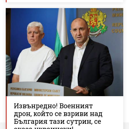
Извънредно! Военният
дрон, който се взриви над
България тази сутрин, се
оказа украински!