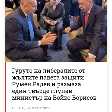
Гуруто на либералите от
жълтите павета защити
Румен Радев и размаза
един твърде глупав
министър на Бойко Борисов
СРЯДА, 5 АВГУСТ 2026