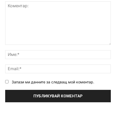
Коментар:
Им
Ema
Запази ми данните за следващ мой коментар.