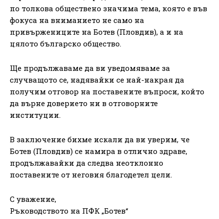
по толкова обществено значима тема, която е във
фокуса на вниманието не само на
привържениците на Ботев (Пловдив), а и на
цялото българско общество.
Ще продължаваме да ви уведомяваме за
случващото се, надявайки се най-накрая да
получим отговор на поставените въпроси, който
да върне доверието ни в отговорните
институции.
В заключение бихме искали да ви уверим, че
Ботев (Пловдив) се намира в отлично здраве,
продължавайки да следва неотклонно
поставените от неговия благодетел цели.
С уважение,
Ръководството на ПФК „Ботев“