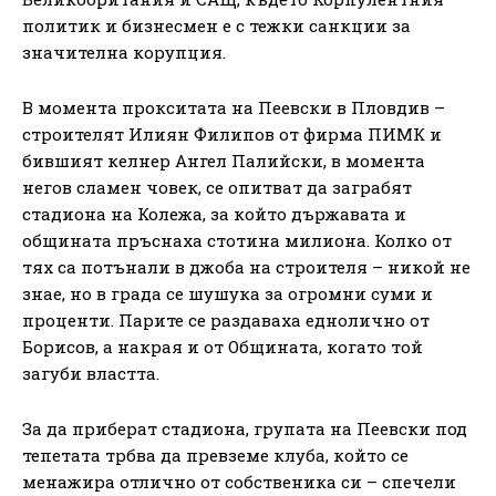
политик и бизнесмен е с тежки санкции за
значителна корупция.
В момента прокситата на Пеевски в Пловдив –
строителят Илиян Филипов от фирма ПИМК и
бившият келнер Ангел Палийски, в момента
негов сламен човек, се опитват да заграбят
стадиона на Колежа, за който държавата и
общината пръснаха стотина милиона. Колко от
тях са потънали в джоба на строителя – никой не
знае, но в града се шушука за огромни суми и
проценти. Парите се раздаваха еднолично от
Борисов, а накрая и от Общината, когато той
загуби властта.
За да приберат стадиона, групата на Пеевски под
тепетата трбва да превземе клуба, който се
менажира отлично от собственика си – спечели