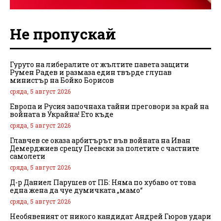
Не пропускай
Гуруто на либералите от жълтите павета защити
Румен Радев и размаза един твърде глупав
министър на Бойко Борисов
сряда, 5 август 2026
Европа и Русия започнаха тайни преговори за край на
войната в Украйна! Ето къде
сряда, 5 август 2026
Главчев се оказа арбитърът във войната на Иван
Демерджиев срещу Пеевски за полетите с частните
самолети
сряда, 5 август 2026
Д-р Даниел Парушев от ПБ: Няма по хубаво от това
една жена да чуе думичката „мамо“
сряда, 5 август 2026
Необявеният от никого кандидат Андрей Гюров удари