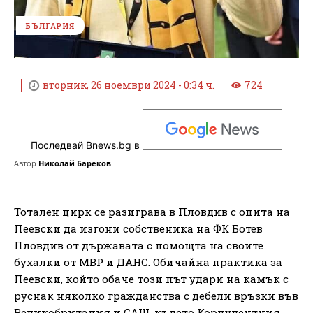
БЪЛГАРИЯ
вторник, 26 ноември 2024 - 0:34 ч.
724
Последвай Bnews.bg в
Автор
Николай Бареков
Тотален цирк се разиграва в Пловдив с опита на
Пеевски да изгони собственика на ФК Ботев
Пловдив от държавата с помощта на своите
бухалки от МВР и ДАНС. Обичайна практика за
Пеевски, който обаче този път удари на камък с
руснак няколко гражданства с дебели връзки във
Великобритания и САЩ, където Корпулентния