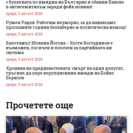
с бухалката по имиджа на България и обвини Банско
в антисемитизъм заради фейк новина!
сряда, 5 август 2026
Румен Радев: Работим неуморно, за да наваксаме
проспаните години безхаберие и политическа немощ!
сряда, 5 август 2026
Балотажът Илияна Йотова – Костя Костадинов е
възможен, логичен и полезен за партийната ни
система
сряда, 5 август 2026
Хроника на предизвестената смърт на един депутат,
тръгнал да пере корупционния имидж на Бойко
Борисов
сряда, 5 август 2026
Прочетете още