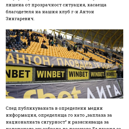
лишена от прозрачност ситуация, касаеща
благодетеля на нашия клуб г-н Антон
Зингаревич.
След публикуваната в определени медии
информация, определяща го като „заплаха за
националната сигурност“ и разясняваща за
наложената му забрана да посещава България за