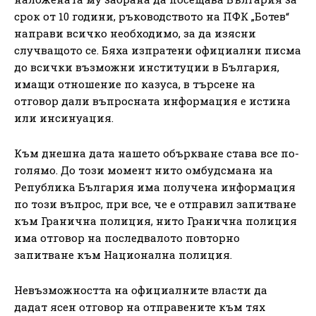
срок от 10 години, ръководството на ПФК „Ботев“
направи всичко необходимо, за да изясни
случващото се. Бяха изпратени официални писма
до всички възможни институции в България,
имащи отношение по казуса, в търсене на
отговор дали въпросната информация е истина
или инсинуация.
Към днешна дата нашето объркване става все по-
голямо. До този момент нито омбудсмана на
Република България има получена информация
по този въпрос, при все, че е отправил запитване
към Гранична полиция, нито Гранична полиция
има отговор на последвалото повторно
запитване към Национална полиция.
Невъзможността на официалните власти да
дадат ясен отговор на отправените към тях