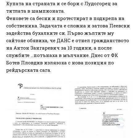
Купата на страната и се бори с Лудогорец за
титлата в шампионата.
Феновете са бесни и протестират в подкрепа на
собственика. Задачата е сложна и затова Пеевски
задейства бухалките си. Първо жълтите му
сайтояе обявиха, че ДАНС е отнел гражданството
на Антон Зангаревич за 10 години, а после
службите …потънаха в мълчание. Днес от ФК
Ботев Пловдив излязоха с нова позиция по
рейдърската сага.