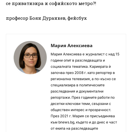
се приватизира и софийското метро?!
професор Боян Дуранкев, фейсбук
Мария Алексиева
Мария Алексиева е журналист с над 15
години опит в разследващата и
социалната тематика. Кариерата ѝ
започва през 2008 г. като репортер в
регионална телевизия, а по-късно се
специализира в политическите
разследвания и документални
репортажи. През годините работи по
десетки ключови теми, свързани с
обществен интерес и прозрачност.
През 2021 г. Мария се присъединява
към bnews.bg, където и до днес е част
от екипа на разследващите