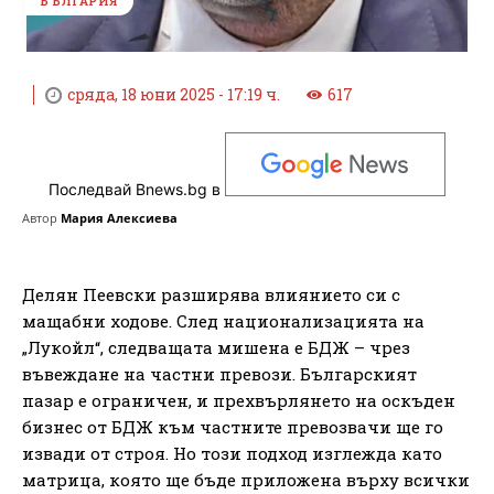
БЪЛГАРИЯ
сряда, 18 юни 2025 - 17:19 ч.
617
Последвай Bnews.bg в
Автор
Мария Алексиева
Делян Пеевски разширява влиянието си с
мащабни ходове. След национализацията на
„Лукойл“, следващата мишена е БДЖ – чрез
въвеждане на частни превози. Българският
пазар е ограничен, и прехвърлянето на оскъден
бизнес от БДЖ към частните превозвачи ще го
извади от строя. Но този подход изглежда като
матрица, която ще бъде приложена върху всички