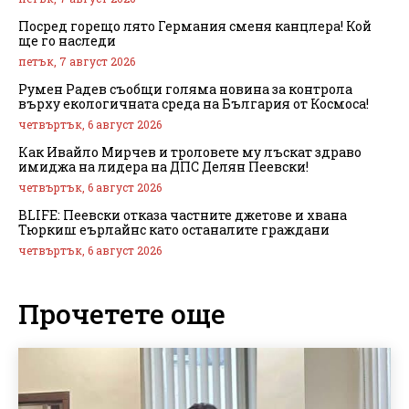
Посред горещо лято Германия сменя канцлера! Кой
ще го наследи
петък, 7 август 2026
Румен Радев съобщи голяма новина за контрола
върху екологичната среда на България от Космоса!
четвъртък, 6 август 2026
Как Ивайло Мирчев и троловете му лъскат здраво
имиджа на лидера на ДПС Делян Пеевски!
четвъртък, 6 август 2026
BLIFE: Пеевски отказа частните джетове и хвана
Тюркиш еърлайнс като останалите граждани
четвъртък, 6 август 2026
Прочетете още