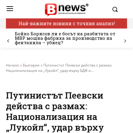
Най-важните новини с точния анализ!
Бойко Борисов ли е босът на разбитата от
МВР мощна фабрика за производство на
фентанила – убиец?
Начало
България
Путинистът Пеевски действа с размах:
Национализация на „Лукойл“, удар върху БДЖ и...
Путинистът Пеевски
действа с размах:
Национализация на
„Лукойл“, удар върху