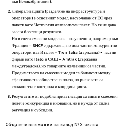
във Великобритания).
Либерализацията (разделяне на инфраструктура и
оператори) е основният модел, насърчаван от ЕС чрез
пакети като Четвъртия железопътен пакет. Но тя не дава
засега блестящи резултати.
Но в света смесени модели са по-успешни, например във
Франция – SNCF е държавна, но има частни конкурентни
оператори; във Италия – Trenitalia (държавна) + частни
фирми като Italo; в САЩ – Amtrak (държавна
междуградска), но товарните железници са частни.
Предимството на смесения модел са балансът между
ефективност и обществена полза, но рисковете са
сложността в контрола и координацията.
Резултатите от подобна приватизация са винаги смесени:
повече конкуренция и иновации, но и нужда от силна
регулация и субсидии.
Обърнете внимание на извод № 3: силна