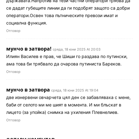
държавата.Напротив на тези частни оператори трябва да
се дадат губещите линии да ги подобрят защото са добри
оператори.Освен това пътническите превози имат и
социална функция.
Отговор
мунчо в затвора!
сряда, 18 юни 2025 At 20:03
Илиян Василев е прав, че Шиши го раздава по путински,
ама това би трябвало да очарова путиниста Бареков.
Отговор
мунчо в затвора
сряда, 18 юни 2025 At 19:04
две изнервени овчарчета цял ден се забавляваха с мене,
баби от селото ми ме шият в момента. И ми блъскат в
лицето (за упойка) снимка на ухиления Плевнелиев.
Отговор