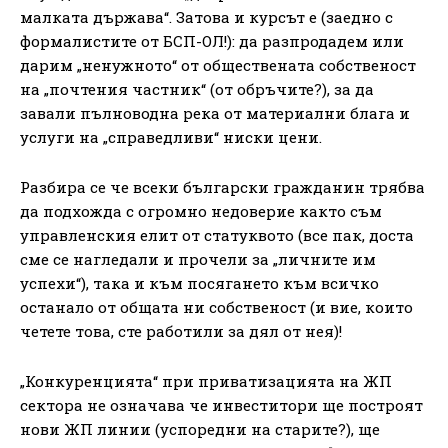
малката държава“. Затова и курсът е (заедно с
формалистите от БСП-ОЛ!): да разпродадем или
дарим „ненужното“ от обществената собственост
на „почтения частник“ (от обръчите?), за да
завали пълноводна река от материални блага и
услуги на „справедливи“ ниски цени.
Разбира се че всеки български гражданин трябва
да подхожда с огромно недоверие както съм
управленския елит от статуквото (все пак, доста
сме се нагледали и прочели за „личните им
успехи“), така и към посягането към всичко
останало от общата ни собственост (и вие, които
четете това, сте работили за дял от нея)!
„Конкуренцията“ при приватизацията на ЖП
сектора не означава че инвеститори ще построят
нови ЖП линии (успоредни на старите?), ще