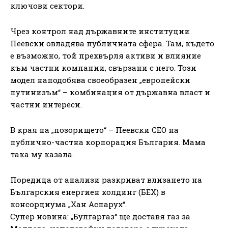
ключови сектори.
Чрез контрол над държавните институции
Пеевски овладява публичната сфера. Там, където
е възможно, той прехвърля активи и влияние
към частни компании, свързани с него. Този
модел наподобява своеобразен „европейски
путинизъм“ – комбинация от държавна власт и
частни интереси.
В края на „позорището“ – Пеевски СЕО на
публично-частна корпорация България. Мама
така му казала.
Поредица от анализи разкриват влизането на
Българския енергиен холдинг (БЕХ) в
консорциума „Хан Аспарух“.
Супер новина: „Булгаргаз“ ще доставя газ за