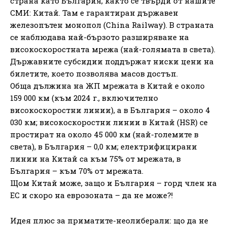
страна като България, както се твърди от нашите
СМИ: Китай. Там е гарантиран държавен
железопътен монопол (China Railway). В страната
се наблюдава най-бързото разширяване на
високоскоростната мрежа (най-голямата в света).
Държавните субсидии поддържат ниски цени на
билетите, което позволява масов достъп.
Обща дължина на ЖП мрежата в Китай е около
159 000 км (към 2024 г., включително
високоскоростни линии), а в България – около 4
030 км; високоскоростни линии в Китай (HSR) се
простират на около 45 000 км (най-големите в
света), в България – 0,0 км; електрифицирани
линии на Китай са към 75% от мрежата, в
България – към 70% от мрежата.
Щом Китай може, защо и България – горд член на
ЕС и скоро на еврозоната – да не може?!
Идея плюс за приматите-неолиберали: що да не