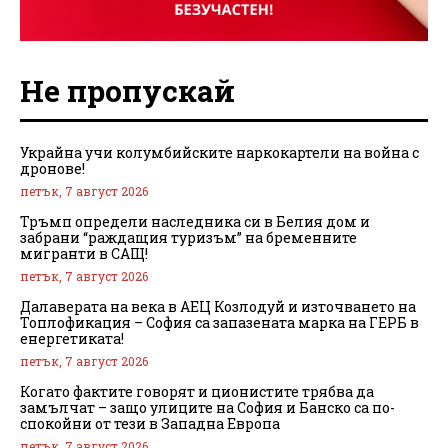
Не пропускай
Украйна учи колумбийските наркокартели на война с
дронове!
петък, 7 август 2026
Тръмп определи наследника си в Белия дом и
забрани “раждащия туризъм” на бременните
мигранти в САЩ!
петък, 7 август 2026
Далаверата на века в АЕЦ Козлодуй и източването на
Топлофикация – София са запазената марка на ГЕРБ в
енергетиката!
петък, 7 август 2026
Когато фактите говорят и ционистите трябва да
замълчат – защо улиците на София и Банско са по-
спокойни от тези в Западна Европа
петък, 7 август 2026