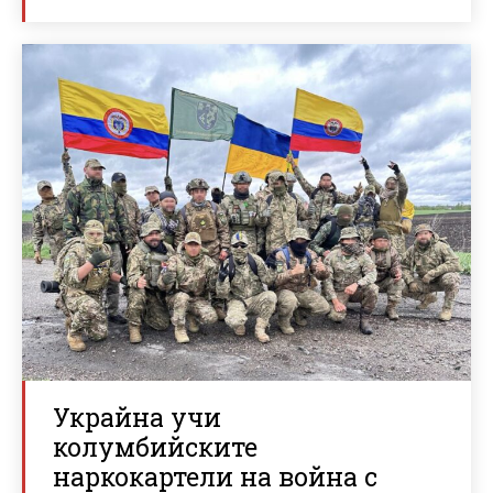
Украйна учи
колумбийските
наркокартели на война с