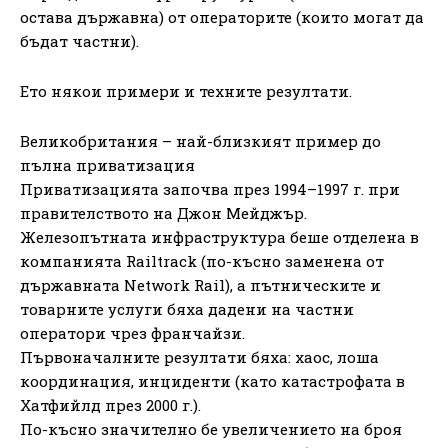
остава държавна) от операторите (които могат да
бъдат частни).
Ето някои примери и техните резултати.
Великобритания – най-близкият пример до
пълна приватизация
Приватизацията започва през 1994–1997 г. при
правителството на Джон Мейджър.
Железопътната инфраструктура беше отделена в
компанията Railtrack (по-късно заменена от
държавната Network Rail), а пътническите и
товарните услуги бяха дадени на частни
оператори чрез франчайзи.
Първоначалните резултати бяха: хаос, лоша
координация, инциденти (като катастрофата в
Хатфийлд през 2000 г.).
По-късно значително бе увеличението на броя