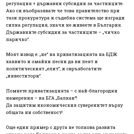
регулация + държавни субсидии за частниците.
Ако си въобразявате че това правителство при
тази прокуратура и съдебна система ще изгради
силна регулация, значи не живеете в България.
Държавните субсидии за частниците – „чичко
паричко“.
Моят извод е: „не“ на приватизацията на БДЖ
каквито и омайни песни да ви пеят и
политическият „елит“, и свръхбогатите
„инвеститори“.
Помнете приватизацията – с най-благородни
намерения – на БГА „Балкан“!
Да защитим икономическия суверенитет върху
общата ни собственост!
Още един пример с друга не толкова развита