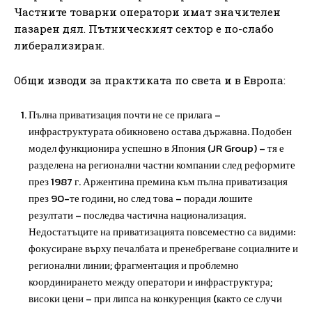
Частните товарни оператори имат значителен
пазарен дял. Пътническият сектор е по-слабо
либерализиран.
Общи изводи за практиката по света и в Европа:
Пълна приватизация почти не се прилага –
инфраструктурата обикновено остава държавна. Подобен
модел функционира успешно в Япония (JR Group) – тя е
разделена на регионални частни компании след реформите
през 1987 г. Аржентина премина към пълна приватизация
през 90-те години, но след това – поради лошите
резултати – последва частична национализация.
Недостатъците на приватизацията повсеместно са видими:
фокусиране върху печалбата и пренебрегване социалните и
регионални линии; фрагментация и проблемно
координирането между оператори и инфраструктура;
високи цени – при липса на конкуренция (както се случи