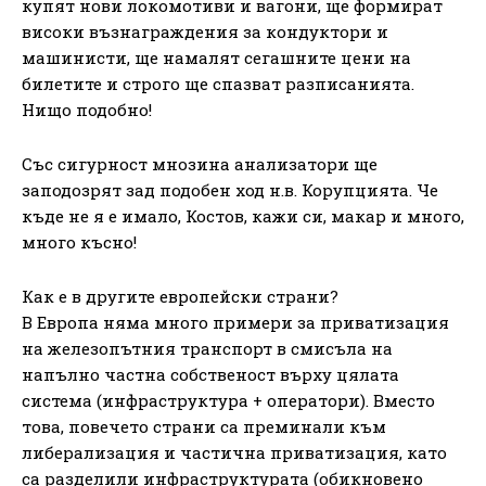
купят нови локомотиви и вагони, ще формират
високи възнаграждения за кондуктори и
машинисти, ще намалят сегашните цени на
билетите и строго ще спазват разписанията.
Нищо подобно!
Със сигурност мнозина анализатори ще
заподозрят зад подобен ход н.в. Корупцията. Че
къде не я е имало, Костов, кажи си, макар и много,
много късно!
Как е в другите европейски страни?
В Европа няма много примери за приватизация
на железопътния транспорт в смисъла на
напълно частна собственост върху цялата
система (инфраструктура + оператори). Вместо
това, повечето страни са преминали към
либерализация и частична приватизация, като
са разделили инфраструктурата (обикновено