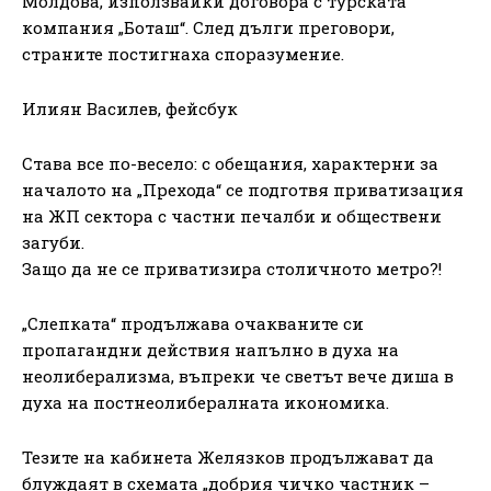
Молдова, използвайки договора с турската
компания „Боташ“. След дълги преговори,
страните постигнаха споразумение.
Илиян Василев, фейсбук
Става все по-весело: с обещания, характерни за
началото на „Прехода“ се подготвя приватизация
на ЖП сектора с частни печалби и обществени
загуби.
Защо да не се приватизира столичното метро?!
„Слепката“ продължава очакваните си
пропагандни действия напълно в духа на
неолиберализма, въпреки че светът вече диша в
духа на постнеолибералната икономика.
Тезите на кабинета Желязков продължават да
блуждаят в схемата „добрия чичко частник –