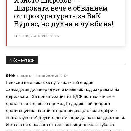
Широката вече е обвиняем
от прокуратурата за ВиК
Бургас, но духна в чужбина!
ПЕТЪК, 7 АВГУСТ 2026
4 Коментари
ане
четвъртък, 19 юни 2025 At 10:12
Пеевски не е никакъв путинист- той е един
схемаджия,далавераджия и мошеник под закрилата на
държавата . За приватизация на БДЖ по този начин е
доста тъпо в днешно време. Да дадеш най добрите
дестинации на частни оператори ,защото били добри е
пълна глупост.А другите дестинации да останат държавни.
И каква ни е ползата от тия частници -само загуба за