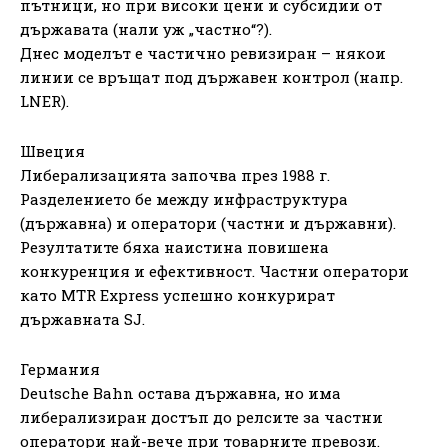
пътници, но при високи цени и субсидии от
държавата (нали уж „частно“?).
Днес моделът е частично ревизиран – някои
линии се връщат под държавен контрол (напр.
LNER).
Швеция
Либерализацията започва през 1988 г.
Разделението бе между инфраструктура
(държавна) и оператори (частни и държавни).
Резултатите бяха наистина повишена
конкуренция и ефективност. Частни оператори
като MTR Express успешно конкурират
държавната SJ.
Германия
Deutsche Bahn остава държавна, но има
либерализиран достъп до релсите за частни
оператори най-вече при товарните превози.