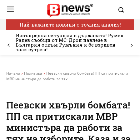
Най-важните новини с точния анализ!
Извънредна ситуация в държавата! Румен
Радев съобщи от МС: Дрон навлезе в
България откъм Румъния и бе взривен
тази сутрин!
Начало
Политика
Пеевски хвърли бомбата! ПП са притискали
МВР министъра да работи за тях...
Пеевски хвърли бомбата!
ПП са притискали МВР
министъра да работи за
тях на изборите. Каза и за