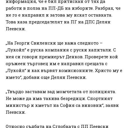
информация, че е бил притискан от тях да
работи в полза на ПП-ДБ на изборите. Разбрах, че
не го е направил и затова му искат оставката.
Това каза председателят на ПГ на ДПС Делян
Пеевски.
„На Георги Свиленски ще кажа следното –
„Лукойл“ е руска компания с руски капитали. С
нея си говори премиерът Денков. Проверете кой
оръжеен търговец им е направил срещата с
„Лукойл“ и как вървят комисионните. Христо му е
името“, добави още Делян Пеевски.
„Твърдо заставам зад момчетата от полицията.
Не може да има такива безредици. Спортният
министър и кметът на София са виновни“, заяви
Пеевски.
Относно съдбата на Сглобката с ПП Пеевски