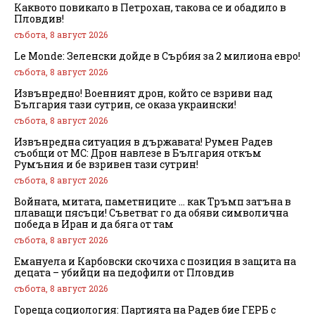
Каквото повикало в Петрохан, такова се и обадило в
Пловдив!
събота, 8 август 2026
Le Monde: Зеленски дойде в Сърбия за 2 милиона евро!
събота, 8 август 2026
Извънредно! Военният дрон, който се взриви над
България тази сутрин, се оказа украински!
събота, 8 август 2026
Извънредна ситуация в държавата! Румен Радев
съобщи от МС: Дрон навлезе в България откъм
Румъния и бе взривен тази сутрин!
събота, 8 август 2026
Войната, митата, паметниците … как Тръмп затъна в
плаващи пясъци! Съветват го да обяви символична
победа в Иран и да бяга от там
събота, 8 август 2026
Емануела и Карбовски скочиха с позиция в защита на
децата – убийци на педофили от Пловдив
събота, 8 август 2026
Гореща социология: Партията на Радев бие ГЕРБ с