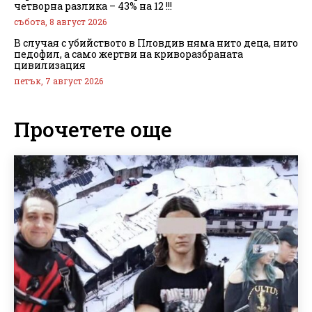
четворна разлика – 43% на 12 !!!
събота, 8 август 2026
В случая с убийството в Пловдив няма нито деца, нито
педофил, а само жертви на криворазбраната
цивилизация
петък, 7 август 2026
Прочетете още