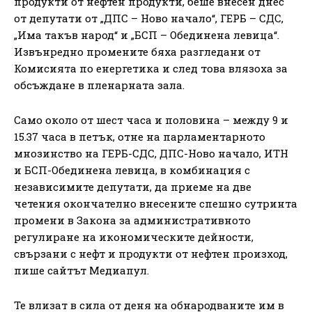
продукти от нефтен продукти, беше внесен днес
от депутати от „ДПС – Ново начало“, ГЕРБ – СДС,
„Има такъв народ“ и „БСП – Обединена левица“.
Извънредно промените бяха разгледани от
Комисията по енергетика и след това влязоха за
обсъждане в пленарната зала.
Само около от шест часа и половина – между 9 и
15.37 часа в петък, отне на парламентарното
мнозинство на ГЕРБ-СДС, ДПС-Ново начало, ИТН
и БСП-Обединена левица, в комбинация с
независимите депутати, да приеме на две
четения окончателно внесените спешно сутринта
промени в Закона за административното
регулиране на икономическите дейности,
свързани с нефт и продукти от нефтен произход,
пише сайтът Медиапул.
Те влизат в сила от деня на обнародваните им в