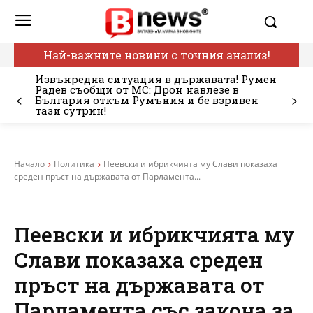
Най-важните новини с точния анализ!
Извънредна ситуация в държавата! Румен
Радев съобщи от МС: Дрон навлезе в
България откъм Румъния и бе взривен
тази сутрин!
Начало
Политика
Пеевски и ибрикчията му Слави показаха
среден пръст на държавата от Парламента...
Пеевски и ибрикчията му
Слави показаха среден
пръст на държавата от
Парламента със закона за