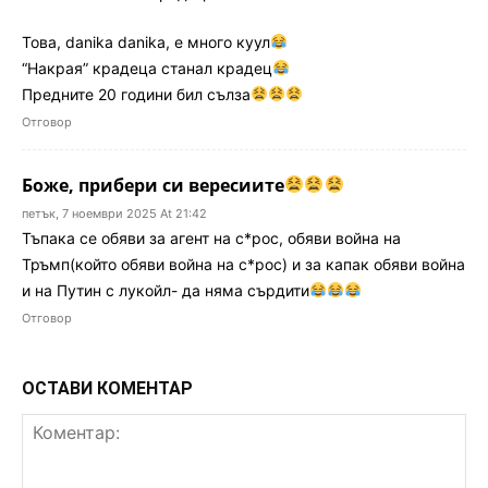
Това, danika danika, е много куул
“Накрая” крадеца станал крадец
Предните 20 години бил сълза
Отговор
Боже, прибери си вересиите
петък, 7 ноември 2025 At 21:42
Тъпака се обяви за агент на с*рос, обяви война на
Тръмп(който обяви война на с*рос) и за капак обяви война
и на Путин с лукойл- да няма сърдити
Отговор
ОСТАВИ КОМЕНТАР