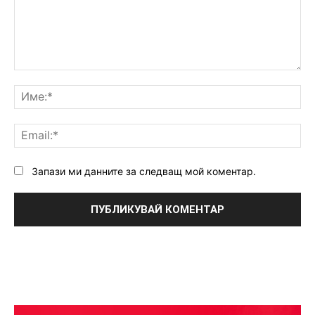
Коментар:
Им
Ema
Запази ми данните за следващ мой коментар.