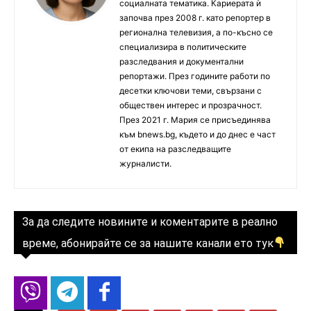
социалната тематика. Кариерата ѝ
започва през 2008 г. като репортер в
регионална телевизия, а по-късно се
специализира в политическите
разследвания и документални
репортажи. През годините работи по
десетки ключови теми, свързани с
обществен интерес и прозрачност.
През 2021 г. Мария се присъединява
към bnews.bg, където и до днес е част
от екипа на разследващите
журналисти.
За да следите новините и коментарите в реално
време, абонирайте се за нашите канали ето тук