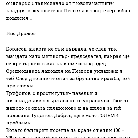
очиларко Станиславчо от “новоначалните”
крадци…и шутовете на Пеевски в т.нар.енергийна
комисия …
Иво Дражев
Борисов, никога не съм вярвала, че след три
мандата като министър- председател, накрая ще
се превърнеш в жалък и смешен крадец.
Среднощната лакомия на Пеевски унищожи и
теб. След днешният опит за брутална кражба, той
приключи.
Трифонов, с проститутки- павелки и
пилонаджийки държава не се управлява. Твоето
нивото се оказа силиконово и на пилон за гей
ползване. Гуцанов, Добрев, ще имате ГОЛЕМИ
проблеми.
Когато българин посегне да краде от едни 100 –
200 в света, никой не може да го защити или да се