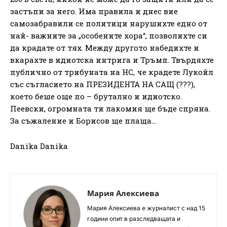
застъпи за него. Има правила и днес вие
самозабравили се политици нарушихте едно от
най- важните за „особените хора“, позволихте си
да крадате от тях. Между другото набедихте и
вкарахте в идиотска интрига и Тръмп. Твърдяхте
публично от трибуната на НС, че крадете Лукойл
със съгласието на ПРЕЗИДЕНТА НА САЩ (???),
което беше още по – брутално и идиотско.
Пеевски, огромната ти лакомия ще бъде спряна.
За съжаление и Борисов ще плаща…
Danika Danika
Мария Алексиева
Мария Алексиева е журналист с над 15
години опит в разследващата и