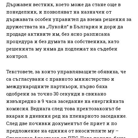
Държавен вестник, което може да стане още в
понеделник, и позволяват на назначен от
държавата особен управител да взема решения за
дружествата на „Лукойл“ в България и дори да
продаде активите им, без ясно разписана
процедура и без думата на собственика, като
решенията му няма да подлежат на съдебен
контрол.
Текстовете, за които управляващите обявиха, че
са съгласувани с правното министерство и
международните партньори, първо бяха
одобрени за точно 30 секунди в свикано
извънредно в 9 часа заседание на енергийната
комисия. Веднага след това пректозаконът бе
вкаран в дневния ред на пленарното заседание.
След две почивки документът бе приет и по
предложение на единия от вносителите му –
Станислав Анастасов от ДПС-Ново начало, беше