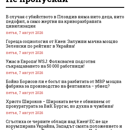
В случая с убийството в Пловдив няма нито деца, нито
педофил, а само жертви на криворазбраната
цивилизация
петък, 7 август 2026
Гореща социология от Киев: Залужни мачка мощно
Зеленски по рейтинг в Украйна!
петък, 7 август 2026
Ужас в Европа! WSJ: Фолксваген подготвя
съкращаването на 50 000 работници!
петък, 7 август 2026
Бойко Борисов ли е босът на разбитата от МВР мощна
фабрика за производство на фентанила – убиец?
петък, 7 август 2026
Христо Широков – Широката вече е обвиняем от
прокуратурата за ВиК Бургас, но духна в чужбина!
петък, 7 август 2026
Сгъстиха се черните облаци над Киев! ЕС не ще
корумпирана Украйна, Западът смята положението и