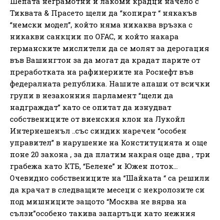
Шепата неграмотни и лакоми крадци начело с
Тиквата & Прасето щели да “копират “ някакъв
“немски модел”, който няма никаква връзка с
никакви санкции по ОFAC, и който накара
германските мислители да се молят за дерогация
във Вашингтон за да могат да крадат парите от
преработката на рафинериите на Роснефт във
федералната република. Нашите апаши от всички
групи в незаконния парламент “щели да
надграждат” като се опитат да изнудват
собствениците от виенския клон на Лукойл
Интернешенъл ..със синдик наречен “особен
управител” в нарушение на Конституцията и още
поне 20 закона , за да платим накрая още два , три
грабежа като КТБ, “Белене” и Южен поток…
Очевидно собствениците на “Шайката “ са решили
да крачат в следващите месеци с некролозите си
под мишниците защото “Москва не вярва на
сълзи”особено такива запартъци като нежния