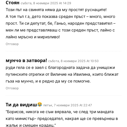
Стоян
събота, 8 ноември 2025 At 14:29
Този път на свинята няма да му простят руснаците!
А тоя тъп г.з, дето показва среден пръст – много, много
прост. Ти си депутат, бе, Ганьо, народен представител –
мен ли ме представляваш с този среден пръст, лайно с
лайно мръсно и миризливо!
Отговор
мунчо в затвора!
събота, 8 ноември 2025 At 10:50
руди гела се е заел с благородната задача да унищожи
путинските отрепки от Виличие на Ивилина, които ближат
гъза на мунчо, и е редно да му се помогне.
Отговор
Ти да видиш
петък, 7 ноември 2025 At 22:47
“Борисов, никога не съм вярвала, че след три мандата
като министър- председател, накрая ще се превърнеш в
жалък и смешен крадец.”