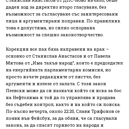
даден ход за директно второ гласуване, без
възможност за съгласуване със заинтересовани
лица и аргументирани поправки. По правилник
това е допустима, но силно оспорвана
възможност за спешно законотворчество.
Корекции все пак бяха направени на крак –
основно от Станислав Анастасов и от Павела
Митова от „Има такъв народ“, която е председател
на енергийната парламентарна комисия, но
просто изчете редакциите от листче, без
аргументи и излезе от залата. С този закон
Пеевски може да си назначи който си иска за бос
на Нефтохима и той да го управлява и продава
без съдебен контрол, както и на който си поиска.
По-късно вечерта, около 22:20, Слави Трифонов се
появи във Фейсбук, за да обяви, че са гласували
закона, за да спасят горивото на народа и