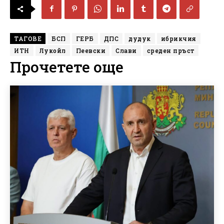
ТАГОВЕ
БСП
ГЕРБ
ДПС
дудук
ибрикчия
ИТН
Лукойл
Пеевски
Слави
среден пръст
Прочетете още