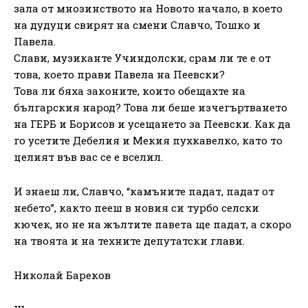
зала от мнозинството на Новото начало, в което
на дудуци свирят на смени Славчо, Тошко и
Павела.
Слави, музиканте Учиндолски, срам ли те е от
това, което прави Павела на Пеевски?
Това ли бяха законите, които обещахте на
българския народ? Това ли беше изчегъртването
на ГЕРБ и Борисов и усещането за Пеевски. Как да
го усетите Дебелия и Мекия пухкавелко, като то
целият във вас се е вселил.
И знаеш ли, Славчо, “камъните падат, падат от
небето”, както пееш в новия си турбо селски
кючек, но не на жълтите павета ще падат, а скоро
на твоята и на техните депутатски глави.
Николай Бареков