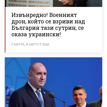
Извънредно! Военният
дрон, който се взриви над
България тази сутрин, се
оказа украински!
СЪБОТА, 8 АВГУСТ 2026