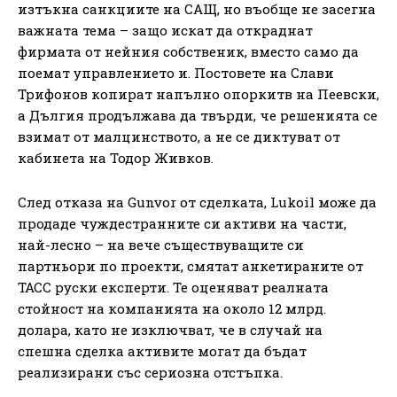
изтъкна санкциите на САЩ, но въобще не засегна
важната тема – защо искат да откраднат
фирмата от нейния собственик, вместо само да
поемат управлението и. Постовете на Слави
Трифонов копират напълно опоркитв на Пеевски,
а Дългия продължава да твърди, че решенията се
взимат от малцинството, а не се диктуват от
кабинета на Тодор Живков.
След отказа на Gunvor от сделката, Lukoil може да
продаде чуждестранните си активи на части,
най-лесно – на вече съществуващите си
партньори по проекти, смятат анкетираните от
ТАСС руски експерти. Те оценяват реалната
стойност на компанията на около 12 млрд.
долара, като не изключват, че в случай на
спешна сделка активите могат да бъдат
реализирани със сериозна отстъпка.