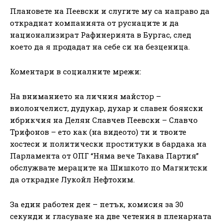
Плановете на Пеевски и слугите му са направо да
откраднат компанията от руснаците и да
национализират Рафинерията в Бургас, след
което да я продадат на себе си на безценица.
Коментари в социалните мрежи:
На вниманието на личния майстор –
виолончелист, дудукар, духар и славен боянски
ибрикчия на Делян Славчев Пеевски – Славчо
Трифонов – ето как (на видеото) ти и твоите
хостеси и политически проституки в бардака на
Парламента от ОПГ “Няма вече Такава Партия”
обслужвате мераците на Шишкото по Магнитски
да открадне Лукойл Нефтохим.
За един работен ден – петък, комисия за 30
секунди и гласуване на две четения в пленарната