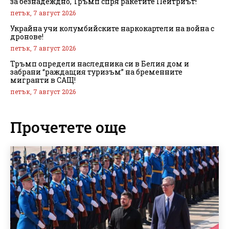
за безнадеждно, Тръмп спря ракетите Пейтриът!
петък, 7 август 2026
Украйна учи колумбийските наркокартели на война с
дронове!
петък, 7 август 2026
Тръмп определи наследника си в Белия дом и
забрани “раждащия туризъм” на бременните
мигранти в САЩ!
петък, 7 август 2026
Прочетете още