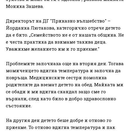
Моника Зашева.
Директорът на ДГ "Приказно вълшебство" –
Йорданка Лютакова, категорично отрече детето
да е бито. „Семейството не е от нашата община. Не
е честа практика да взимаме такива деца.
Уважихме желанието им и го приехме."
Проблемите започнаха още на втория ден. Тогава
момиченцето вдигна температура и започна да
повръща. Медицинските сестри помолиха
родителите да вземат детето на обед. Майката ми
се обади и ми вдигна скандал защо сме го
върнали, след като било в добро здравословно
състояние.
На другия ден детето беше добре и отново го
приехме. То отново вдигна температура и пак