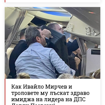
Как Ивайло Мирчев и
троловете му лъскат здраво
имиджа на лидера на ДПС