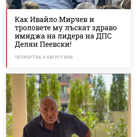
Как Ивайло Мирчев и
троловете му лъскат здраво
имиджа на лидера на ДПС
Делян Пеевски!
ЧЕТВЪРТЪК, 6 АВГУСТ 2026