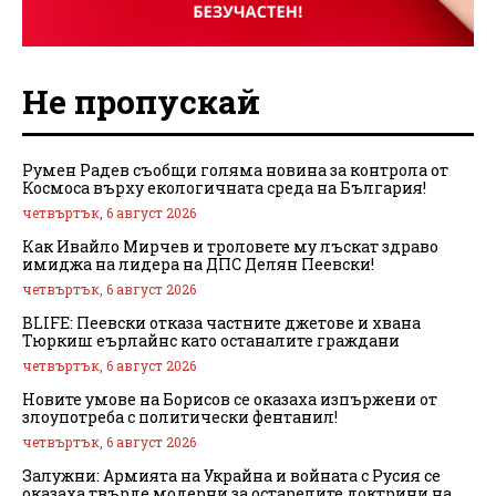
Не пропускай
Румен Радев съобщи голяма новина за контрола от
Космоса върху екологичната среда на България!
четвъртък, 6 август 2026
Как Ивайло Мирчев и троловете му лъскат здраво
имиджа на лидера на ДПС Делян Пеевски!
четвъртък, 6 август 2026
BLIFE: Пеевски отказа частните джетове и хвана
Тюркиш еърлайнс като останалите граждани
четвъртък, 6 август 2026
Новите умове на Борисов се оказаха изпържени от
злоупотреба с политически фентанил!
четвъртък, 6 август 2026
Залужни: Армията на Украйна и войната с Русия се
оказаха твърде модерни за остарелите доктрини на