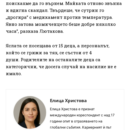
поискахме да го върнем. Майката отново звънна
и вдигна скандал. Твърдеше, че сутрин го
„дрогира” с медикамент против температура.
Явно затова момиченцето беше добре няколко
часа”, разказа Лютакова.
Яслата се посещава от 15 деца, а персоналът,
който се грижи за тях, се състои от 4
души. Родителите на останалите деца са
категорични, че досега случай на насилие не е
имало.
Елица Христова
Елица Христова е признат
международен кореспондент с над 17
години опит в отразяването на
глобални събития. Кариерният ѝ път