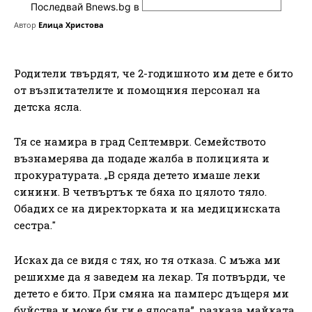
Последвай Bnews.bg в
Автор
Елица Христова
Родители твърдят, че 2-годишното им дете е бито
от възпитателите и помощния персонал на
детска ясла.
Тя се намира в град Септември. Семейството
възнамерява да подаде жалба в полицията и
прокуратурата. „В сряда детето имаше леки
синини. В четвъртък те бяха по цялото тяло.
Обадих се на директорката и на медицинската
сестра."
Исках да се видя с тях, но тя отказа. С мъжа ми
решихме да я заведем на лекар. Тя потвърди, че
детето е бито. При смяна на памперс дъщеря ми
буйства и може би ги е ядосала”, разказа майката