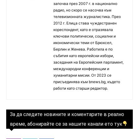
започва през 2007 г. в национално
радио, но скоро се насочва към
телевизионната журналистика. През
2012 г. Елица става чуждестранен
кореспондент, като е отразявала
ключови политически, социални и
икономически теми от Брюксел,
Берлин и Женева. Работила е по
събития като европейски избори,
заседания на Европейския парламент,
международни конференции и
хуманитарни мисии. От 2023 се
присъединява към bnews.bg, където
работи като старши редактор.
За да следите новините и коментарите в реално
време, абонирайте се за нашите канали ето тук