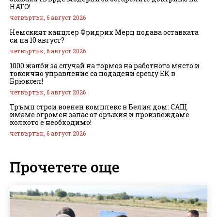
НАТО!
четвъртък, 6 август 2026
Немският канцлер Фридрих Мерц подава оставката
си на 10 август?
четвъртък, 6 август 2026
1000 жалби за случай на тормоз на работното място и
токсично управление са подадени срещу ЕК в
Брюксел!
четвъртък, 6 август 2026
Тръмп строи военен комплекс в Белия дом: САЩ
имаме огромен запас от оръжия и произвеждаме
колкото е необходимо!
четвъртък, 6 август 2026
Прочетете още