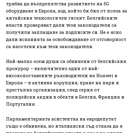
трябва да възпрепятства развитието на 5G
оборудване в Европа, ход, който би бил от полза за
китайския технологичен гигант. Белгийските
власти проверяват дали тези законодатели са
получили заплащане за подписите си. Не е ясно
дали исканията за освобождаване от отговорност
са насочени към тези законодатели.
Най-малко осем души са обвинени от белгийския
прокурор – включително един от най-
високопоставените ръководители на Huawei в
Европа – в активна корупция, пране на пари и
престъпна организация, след серия от
полицейски акции в обекти в Белгия, Франция и
Португалия.
Парламентарната асистентка на евродепутат
също е обвинена, но италиански съд отказа да я
предаде на белгийските власти в края на април,