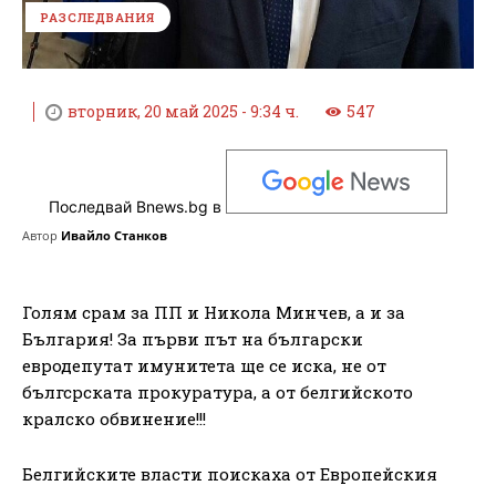
РАЗСЛЕДВАНИЯ
вторник, 20 май 2025 - 9:34 ч.
547
Последвай Bnews.bg в
Автор
Ивайло Станков
Голям срам за ПП и Никола Минчев, а и за
България! За първи път на български
евродепутат имунитета ще се иска, не от
бългсрската прокуратура, а от белгийското
кралско обвинение!!!
Белгийските власти поискаха от Европейския