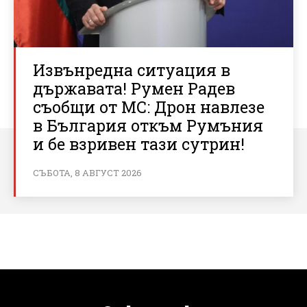
Извънредна ситуация в
държавата! Румен Радев
съобщи от МС: Дрон навлезе
в България откъм Румъния
и бе взривен тази сутрин!
СЪБОТА, 8 АВГУСТ 2026