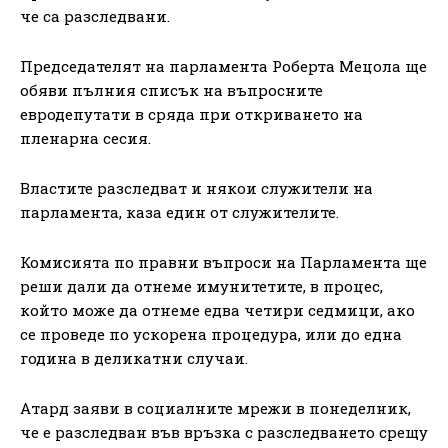
че са разследвани.
Председателят на парламента Роберта Мецола ще
обяви пълния списък на въпросните
евродепутати в сряда при откриването на
пленарна сесия.
Властите разследват и някои служители на
парламента, каза един от служителите.
Комисията по правни въпроси на Парламента ще
реши дали да отнеме имунитетите, в процес,
който може да отнеме едва четири седмици, ако
се проведе по ускорена процедура, или до една
година в деликатни случаи.
Атард заяви в социалните мрежи в понеделник,
че е разследван във връзка с разследването срещу