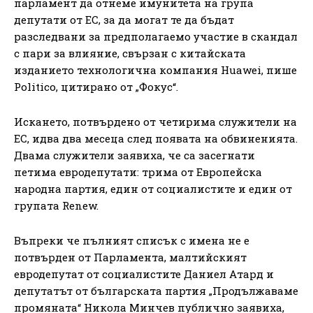
парламент да отнеме имунитета на група
депутати от ЕС, за да могат те да бъдат
разследвани за предполагаемо участие в скандал
с пари за влияние, свързан с китайската
изданието технологична компания Huawei, пише
Politico, цитирано от „Фокус“.
Искането, потвърдено от четирима служители на
ЕС, идва два месеца след появата на обвиненията.
Двама служители заявиха, че са засегнати
петима евродепутати: трима от Европейска
народна партия, един от социалистите и един от
групата Renew.
Въпреки че пълният списък с имена не е
потвърден от Парламента, малтийският
евродепутат от социалистите Даниел Атард и
депутатът от българската партия „Продължаваме
промяната“ Никола Минчев публично заявиха,