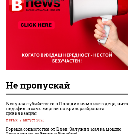
Не пропускай
В случая с убийството в Пловдив няма нито деца, нито
педофил, а само жертви на криворазбраната
цивилизация
петък, 7 август 2026
Гореща социология от Киев: Залужни мачка мощно
Зеленски по рейтинг в Украйна!