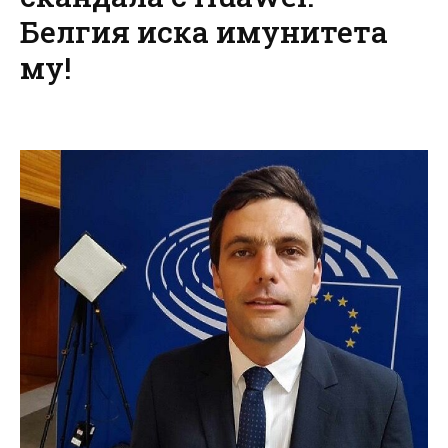
Белгия иска имунитета
му!