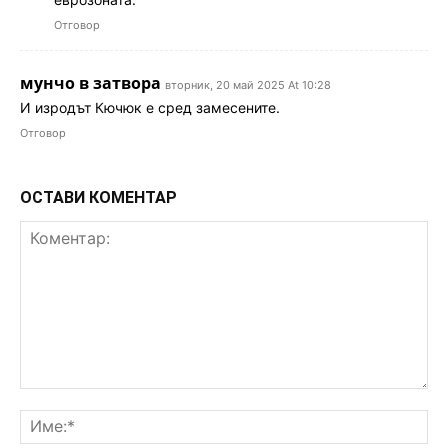
Отговор
мунчо в затвора
вторник, 20 май 2025 At 10:28
И изродът Кючюк е сред замесените.
Отговор
ОСТАВИ КОМЕНТАР
Коментар:
Им