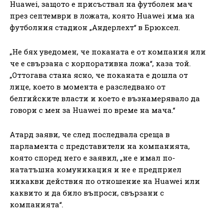
Huawei, защото е присъствал на футболен мач
през септември в ложата, която Huawei има на
футболния стадион „Андерлехт“ в Брюксел.
„Не бях уведомен, че поканата е от компания или
че е свързана с корпоративна ложа“, каза той.
„Оттогава стана ясно, че поканата е дошла от
лице, което в момента е разследвано от
белгийските власти и което е възнамерявало да
говори с мен за Huawei по време на мача.“
Атард заяви, че след последвала среща в
парламента с представители на компанията,
която според него е заявил, „не е имал по-
нататъшна комуникация и не е предприел
никакви действия по отношение на Huawei или
каквито и да било въпроси, свързани с
компанията“.