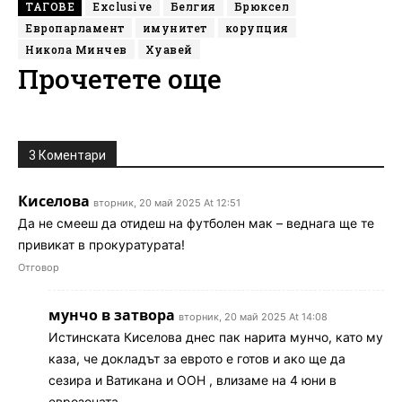
ТАГОВЕ
Exclusive
Белгия
Брюксел
Европарламент
имунитет
корупция
Никола Минчев
Хуавей
Прочетете още
3 Коментари
Киселова
вторник, 20 май 2025 At 12:51
Да не смееш да отидеш на футболен мак – веднага ще те
привикат в прокуратурата!
Отговор
мунчо в затвора
вторник, 20 май 2025 At 14:08
Истинската Киселова днес пак нарита мунчо, като му
каза, че докладът за еврото е готов и ако ще да
сезира и Ватикана и ООН , влизаме на 4 юни в
еврозоната.