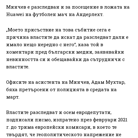
Минчев е разследван и за посещение в ложата на
Huawei на футболен мач на Андерлехт.
„Моето присъствие на това събитие сега е
причина властите да искат да разследват дали е
имало нещо нередно с него“, каза той в
коментари пред български медии, заявявайки
невинността си и обещавайки да сътрудничи с
властите.
Офисите на асистента на Минчев, Адам Мухтар,
бяха претърсени от полицията в средата на
март.
Властите разследват и осем евродепутати,
подписали писмо, изпратено през февруари 2021
г. до трима европейски комисари, в което те
твърдят, че геополитическото напрежение не