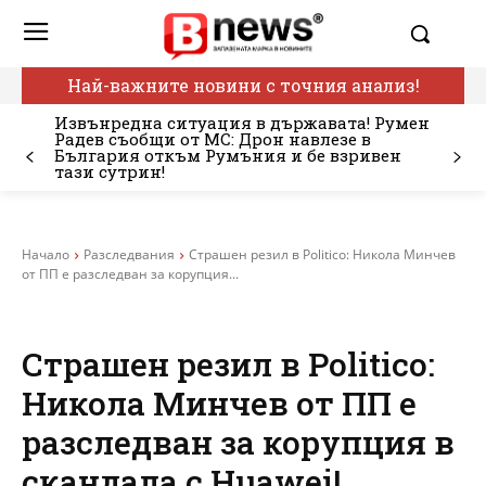
Най-важните новини с точния анализ!
Извънредна ситуация в държавата! Румен
Радев съобщи от МС: Дрон навлезе в
България откъм Румъния и бе взривен
тази сутрин!
Начало
Разследвания
Страшен резил в Politico: Никола Минчев
от ПП е разследван за корупция...
Страшен резил в Politico:
Никола Минчев от ПП е
разследван за корупция в
скандала с Huawei!