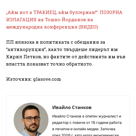
„Айм нот а ТРАКИЕЦ, айм булгериан!“: ПОЗОРНА
ИЗЛАГАЦИЯ на Тошко Йорданов на
международна конференция (ВИДЕО)
ПП влязоха в политиката с обещания за
“антикорупция”, както твърдеше лидерът им
Кирил Петков, но фактите от действията им във
властта показват точно обратното.
Източник: glasove.com
Ивайло Станков
Ивайло Станков е опитен журналист и
редактор с повече от 18 години работа
в печатни и онлайн медии. Започва
през 2006 г. като млад икономически