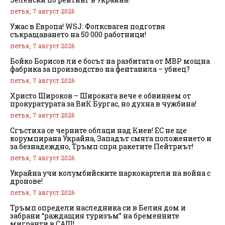
петък, 7 август 2026
Ужас в Европа! WSJ: Фолксваген подготвя
съкращаването на 50 000 работници!
петък, 7 август 2026
Бойко Борисов ли е босът на разбитата от МВР мощна
фабрика за производство на фентанила – убиец?
петък, 7 август 2026
Христо Широков – Широката вече е обвиняем от
прокуратурата за ВиК Бургас, но духна в чужбина!
петък, 7 август 2026
Сгъстиха се черните облаци над Киев! ЕС не ще
корумпирана Украйна, Западът смята положението и
за безнадеждно, Тръмп спря ракетите Пейтриът!
петък, 7 август 2026
Украйна учи колумбийските наркокартели на война с
дронове!
петък, 7 август 2026
Тръмп определи наследника си в Белия дом и
забрани “раждащия туризъм” на бременните
мигранти в САЩ!