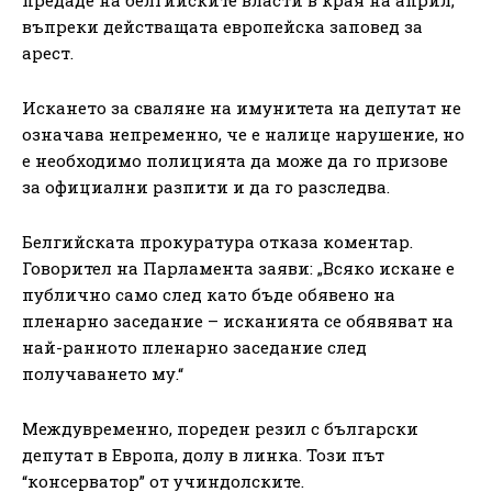
въпреки действащата европейска заповед за
арест.
Искането за сваляне на имунитета на депутат не
означава непременно, че е налице нарушение, но
е необходимо полицията да може да го призове
за официални разпити и да го разследва.
Белгийската прокуратура отказа коментар.
Говорител на Парламента заяви: „Всяко искане е
публично само след като бъде обявено на
пленарно заседание – исканията се обявяват на
най-ранното пленарно заседание след
получаването му.“
Междувременно, пореден резил с български
депутат в Европа, долу в линка. Този път
“консерватор” от учиндолските.