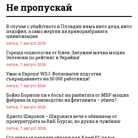
Не пропускай
В случая с убийството в Пловдив няма нито деца, нито
педофил, а само жертви на криворазбраната
цивилизация
петък, 7 август 2026
Гореща социология от Киев: Залужни мачка мощно
Зеленски по рейтинг в Украйна!
петък, 7 август 2026
Ужас в Европа! WSJ: Фолксваген подготвя
съкращаването на 50 000 работници!
петък, 7 август 2026
Бойко Борисов ли е босът на разбитата от МВР мощна
фабрика за производство на фентанила – убиец?
петък, 7 август 2026
Христо Широков – Широката вече е обвиняем от
прокуратурата за ВиК Бургас, но духна в чужбина!
петък, 7 август 2026
Сгъстиха се черните облаци над Киев! ЕС не ще