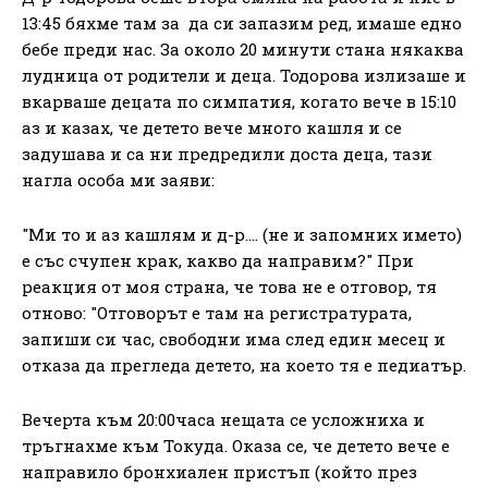
13:45 бяхме там за да си запазим ред, имаше едно
бебе преди нас. За около 20 минути стана някаква
лудница от родители и деца. Тодорова излизаше и
вкарваше децата по симпатия, когато вече в 15:10
аз и казах, че детето вече много кашля и се
задушава и са ни предредили доста деца, тази
нагла особа ми заяви:
"Ми то и аз кашлям и д-р…. (не и запомних името)
е със счупен крак, какво да направим?" При
реакция от моя страна, че това не е отговор, тя
отново: "Отговорът е там на регистратурата,
запиши си час, свободни има след един месец и
отказа да прегледа детето, на което тя е педиатър.
Вечерта към 20:00часа нещата се усложниха и
тръгнахме към Токуда. Оказа се, че детето вече е
направило бронхиален пристъп (който през