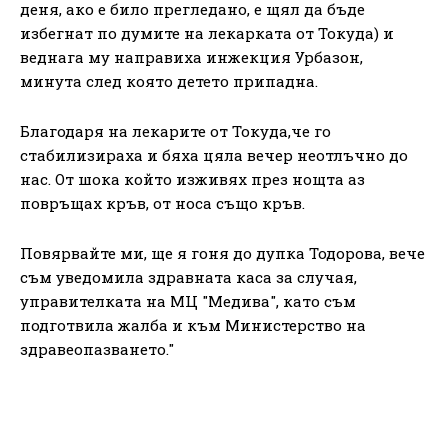
деня, ако е било прегледано, е щял да бъде
избегнат по думите на лекарката от Токуда) и
веднага му направиха инжекция Урбазон,
минута след която детето припадна.
Благодаря на лекарите от Токуда,че го
стабилизираха и бяха цяла вечер неотлъчно до
нас. От шока който изживях през нощта аз
повръщах кръв, от носа също кръв.
Повярвайте ми, ще я гоня до дупка Тодорова, вече
съм уведомила здравната каса за случая,
управителката на МЦ "Медива", като съм
подготвила жалба и към Министерство на
здравеопазването."