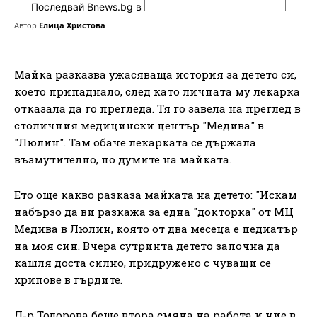
Последвай Bnews.bg в
Автор
Елица Христова
Майка разказва ужасяваща история за детето си,
което припаднало, след като личната му лекарка
отказала да го прегледа. Тя го завела на преглед в
столичния медицински център "Медива" в
"Люлин". Там обаче лекарката се държала
възмутително, по думите на майката.
Ето още какво разказа майката на детето: "Искам
набързо да ви разкажа за една "докторка" от МЦ
Медива в Люлин, която от два месеца е педиатър
на моя син. Вчера сутринта детето започна да
кашля доста силно, придружено с чуващи се
хрипове в гърдите.
Д-р Тодорова беше втора смяна на работа и ние в