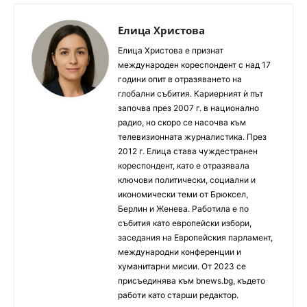
Елица Христова
Елица Христова е признат
международен кореспондент с над 17
години опит в отразяването на
глобални събития. Кариерният ѝ път
започва през 2007 г. в национално
радио, но скоро се насочва към
телевизионната журналистика. През
2012 г. Елица става чуждестранен
кореспондент, като е отразявала
ключови политически, социални и
икономически теми от Брюксел,
Берлин и Женева. Работила е по
събития като европейски избори,
заседания на Европейския парламент,
международни конференции и
хуманитарни мисии. От 2023 се
присъединява към bnews.bg, където
работи като старши редактор.