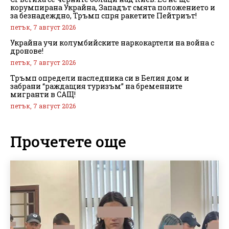
корумпирана Украйна, Западът смята положението и
за безнадеждно, Тръмп спря ракетите Пейтриът!
петък, 7 август 2026
Украйна учи колумбийските наркокартели на война с
дронове!
петък, 7 август 2026
Тръмп определи наследника си в Белия дом и
забрани “раждащия туризъм” на бременните
мигранти в САЩ!
петък, 7 август 2026
Прочетете още