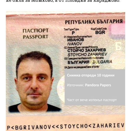
не била за Момково, а от Пловдив за Караджово.