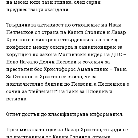
на месец юли тази година, след серия
предшестващи скандали.
Твърдяната активност по отношение на Иван
Петлешков от страна на Калин Стоянов и Лазар
Христов е в синхрон с твърденията за тлеещ
конфликт между олигарха и санкциониран за
корупция по закона Магнитски лидер на ДПС –
Ново Начало Делян Пеевски и сочения за
престъпен бос Христофорос Аманатидис – Таки.
За Стоянов и Христов се счита, че са
изключително близки до Пеевски, а Петлешков е
сочен за “лейтенант“ на Таки за Пловдив и
региона.
Отнет достъп до класифицирана информация.
През миналата година Лазар Христов, твърди се
по инструкция от Калин Стоянов, отнема