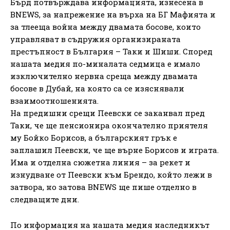
Бърд потвърждава информацията, изнесена в
BNEWS, за напрежение на върха на БГ Мафията и
за тлееща война между двамата босове, които
управляват в съдружия организираната
престъпност в България – Таки и Шиши. Според
нашата медия по-миналата седмица е имало
изключително нервна среща между двамата
босове в Дубай, на която са се изяснявали
взаимоотношенията.
На предишни срещи Пеевски се заканвал пред
Таки, че ще пенсионира окончателно приятеля
му Бойко Борисов, а българският грък е
заплашил Пеевски, че ще върне Борисов и играта.
Има и отделна сюжетна линия – за рекет и
изнудване от Пеевски към Брендо, който лежи в
затвора, но затова BNEWS ще пише отделно в
следващите дни.
По информация на нашата медия наследникът