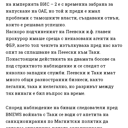
на империята ВИС – 2 е с временна забрана за
напускане на ОАЕ, но той и преди е имал
проблеми с тамошните власти, създавани отвън,
които е решавал успешно.
Наскоро подчиненият на Пеевски и.ф. главен
прокурор имаше среща с неназовани агенти на
ФБР, което топ ченгета изтълкуваха пред нас като
опит за сплашване на Пееески към Таки.
Понастоящем действията на двамата босове са
под стриктното наблюдение и се следят от
няколко западни служби. Пеевски и Таки имат
много общи разностранни бизнеси, както
легални, така и нелегално, но разривът между
тях винаги е бил въпрос на време.
Според наблюдение на бивши следователи пред
BNEWS войната с Таки се води от апетита на
санкционирания по Магнитски политик да
овладее еднолично цялата организирана