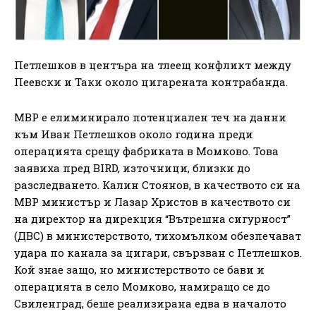
Петлешков в центъра на тлеещ конфликт между
Пеевски и Таки около цигарената контрабанда.
МВР е елиминирало потенциален теч на данни
към Иван Петлешков около година преди
операцията срещу фабриката в Момково. Това
заявиха пред BIRD, източници, близки до
разследването. Калин Стоянов, в качеството си на
МВР министър и Лазар Христов в качеството си
на директор на дирекция “Вътрешна сигурност”
(ДВС) в министерството, тихомълком обезпечават
удара по канала за цигари, свързван с Петлешков.
Кой знае защо, но министерството се бави и
операцията в село Момково, намиращо се до
Свиленград, беше реализирана едва в началото