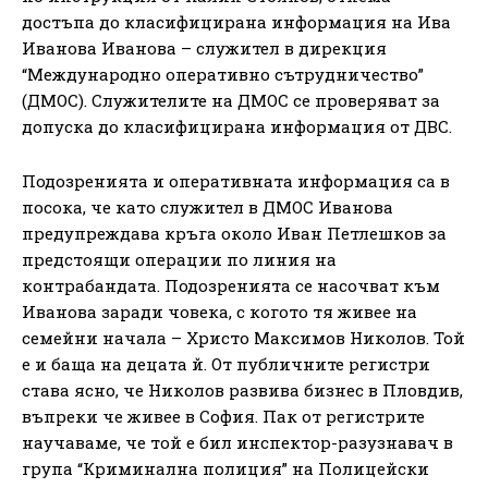
достъпа до класифицирана информация на Ива
Иванова Иванова – служител в дирекция
“Международно оперативно сътрудничество”
(ДМОС). Служителите на ДМОС се проверяват за
допуска до класифицирана информация от ДВС.
Подозренията и оперативната информация са в
посока, че като служител в ДМОС Иванова
предупреждава кръга около Иван Петлешков за
предстоящи операции по линия на
контрабандата. Подозренията се насочват към
Иванова заради човека, с когото тя живее на
семейни начала – Христо Максимов Николов. Той
е и баща на децата й. От публичните регистри
става ясно, че Николов развива бизнес в Пловдив,
въпреки че живее в София. Пак от регистрите
научаваме, че той е бил инспектор-разузнавач в
група “Криминална полиция” на Полицейски