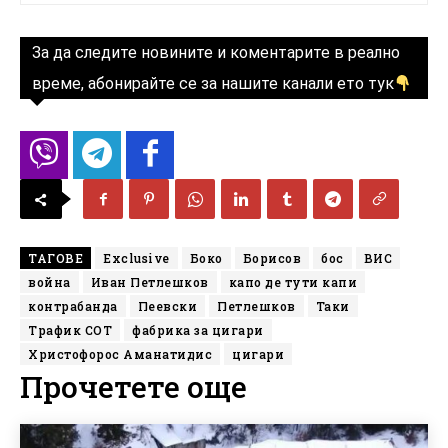
За да следите новините и коментарите в реално
време, абонирайте се за нашите канали ето тук
ТАГОВЕ
Exclusive
Боко
Борисов
бос
ВИС
война
Иван Петлешков
капо де тути капи
контрабанда
Пеевски
Петлешков
Таки
Трафик СОТ
фабрика за цигари
Христофорос Аманатидис
цигари
Прочетете още