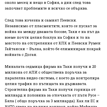
около месец и нещо в София, а дни след това
започват проблемите и всичко се обърква.
След това изчезна и самият Пеевски.
Независимо от пласментите, които се пускат за
война на между двамата босове, Таки е на път да
вземе почти целия боклук на София и то на
мястото на отстреляния от КПК и Пеевски Румен
Гайтански – Вълка, който бе елиминиран покрай
войната с Доган.
Миналата седмица фирма на Таки получи и 20
милиона от АПИ с обществена поръчка за
паралелна видео система, с което да контролира
целия трафик по пътищата на държавата.
Строителна фирма на Таки получи горница от
милиард и половина за отсечката от пътя Русе –
Бяла ( общо поръчка за 3 милиарда). Как ли ЕС и
НАТО гледа на пълния контрол, който Мафията