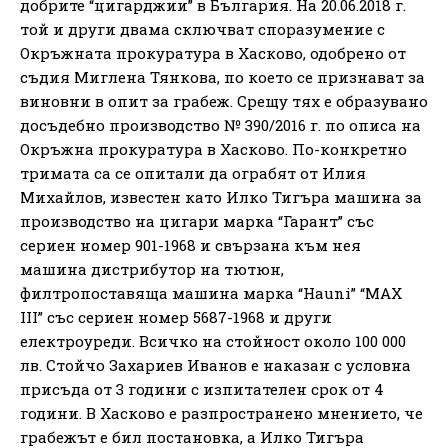
добрите “цигарджии” в България. На 20.06.2018 г.
той и други двама сключват споразумение с
Окръжната прокуратура в Хасково, одобрено от
съдия Миглена Тянкова, по което се признават за
виновни в опит за грабеж. Срещу тях е образувано
досъдебно производство № 390/2016 г. по описа на
Окръжна прокуратура в Хасково. По-конкретно
тримата са се опитали да ограбят от Илия
Михайлов, известен като Илко Тигъра машина за
производство на цигари марка “Гарант” със
сериен номер 901-1968 и свързана към нея
машина дистрибутор на тютюн,
филтропоставяща машина марка “Hauni” “МАХ
III” със сериен номер 5687-1968 и други
електроуреди. Всичко на стойност около 100 000
лв. Стойчо Захариев Иванов е наказан с условна
присъда от 3 години с изпитателен срок от 4
години. В Хасково е разпространено мнението, че
грабежът е бил постановка, а Илко Тигъра