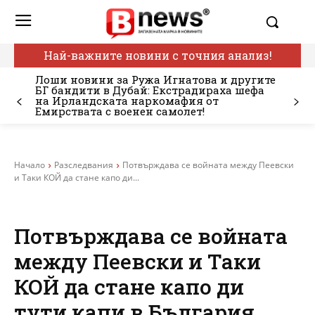
Най-важните новини с точния анализ!
Лоши новини за Ружа Игнатова и другите
БГ бандити в Дубай: Екстрадираха шефа
на Ирландската наркомафия от
Емирствата с военен самолет!
Начало
Разследвания
Потвърждава се войната между Пеевски
и Таки КОЙ да стане капо ди...
Потвърждава се войната
между Пеевски и Таки
КОЙ да стане капо ди
тути капи в България