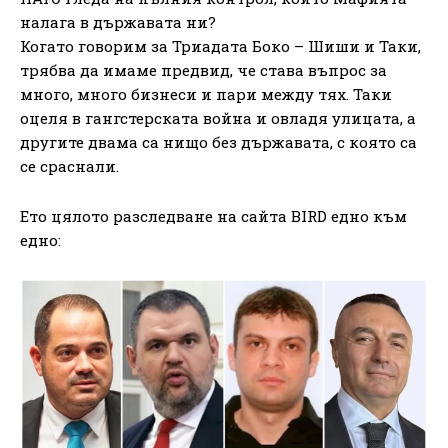
налага в държавата ни?
Когато говорим за Триадата Боко – Шиши и Таки,
трябва да имаме предвид, че става въпрос за
много, много бизнеси и пари между тях. Таки
оцеля в гангстерската война и овладя улицата, а
другите двама са нищо без държавата, с която са
се сраснали.
Ето цялото разследване на сайта BIRD едно към
едно: