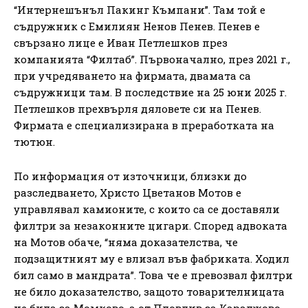
“Интернешънъл Пакинг Къмпани”. Там той е
съдружник с Емилиян Ненов Пенев. Пенев е
свързано лице е Иван Петлешков през
компанията “Филтаб”. Първоначално, през 2021 г.,
при учредяването на фирмата, двамата са
съдружници там. В последствие на 25 юни 2025 г.
Петлешков прехвърля дяловете си на Пенев.
Фирмата е специализирана в преработката на
тютюн.
По информация от източници, близки до
разследването, Христо Цветанов Мотов е
управлявал камионите, с които са се доставяли
филтри за незаконните цигари. Според адвоката
на Мотов обаче, “няма доказателства, че
подзащитният му е влизал във фабриката. Ходил
бил само в мандрата”. Това че е превозвал филтри
не било доказателство, защото товарителницата