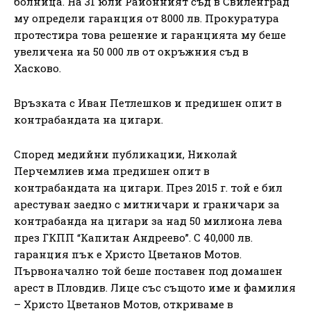
болница. На 31 юли Районният съд в Свиленград
му определи гаранция от 8000 лв. Прокуратура
протестира това решение и гаранцията му беше
увеличена на 50 000 лв от окръжния съд в
Хасково.
Връзката с Иван Петлешков и предишен опит в
контрабандата на цигари.
Според медийни публикации, Николай
Перчемлиев има предишен опит в
контрабандата на цигари. През 2015 г. той е бил
арестуван заедно с митничари и граничари за
контрабанда на цигари за над 50 милиона лева
през ГКПП “Капитан Андреево”. С 40,000 лв.
гаранция пък е Христо Цветанов Мотов.
Първоначално той беше поставен под домашен
арест в Пловдив. Лице със същото име и фамилия
– Христо Цветанов Мотов, откриваме в