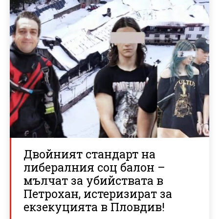
Двойният стандарт на
либералния соц балон –
мълчат за убийствата в
Петрохан, истеризират за
екзекуцията в Пловдив!