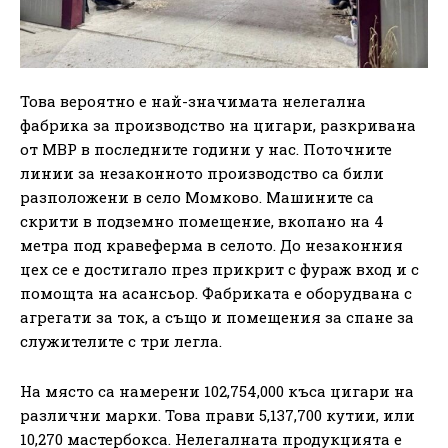
Това вероятно е най-значимата нелегална
фабрика за производство на цигари, разкривана
от МВР в последните години у нас. Поточните
линии за незаконното производство са били
разположени в село Момково. Машините са
скрити в подземно помещение, вкопано на 4
метра под кравеферма в селото. До незаконния
цех се е достигало през прикрит с фураж вход и с
помощта на асансьор. Фабриката е оборудвана с
агрегати за ток, а също и помещения за спане за
служителите с три легла.
На място са намерени 102,754,000 къса цигари на
различни марки. Това прави 5,137,700 кутии, или
10,270 мастербокса. Нелегалната продукцията е