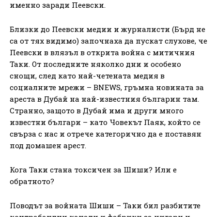
именно заради Пеевски.
Близки до Пеевски медии и журналисти (Бърд не
са от тях видимо) започнаха да пускат слухове, че
Пеевски в влязъл в открита война с митичния
Таки. От последните няколко дни и особено
снощи, след като най-четената медия в
социалните мрежи – BNEWS, гръмна новината за
ареста в Дубай на най-известния българин там.
Странно, защото в Дубай има и други много
известни българи – като Човекът Паяк, който се
свърза с нас и отрече категорично да е поставян
под домашен арест.
Кога Таки стана токсичен за Шиши? Или е
обратното?
Поводът за войната Шиши – Таки бил разбитите
контрабандни канали и фабрики за цигари и