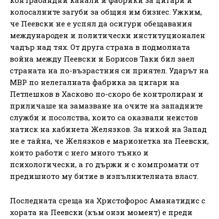
колосалните загуби за общия им бизнес. Ужким,
че Пеевски не е успял да осигури обещавания
международен и политически институционален
чадър над тях. От друга страна в подмолната
война между Пеевски и Борисов Таки бил заел
страната на по-възрастния си приятел. Ударът на
МВР по нелегалната фабрика за цигари на
Петлешков в Хасково по-скоро бе контролиран и
приличаше на замазване на очите на западните
служби и посолства, които са оказвали неистов
натиск на кабинета Желязков. За никой на Запад
не е тайна, че Желязков е марионетка на Пеевски,
които работи с него много тънко и
психологически, а го държи и с компромати от
предишното му битие в изпълнителната власт.
Последната среща на Христофорос Аманатидис с
хората на Пеевски (към онзи момент) е преди