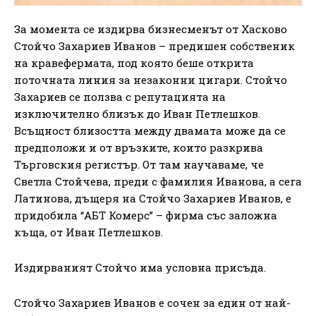
За момента се издирва бизнесменът от Хасково
Стойчо Захариев Иванов – предишен собственик
на кравефермата, под която беше открита
поточната линия за незаконни цигари. Стойчо
Захариев се ползва с репутацията на
изключително близък до Иван Петлешков.
Всъщност близостта между двамата може да се
предположи и от връзките, които разкрива
Търговския регистър. От там научаваме, че
Светла Стойчева, преди с фамилия Иванова, а сега
Латинова, дъщеря на Стойчо Захариев Иванов, е
придобила “АБТ Комерс” – фирма със заложна
къща, от Иван Петлешков.
Издирваният Стойчо има условна присъда.
Стойчо Захариев Иванов е сочен за един от най-