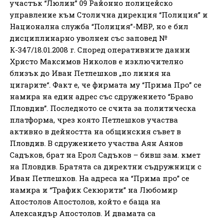
участък “Люлин” 09 Районно полицейско
управление към Столична дирекция “Полиция” и
Национална служба “Полиция”-МВР, но е бил
дисциплинарно уволнен със заповед №
К-347/18.01.2008 г. Според оперативните данни
Христо Максимов Николов е изключително
близък до Иван Петлешков „по линия на
цигарите“. Факт е, че фирмата му “Прима Про” се
намира на един адрес със сдружението “Браво
Пловдив”. Последното се счита за политическа
платформа, чрез която Петлешков участва
активно в дейността на общинския съвет в
Пловдив. В сдружението участва Аян Аянов
Садъков, брат на Ерол Садъков – бивш зам. кмет
на Пловдив. Братята са директни съдружници с
Иван Петлешков. На адреса на “Прима про” се
намира и “Трафик Секюрити” на Любомир
Апостолов Апостолов, който е баща на
Александър Апостолов. И двамата са