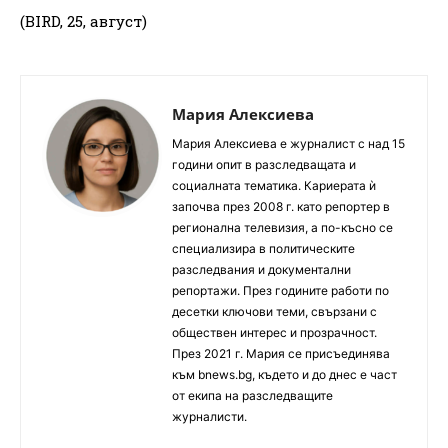
(BIRD, 25, август)
Мария Алексиева
Мария Алексиева е журналист с над 15
години опит в разследващата и
социалната тематика. Кариерата ѝ
започва през 2008 г. като репортер в
регионална телевизия, а по-късно се
специализира в политическите
разследвания и документални
репортажи. През годините работи по
десетки ключови теми, свързани с
обществен интерес и прозрачност.
През 2021 г. Мария се присъединява
към bnews.bg, където и до днес е част
от екипа на разследващите
журналисти.