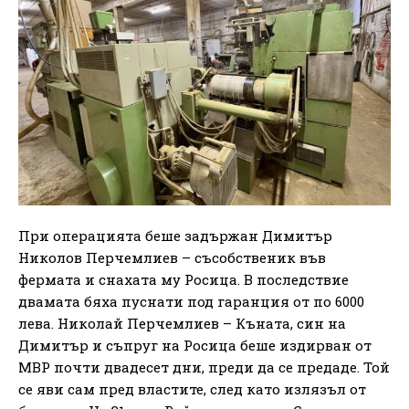
При операцията беше задържан Димитър
Николов Перчемлиев – съсобственик във
фермата и снахата му Росица. В последствие
двамата бяха пуснати под гаранция от по 6000
лева. Николай Перчемлиев – Къната, син на
Димитър и съпруг на Росица беше издирван от
МВР почти двадесет дни, преди да се предаде. Той
се яви сам пред властите, след като излязъл от