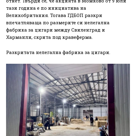
отнет. Твърди се, че акцията в Момково от 9 юли
тази година е по инициатива на
Великобритания. Тогава ГДБОП разкри
впечатляваща по размерите си нелегална
фабрика за цигари между Свиленград и
Харманли, скрита под кравеферма.
Разкритата нелегална фабрика за цигари.