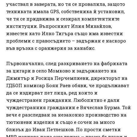
участвал в заверата, но тя се провалила, защото
техниката имала GPS, собственика й установил,
че тя се придвижва и сезирал компетентните
институции. Въпросният Илия Михайлов,
известен като Илко Тигъра също има известни
проблеми с правосъдието – задържан е наскоро
във връзка с оранжерия за канабис.
Първоначално, след разкриването на фабриката
за цигари в село Момково и задържането на
Димитър и Росица Перчемлиеви, директорът на
ГДБОП комисар Боян Раев обяви, че продължават
да се издирват пет лица, ред които и
чуждестранен гражданин. Любопитно е дали
чуждестранния гражданин е Вячеслав Бурма. Той
вече е разследван за незаконно производство на
тютюневи изделия и също е сочен за много
близък до Иван Петлешков. По прости сметки
МВР издирва поне още трима – двама българи и