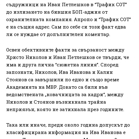
съдружници на Иван Петлешков в “Трафик СОТ”
до излизането на бившия БОП-аджия от
охранителната компания. Апропо и “Трафик СОТ”
е на същия адрес. Сам по себе си този факт едва
ли се нуждае от допълнителен коментар.
Освен обективните факти за свързаност между
Христо Николов и Иван Петлешков се твърди, че
има и друга лична “сюжетна линия”. Според
запознати, Николов, Ива Иванова и Калин
Стоянов са завършили по едно и също време
Академията на МВР. Докато са били във
ведомствената „ковачницата за кадри“, между
Николов и Стоянов възникнала трайна
неприязън, която не затихнала през годините.
Така или иначе, преди около година допускът до
класифицирана информация на Ива Иванова е