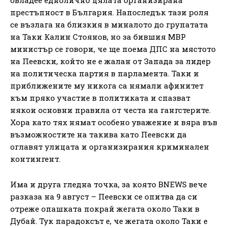
престъпност в България. Напоследък тази роля
се възлага на близкия в миналото до групатата
на Таки Калин Стоянов, но за бившия МВР
министър се говори, че ще поема ДПС на мястото
на Пеевски, който не е жалан от Запада за лидер
на политическа партия в парламента. Таки и
приближените му никога са нямали афинитет
към пряко участие в политиката и спазват
някои основни правила от честа на гангстерите.
Хора като тях нямат особено уважение и вяра във
възможностите на такива като Пеевски да
оглавят улицата и организирания криминален
контингент.
Има и друга гледна точка, за която BNEWS вече
разказа на 9 август – Пеевски се опитва да си
отреже опашката покрай жегата около Таки в
Дубай. Тук парадоксът е, че жегата около Таки е