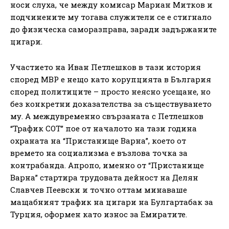
носи слуха, че между комисар Мариан Митков и
подчинените му тогава служители се е стигнало
до физическа саморазправа, заради задържаните
цигари.
Участието на Иван Петлешков в тази история
според МВР е нещо като корупцията в България
според политиците – просто неясно усещане, но
без конкретни доказателства за съществуването
му. А междувременно свързаната с Петлешков
“Трафик СОТ” пое от началото на тази година
охраната на “Пристанище Варна”, което от
времето на социализма е възлова точка за
контрабанда. Апропо, именно от “Пристанище
Варна” стартира трудовата дейност на Делян
Славчев Пеевски и точно оттам минаваше
мащабният трафик на цигари на Булгартабак за
Турция, оформен като износ за Емиратите.