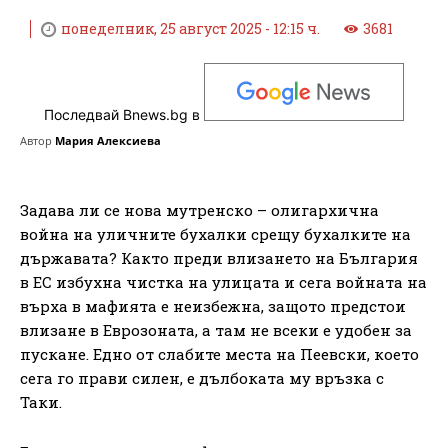
понеделник, 25 август 2025 - 12:15 ч.
3681
Последвай Bnews.bg в
Автор
Мария Алексиева
Задава ли се нова мутренско – олигархична
война на уличните бухалки срещу бухалките на
държавата? Както преди влизането на България
в ЕС избухна чистка на улицата и сега войната на
върха в мафията е неизбежна, защото предстои
влизане в Еврозоната, а там не всеки е удобен за
пускане. Едно от слабите места на Пеевски, което
сега го прави силен, е дълбоката му връзка с
Таки.