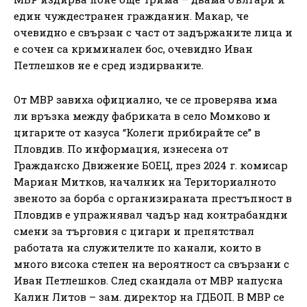
един чуждестранен гражданин. Макар, че
очевидно е свързан с част от задържаните лица и
е сочен са криминален бос, очевидно Иван
Петлешков не е сред издирваните.
От МВР завиха официално, че се проверява има
ли връзка между фабриката в село Момково и
цигарите от казуса “Колеги прибирайте се” в
Пловдив. По информация, изнесена от
Гражданско Движение БОЕЦ, през 2024 г. комисар
Мариан Митков, началник на Териториалното
звеното за борба с организираната престъпност в
Пловдив е упражнявал чадър над контрабандни
смени за търговия с цигари и препятствал
работата на служителите по канали, които в
много висока степен на вероятност са свързани с
Иван Петлешков. След скандала от МВР напусна
Калин Литов – зам. директор на ГДБОП. В МВР се