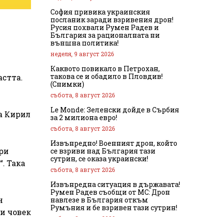
София привика украинския
посланик заради взривения дрон!
Русия похвали Румен Радев и
България за рационалната ни
външна политика!
неделя, 9 август 2026
Каквото повикало в Петрохан,
такова се и обадило в Пловдив!
стта.
(Снимки)
събота, 8 август 2026
Le Monde: Зеленски дойде в Сърбия
а Кирил
за 2 милиона евро!
събота, 8 август 2026
Извънредно! Военният дрон, който
ри
се взриви над България тази
сутрин, се оказа украински!
. Така
събота, 8 август 2026
Извънредна ситуация в държавата!
Румен Радев съобщи от МС: Дрон
н
навлезе в България откъм
Румъния и бе взривен тази сутрин!
зи човек