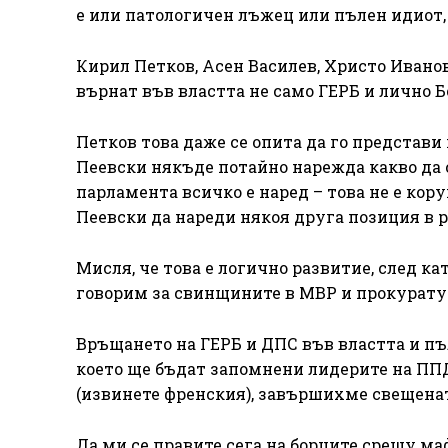
е или патологичен лъжец или пълен идиот, 
Кирил Петков, Асен Василев, Христо Ивано
върнат във властта не само ГЕРБ и лично Б
Петков това даже се опита да го представ
Пеевски някъде потайно нарежда какво да с
парламента всичко е наред – това не е кору
Пеевски да нареди някоя друга позиция в 
Мисля, че това е логично развитие, след к
говорим за свинщините в МВР и прокуратур
Връщането на ГЕРБ и ДПС във властта и пъ
което ще бъдат запомнени лидерите на ППД
(извинете френския), завършихме свещена
Да ми се правите сега на борците срещу маф