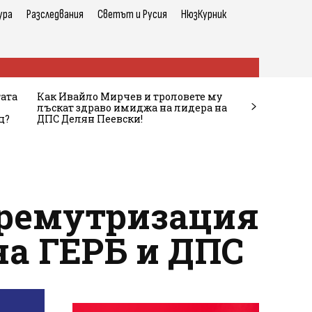
ура
Разследвания
Светът и Русия
НюзКурник
тата
Как Ивайло Мирчев и троловете му
лъскат здраво имиджа на лидера на
ц?
ДПС Делян Пеевски!
 ремутризация
на ГЕРБ и ДПС