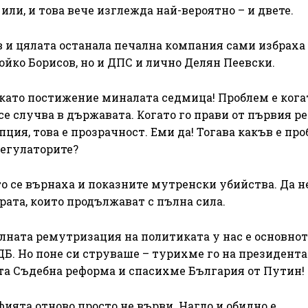
или, и това вече изглежда най-вероятно – и двете.
в и цялата останала печална компания сами избраха
ойко Борисов, но и ДПС и лично Делян Пеевски.
и като постижение миналата седмица! Проблем е кога
е случва в държавата. Когато го прави от първия ре
пция, това е прозрачност. Еми да! Тогава какъв е пр
регулаторите?
ато се върнаха и показните мутренски убийства. Да н
ата, които продължават с пълна сила.
лната ремутризация на политиката у нас е основното
Б. Но поне си струваше – турихме го на президента
та Съдебна реформа и спасихме България от Путин!
ията отново просто не върви. Нагло и обидно е.