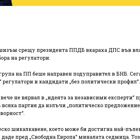
шизъм срещу президента ППДБ вкараха ДПС във вла
бора на регулатори.
рупа на ПП беше направен подуправител в БНБ. Сег
“ регулатори и кандидати „без политически профил“.
вече не вярвал в „идеята за независими експерти“ п
 всяка партия да излъчи „политическо предложение“
ворност“.
ско шикалкавене, което може би достигна най-пъле
 даде пред „Свободна Европа“ миналата седмица. То