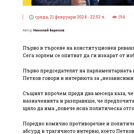
сряда, 21 февруари 2024 - 22:53 ч.
194
Автор
Николай Бареков
Първо в търсене на конституционен реван
Сега зорлем се опитват да ги изкарат от из
Първо председателят на парламентарната г
Петков говори в интервюта за „независими
Същият впрочем преди два месеца каза, че 
назначенията и разправяше, че предпочита
щяло да има „повече ясна политическа отго
Поредно комично противоречие и политиче
абсурд в трагичното интервю, което Петков