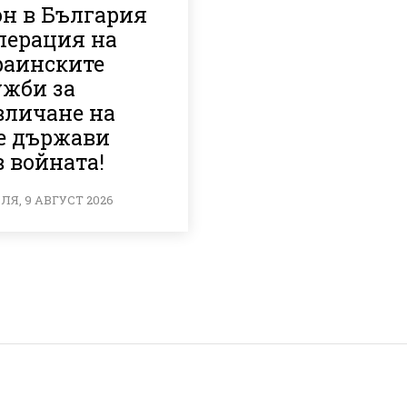
он в България
перация на
раинските
ужби за
вличане на
е държави
 войната!
Я, 9 АВГУСТ 2026