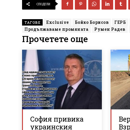
СПОДЕЛИ
Exclusive
Бойко Борисов
ГЕРБ
ТАГОВЕ
Продължаваме промяната
Румен Радев
Прочетете още
София привика
Ве
украинския
Вз