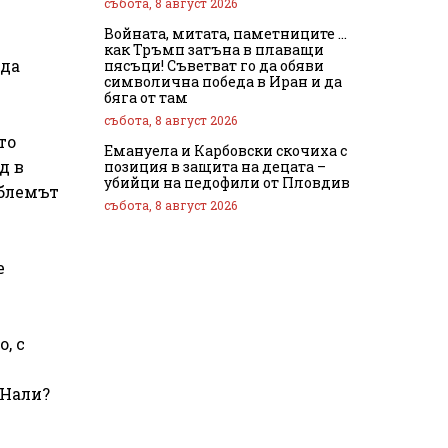
събота, 8 август 2026
Войната, митата, паметниците …
как Тръмп затъна в плаващи
 да
пясъци! Съветват го да обяви
символична победа в Иран и да
бяга от там
събота, 8 август 2026
то
Емануела и Карбовски скочиха с
д в
позиция в защита на децата –
убийци на педофили от Пловдив
облемът
събота, 8 август 2026
е
, с
 Нали?