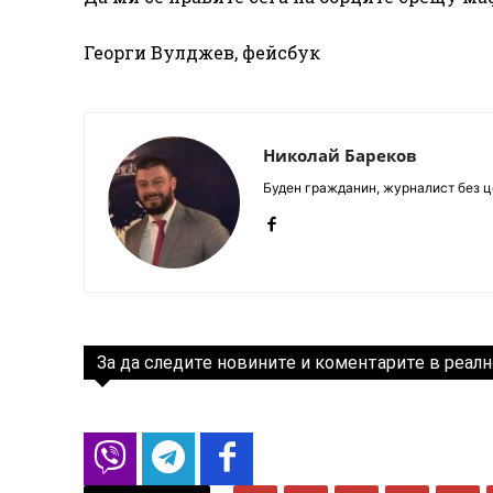
Георги Вулджев, фейсбук
Николай Бареков
Буден гражданин, журналист без це
За да следите новините и коментарите в реалн