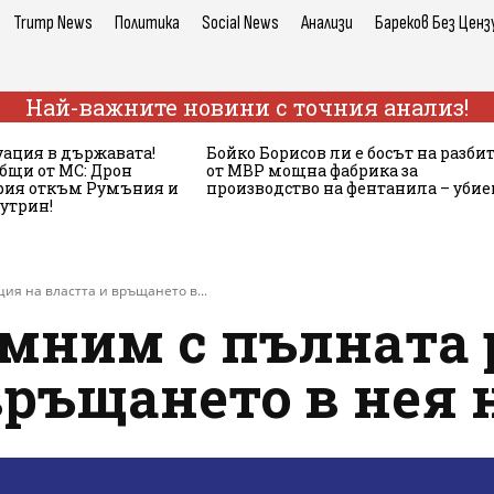
Trump News
Политика
Social News
Анализи
Бареков Без Ценз
Най-важните новини с точния анализ!
ация в държавата!
Бойко Борисов ли е босът на разби
бщи от МС: Дрон
от МВР мощна фабрика за
ария откъм Румъния и
производство на фентанила – убие
сутрин!
ия на властта и връщането в...
омним с пълната
връщането в нея 