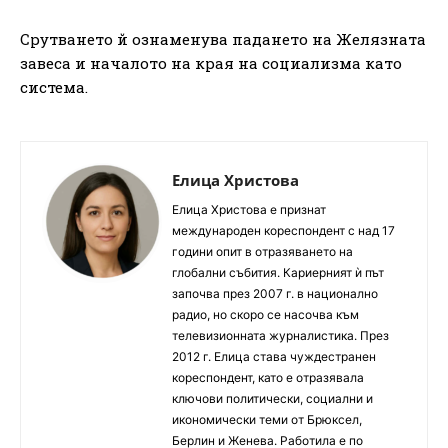
Срутването й ознаменува падането на Желязната
завеса и началото на края на социализма като
система.
Елица Христова
Елица Христова е признат
международен кореспондент с над 17
години опит в отразяването на
глобални събития. Кариерният ѝ път
започва през 2007 г. в национално
радио, но скоро се насочва към
телевизионната журналистика. През
2012 г. Елица става чуждестранен
кореспондент, като е отразявала
ключови политически, социални и
икономически теми от Брюксел,
Берлин и Женева. Работила е по