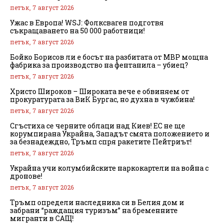
петък, 7 август 2026
Ужас в Европа! WSJ: Фолксваген подготвя
съкращаването на 50 000 работници!
петък, 7 август 2026
Бойко Борисов ли е босът на разбитата от МВР мощна
фабрика за производство на фентанила – убиец?
петък, 7 август 2026
Христо Широков – Широката вече е обвиняем от
прокуратурата за ВиК Бургас, но духна в чужбина!
петък, 7 август 2026
Сгъстиха се черните облаци над Киев! ЕС не ще
корумпирана Украйна, Западът смята положението и
за безнадеждно, Тръмп спря ракетите Пейтриът!
петък, 7 август 2026
Украйна учи колумбийските наркокартели на война с
дронове!
петък, 7 август 2026
Тръмп определи наследника си в Белия дом и
забрани “раждащия туризъм” на бременните
мигранти в САЩ!