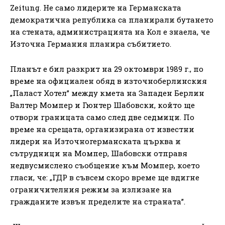
Zeitung. Не само лидерите на Германската
демократична република са планирали бутането
на стената, администрацията на Кол е знаела, че
Източна Германия планира събитието.
Планът е бил разкрит на 29 октомври 1989 г., по
време на официален обяд в източноберлинския
„Паласт Хотел” между кмета на Западен Берлин
Валтер Момпер и Гюнтер Шабовски, който ще
отвори границата само след две седмици. По
време на срещата, организирана от известни
лидери на Източногерманската църква и
сътрудници на Момпер, Шабовски отправя
недвусмислено съобщение към Момпер, което
гласи, че: „ГДР в съвсем скоро време ще вдигне
ограничителния режим за излизане на
гражданите извън пределите на страната”.