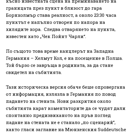
късно известната сцена на преминаването на
границата през пункт в близост до гара
Борнхолмър става реалност, а около 23:30 часа
пунктът е напълно отворен по напора на
хилядите хора. Следва отварянето на пункта,
известен като „Чек Пойнт Чарли“.
По същото това време канцлерът на Западна
Германия – Хелмут Кол, е на посещение в Полша.
Той бързо се завръща в родината, за да стане
свидетел на събитията.
Тази историческа версия обаче беше опровергана
от информация, излязла в Германия по повод
падането на стената. Нови разкрития около
събитията карат коментаторите да се чудят дали
спонтанно предизвиканото на пръв поглед
падане на стената не е станало „по сценарий”,
както гласи заглавие на Мюнхенския Suddeutsche