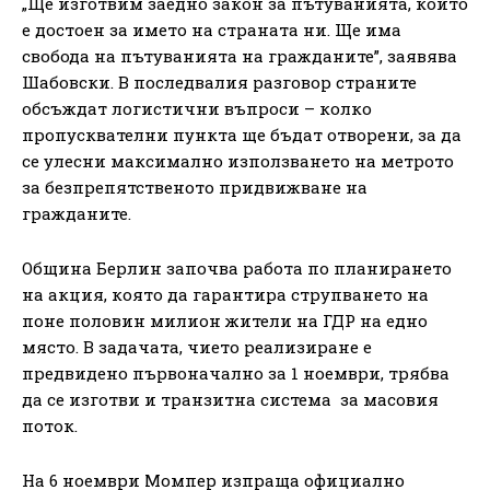
„Ще изготвим заедно закон за пътуванията, който
е достоен за името на страната ни. Ще има
свобода на пътуванията на гражданите”, заявява
Шабовски. В последвалия разговор страните
обсъждат логистични въпроси – колко
пропусквателни пункта ще бъдат отворени, за да
се улесни максимално използването на метрото
за безпрепятственото придвижване на
гражданите.
Община Берлин започва работа по планирането
на акция, която да гарантира струпването на
поне половин милион жители на ГДР на едно
място. В задачата, чието реализиране е
предвидено първоначално за 1 ноември, трябва
да се изготви и транзитна система за масовия
поток.
На 6 ноември Момпер изпраща официално