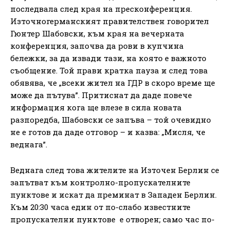
последвала след края на пресконференция.
Източногерманският правителствен говорител
Гюнтер Шабовски, към края на вечерната
конференция, започва да рови в купчина
бележки, за да извади тази, на която е важното
съобщение. Той прави кратка пауза и след това
обявява, че „всеки жител на ГДР в скоро време ще
може да пътува”. Притиснат да даде повече
информация кога ще влезе в сила новата
разпоредба, Шабовски се запъва – той очевидно
не е готов да даде отговор – и казва: „Мисля, че
веднага”.
Веднага след това жителите на Източен Берлин се
запътват към контролно-пропускателните
пунктове и искат да преминат в Западен Берлин.
Към 20:30 часа един от по-слабо известните
пропускателни пунктове е отворен; само час по-