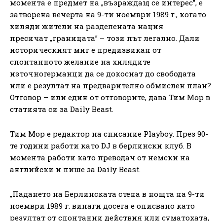
момента е предмет на „възраждащ се интерес”, е
затворена вечерта на 9-ти ноември 1989 г., когато
хиляди жители на разделената нация
пресичат „границата” – този път легално. Дали
историческият миг е предизвикан от
спонтанното желание на хилядите
източногерманци да се докоснат до свободата
или е резултат на предварително обмислен план?
Отговор – или един от отговорите, дава Тим Мор в
статията си за Daily Beast.
Тим Мор е редактор на списание Playboy. През 90-
те години работи като DJ в берлински клуб. В
момента работи като преводач от немски на
английски и пише за Daily Beast.
„Падането на Берлинската стена в нощта на 9-ти
ноември 1989 г. винаги досега е описвано като
резултат от спонтанни действия или суматохата,