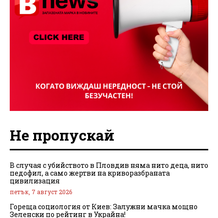
Не пропускай
В случая с убийството в Пловдив няма нито деца, нито
педофил, а само жертви на криворазбраната
цивилизация
петък, 7 август 2026
Гореща социология от Киев: Залужни мачка мощно
Зеленски по рейтинг в Украйна!