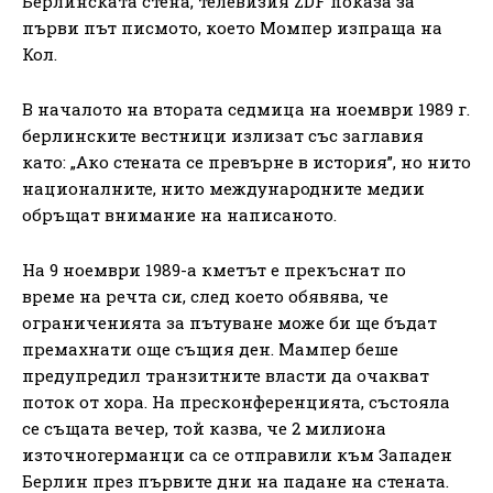
Берлинската стена, телевизия ZDF показа за
първи път писмото, което Момпер изпраща на
Кол.
В началото на втората седмица на ноември 1989 г.
берлинските вестници излизат със заглавия
като: „Ако стената се превърне в история”, но нито
националните, нито международните медии
обръщат внимание на написаното.
На 9 ноември 1989-а кметът е прекъснат по
време на речта си, след което обявява, че
ограниченията за пътуване може би ще бъдат
премахнати още същия ден. Мампер беше
предупредил транзитните власти да очакват
поток от хора. На пресконференцията, състояла
се същата вечер, той казва, че 2 милиона
източногерманци са се отправили към Западен
Берлин през първите дни на падане на стената.