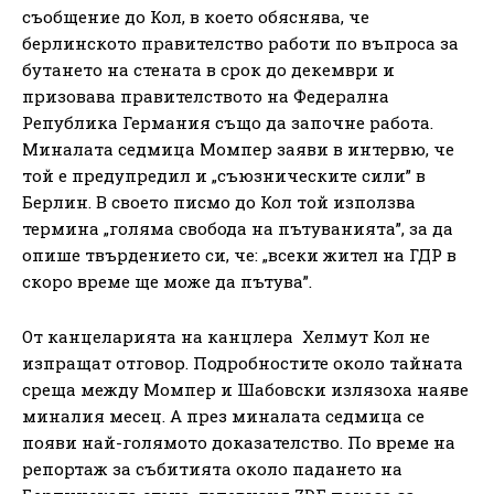
съобщение до Кол, в което обяснява, че
берлинското правителство работи по въпроса за
бутането на стената в срок до декември и
призовава правителството на Федерална
Република Германия също да започне работа.
Миналата седмица Момпер заяви в интервю, че
той е предупредил и „съюзническите сили” в
Берлин. В своето писмо до Кол той използва
термина „голяма свобода на пътуванията”, за да
опише твърдението си, че: „всеки жител на ГДР в
скоро време ще може да пътува”.
От канцеларията на канцлера Хелмут Кол не
изпращат отговор. Подробностите около тайната
среща между Момпер и Шабовски излязоха наяве
миналия месец. А през миналата седмица се
появи най-голямото доказателство. По време на
репортаж за събитията около падането на