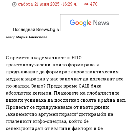
събота, 21 юни 2025 - 16:29 ч.
470
Последвай Bnews.bg в
Автор
Мария Алексиева
С времето академичните и НПО
грантополучатели, които формираха и
продължават да формират евроатлантическия
медиен наратив у нас започват да изглеждат все
по-жалки. Защо? Преди време САЩ бяха
абсолютен хегемон. Плановете на глобалистите
винаги успяваха да постигнат своята крайна цел.
Процесът се придружаваше от възторжени
„академично аргументирани“ дитирамби на
платеният инфо-спецназ, който бе
селекциониран от външни фактори и бе