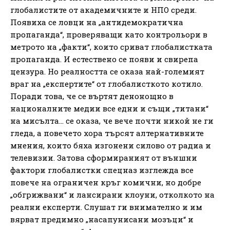
глобалистите от академичните и НПО среди.
Появиха се ловци на „антидемократична
пропаганда“, проверяващи като контрольори в
метрото на „факти“, които сриват глобалистката
пропаганда. И естествено се появи и свирепа
цензура. Но реалността се оказа най-големият
враг на „експертите“ от глобалисткото котило.
Поради това, че се въртят денонощно в
националните медии все едни и същи „титани“
на мисълта… се оказа, че вече почти никой не ги
гледа, а повечето хора търсят алтернативните
мнения, които бяха изгонени силово от радиа и
телевизии. Затова сформираният от външни
фактори глобалистки спецназ изглежда все
повече на ограничен кръг комични, но добре
„обгрижвани“ и лансирани клоуни, отколкото на
реални експерти. Слушат ги внимателно и им
вярват предимно „насапунисани мозъци“ и