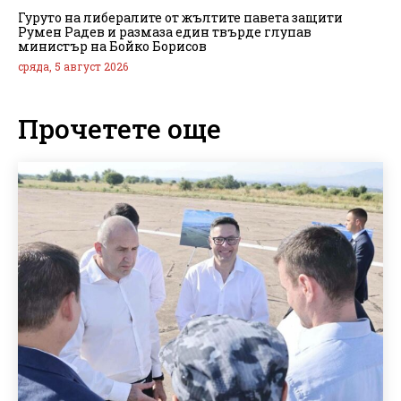
Гуруто на либералите от жълтите павета защити
Румен Радев и размаза един твърде глупав
министър на Бойко Борисов
сряда, 5 август 2026
Прочетете още