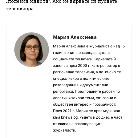
„полезни идиоти“. Ако не вярвате си пуснете
телевизора…
Мария Алексиева
Мария Алексиева е журналист с над 15
години опит в разследващата и
социалната тематика. Кариерата ѝ
започва през 2008 г. като репортер в
регионална телевизия, а по-късно се
специализира в политическите
разследвания и документални
репортажи. През годините работи по
десетки ключови теми, свързани с
обществен интерес и прозрачност.
През 2021 г. Мария се присъединява
към bnews.bg, където и до днес е част
от екипа на разследващите
журналисти.