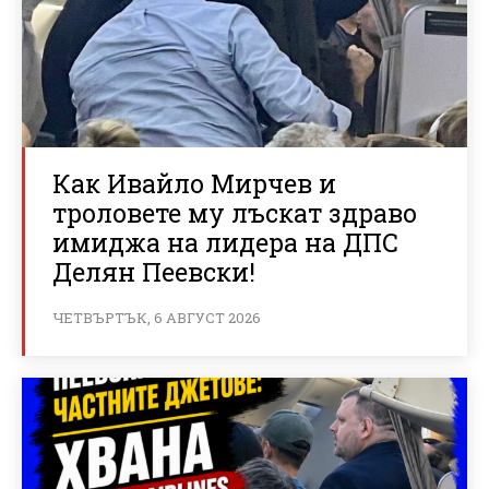
Как Ивайло Мирчев и
троловете му лъскат здраво
имиджа на лидера на ДПС
Делян Пеевски!
ЧЕТВЪРТЪК, 6 АВГУСТ 2026