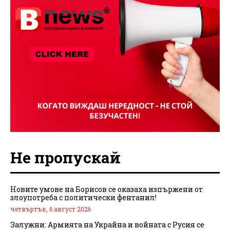
Не пропускай
Новите умове на Борисов се оказаха изпържени от
злоупотреба с политически фентанил!
четвъртък, 6 август 2026
Залужни: Армията на Украйна и войната с Русия се