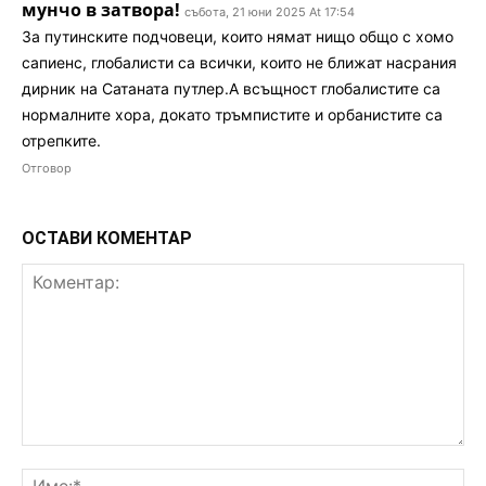
мунчо в затвора!
събота, 21 юни 2025 At 17:54
За путинските подчовеци, които нямат нищо общо с хомо
сапиенс, глобалисти са всички, които не ближат насрания
дирник на Сатаната путлер.А всъщност глобалистите са
нормалните хора, докато тръмпистите и орбанистите са
отрепките.
Отговор
ОСТАВИ КОМЕНТАР
Коментар:
Им