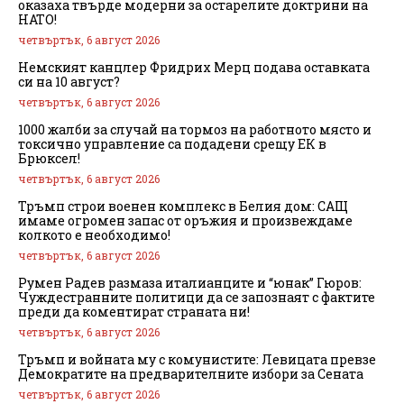
оказаха твърде модерни за остарелите доктрини на
НАТО!
четвъртък, 6 август 2026
Немският канцлер Фридрих Мерц подава оставката
си на 10 август?
четвъртък, 6 август 2026
1000 жалби за случай на тормоз на работното място и
токсично управление са подадени срещу ЕК в
Брюксел!
четвъртък, 6 август 2026
Тръмп строи военен комплекс в Белия дом: САЩ
имаме огромен запас от оръжия и произвеждаме
колкото е необходимо!
четвъртък, 6 август 2026
Румен Радев размаза италианците и “юнак” Гюров:
Чуждестранните политици да се запознаят с фактите
преди да коментират страната ни!
четвъртък, 6 август 2026
Тръмп и войната му с комунистите: Левицата превзе
Демократите на предварителните избори за Сената
четвъртък, 6 август 2026