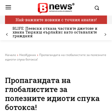
Най-важните новини с точния анализ!
BLIFE: Пеевски отказа частните джетове и
хвана Тюркиш еърлайнс като останалите
граждани
Начало
НюзКурник
Пропагандата на глобалистите за полезните
идиоти спука ботокса!
Пропагандата на
глобалистите за
полезните идиоти спука
ботокса!