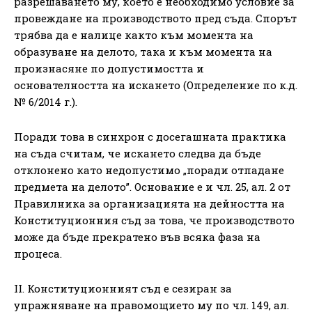
разрешаването му, което е необходимо условие за
провеждане на производството пред съда. Спорът
трябва да е налице както към момента на
образуване на делото, така и към момента на
произнасяне по допустимостта и
основателността на искането (Определение по к.д.
№ 6/2014 г.).
Поради това в синхрон с досегашната практика
на съда считам, че искането следва да бъде
отклонено като недопустимо „поради отпадане
предмета на делото”. Основание е и чл. 25, ал. 2 от
Правилника за организацията на дейността на
Конституционния съд за това, че производството
може да бъде прекратено във всяка фаза на
процеса.
II. Конституционният съд е сезиран за
упражняване на правомощието му по чл. 149, ал.