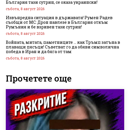
България тази сутрин, се оказа украински!
събота, 8 август 2026
Извънредна ситуация в държавата! Румен Радев
съобщи от МС: Дрон навлезе в България откъм
Румъния и бе взривен тази сутрин!
събота, 8 август 2026
Войната, митата, паметниците … как Тръмп затъна в
плаващи пясъци! Съветват го да обяви символична
победа в Иран и да бяга от там
събота, 8 август 2026
Прочетете още