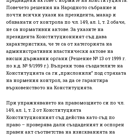
Повечето решения на Народното събрание и
почти всички укази на президента, макар и
обхванати от контрола по чл. 149, ал. 1, т. 2 обаче,
не са нормативни актове. За указите на
президента Конституционният съд дава
характеристика, че те са от категорията на
административни властнически актове на
висши държавни органи (Решение № 13 от 1999 г.
по к.д. № 9/1999 г.). Въпреки това създателите на
Конституцията са ги „прислонили” под стряхата
на нормения контрол, за да се гарантира
върховенството на Конституцията.
При упражняването на правомощието си по чл.
149, ал. 1, т. 2 от Конституцията
Конституционният съд действа като съд по
право – проверява дали създаденият и оспорен
правен акт съответства на изискванията на