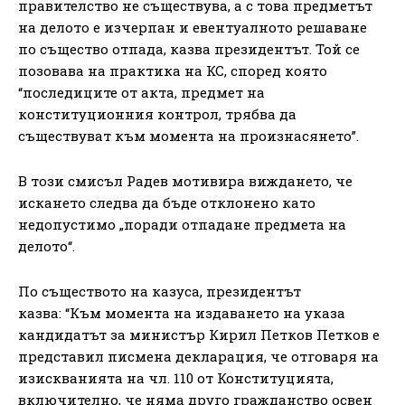
правителство не съществува, а с това предметът
на делото е изчерпан и евентуалното решаване
по същество отпада, казва президентът. Той се
позовава на практика на КС, според която
“последиците от акта, предмет на
конституционния контрол, трябва да
съществуват към момента на произнасянето”.
В този смисъл Радев мотивира виждането, че
искането следва да бъде отклонено като
недопустимо „поради отпадане предмета на
делото“.
По съществото на казуса, президентът
казва: “Към момента на издаването на указа
кандидатът за министър Кирил Петков Петков е
представил писмена декларация, че отговаря на
изискванията на чл. 110 от Конституцията,
включително, че няма друго гражданство освен