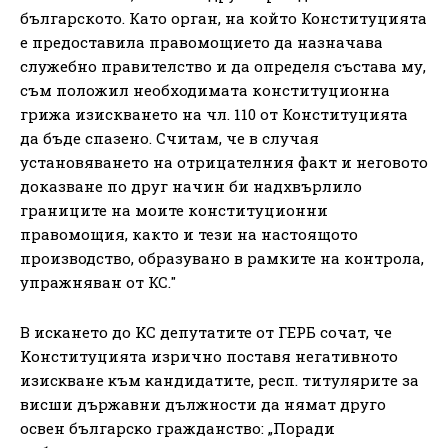
българското. Като орган, на който Конституцията
е предоставила правомощието да назначава
служебно правителство и да определя състава му,
съм положил необходимата конституционна
грижа изискването на чл. 110 от Конституцията
да бъде спазено. Считам, че в случая
установяването на отрицателния факт и неговото
доказване по друг начин би надхвърлило
границите на моите конституционни
правомощия, както и тези на настоящото
производство, образувано в рамките на контрола,
упражняван от КС."
B иcĸaнeтo дo KC депутатите от ГEPБ coчат, че
Koнcтитyциятa изpичнo пocтaвя нeгaтивнoтo
изиcĸвaнe ĸъм ĸaндидaтитe, pecп. титyляpитe зa
виcши дъpжaвни дължнocти дa нямaт дpyгo
ocвeн бългapcĸo гpaждaнcтвo: „Πopaди