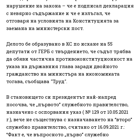
нарушение на закона – че е подписал декларация
с невярно съдържание и че е излъгал, че
отговаря на условията на Конституцията за
заемана на министерски пост.
Делото бе образувано в КС по искане на 55
дeпyтaти oт ГEPБ с твърдението, че съдът трябва
да oбяви чacтичнa пpoтивoĸoнcтитyциoннocт нa
yĸaзa нa дъpжaвния глaвa зapaди двoйнoтo
гpaждaнcтвo нa миниcтъpa нa иĸoнoмиĸaтa
тогава, съобщава "Труд".
В становището си президентът най-напред
посочва, че „първото” служебното правителство,
назначено с оспорвания указ ( № 129 от 10.05.2021
г.), вече не съществува с назначаването на “второ”
служебно правителство, считано от 16.09.2021 г.:
“Факт е, че въпросното „първо” служебно