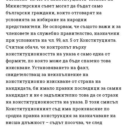
Министерския съвет могат да бъдат само
български граждани, които отговарят на
условията за избиране на народни
представители. Не оспорвам, че същото важи и за
членовете на служебно правителство, назначени
при условията на чл. 99, ал. 5 от Конституцията.
Считам обаче, че контролът върху
конституционността на указа е само една от
формите, по която може да бъде спазено това
изискване. Установяването на факт,
свидетелстващ за неизпълнение на
конституционно изискване от страна на
кандидата, би имало правни последици за самия
кандидат и не е задължително това да се отрази
на конституционността на указа. В този смисъл
Конституционният съд има произнасяне по
сродна правна конструкция за назначаване на
висша длъжност – съдът посочва, че след