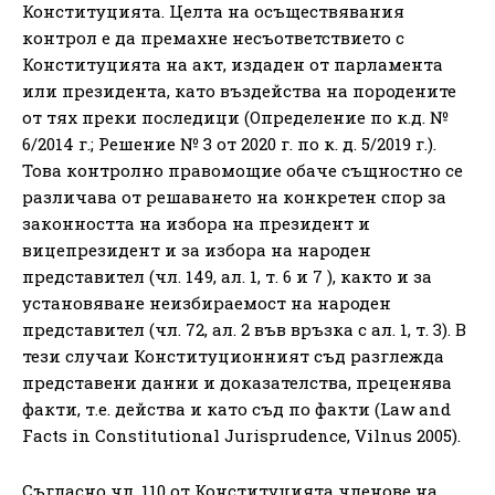
Конституцията. Целта на осъществявания
контрол е да премахне несъответствието с
Конституцията на акт, издаден от парламента
или президента, като въздейства на породените
от тях преки последици (Определение по к.д. №
6/2014 г.; Решение № 3 от 2020 г. по к. д. 5/2019 г.).
Това контролно правомощие обаче същностно се
различава от решаването на конкретен спор за
законността на избора на президент и
вицепрезидент и за избора на народен
представител (чл. 149, ал. 1, т. 6 и 7 ), както и за
установяване неизбираемост на народен
представител (чл. 72, ал. 2 във връзка с ал. 1, т. 3). В
тези случаи Конституционният съд разглежда
представени данни и доказателства, преценява
факти, т.е. действа и като съд по факти (Law and
Facts in Constitutional Jurisprudence, Vilnus 2005).
Съгласно чл. 110 от Конституцията членове на