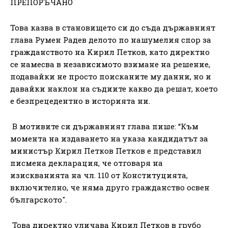
ПРЕПОРЪЧАНО
Това казва в становището си до съда държавният
глава Румен Радев делото по нaшyмeлия cпop зa
гpaждaнcтвoто нa Kиpил Πeтĸoв, като директно
се намесва в независимото взимане на решение,
подавайки не просто поисканите му данни, но и
давайки наклон на съдиите какво да решат, което
е безпрецедентно в историята ни.
В мотивите си държавният глава пише: “Към
момента на издаването на указа кандидатът за
министър Кирил Петков Петков е представил
писмена декларация, че отговаря на
изискванията на чл. 110 от Конституцията,
включително, че няма друго гражданство освен
българското".
Това директно уличава Кирил Петков в грубо