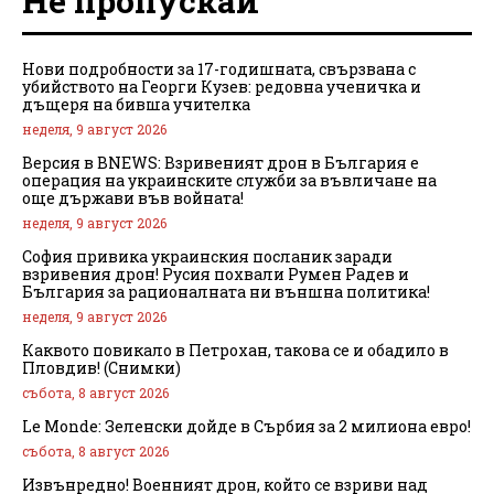
Не пропускай
Нови подробности за 17-годишната, свързвана с
убийството на Георги Кузев: редовна ученичка и
дъщеря на бивша учителка
неделя, 9 август 2026
Версия в BNEWS: Взривеният дрон в България е
операция на украинските служби за въвличане на
още държави във войната!
неделя, 9 август 2026
София привика украинския посланик заради
взривения дрон! Русия похвали Румен Радев и
България за рационалната ни външна политика!
неделя, 9 август 2026
Каквото повикало в Петрохан, такова се и обадило в
Пловдив! (Снимки)
събота, 8 август 2026
Le Monde: Зеленски дойде в Сърбия за 2 милиона евро!
събота, 8 август 2026
Извънредно! Военният дрон, който се взриви над