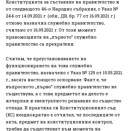
Конституцията за съставяне на правителство и
от следващото 46-о Народно събрание, с Указ №
244 от 14.09.2021 г. (обн., ДВ, бр. 77 от 16.09.2021 г.)
отново назначих служебно правителство,
считано от 16.09.2021 г. От този момент
правомощията на „първото” служебно
правителство са прекратени.
Считам, че преустановяването на
функционирането на това служебно
правителство, назначено с Указ № 129 от 10.05.2021
г., засяга настоящото оспорване. Факт е, че
въпросното „първо” служебно правителство не
съществува, а с това предметът на делото е
изчерпан и евентуалното решаване по същество
отпада. В практика си Конституционният съд
(КС) нееднократно е отчитал, че последиците от
акта, предмет на конституционния контрол,
трябва да съществуват към момента на