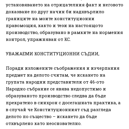
установяването на отрицателния факт и неговото
доказване по друг начин би надхвърлило
границите на моите конституционни
правомощия, както и тези на настоящото
производство, образувано в рамките на нормения
контрол, упражняван от КС.
УВАЖАЕМИ КОНСТИТУЦИОННИ СЪДИИ,
Поради изложените съображения и изчерпания
предмет на делото считам, че искането на
групата народни представители от 46-ото
Народно събрание се явява недопустимо и
образуваното производство следва да бъде
прекратено в синхрон с досегашната практика, а
в случай че Конституционният съд разгледа
делото по същество – искането да бъде
отхвърлено като неоснователно.