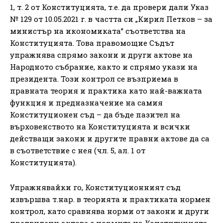
1, т. 2 от Конституцията, т.е. да провери дали Указ
№ 129 от 10.05.2021 г. в частта си „Кирил Петков – за
министър на икономиката” съответства на
Конституцията. Това правомощие Съдът
упражнява спрямо закони и други актове на
Народното събрание, както и спрямо укази на
президента. Този контрол се възприема в
правната теория и практика като най-важната
функция и предназначение на самия
Конституционен съд – да бъде пазител на
върховенството на Конституцията и всички
действащи закони и другите правни актове да са
в съответствие с нея (чл. 5, ал. 1 от
Конституцията).
Упражнявайки го, Конституционният съд
извършва т.нар. в теорията и практиката нормен
контрол, като сравнява норми от закони и други
предвидени актове с нормите на Конституцията.