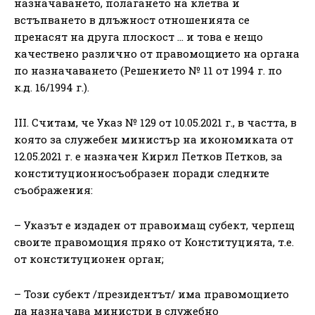
назначаването, полагането на клетва и
встъпването в длъжност отношенията се
пренасят на друга плоскост … и това е нещо
качествено различно от правомощието на органа
по назначаването (Решението № 11 от 1994 г. по
к.д. 16/1994 г.).
III. Считам, че Указ № 129 от 10.05.2021 г., в частта, в
която за служебен министър на икономиката от
12.05.2021 г. е назначен Кирил Петков Петков, за
конституционносъобразен поради следните
съображения:
– Указът е издаден от правоимащ субект, черпещ
своите правомощия пряко от Конституцията, т.е.
от конституционен орган;
– Този субект /президентът/ има правомощието
да назначава министри в служебно