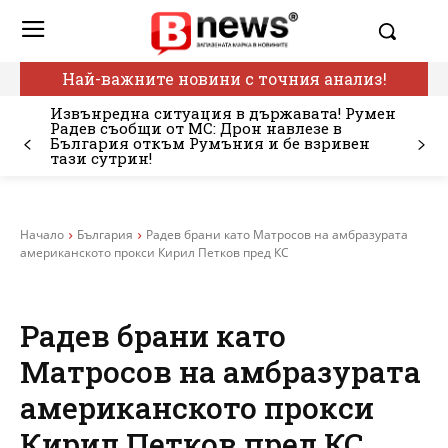
Най-важните новини с точния анализ!
Извънредна ситуация в държавата! Румен
Радев съобщи от МС: Дрон навлезе в
България откъм Румъния и бе взривен
тази сутрин!
Начало
България
Радев брани като Матросов на амбразурата
американското прокси Кирил Петков пред КС
Радев брани като
Матросов на амбразурата
американското прокси
Кирил Петков пред КС