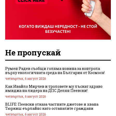
Не пропускай
Румен Радев съобщи голяма новина за контрола
върху екологичната среда на България от Космоса!
четвъртък, 6 август 2026
Как Ивайло Мирчев и троловете му лъскат здраво
имиджа на лидера на ДПС Делян Пеевски!
четвъртък, 6 август 2026
BLIFE: Пеевски отказа частните джетове и хвана
Тюркиш еърлайнс като останалите граждани
четвъртък, 6 август 2026