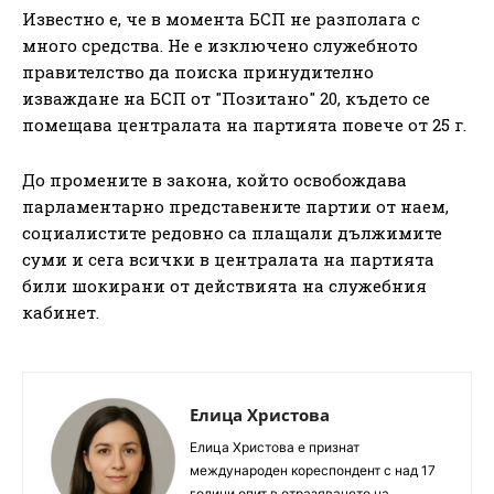
Известно е, че в момента БСП не разполага с
много средства. Не е изключено служебното
правителство да поиска принудително
изваждане на БСП от "Позитано" 20, където се
помещава централата на партията повече от 25 г.
До промените в закона, който освобождава
парламентарно представените партии от наем,
социалистите редовно са плащали дължимите
суми и сега всички в централата на партията
били шокирани от действията на служебния
кабинет.
Елица Христова
Елица Христова е признат
международен кореспондент с над 17
години опит в отразяването на