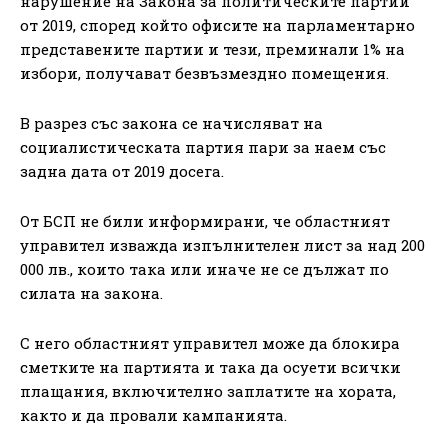
нарушение на Закона за политическите партии
от 2019, според който офисите на парламентарно
представените партии и тези, преминали 1% на
избори, получават безвъзмездно помещения.
В разрез със закона се начисляват на
социалистическата партия пари за наем със
задна дата от 2019 досега.
От БСП не били информирани, че областният
управител изважда изпълнителен лист за над 200
000 лв., които така или иначе не се дължат по
силата на закона.
С него областният управител може да блокира
сметките на партията и така да осуети всички
плащания, включително заплатите на хората,
както и да провали кампанията.