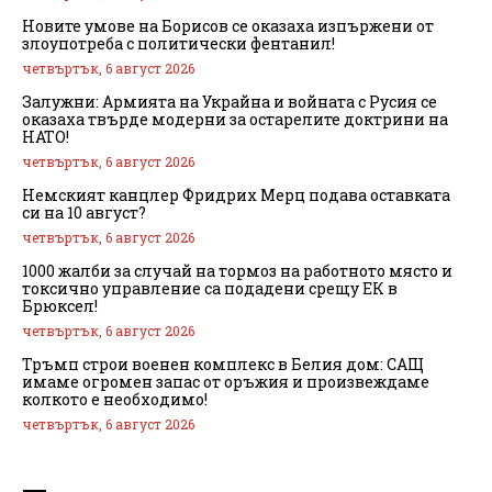
Новите умове на Борисов се оказаха изпържени от
злоупотреба с политически фентанил!
четвъртък, 6 август 2026
Залужни: Армията на Украйна и войната с Русия се
оказаха твърде модерни за остарелите доктрини на
НАТО!
четвъртък, 6 август 2026
Немският канцлер Фридрих Мерц подава оставката
си на 10 август?
четвъртък, 6 август 2026
1000 жалби за случай на тормоз на работното място и
токсично управление са подадени срещу ЕК в
Брюксел!
четвъртък, 6 август 2026
Тръмп строи военен комплекс в Белия дом: САЩ
имаме огромен запас от оръжия и произвеждаме
колкото е необходимо!
четвъртък, 6 август 2026