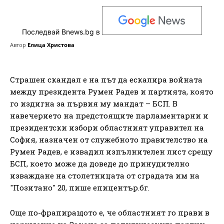
Последвай Bnews.bg в
Автор
Елица Христова
Страшен скандал е на път да ескалира войната
между президента Румен Радев и партията, която
го издигна за първия му мандат – БСП. В
навечерието на предстоящите парламентарни и
президентски избори областният управител на
София, назначен от служебното правителство на
Румен Радев, е извадил изпълнителен лист срещу
БСП, което може да доведе до принудително
изваждане на столетницата от сградата им на
"Позитано" 20, пише епицентър.бг.
Още по-фрапиращото е, че областният го прави в