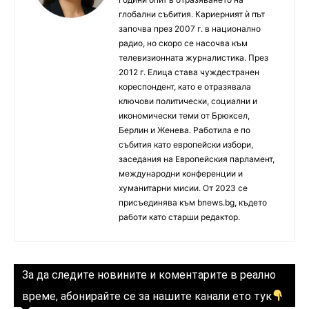
глобални събития. Кариерният ѝ път
започва през 2007 г. в национално
радио, но скоро се насочва към
телевизионната журналистика. През
2012 г. Елица става чуждестранен
кореспондент, като е отразявала
ключови политически, социални и
икономически теми от Брюксел,
Берлин и Женева. Работила е по
събития като европейски избори,
заседания на Европейския парламент,
международни конференции и
хуманитарни мисии. От 2023 се
присъединява към bnews.bg, където
работи като старши редактор.
За да следите новините и коментарите в реално
време, абонирайте се за нашите канали ето тук