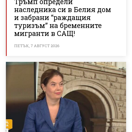
Тръмп определи
наследника си в Белия дом
и забрани “раждащия
туризъм” на бременните
мигранти в САЩ!
ПЕТЪК, 7 АВГУСТ 2026