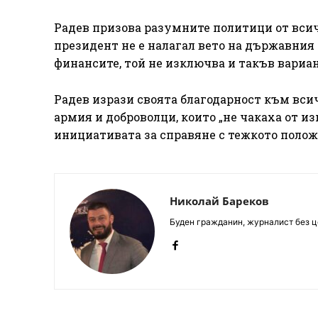
Радев призова разумните политици от всич
президент не е налагал вето на държавния
финансите, той не изключва и такъв вариан
Радев изрази своята благодарност към вси
армия и доброволци, които „не чакаха от из
инициативата за справяне с тежкото полож
Николай Бареков
Буден гражданин, журналист без це