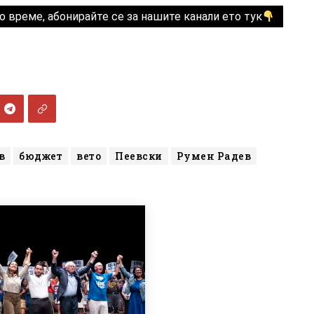
о време, абонирайте се за нашите канали ето тук
в
бюджет
вето
Пеевски
Румен Радев