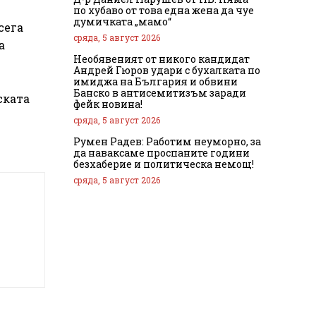
по хубаво от това една жена да чуе
думичката „мамо“
сега
сряда, 5 август 2026
а
Необявеният от никого кандидат
Андрей Гюров удари с бухалката по
имиджа на България и обвини
Банско в антисемитизъм заради
ската
фейк новина!
сряда, 5 август 2026
Румен Радев: Работим неуморно, за
да наваксаме проспаните години
безхаберие и политическа немощ!
сряда, 5 август 2026