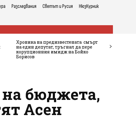
ура
Разследвания
Светът и Русия
НюзКурник
Хроника на предизвестената смърт
и
на един депутат, тръгнал да пере
корупционния имидж на Бойко
Борисов
 на бюджета,
тят Асен