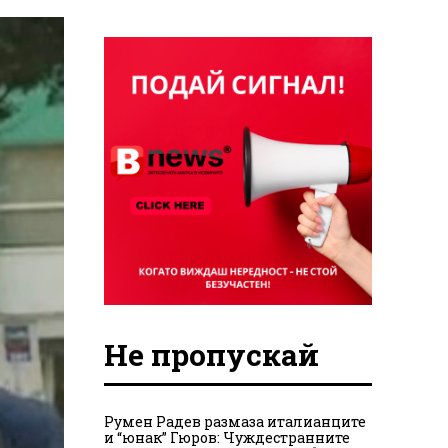
Не пропускай
Румен Радев размаза италианците
и “юнак” Гюров: Чуждестранните