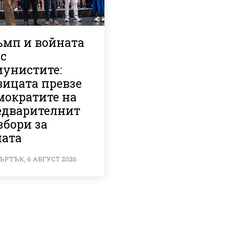
ъмп и войната
с
мунистите:
вицата превзе
мократите на
едварителнит
збори за
ната
ЪРТЪК, 6 АВГУСТ 2026