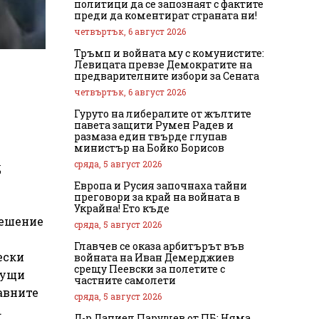
политици да се запознаят с фактите
преди да коментират страната ни!
четвъртък, 6 август 2026
Тръмп и войната му с комунистите:
Левицата превзе Демократите на
предварителните избори за Сената
четвъртък, 6 август 2026
Гуруто на либералите от жълтите
павета защити Румен Радев и
размаза един твърде глупав
министър на Бойко Борисов
сряда, 5 август 2026
д
Европа и Русия започнаха тайни
преговори за край на войната в
Украйна! Ето къде
решение
сряда, 5 август 2026
Главчев се оказа арбитърът във
ески
войната на Иван Демерджиев
срещу Пеевски за полетите с
кущи
частните самолети
авните
сряда, 5 август 2026
.
Д-р Даниел Парушев от ПБ: Няма