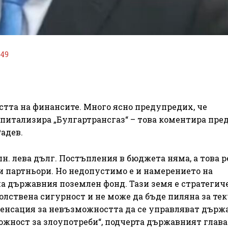
149
стта на финансите. Много ясно предупредих, че
питализира „Булгартрансгаз“ – това коментира пре
адев.
лн. лева дълг. Постъпления в бюджета няма, а това 
 партньори. Но недопустимо е и намерението на
а държавния поземлен фонд. Тази земя е стратегич
волствена сигурност и не може да бъде пиляна за те
енсация за невъзможността да се управляват държ
ожност за злоупотреби“, подчерта държавният глава