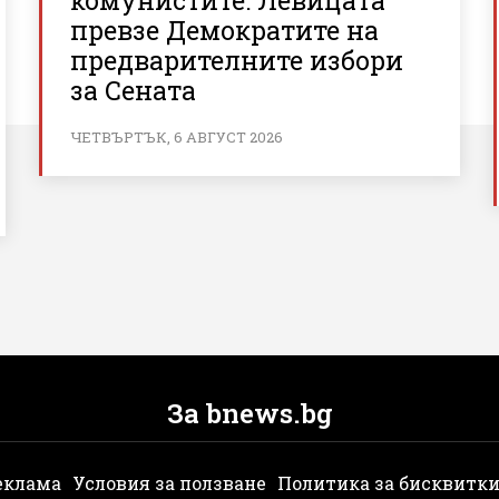
комунистите: Левицата
превзе Демократите на
предварителните избори
за Сената
ЧЕТВЪРТЪК, 6 АВГУСТ 2026
За bnews.bg
еклама
Условия за ползване
Политика за бисквитк