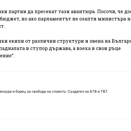
ки партии да пресекат тази авантюра. Посочи, че до
 бюджет, но ако парламентът не озапти министъра н
т.
чки екипи от различни структури и звена на Българ
падналата в ступор държава, а взеха в свои ръце
ение“.
нзура и борец за свобода на словото. Създател на БТВ и ТВ7.