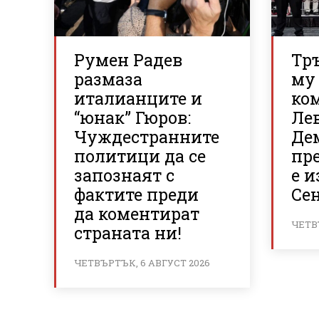
Румен Радев
Тр
размаза
му 
италианците и
ко
“юнак” Гюров:
Ле
Чуждестранните
Де
политици да се
пр
запознаят с
е и
фактите преди
Се
да коментират
ЧЕТВ
страната ни!
ЧЕТВЪРТЪК, 6 АВГУСТ 2026