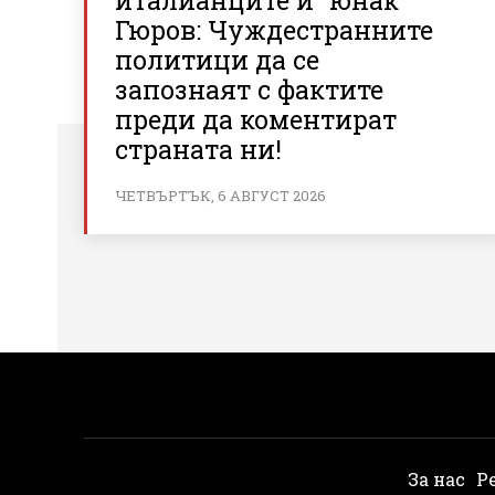
италианците и “юнак”
Гюров: Чуждестранните
политици да се
запознаят с фактите
преди да коментират
страната ни!
ЧЕТВЪРТЪК, 6 АВГУСТ 2026
За нас
Р