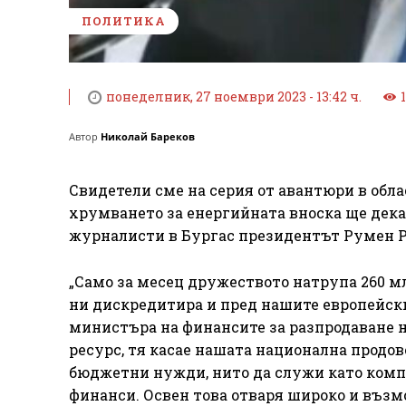
ПОЛИТИКА
понеделник, 27 ноември 2023 - 13:42 ч.
Автор
Николай Бареков
Свидетели сме на серия от авантюри в обла
хрумването за енергийната вноска ще дека
журналисти в Бургас президентът Румен Р
„Само за месец дружеството натрупа 260 м
ни дискредитира и пред нашите европейски
министъра на финансите за разпродаване н
ресурс, тя касае нашата национална продо
бюджетни нужди, нито да служи като комп
финанси. Освен това отваря широко и възм