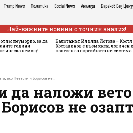
Trump News
Политика
Social News
Анализи
Бареков Без Ценз
Най-важните новини с точния анализ!
ботим неуморно, за да
Балотажът Илияна Йотова – Костя
аните години
Костадинов е възможен, логичен 
литическа немощ!
полезен за партийната ни система
а, ако Пеевски и Борисов не...
и да наложи вето
 Борисов не озап