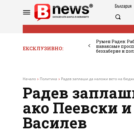
България
Румен Радев: Ра
наваксаме просп
ЕКСКЛУЗИВНО:
безхаберие и по
Начало
Политика
Радев заплаши да наложи вето на бюджет
Радев заплаш
ако Пеевски и
Василев