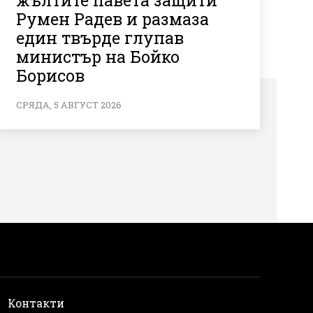
жълтите павета защити
Румен Радев и размаза
един твърде глупав
министър на Бойко
Борисов
СРЯДА, 5 АВГУСТ 2026
и
Контакти