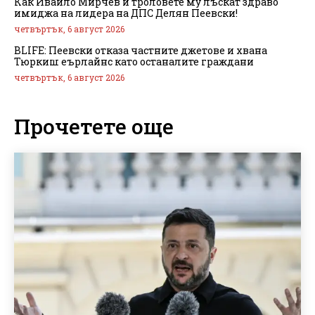
Как Ивайло Мирчев и троловете му лъскат здраво
имиджа на лидера на ДПС Делян Пеевски!
четвъртък, 6 август 2026
BLIFE: Пеевски отказа частните джетове и хвана
Тюркиш еърлайнс като останалите граждани
четвъртък, 6 август 2026
Прочетете още