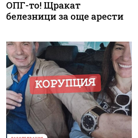
ОПГ-то! Щракат
белезници за още арести