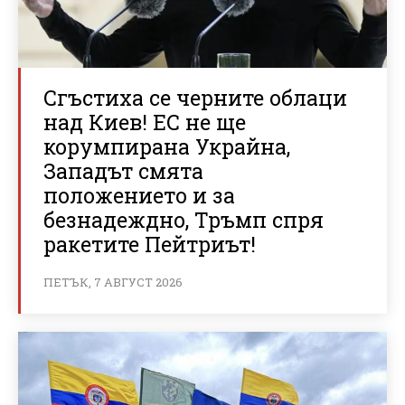
Сгъстиха се черните облаци
над Киев! ЕС не ще
корумпирана Украйна,
Западът смята
положението и за
безнадеждно, Тръмп спря
ракетите Пейтриът!
ПЕТЪК, 7 АВГУСТ 2026