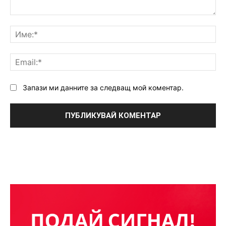
Коментар:
Им
Ema
Запази ми данните за следващ мой коментар.