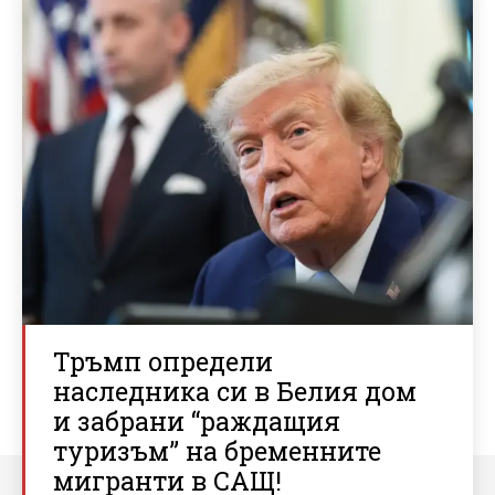
Тръмп определи
наследника си в Белия дом
и забрани “раждащия
туризъм” на бременните
мигранти в САЩ!