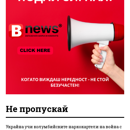
Не пропускай
Украйна учи колумбийските наркокартели на война с