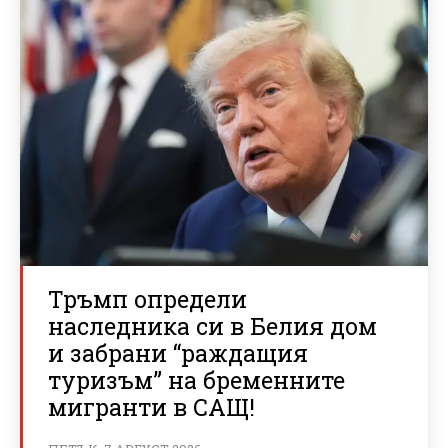
Тръмп определи
наследника си в Белия дом
и забрани “раждащия
туризъм” на бременните
мигранти в САЩ!