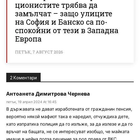
ционистите трябва да
замълчат – защо улиците
на София и Банско са по-
спокойни от тези в Западна
Европа
ПЕТЪК, 7 АВГУСТ 2026
2 Коментари
Антоанета Димитрова Чернева
петък, 19 април 2024 At 16:45
В държавата не дават изработената от гражданин пенсия,
вероятно някой мафиот така е наредил, отчуждиха дете,
като изпратиха полиция да го излъже, за да излезе и да го
връчат на бащата, не се интересуват изобщо, че майката
имаше в нейна полза решение за род.права от ВКС,