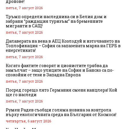
дронове!
петък, 7 август 2026
Тръмп определи наследника си в Белия дом и
забрани “раждащия туризъм” на бременните
мигранти в САЩ!
петък, 7 август 2026
Далаверата на века в АЕЦ Козлодуй и източването на
Топлофикация – София са запазената марка на ГЕРБ в
енергетиката!
петък, 7 август 2026
Когато фактите говорят и ционистите трябва да
замълчат – защо улиците на София и Банско са по-
спокойни от тези в Западна Европа
петък, 7 август 2026
Посред горещо лято Германия сменя канцлера! Кой
ще го наследи
петък, 7 август 2026
Румен Радев съобщи голяма новина за контрола
върху екологичната среда на България от Космоса!
четвъртък, 6 август 2026