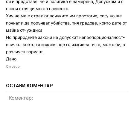
си и представя, че и политика е намерена, Допускам и с
някои стоящи много нависоко.
Хич не ме е страх от всичките им простотие, сигу.но ще
почнат и да поръчват убийства, тия градове, които дете от
майка отчуждиха
Но природните закони не допускат непропорционалност-
всичко, което тя изживя, ще го изживеят и те, може би, в
различен вариант.
Дано.
Отговор
ОСТАВИ КОМЕНТАР