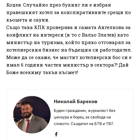
Коцев. Случайно през букинг ли е избран
правешкият хотел за конспиративните срещи по
кьошета и сауни.
Също така КПК проверява и самата Ангелкова за
конфликт на интереси (и то с Вальо Златев) като
министър на туризма, който пряко отговарял за
хотелиерския бизнес на бъдещия си работодател.
Може да се окаже, че мастит хотелиерски бос си е
имал 6 години частен министър в сектора?! Дай
Боже всекиму такъв късмет!
Николай Бареков
Буден гражданин, журналист без
цензура и борец за свобода на
словото. Създател на БТВ и ТВ7.