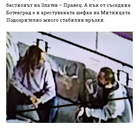
бастионът на Златев – Правец. А пък от съседния
Ботевград е и арестуваната шефка на Митницата.
Подозрително много стабилни връзки.