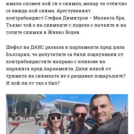
имала спомен кой ги е снимал, макар че отлично
се вижда кой снима. Арестуваният
контрабандист Стефан Димитров – Малката Яра.
Тъкмо той е на снимките с пудела с пачките и на
голите снимки в Живко Коцев.
Шефът на ДАНС разказа в парламента пред цяла
България, че депутатите са били подкупвани от
контрабандистите направо с пликове на
паркинга пред парламента. Дали някой от
тримата на снимката не е раздавал подаръците?
И кой ли от тях е бил?