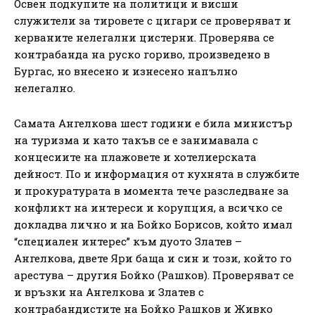
Освен подкупите на политици и висши
служители за тировете с цигари се проверяват и
керваните нелегални цистерни. Проверява се
контрабанда на руско гориво, произведено в
Бургас, но внесено и изнесено напълно
нелегално.
Самата Ангелкова шест години е била министър
на туризма и като такъв се е занимавала с
концесиите на плажовете и хотелиерската
дейност. По и информация от кухнята в службите
и прокуратурата в момента тече разследване за
конфликт на интереси и корупция, а всичко се
докладва лично и на Бойко Борисов, който имал
“специален интерес” към дуото Златев –
Ангелкова, двете Яри баща и син и този, който го
арестува – другия Бойко (Рашков). Проверяват се
и връзки на Ангелкова и Златев с
контрабандистите на Бойко Рашков и Живко