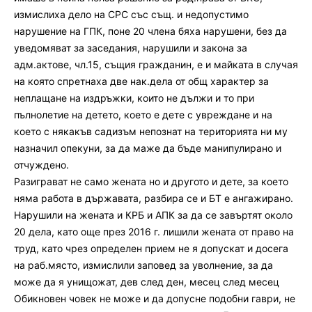
измислиха дело на СРС със същ. и недопустимо
нарушение на ГПК, поне 20 члена бяха нарушени, без да
уведомяват за заседания, нарушили и закона за
адм.актове, чл.15, същия гражданин, е и майката в случая
на която спретнаха две нак.дела от общ характер за
неплащане на издръжки, които не дължи и то при
пълнолетие на детето, което е дете с увреждане и на
което с някакъв садизъм непознат на територията ни му
назначил опекуни, за да маже да бъде манипулирано и
отчуждено.
Разиграват не само жената но и другото и дете, за което
няма работа в държавата, разбира се и БТ е ангажирано.
Нарушили на жената и КРБ и АПК за да се завъртят около
20 дела, като още през 2016 г. лишили жената от право на
труд, като чрез определен прием не я допускат и досега
на раб.място, измислили заповед за уволнение, за да
може да я унищожат, дев след ден, месец след месец
Обикновен човек не може и да допусне подобни гаври, не