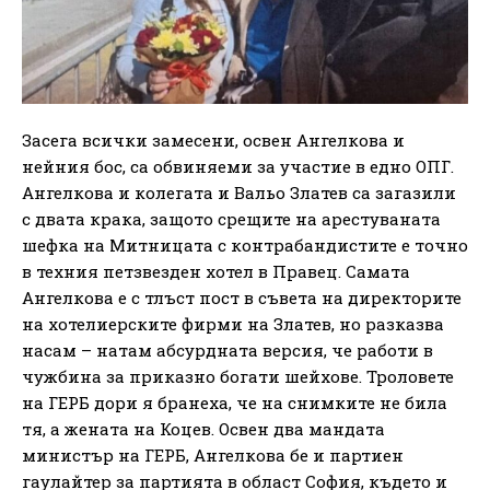
Засега всички замесени, освен Ангелкова и
нейния бос, са обвиняеми за участие в едно ОПГ.
Ангелкова и колегата и Вальо Златев са загазили
с двата крака, защото срещите на арестуваната
шефка на Митницата с контрабандистите е точно
в техния петзвезден хотел в Правец. Самата
Ангелкова е с тлъст пост в съвета на директорите
на хотелиерските фирми на Златев, но разказва
насам – натам абсурдната версия, че работи в
чужбина за приказно богати шейхове. Троловете
на ГЕРБ дори я бранеха, че на снимките не била
тя, а жената на Коцев. Освен два мандата
министър на ГЕРБ, Ангелкова бе и партиен
гаулайтер за партията в област София, където и