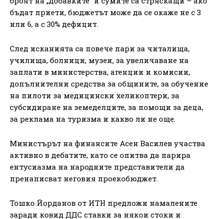
броят на „добавките“ и сумите са стряскащи – ако
бъдат приети, бюджетът може да се окаже не с 3
или 6, а с 30% дефицит.
След исканията са повече пари за читалища,
училища, болници, музеи, за увеличаване на
заплати в министерства, агенции и комисии,
допълнителни средства за общините, за обучение
на пилоти за медицински хеликоптери, за
субсидиране на земеделците, за помощи за деца,
за реклама на туризма и какво ли не още.
Министърът на финансите Асен Василев участва
активно в дебатите, като се опитва да парира
ентусиазма на народните представители да
пренаписват неговия проекобюджет.
Тошко Йорданов от ИТН предложи намалените
заради ковид ДДС ставки за някои стоки и