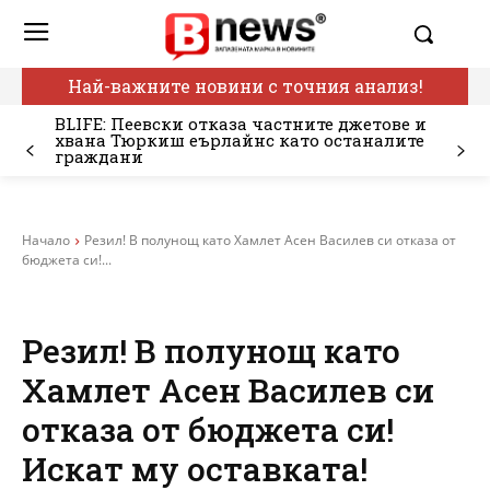
Най-важните новини с точния анализ!
BLIFE: Пеевски отказа частните джетове и
хвана Тюркиш еърлайнс като останалите
граждани
Начало
Резил! В полунощ като Хамлет Асен Василев си отказа от
бюджета си!...
Резил! В полунощ като
Хамлет Асен Василев си
отказа от бюджета си!
Искат му оставката!