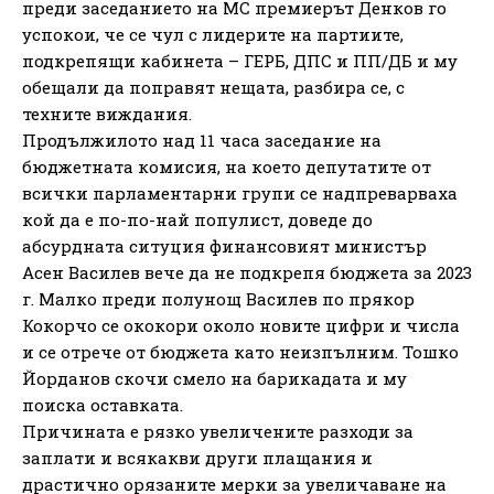
преди заседанието на МС премиерът Денков го
успокои, че се чул с лидерите на партиите,
подкрепящи кабинета – ГЕРБ, ДПС и ПП/ДБ и му
обещали да поправят нещата, разбира се, с
техните виждания.
Продължилото над 11 часа заседание на
бюджетната комисия, на което депутатите от
всички парламентарни групи се надпреварваха
кой да е по-по-най популист, доведе до
абсурдната ситуция финансовият министър
Асен Василев вече да не подкрепя бюджета за 2023
г. Малко преди полунощ Василев по прякор
Кокорчо се ококори около новите цифри и числа
и се отрече от бюджета като неизпълним. Тошко
Йорданов скочи смело на барикадата и му
поиска оставката.
Причината е рязко увеличените разходи за
заплати и всякакви други плащания и
драстично орязаните мерки за увеличаване на