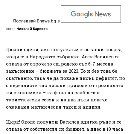
Последвай Bnews.bg в
Автор
Николай Бареков
Грозни сцени, див популизъм и оставки посред
нощите в Народното събрание. Асен Василев се
отказа от отрочето си, родено със 6-7 месеца
закъснение – бюджета за 2023. То и без това бе
скалъпено, така че да покаже нисък дефицит, но
с нереалистично високи приходи от грохналата
ни икономика – на фона на слаб летен
туристически сезон и на два пъти повече
очаквани митнически такси и акцизи.
Цирк! Около полунощ Василев вдигна ръце и се
отказа от собствения си бюджет, а днес в 10 часа