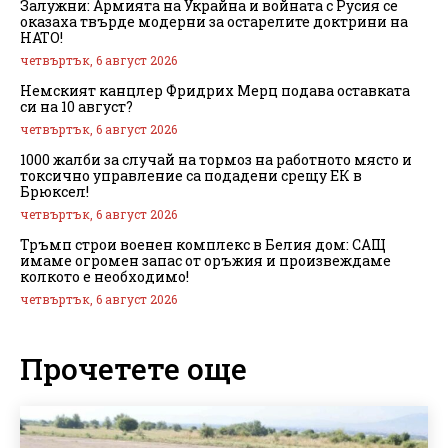
Залужни: Армията на Украйна и войната с Русия се
оказаха твърде модерни за остарелите доктрини на
НАТО!
четвъртък, 6 август 2026
Немският канцлер Фридрих Мерц подава оставката
си на 10 август?
четвъртък, 6 август 2026
1000 жалби за случай на тормоз на работното място и
токсично управление са подадени срещу ЕК в
Брюксел!
четвъртък, 6 август 2026
Тръмп строи военен комплекс в Белия дом: САЩ
имаме огромен запас от оръжия и произвеждаме
колкото е необходимо!
четвъртък, 6 август 2026
Прочетете още