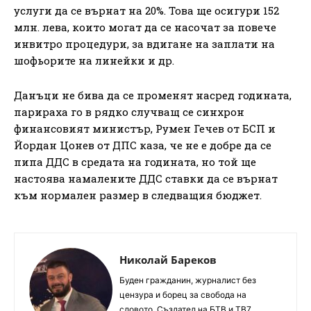
услуги да се върнат на 20%. Това ще осигури 152
млн. лева, които могат да се насочат за повече
инвитро процедури, за вдигане на заплати на
шофьорите на линейки и др.
Данъци не бива да се променят насред годината,
парираха го в рядко случващ се синхрон
финансовият министър, Румен Гечев от БСП и
Йордан Цонев от ДПС каза, че не е добре да се
пипа ДДС в средата на годината, но той ще
настоява намалените ДДС ставки да се върнат
към нормален размер в следващия бюджет.
Николай Бареков
Буден гражданин, журналист без
цензура и борец за свобода на
словото. Създател на БТВ и ТВ7.