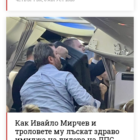
Как Ивайло Мирчев и
троловете му лъскат здраво
имиджа на лидера на ДПС