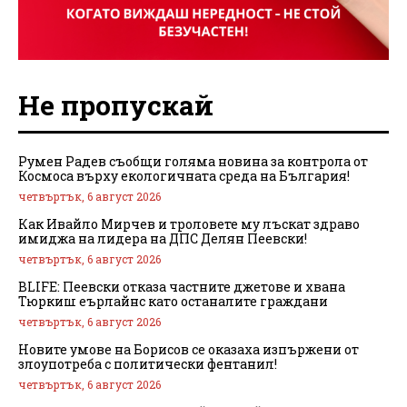
Не пропускай
Румен Радев съобщи голяма новина за контрола от
Космоса върху екологичната среда на България!
четвъртък, 6 август 2026
Как Ивайло Мирчев и троловете му лъскат здраво
имиджа на лидера на ДПС Делян Пеевски!
четвъртък, 6 август 2026
BLIFE: Пеевски отказа частните джетове и хвана
Тюркиш еърлайнс като останалите граждани
четвъртък, 6 август 2026
Новите умове на Борисов се оказаха изпържени от
злоупотреба с политически фентанил!
четвъртък, 6 август 2026