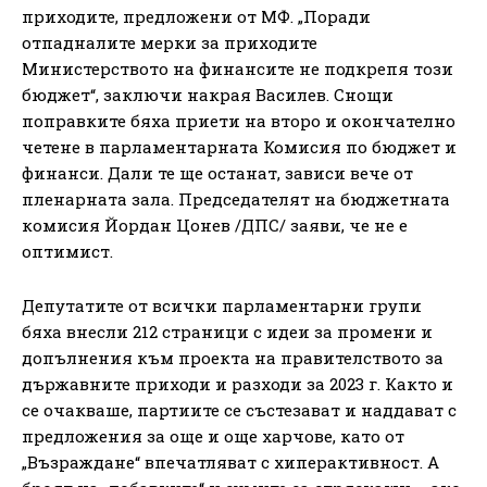
приходите, предложени от МФ. „Поради
отпадналите мерки за приходите
Министерството на финансите не подкрепя този
бюджет“, заключи накрая Василев. Снощи
поправките бяха приети на второ и окончателно
четене в парламентарната Комисия по бюджет и
финанси. Дали те ще останат, зависи вече от
пленарната зала. Председателят на бюджетната
комисия Йордан Цонев /ДПС/ заяви, че не е
оптимист.
Депутатите от всички парламентарни групи
бяха внесли 212 страници с идеи за промени и
допълнения към проекта на правителството за
държавните приходи и разходи за 2023 г. Както и
се очакваше, партиите се състезават и наддават с
предложения за още и още харчове, като от
„Възраждане“ впечатляват с хиперактивност. А