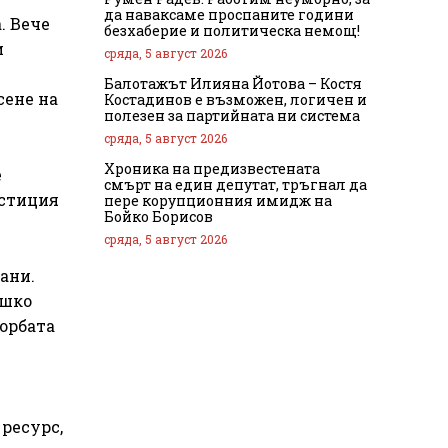
да наваксаме проспаните години
. Вече
безхаберие и политическа немощ!
и
сряда, 5 август 2026
Балотажът Илияна Йотова – Костя
сене на
Костадинов е възможен, логичен и
полезен за партийната ни система
сряда, 5 август 2026
Хроника на предизвестената
е
смърт на един депутат, тръгнал да
естиция
пере корупционния имидж на
Бойко Борисов
сряда, 5 август 2026
ани.
ешко
борбата
ресурс,