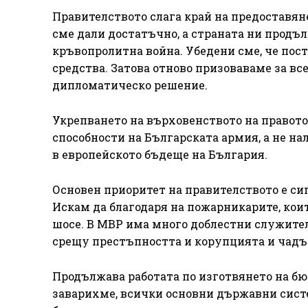
Правителството слага край на предоставян
сме дали достатъчно, а страната ни продъ
кръвопролитна война. Убедени сме, че пос
средства. Затова отново призоваваме за вс
дипломатическо решение.
Укрепването на върховенството на правот
способности на Българската армия, а не на
в европейското бъдеще на България.
Основен приоритет на правителството е си
Искам да благодаря на пожарникарите, кои
шосе. В МВР има много доблестни служители
срещу престъпността и корупцията и чадър
Продължава работата по изготвянето на бюд
заварихме, всички основни държавни сист