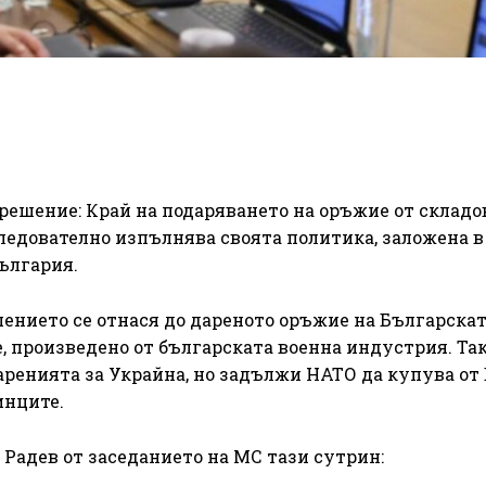
решение: Край на подаряването на оръжие от складо
ледователно изпълнява своята политика, заложена в
ългария.
ението се отнася до дареното оръжие на Българска
, произведено от българската военна индустрия. Так
аренията за Украйна, но задължи НАТО да купува от
инците.
 Радев от заседанието на МС тази сутрин: