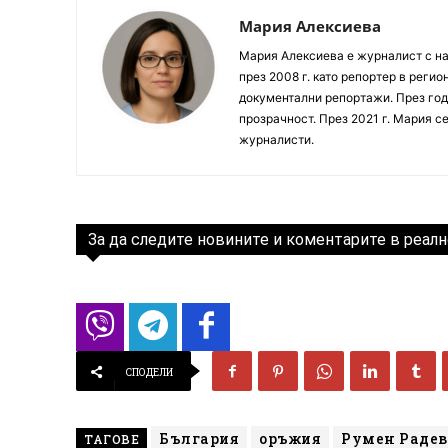
Мария Алексиева
Мария Алексиева е журналист с на
през 2008 г. като репортер в реги
документални репортажи. През год
прозрачност. През 2021 г. Мария с
журналисти.
За да следите новините и коментарите в реалн
СПОДЕЛИ
България
оръжия
Румен Радев
ТАГОВЕ