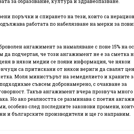
вата за образование, култура и здравеопазване.
ни поръчки и спирането на тези, които са нерацио
одължава работата по набелязване на мерки за пов
броволен ангажимент за намаляване с поне 15% на о
м да подчертая, че този ангажимент не е за сметка н
 деня в някои медии се появи информация, че някои
нчуци са притискани от някои вериги да свалят цен
сметка. Моля министърът на земеделието и храните з
подходихме съвсем добронамерено, с очакване за
тговорност. Такъв ангажимент вчера прозвуча много 
ака. Но ако реалността се разминава с поетия ангаж
, особено след последните законови промени, коит
ни и българските производители и ще го направим.