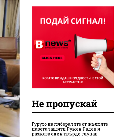
Не пропускай
Гуруто на либералите от жълтите
павета защити Румен Радев и
размаза един твърде глупав