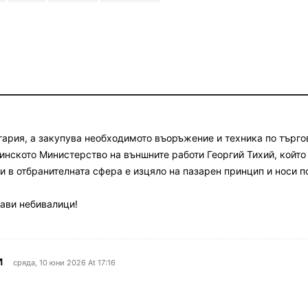
гария, а закупува необходимото въоръжение и техника по търго
инското Министерство на външните работи Георгий Тихий, който
 в отбранителната сфера е изцяло на пазарен принцип и носи по
ави небивалици!
И
сряда, 10 юни 2026 At 17:16