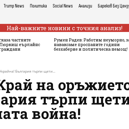
Trump News
Политика
Social News
Анализи
Бареков Без Ценз
Най-важните новини с точния анализ!
тказа частните
Румен Радев: Работим неуморно, з
а Тюркиш еърлайнс
наваксаме проспаните години
 граждани
безхаберие и политическа немощ!
Украйна! България търпи щети...
Край на оръжието
гария търпи щети
ата война!