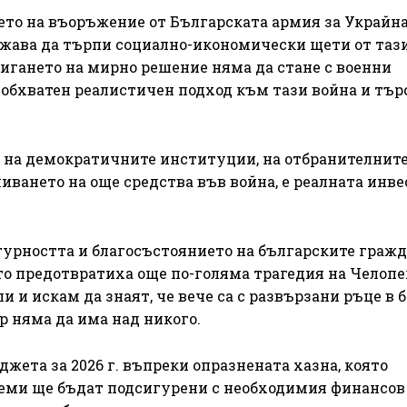
ето на въоръжение от Българската армия за Украйна
лжава да търпи социално-икономически щети от таз
тигането на мирно решение няма да стане с военни
еобхватен реалистичен подход към тази война и тър
о на демократичните институции, на отбранителнит
ливането на още средства във война, е реалната инв
гурността и благосъстоянието на българските гражд
то предотвратиха още по-голяма трагедия на Челоп
 и искам да знаят, че вече са с развързани ръце в 
 няма да има над никого.
жета за 2026 г. въпреки опразнената хазна, която
еми ще бъдат подсигурени с необходимия финансов 