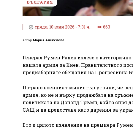
БЪЛГАРИЯ
сряда, 10 юни 2026 - 7:31 ч.
663
Автор
Мария Алексиева
Генерал Румен Радев излезе с категорично 
нашата армия за Киев. Правителството пос
предизборните обещания на Прогресивна Б
По-рано военният министър уточни, че реш
армия, но не и върху продажбата на оръжие
политиката на Доналд Тръмп, който спря д
САЩ и да предоставя като дарения за укра
Ето и цялото изявление на премиера Румен