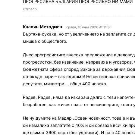
ПРОГРЕСИВНА БЪЛГАРИЯ ПРОГРЕСИВНО НИ МАМИ
Отговор
Калоян Методиев
сряда, 10 юни 2026 At 11:36
Въртяха-сукаха, но от увеличението на заплатите си 
мишка с обществото.
Днес прогресистите внесоха предложение в деловодс
прогресистки, без извинение, направиха и уговорка, 
бюджетната сфера според Закона за държавния бюдже
отнякъде пари – пак вдигаме! Не си пипнаха привил
депутати, министри…. общо 400 човека.
Радев, Радев, няма да изкараш дълго с тези непочтен
безработен, как живеят част от пенсионерите, които 
Не чу думите на Мадяр „Освен човечност, това е и в
си намалиха заплатите с 40% и си орязаха всички при
ще взимат 3600 евро (без удръжки). И са с 40 човек