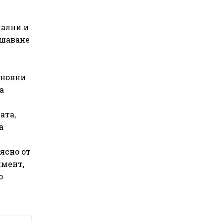
нални и
ишаване
сновни
а
ата,
а
ясно от
имент,
о