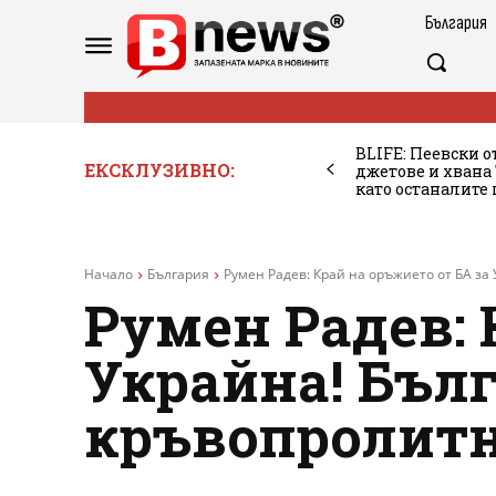
България
BLIFE: Пеевски о
ЕКСКЛУЗИВНО:
джетове и хван
като останалите
Начало
България
Румен Радев: Край на оръжието от БА за 
Румен Радев: 
Украйна! Бъл
кръвопролитн