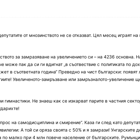
депутатите от мнозинството не се отказват. Цял месец играят на 
твото за замразяване на увеличението си – на 4236 основна. Н
че може пак да си ги вдигнат „в съотвествие с политиката по до
т в съответната година“ Преведно на чист български: появят 
егиите! Увеличеното-замръзване или замръзналото-увеличение щ
и гимнастики. Не знаеш как се изкарват парите в частния секто
ударихте!
ъпрос на самодисциплина и смирение“. Каза ги след като депута
вилегии: А той си оряза своята с 50% и я замрази! Унгарските д
а по малко при 4 млн повече население от българските. Румънц