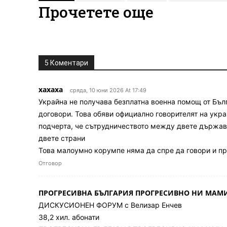
Прочетете още
5 Коментари
хахаха
сряда, 10 юни 2026 At 17:49
Украйна не получава безплатна военна помощ от Бъл
договори. Това обяви официално говорителят на укра
подчерта, че сътрудничеството между двете държави
двете страни
Това малоумно корумпе няма да спре да говори и пр
Отговор
ПРОГРЕСИВНА БЪЛГАРИЯ ПРОГРЕСИВНО НИ МАМ
ДИСКУСИОНЕН ФОРУМ с Велизар Енчев
38,2 хил. абонати