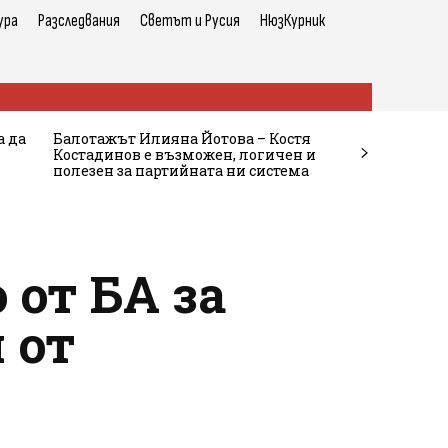
ура
Разследвания
Светът и Русия
НюзКурник
а да
Балотажът Илияна Йотова – Костя
Костадинов е възможен, логичен и
полезен за партийната ни система
 от БА за
 от