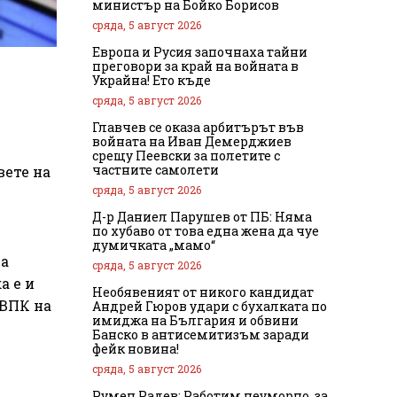
министър на Бойко Борисов
сряда, 5 август 2026
Европа и Русия започнаха тайни
преговори за край на войната в
Украйна! Ето къде
сряда, 5 август 2026
Главчев се оказа арбитърът във
войната на Иван Демерджиев
срещу Пеевски за полетите с
частните самолети
вете на
сряда, 5 август 2026
Д-р Даниел Парушев от ПБ: Няма
по хубаво от това една жена да чуе
думичката „мамо“
та
сряда, 5 август 2026
а е и
Необявеният от никого кандидат
 ВПК на
Андрей Гюров удари с бухалката по
имиджа на България и обвини
Банско в антисемитизъм заради
фейк новина!
сряда, 5 август 2026
Румен Радев: Работим неуморно, за