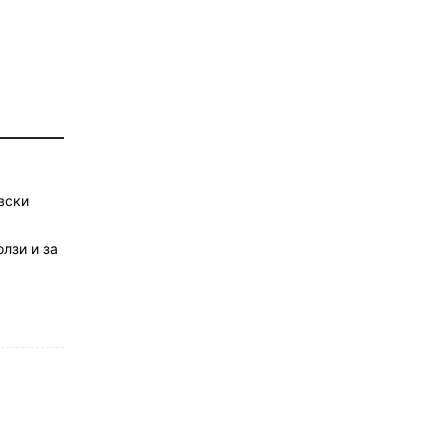
вски
лзи и за