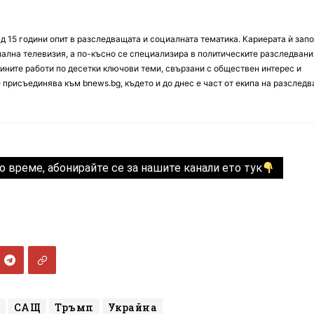
д 15 години опит в разследващата и социалната тематика. Кариерата ѝ зап
онална телевизия, а по-късно се специализира в политическите разследвани
ините работи по десетки ключови теми, свързани с обществен интерес и
е присъединява към bnews.bg, където и до днес е част от екипа на разслед
о време, абонирайте се за нашите канали ето тук
САЩ
Тръмп
Украйна