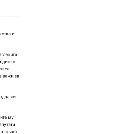
котка и
аглеците
ходите в
ли се
е важи за
р, да си
тите му
епутати
ите също