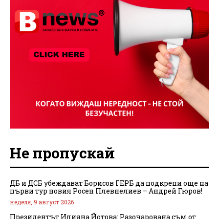
Не пропускай
ДБ и ДСБ убеждават Борисов ГЕРБ да подкрепи още на
първи тур новия Росен Плевнелиев – Андрей Гюров!
неделя, 9 август 2026
Президентът Илияна Йотова: Разочарована съм от