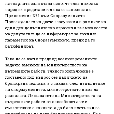
пленарната зала става ясно, че едва няколко
народни представители са се запознали с
Приложение № 1 към Споразумението.
Провеждането на двете гласувания в рамките на
един ден допълнително ограничи възможността
на депутатите да се информират за точните
параметри на Споразумението, преди да го
ратифицират.
Така не са взети предвид военновременните
задачи, вменени на Министерството на
вътрешните работи. Тяхното изпълнение е
поставено под въпрос без наличието на
бронирана техника, а с такава, след изпълнение
на споразумението, министерството няма да
разполага. Лишаването на Министерството на
вътрешните работи от способности не е
съпътствано с каквито и да било постъпки за
придобиване на нова бронирана техника. Не е