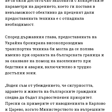
не са били достатъчно запознати с конкретните
параметри на дарението, което ги поставя в
невъзможност обективно да преценят дали
предоставяната техника е с отпаднала
необходимост.
Според държавния глава, предоставяната на
Украйна бронирана високопроходима
транспортна техника би могла да се ползва
именно при охраната на българската граница и
за оказване на помощ на населението при
бедствия и аварии, включително в трудно
достъпни зони.
„Воден съм от убеждението, че сигурността,
здравето и живота на българските граждани
следва да бъдат първостепенен приоритет.
Пресни са примерите от наводненията в Карлово
и Царево, когато Министерството на вътрешните