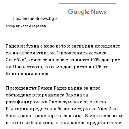
Последвай Bnews.bg в
Автор
Николай Бареков
Радев избухна с ново вето и затвърди позициите
си на алтернатива на “евроатлантическата
Сглобка”, която се ползва с пълното 100% доверие
на Посолството, но само доверието на 1/5 от
българския народ.
Президентът Румен Радев върна за ново
обсъждане в парламента Закона за
ратифициране на Споразумението, с което
България предоставя безвъзмездно на Украйна
бронирана транспортна техника. В мотивите към
ветото е отбелязано, че народните представители