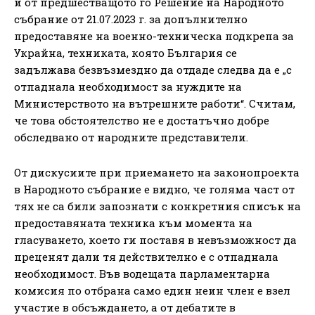
и от предшестващото го Решение на Народното
събрание от 21.07.2023 г. за допълнително
предоставяне на военно-техническа подкрепа за
Украйна, техниката, която България се
задължава безвъзмездно да отдаде следва да е „с
отпаднала необходимост за нуждите на
Министерството на вътрешните работи“. Считам,
че това обстоятелство не е достатъчно добре
обследвано от народните представители.
От дискусиите при приемането на законопроекта
в Народното събрание е видно, че голяма част от
тях не са били запознати с конкретния списък на
предоставяната техника към момента на
гласуването, което ги поставя в невъзможност да
преценят дали тя действително е с отпаднала
необходимост. Във водещата парламентарна
комисия по отбрана само един неин член е взел
участие в обсъждането, а от дебатите в