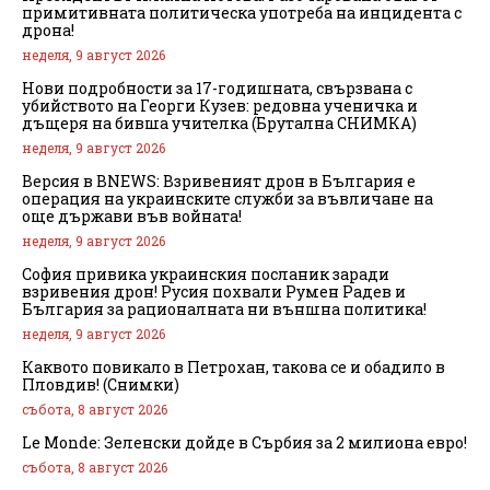
примитивната политическа употреба на инцидента с
дрона!
неделя, 9 август 2026
Нови подробности за 17-годишната, свързвана с
убийството на Георги Кузев: редовна ученичка и
дъщеря на бивша учителка (Брутална СНИМКА)
неделя, 9 август 2026
Версия в BNEWS: Взривеният дрон в България е
операция на украинските служби за въвличане на
още държави във войната!
неделя, 9 август 2026
София привика украинския посланик заради
взривения дрон! Русия похвали Румен Радев и
България за рационалната ни външна политика!
неделя, 9 август 2026
Каквото повикало в Петрохан, такова се и обадило в
Пловдив! (Снимки)
събота, 8 август 2026
Le Monde: Зеленски дойде в Сърбия за 2 милиона евро!
събота, 8 август 2026