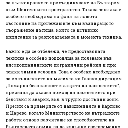
за пълноправното присъединяване на България
към Шенгенското пространство. Такава техника е
особено необходима на фона на лошото
състояние на прилежащите към възпиращото
съоръжение пътища, които са истинско
изпитание за разполагаемата в момента техника.
Важно е да се отбележи, че предоставяната
техника е особено подходяща за ползване във
високопланинските погранични райони и при
тежки зимни условия. Това е особено необходимо
за изпълнението на мисията на Главна дирекция
„Пожарна безопасност и защита на населението“,
призвана да оказва помощ на населението при
бедствия и аварии, вкл. в трудно достъпни зони.
Пресни са примерите от наводненията в Карлово
и Царево, когато Министерството на вътрешните
работи отново разчиташе на способностите на
Българската армия, за да изпълни своевременно