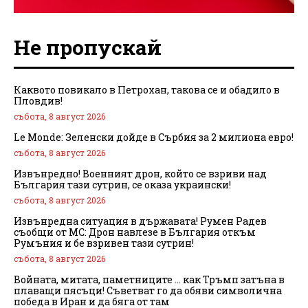
Не пропускай
Каквото повикало в Петрохан, такова се и обадило в
Пловдив!
събота, 8 август 2026
Le Monde: Зеленски дойде в Сърбия за 2 милиона евро!
събота, 8 август 2026
Извънредно! Военният дрон, който се взриви над
България тази сутрин, се оказа украински!
събота, 8 август 2026
Извънредна ситуация в държавата! Румен Радев
съобщи от МС: Дрон навлезе в България откъм
Румъния и бе взривен тази сутрин!
събота, 8 август 2026
Войната, митата, паметниците … как Тръмп затъна в
плаващи пясъци! Съветват го да обяви символична
победа в Иран и да бяга от там