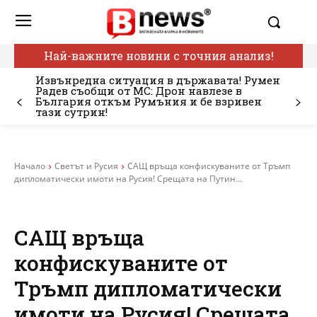
Най-важните новини с точния анализ!
Извънредна ситуация в държавата! Румен
Радев съобщи от МС: Дрон навлезе в
България откъм Румъния и бе взривен
тази сутрин!
Начало
Светът и Русия
САЩ връща конфискуваните от Тръмп
дипломатически имоти на Русия! Срещата на Путин...
САЩ връща
конфискуваните от
Тръмп дипломатически
имоти на Русия! Срещата