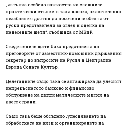
„изтъкна особено важността на спешните
практически стъпки в тази насока, включително
незабавния достъп до посочените обекти от
руски представители за оглед и оценка на
нанесените щети“, съобщиха от МВнР.
Съединените щати бяха представени на
преговорите от заместник-помощник държавния
секретар по въпросите на Русия и Централна
Европа Соната Култър.
Делегациите също така се ангажираха да улеснят
непрекъснатото банково и финансово
обслужване на дипломатическите мисии на
двете страни.
Също така беше обсъдено „улесняването на
обработката на визи и организирането на