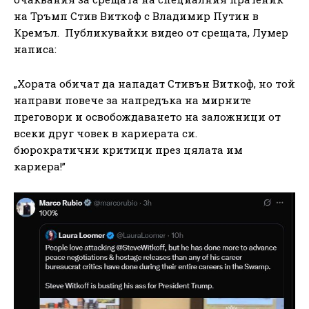
на Тръмп Стив Виткоф с Владимир Путин в
Кремъл. Публикувайки видео от срещата, Лумер
написа:
„Хората обичат да нападат Стивън Виткоф, но той
направи повече за напредъка на мирните
преговори и освобождаването на заложници от
всеки друг човек в кариерата си.
бюрократични критици през цялата им
кариера!”