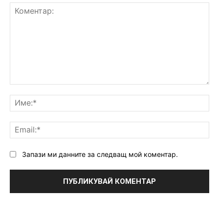
Коментар:
Им
Ema
Запази ми данните за следващ мой коментар.