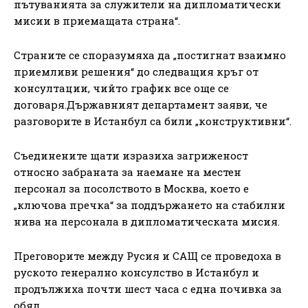
пътуванията за служители на дипломатически
мисии в приемащата страна“.
Страните се споразумяха да „постигнат взаимно
приемливи решения“ до следващия кръг от
консултации, чийто график все още се
договаря.Държавният департамент заяви, че
разговорите в Истанбул са били „конструктивни“.
Съединените щати изразиха загриженост
относно забраната за наемане на местен
персонал за посолството в Москва, което е
„ключова пречка“ за поддържането на стабилни
нива на персонала в дипломатическата мисия.
Преговорите между Русия и САЩ се проведоха в
руското генерално консулство в Истанбул и
продължиха почти шест часа с една почивка за
обяд.