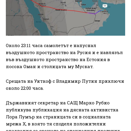
Около 23:11 часа самолетът е напуснал
въздушното пространство на Русия и е навлязъл
във въздушното пространство на Естония в
посока Оман и столицата му Мускат.
Срещата на Уиткоф с Владимир Путин приключи
около 22:00 часа.
Държавният секретар на САЩ Марко Рубио
публикува публикация на дясната активистка
Лора Лумър на страницата си в социалната
мрежа X, в която тя споделя положителни
очаквания за срещата на специалния пратеник