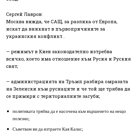
Сергей Лавров:
Москва вижда, че САЩ, за разлика от Европа,
искат да вникнат в първопричините за
украинския конфликт .
— режимът в Киев законодателно изтребва
всичко, което има отношение към Русия и Руския
свят;
— администрацията на Тръмп разбира омразата
на Зеленски към руснаците и че той ще трябва да
се примири с териториалните загуби;
политиката трябва да е насочена към вършенето на нещо
полезно;
Съветвам ви да изтраете Кая Калас;