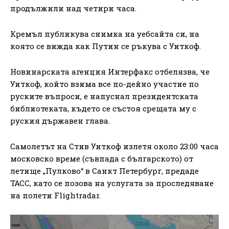
продължили над четири часа.
Кремъл публикува снимка на уебсайта си, на
която се вижда как Путин се ръкува с Уиткоф.
Новинарската агенция Интерфакс отбелязва, че
Уиткоф, който взима все по-дейно участие по
руските въпроси, е напуснал президентската
библиотеката, където се състоя срещата му с
руския държавен глава.
Самолетът на Стив Уиткоф излетя около 23:00 часа
московско време (съвпада с българското) от
летище „Пулково“ в Санкт Петербург, предаде
ТАСС, като се позова на услугата за проследяване
на полети Flightradar.