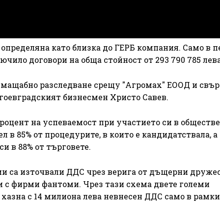
определяна като близка до ГЕРБ компания. Само в п
сключило договори на обща стойност от 293 790 785 лева
а мащабно разследване срещу "Агромах" ЕООД и свъ
агоевградският бизнесмен Христо Савев.
роцент на успеваемост при участието си в обществ
л в 85% от процедурите, в които е кандидатствала, а
и в 88% от търговете.
ии са източвали ДДС чрез верига от дъщерни дружес
ри с фирми фантоми. Чрез тази схема двете големи
азна с 14 милиона лева невнесен ДДС само в рамки