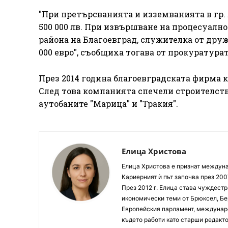
"При претърсванията и изземванията в гр. 
500 000 лв. При извършване на процесуално
района на Благоевград, служителка от друже
000 евро", съобщиха тогава от прокуратурат
През 2014 година благоевградската фирма 
След това компанията спечели строителств
аутобаните "Марица" и "Тракия".
Елица Христова
Елица Христова е признат междунар
Кариерният ѝ път започва през 200
През 2012 г. Елица става чуждестр
икономически теми от Брюксел, Бер
Европейския парламент, междунаро
където работи като старши редакто