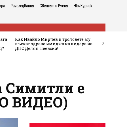
ура
Разследвания
Светът и Русия
НюзКурник
тата
Как Ивайло Мирчев и троловете му
лъскат здраво имиджа на лидера на
ц?
ДПС Делян Пеевски!
а Симитли е
НО ВИДЕО)