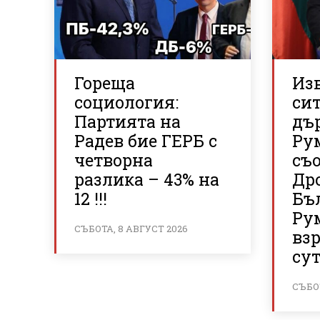
Гореща
Из
социология:
си
Партията на
дъ
Радев бие ГЕРБ с
Ру
четворна
съ
разлика – 43% на
Дро
12 !!!
Бъ
Ру
СЪБОТА, 8 АВГУСТ 2026
вз
су
СЪБОТ