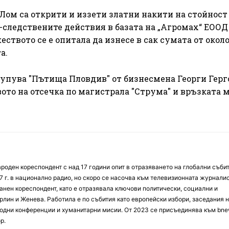
Лом са открити и иззети златни накити на стойност
-следствените действия в базата на „Агромах“ ЕООД
ството се е опитала да изнесе в сак сумата от около 
а.
купува "Пътища Пловдив" от бизнесмена Георги Герг
ото на отсечка по магистрала "Струма" и връзката
оден кореспондент с над 17 години опит в отразяването на глобални събит
7 г. в национално радио, но скоро се насочва към телевизионната журналис
анен кореспондент, като е отразявала ключови политически, социални и
лин и Женева. Работила е по събития като европейски избори, заседания 
дни конференции и хуманитарни мисии. От 2023 се присъединява към bne
р.