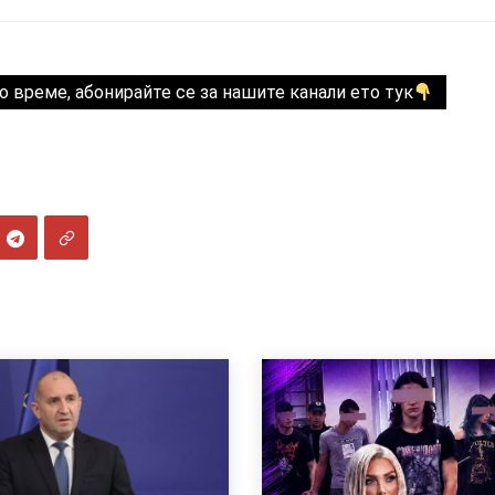
о време, абонирайте се за нашите канали ето тук