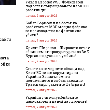
Ужас в Европа! WSJ: Фолксваген
подготвя съкращаването на 50 000
работници!
петък, 7 август 2026
Бойко Борисов ли е босът на
разбитата от МВР мощна фабрика
за производство на фентанила –
убиец?
сайта
петък, 7 август 2026
Христо Широков – Широката вече е
обвиняем от прокуратурата за ВиК
Бургас, но духна в чужбина!
ната
петък, 7 август 2026
Бойко
Сгъстиха се черните облаци над
Киев! ЕС не ще корумпирана
Украйна, Западът смята
положението и за безнадеждно,
Тръмп спря ракетите Пейтриът!
петък, 7 август 2026
Украйна учи колумбийските
наркокартели на война с дронове!
петък, 7 август 2026