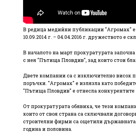
В редица медийни публикации "Агромах" е 
10.09.2014 г. – 04.04.2016 г. дружеството е 
В началото на март прокуратурата започн
с нея "Пътища Пловдив", зад които стои бл
Двете компании са с изключително висок п
поръчки. "Агромах" е излязла като победите
"Пътища Пловдив" е отнесла конкурентите с
От прокуратурата обявиха, че тези компан
които от своя страна са сключвали догово
строителни фирми са ощетили държавната х
година и половина.