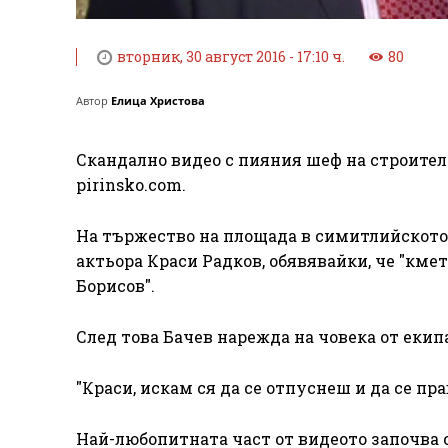
вторник, 30 август 2016 - 17:10 ч.
80
Автор
Елица Христова
Скандално видео с пияния шеф на строител
pirinsko.com.
На тържество на площада в симитлийското
актьора Краси Радков, обявявайки, че "кме
Борисов".
След това Бачев нарежда на човека от екипа
"Краси, искам ся да се отпуснеш и да се пр
Най-любопитната част от видеото започва с