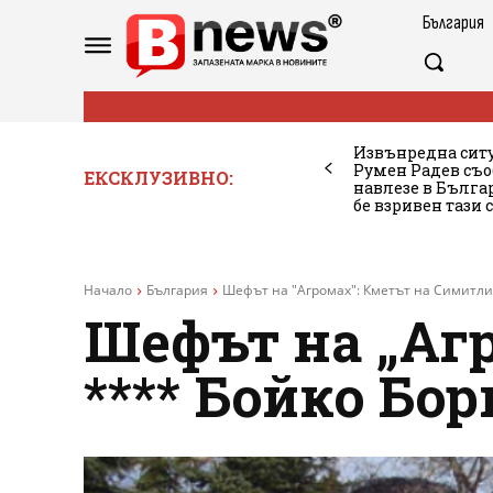
България
Извънредна ситу
Румен Радев съо
ЕКСКЛУЗИВНО:
навлезе в Бълг
бе взривен тази 
Начало
България
Шефът на "Агромах": Кметът на Симитли
Шефът на „Аг
**** Бойко Б