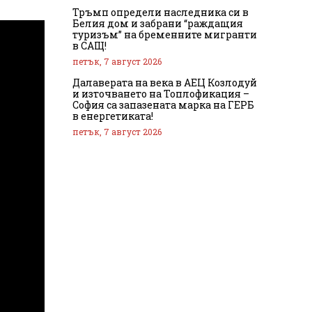
Тръмп определи наследника си в
Белия дом и забрани “раждащия
туризъм” на бременните мигранти
в САЩ!
петък, 7 август 2026
Далаверата на века в АЕЦ Козлодуй
и източването на Топлофикация –
София са запазената марка на ГЕРБ
в енергетиката!
петък, 7 август 2026