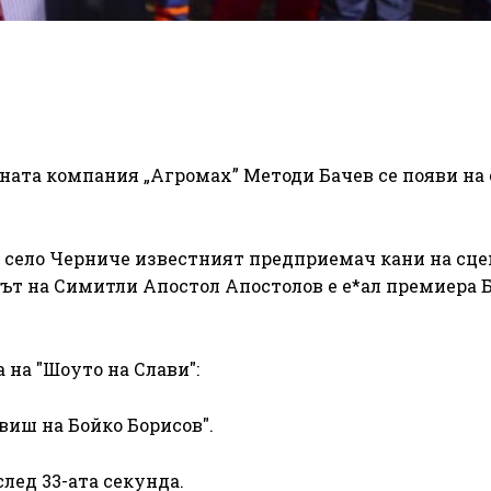
ната компания „Агромах” Методи Бачев се появи на 
 село Черниче известният предприемач кани на сце
тът на Симитли Апостол Апостолов е е*ал премиера 
 на "Шоуто на Слави":
авиш на Бойко Борисов".
лед 33-ата секунда.