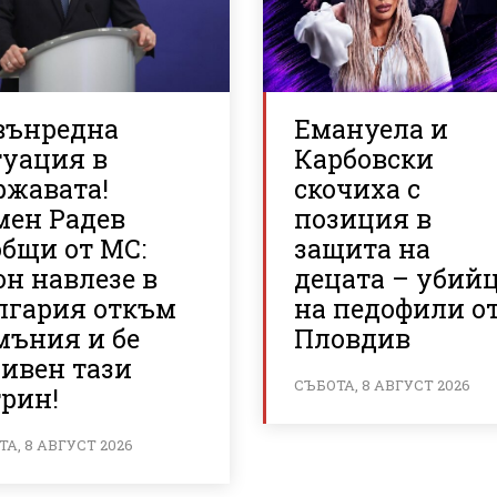
вънредна
Емануела и
туация в
Карбовски
ржавата!
скочиха с
мен Радев
позиция в
общи от МС:
защита на
н навлезе в
децата – убий
лгария откъм
на педофили о
мъния и бе
Пловдив
ривен тази
СЪБОТА, 8 АВГУСТ 2026
трин!
А, 8 АВГУСТ 2026