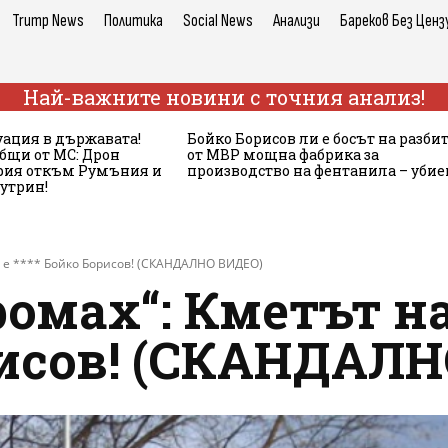
Trump News
Политика
Social News
Анализи
Бареков Без Ценз
Най-важните новини с точния анализ!
ация в държавата!
Бойко Борисов ли е босът на разби
бщи от МС: Дрон
от МВР мощна фабрика за
ария откъм Румъния и
производство на фентанила – убие
сутрин!
 е **** Бойко Борисов! (СКАНДАЛНО ВИДЕО)
ромах“: Кметът н
орисов! (СКАНДАЛ