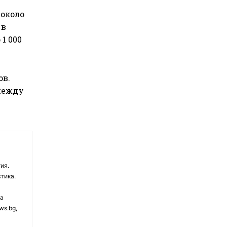
 около
 в
1 000
ов.
 между
ия.
тика.
на
ws.bg,