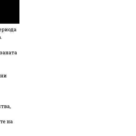
ериода
.
рзаната
ени
тва,
те на